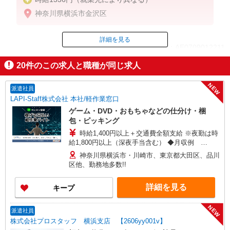
神奈川県横浜市金沢区
詳細を見る
ID：AE0709012211
20
件のこの求人と職種が同じ求人
掲載期間終了
NEW
派遣社員
LAPI-Staff株式会社 本社/軽作業窓口
ゲーム・DVD・おもちゃなどの仕分け・梱
包・ピッキング
時給1,400円以上＋交通費全額支給 ※夜勤は時
給1,800円以上（深夜手当含む） ◆月収例
246,400円 （日勤シフト10時〜19時 週5日勤務の
神奈川県横浜市・川崎市、東京都大田区、品川
場合） 時給1,400円×8h×22日勤務 ◆月収例
区他、勤務地多数!!
316,800円 （夜勤シフト 21時〜翌6時 週5日勤務の
場合） 時給1,800円×8h×22日勤務
詳細を見る
キープ
NEW
派遣社員
株式会社プロスタッフ 横浜支店 【2606yy001v】