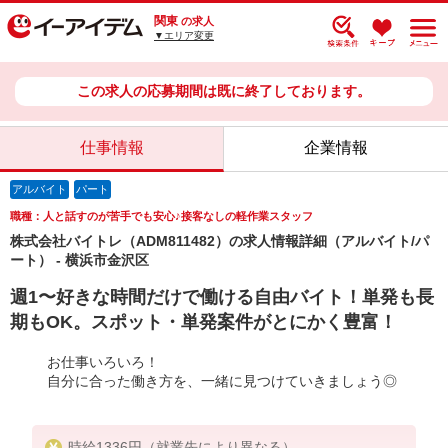
関東
の求人
▼エリア変更
この求人の応募期間は既に終了しております。
仕事情報
企業情報
アルバイト
パート
職種：人と話すのが苦手でも安心♪接客なしの軽作業スタッフ
株式会社バイトレ（ADM811482）の求人情報詳細（アルバイト/パ
ート） - 横浜市金沢区
週1〜好きな時間だけで働ける自由バイト！単発も長
期もOK。スポット・単発案件がとにかく豊富！
お仕事いろいろ！
自分に合った働き方を、一緒に見つけていきましょう◎
時給1336円（就業先により異なる）