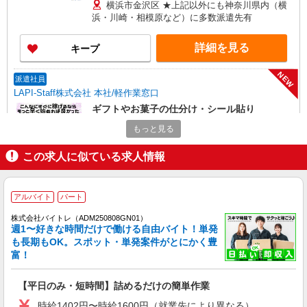
246,400円 （日勤シフト10時〜19時 週5日勤務の
横浜市金沢区 ★上記以外にも神奈川県内（横
場合） 時給1,400円×8h×22日勤務 ◆月収例
浜・川崎・相模原など）に多数派遣先有
316,800円 （夜勤シフト 21時〜翌6時 週5日勤務の
場合） 時給1,800円×8h×22日勤務
詳細を見る
キープ
NEW
派遣社員
LAPI-Staff株式会社 本社/軽作業窓口
ギフトやお菓子の仕分け・シール貼り
時給1,400円以上＋交通費全額支給 ※夜勤は時
もっと見る
給1,800円以上（深夜手当含む） ◆月収例
246,400円 （日勤シフト10時〜19時 週5日勤務の
横浜市金沢区 ★上記以外にも神奈川県内（横
この求人に似ている求人情報
場合） 時給1,400円×8h×22日勤務 ◆月収例
浜・川崎・相模原など）に多数派遣先有
316,800円 （夜勤シフト 21時〜翌6時 週5日勤務の
場合） 時給1,800円×8h×22日勤務
詳細を見る
アルバイト
パート
キープ
株式会社バイトレ（ADM250808GN01）
NEW
週1〜好きな時間だけで働ける自由バイト！単発
派遣社員
も長期もOK。スポット・単発案件がとにかく豊
LAPI-Staff株式会社 本社/軽作業窓口
富！
化粧品・コスメ商品の仕分けや梱包作業
時給1,400円以上＋交通費全額支給 ※夜勤は時
【平日のみ・短時間】詰めるだけの簡単作業
給1,800円以上（深夜手当含む） ◆月収例
246,400円 （日勤シフト10時〜19時 週5日勤務の
時給1402円〜時給1600円（就業先により異なる）
横浜市金沢区 ★上記以外にも神奈川県内（横