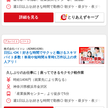
浜・川崎・相模原など）に多数派遣先有
週1日以上/お好きな時間で勤務◎ 朝ダケ・昼ダケ・夜ダケ・夜勤など、 
詳細を見る
キープ
詳細を見る
とりあえずキープ
NEW
派遣社員
LAPI-Staff株式会社 本社/軽作業窓口
製菓用品のシール貼り、仕分け、梱包
時給1,400円以上＋交通費全額支給 ※夜勤は時
アルバイト
パート
給1,800円以上（深夜手当含む） ◆月収例
246,400円 （日勤シフト10時〜19時 週5日勤務の
株式会社バイトレ（ADM814280）
横浜市金沢区 ★上記以外にも神奈川県内（横
日払いOK！好きな時間でサクッと働けるスキマ
場合） 時給1,400円×8h×22日勤務
浜・川崎・相模原など）に多数派遣先有
バイト多数！単発や短時間＆常時1万件以上の求
人アリ！
詳細を見る
キープ
久しぶりのお仕事に｜座ってできるモクモク軽作業
NEW
派遣社員
時給1406円（就業先により異なる）
LAPI-Staff株式会社 本社/軽作業窓口
お菓子等の仕分け・梱包
神奈川県横浜市金沢区
時給1,800円以上（深夜手当含む）＋交通費全
「産業振興センター」より徒歩で5分
額支給 ◆月収例 316,800円 （夜勤シフト 21時〜
週1日以上/お好きな時間で勤務◎ 朝ダケ・昼ダケ・夜ダケ・夜勤など、 
翌6時 週5日勤務の場合） 時給1,800円×8h×22日勤
横浜市金沢区 ★上記以外にも神奈川県内（横
務
浜・川崎・相模原など）に多数派遣先有