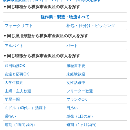
詳細を見る
キープ
同じ職種から横浜市金沢区の求人を探す
軽作業・製造・物流すべて
NEW
派遣社員
LAPI-Staff株式会社 本社/軽作業窓口
フォークリフト
梱包・仕分け・ピッキング
アニメグッズやお菓子等の仕分け、梱包
同じ雇用形態から横浜市金沢区の求人を探す
時給1,800円以上（深夜手当含む）＋交通費全
額支給 ◆月収例 316,800円 （夜勤シフト 21時〜
アルバイト
パート
翌6時 週5日勤務の場合） 時給1,800円×8h×22日勤
横浜市金沢区 ★上記以外にも神奈川県内（横
務
同じ特徴から横浜市金沢区の求人を探す
浜・川崎・相模原など）に多数派遣先有
即日勤務OK
履歴書不要
詳細を見る
キープ
友達と応募OK
未経験歓迎
NEW
大学生歓迎
女性活躍中
派遣社員
LAPI-Staff株式会社 本社/軽作業窓口
主婦・主夫歓迎
フリーター歓迎
おもちゃ・玩具の袋詰め・検品など
学歴不問
ブランクOK
時給1,400円以上＋交通費全額支給 ※夜勤は時
給1,800円以上（深夜手当含む） ◆月収例
ミドル（40代～）活躍中
日払い
246,400円 （日勤シフト10時〜19時 週5日勤務の
横浜市金沢区 ★上記以外にも神奈川県内（横
週払い
単発（1日のみ）
場合） 時給1,400円×8h×22日勤務
浜・川崎・相模原など）に多数派遣先有
短期（1週間以内）
短期（1ヶ月以内）