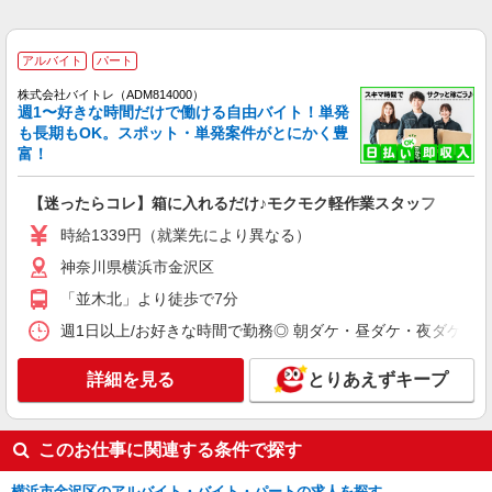
詳細を見る
キープ
アルバイト
パート
NEW
派遣社員
株式会社バイトレ（ADM814000）
LAPI-Staff株式会社 本社/軽作業窓口
週1〜好きな時間だけで働ける自由バイト！単発
DVDのシール貼り、仕分け、梱包
も長期もOK。スポット・単発案件がとにかく豊
富！
時給1,400円以上＋交通費全額支給 ※夜勤は時
給1,800円以上（深夜手当含む） ◆月収例
246,400円 （日勤シフト10時〜19時 週5日勤務の
【迷ったらコレ】箱に入れるだけ♪モクモク軽作業スタッフ
横浜市金沢区 ★上記以外にも神奈川県内（横
場合） 時給1,400円×8h×22日勤務
浜・川崎・相模原など）に多数派遣先有
時給1339円（就業先により異なる）
神奈川県横浜市金沢区
詳細を見る
キープ
「並木北」より徒歩で7分
NEW
派遣社員
週1日以上/お好きな時間で勤務◎ 朝ダケ・昼ダケ・夜ダケ・夜勤など、 
LAPI-Staff株式会社 本社/軽作業窓口
ゲーム等の包装・仕分け
詳細を見る
とりあえずキープ
時給1,800円以上（深夜手当含む）＋交通費全
額支給 ◆月収例 316,800円 （夜勤シフト 21時〜
翌6時 週5日勤務の場合） 時給1,800円×8h×22日勤
横浜市金沢区 ★上記以外にも神奈川県内（横
このお仕事に関連する条件で探す
務
浜・川崎・相模原など）に多数派遣先有
横浜市金沢区のアルバイト・バイト・パートの求人を探す