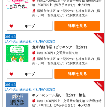
時給1,400円以上＋交通費全額支給 ※夜勤は時
給1,800円以上（深夜手当含む） ◆月収例
246,400円 （日勤シフト10時〜19時 週5日勤務の
横浜市金沢区 ★上記以外にも神奈川県内（横
場合） 時給1,400円×8h×22日勤務 ◆月収例
浜・川崎・相模原など）に多数派遣先有
316,800円 （夜勤シフト 21時〜翌6時 週5日勤務の
場合） 時給1,800円×8h×22日勤務
詳細を見る
キープ
NEW
派遣社員
LAPI-Staff株式会社 本社/軽作業窓口
倉庫内軽作業（ピッキング・仕分け）
時給1400円＋交通費全額支給
横浜市金沢区 ★上記以外にも神奈川県内（横
浜・川崎・相模原など）に多数派遣先有
詳細を見る
キープ
NEW
派遣社員
LAPI-Staff株式会社 本社/軽作業窓口
ギフトのシール貼り・仕分け・梱包
時給1,400円以上＋交通費全額支給 ※夜勤は時
給1,800円以上（深夜手当含む） ◆月収例