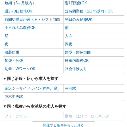
詳細を見る
短期（3ヶ月以内）
キープ
週1日勤務OK
週2～3日勤務OK
短時間勤務（1日4h以内）OK
時間や曜日が選べる・シフト自由
平日のみ勤務OK
土日祝のみ勤務OK
朝
昼
夕方
夜
深夜
服装自由
髪型・髪色自由
禁煙・分煙
扶養内勤務OK
副業・WワークOK
社会保険あり
同じ沿線・駅から求人を探す
金沢シーサイドライン(神奈川県)
幸浦駅
並木中央駅
同じ職種から幸浦駅の求人を探す
フォークリフト
梱包・仕分け・ピッキング
関連する条件をもっと見る
同じ雇用形態から幸浦駅の求人を探す