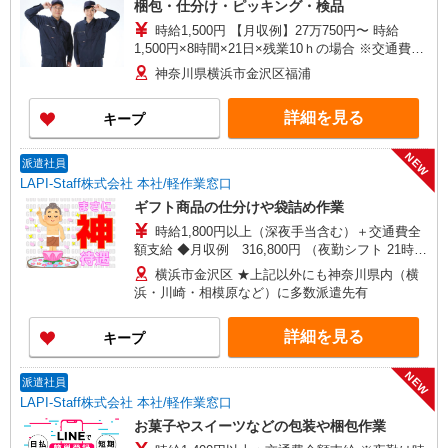
梱包・仕分け・ピッキング・検品
時給1,500円 【月収例】27万750円〜 時給
1,500円×8時間×21日×残業10ｈの場合 ※交通費支
給(規定有）
神奈川県横浜市金沢区福浦
詳細を見る
キープ
NEW
派遣社員
LAPI-Staff株式会社 本社/軽作業窓口
ギフト商品の仕分けや袋詰め作業
時給1,800円以上（深夜手当含む）＋交通費全
額支給 ◆月収例 316,800円 （夜勤シフト 21時〜
翌6時 週5日勤務の場合） 時給1,800円×8h×22日勤
横浜市金沢区 ★上記以外にも神奈川県内（横
務
浜・川崎・相模原など）に多数派遣先有
詳細を見る
キープ
NEW
派遣社員
LAPI-Staff株式会社 本社/軽作業窓口
お菓子やスイーツなどの包装や梱包作業