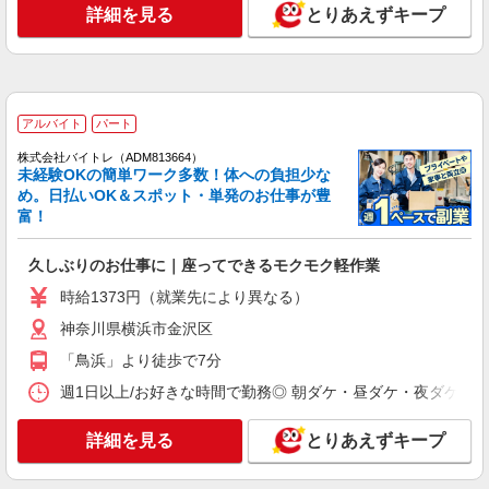
詳細を見る
とりあえずキープ
詳細を見る
キープ
NEW
派遣社員
LAPI-Staff株式会社 本社/軽作業窓口
アルバイト
パート
ギフトのシール貼り・仕分け・梱包
株式会社バイトレ（ADM813664）
時給1,400円以上＋交通費全額支給 ※夜勤は時
未経験OKの簡単ワーク多数！体への負担少な
給1,800円以上（深夜手当含む） ◆月収例
め。日払いOK＆スポット・単発のお仕事が豊
246,400円 （日勤シフト10時〜19時 週5日勤務の
横浜市金沢区 ★上記以外にも神奈川県内（横
富！
場合） 時給1,400円×8h×22日勤務
浜・川崎・相模原など）に多数派遣先有
久しぶりのお仕事に｜座ってできるモクモク軽作業
詳細を見る
キープ
時給1373円（就業先により異なる）
NEW
神奈川県横浜市金沢区
派遣社員
LAPI-Staff株式会社 本社/軽作業窓口
「鳥浜」より徒歩で7分
DVD・ゲームのピッキング、梱包
週1日以上/お好きな時間で勤務◎ 朝ダケ・昼ダケ・夜ダケ・夜勤など、 
時給1,800円以上（深夜手当含む）＋交通費全
額支給 ◆月収例 316,800円 （夜勤シフト 21時〜
詳細を見る
とりあえずキープ
翌6時 週5日勤務の場合） 時給1,800円×8h×22日勤
横浜市金沢区 ★上記以外にも神奈川県内（横
務
浜・川崎・相模原など）に多数派遣先有