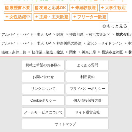
履歴書不要
友達と応募OK
未経験歓迎
大学生歓迎
夜
深夜
女性活躍中
主婦・主夫歓迎
フリーター歓迎
服装自由
髪型・髪色自由
禁煙・分煙
扶養内勤務OK
もっと見る
副業・WワークOK
社会保険あり
アルバイト・バイト・求人TOP
関東
神奈川県
横浜市金沢区
株式会社バ
アルバイト・バイト・求人TOP
神奈川県の路線
金沢シーサイドライン
幸
同じ職種から求人を探す
職種・条件一覧
軽作業・製造・物流
関東
神奈川県
横浜市金沢区
株
軽作業・製造・物流
フォークリフト
梱包・仕分け・ピッキング
掲載ご希望のお客様へ
よくある質問
同じ特徴から求人を探す
お問い合わせ
利用規約
未経験歓迎
大学生歓迎
リンクについて
プライバシーポリシー
ミドル（40代～）活躍中
日払い
Cookieポリシー
個人情報保護方針
短期（3ヶ月以内）
週1日勤務OK
週2～3日勤務OK
短時間勤務（1日4h以内）OK
メールサービスについて
サイト運営会社
深夜
服装自由
サイトマップ
扶養内勤務OK
副業・WワークOK