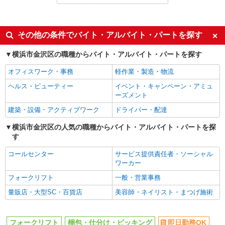
アルバイト
パート
同じ特徴から幸浦駅の求人を探す
その他の条件でバイト・アルバイト・パートを探す
即日勤務OK
履歴書不要
横浜市金沢区の職種からバイト・アルバイト・パートを探す
友達と応募OK
未経験歓迎
オフィスワーク・事務
軽作業・製造・物流
大学生歓迎
女性活躍中
ヘルス・ビューティー
イベント・キャンペーン・アミュ
主婦・主夫歓迎
フリーター歓迎
ーズメント
学歴不問
ブランクOK
建築・設備・アクティブワーク
ドライバー・配達
ミドル（40代～）活躍中
日払い
横浜市金沢区の人気の職種からバイト・アルバイト・パートを探
す
週払い
単発（1日のみ）
短期（1週間以内）
短期（1ヶ月以内）
コールセンター
サービス提供責任者・ソーシャル
ワーカー
短期（3ヶ月以内）
週1日勤務OK
フォークリフト
一般・営業事務
週2～3日勤務OK
短時間勤務（1日4h以内）OK
量販店・大型SC・百貨店
美容師・ネイリスト・まつげ施術
時間や曜日が選べる・シフト自由
平日のみ勤務OK
土日祝のみ勤務OK
朝
フォークリフト
梱包・仕分け・ピッキング
即日勤務OK
昼
夕方