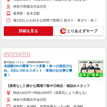
場合） 時給1,400円×8h×22日勤務 ◆月収例
浜・川崎・相模原など）に多数派遣先有
神奈川県横浜市金沢区
316,800円 （夜勤シフト 21時〜翌6時 週5日勤務の
場合） 時給1,800円×8h×22日勤務
最寄駅：並木北駅
詳細を見る
キープ
週1日以上/お好きな時間で勤務◎ 朝ダケ・昼ダケ・夜ダケ・夜勤など、 
NEW
派遣社員
LAPI-Staff株式会社 本社/軽作業窓口
詳細を見る
とりあえずキープ
プレゼントの仕分け作業など
時給1,800円以上（深夜手当含む）＋交通費全
額支給 ◆月収例 316,800円 （夜勤シフト 21時〜
翌6時 週5日勤務の場合） 時給1,800円×8h×22日勤
横浜市金沢区 ★上記以外にも神奈川県内（横
務
アルバイト
パート
浜・川崎・相模原など）に多数派遣先有
株式会社バイトレ（ADM810904GT12）
未経験OKの簡単ワーク多数！体への負担少な
詳細を見る
キープ
め。日払いOK＆スポット・単発のお仕事が豊
富！
NEW
派遣社員
LAPI-Staff株式会社 本社/軽作業窓口
【接客なし】静かな職場で集中◎検品・箱詰めスタッフ
家具・雑貨の仕分け・シール貼り・梱包
時給1402円〜時給1600円（就業先により異なる）
時給1,400円以上＋交通費全額支給 ※夜勤は時
給1,800円以上（深夜手当含む） ◆月収例
神奈川県横浜市金沢区
246,400円 （日勤シフト10時〜19時 週5日勤務の
横浜市金沢区 ★上記以外にも神奈川県内（横
最寄駅：幸浦駅、産業振興センター駅、福浦駅
場合） 時給1,400円×8h×22日勤務