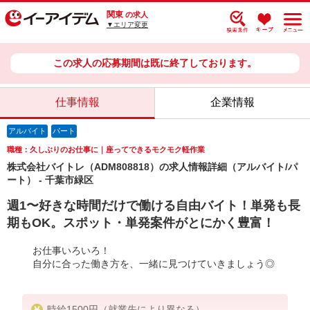
関東
の求人
▼エリア変更
この求人の応募期間は既に終了しております。
仕事情報
企業情報
アルバイト
パート
職種：久しぶりのお仕事に｜座ってできるモクモク軽作業
株式会社バイトレ（ADM808818）の求人情報詳細（アルバイト/パ
ート） - 千葉市緑区
週1〜好きな時間だけで働ける自由バイト！単発も長
期もOK。スポット・単発案件がとにかく豊富！
お仕事いろいろ！
自分に合った働き方を、一緒に見つけていきましょう◎
時給1500円（就業先により異なる）