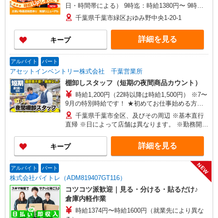
日・時間帯による） 9時迄：時給1380円〜 9時以
降：時給1280円〜 16時以降：時給1430円〜 ★土
千葉県千葉市緑区おゆみ野中央1-20-1
曜＋100円 ★日・祝＋100円 ※アルバイトさんの
時給や募集内容はお問い合わせください
詳細を見る
キープ
アルバイト
パート
アセットインベントリー株式会社 千葉営業所
棚卸しスタッフ（短期の夜間商品カウント）
時給1,200円（22時以降は時給1,500円） ※7〜
9月の特別時給です！ ★初めてお仕事始める方に
出勤インセンティブあり！ 初日出勤日と出勤5日
千葉県千葉市全区、及びその周辺 ※基本直行
目に各5,000円支給♪（規定有） ＼日払いOK／ 急
直帰 ※日によって店舗は異なります。 ※勤務開始
な出費の時も安心♪ 働いた分を給料日前に受け取
時間に変動があります。
れます！
詳細を見る
キープ
NEW
アルバイト
パート
株式会社バイトレ（ADM819407GT116）
コツコツ派歓迎｜見る・分ける・貼るだけ♪
倉庫内軽作業
時給1374円〜時給1600円（就業先により異な