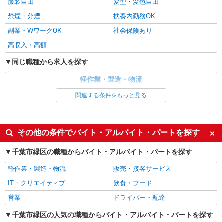
服装自由
髪型・髪色自由
派遣社員
戦力エージェント株式会社
禁煙・分煙
扶養内勤務OK
食品ピッキング
副業・WワークOK
社会保険あり
◆時給 1,600円 【月収例】 ★週5日フルタイ
高収入・高額
ム勤務の場合★ 時給1600円×7h×21日＝235,200
円！ ☆交通費支給！ ☆家族手当・住宅手当も充実
◆千葉県千葉市緑区
同じ職種から求人を探す
♪ ☆日払い、週払いOK！ ※すべて当社規定あり
軽作業・製造・物流
詳細を見る
キープ
梱包・仕分け・ピッキング
関連する条件をもっと見る
派遣社員
同じ特徴から求人を探す
戦力エージェント株式会社
食品ピッキング
未経験歓迎
大学生歓迎
その他の条件でバイト・アルバイト・パートを探す
◆時給 1,600円（22時〜翌５時は時給2,000
ミドル（40代～）活躍中
日払い
円） 【月収例】 302,400円 （1600円×4h＋2000円
千葉市緑区の職種からバイト・アルバイト・パートを探す
×4h）×21日 ☆交通費支給！ ☆家族手当・住宅
短期（3ヶ月以内）
週1日勤務OK
◆千葉県千葉市緑区
手当も充実♪ ☆日払い、週払いOK！ ※すべて当社
軽作業・製造・物流
販売・接客サービス
週2～3日勤務OK
短時間勤務（1日4h以内）OK
規定あり
詳細を見る
キープ
IT・クリエイティブ
飲食・フード
深夜
服装自由
営業
ドライバー・配達
扶養内勤務OK
副業・WワークOK
千葉市緑区の人気の職種からバイト・アルバイト・パートを探す
社会保険あり