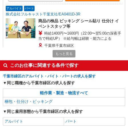
アルバイト
パート
株式会社フルキャスト千葉支社/EA0401D-3R
商品の検品 ピッキング シール貼り 仕分け イ
ベントスタッフ等
時給1400円〜1600円（22:00〜翌5:00の深夜手
当で時給UP） ※給与幅は経験・能力による
千葉県千葉市緑区
もっと見る
詳細を見る
キープ
このお仕事に関連する条件で探す
アルバイト
パート
職業紹介
千葉市緑区のアルバイト・バイト・パートの求人を探す
株式会社フルキャスト千葉支社/EA0401D-3E
同じ職種から千葉市緑区の求人を探す
仕分け シール貼り 倉庫内軽作業 オフィスワー
ク イベントスタッフ等
軽作業・製造・物流すべて
時給1400円〜1600円（22:00〜翌5:00の深夜手
梱包・仕分け・ピッキング
当で時給UP） ※給与幅は経験・能力による
千葉県千葉市緑区
同じ雇用形態から千葉市緑区の求人を探す
詳細を見る
アルバイト
キープ
パート