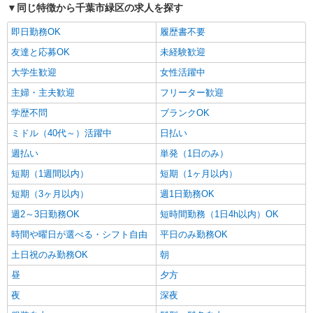
同じ特徴から千葉市緑区の求人を探す
派遣社員
パーソルフィールドスタッフ株式会社 千葉・埼玉コーディネートセ
即日勤務OK
履歴書不要
ンター（千葉）
友達と応募OK
未経験歓迎
建築現場で使う足場を洗浄と整備
大学生歓迎
女性活躍中
時給1,500円 【月収例】261,375円（月21日就
業・残業5時間の場合） ★交通費規定支給
主婦・主夫歓迎
フリーター歓迎
千葉県千葉市緑区 ★車通勤可
学歴不問
ブランクOK
ミドル（40代～）活躍中
日払い
詳細を見る
キープ
週払い
単発（1日のみ）
派遣社員
短期（1週間以内）
短期（1ヶ月以内）
パーソルフィールドスタッフ株式会社 千葉・埼玉コーディネートセ
短期（3ヶ月以内）
週1日勤務OK
ンター（千葉）
オフィス家具の部材を運ぶ仕事
週2～3日勤務OK
短時間勤務（1日4h以内）OK
時給1,550円 【月収例】295,759円（21日就業/
時間や曜日が選べる・シフト自由
平日のみ勤務OK
残業20時間） ★交通費規定支給
土日祝のみ勤務OK
朝
千葉県千葉市緑区 ★車通勤可 無料Ｐあり！
昼
夕方
詳細を見る
キープ
夜
深夜