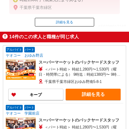
千葉県千葉市緑区
詳細を見る
ID：AE0709012160
14
件のこの求人と職種が同じ求人
掲載期間終了
アルバイト
パート
ヤオコー おゆみ野店
スーパーマーケットのバックヤードスタッフ
＜パート時給＞ 時給1,280円〜1,530円（曜
日・時間帯による） 9時迄：時給1380円〜 9時以
降：時給1280円〜 16時以降：時給1430円〜 ★土
千葉県千葉市緑区おゆみ野南5-8-1
曜＋100円 ★日・祝＋100円 ※アルバイトさんの
時給や募集内容はお問い合わせください
詳細を見る
キープ
アルバイト
パート
ヤオコー 学園前店
スーパーマーケットのバックヤードスタッフ
＜パート時給＞ 時給1,280円〜1,530円（曜