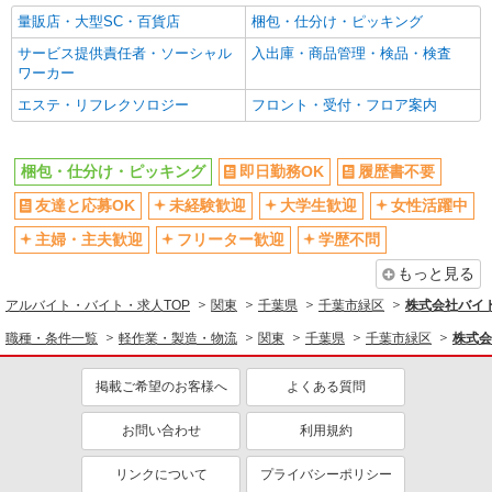
量販店・大型SC・百貨店
梱包・仕分け・ピッキング
サービス提供責任者・ソーシャル
入出庫・商品管理・検品・検査
ワーカー
エステ・リフレクソロジー
フロント・受付・フロア案内
梱包・仕分け・ピッキング
即日勤務OK
履歴書不要
友達と応募OK
未経験歓迎
大学生歓迎
女性活躍中
主婦・主夫歓迎
フリーター歓迎
学歴不問
もっと見る
アルバイト・バイト・求人TOP
関東
千葉県
千葉市緑区
株式会社バイト
職種・条件一覧
軽作業・製造・物流
関東
千葉県
千葉市緑区
株式会
掲載ご希望のお客様へ
よくある質問
お問い合わせ
利用規約
リンクについて
プライバシーポリシー