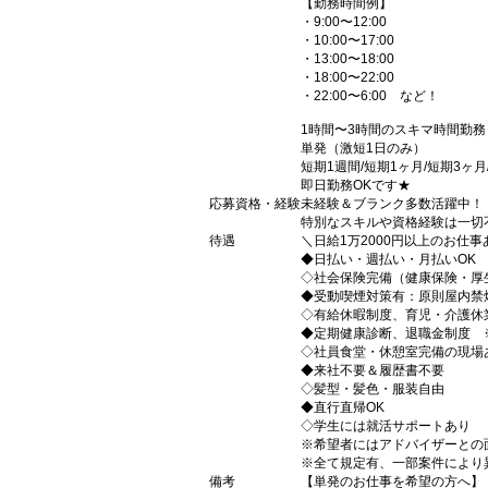
【勤務時間例】
・9:00〜12:00
・10:00〜17:00
・13:00〜18:00
・18:00〜22:00
・22:00〜6:00 など！
1時間〜3時間のスキマ時間勤
単発（激短1日のみ）
短期1週間/短期1ヶ月/短期3ヶ
即日勤務OKです★
応募資格・経験
未経験＆ブランク多数活躍中！
特別なスキルや資格経験は一切
待遇
＼日給1万2000円以上のお仕
◆日払い・週払い・月払いOK
◇社会保険完備（健康保険・厚
◆受動喫煙対策有：原則屋内禁
◇有給休暇制度、育児・介護休
◆定期健康診断、退職金制度 
◇社員食堂・休憩室完備の現場
◆来社不要＆履歴書不要
◇髪型・髪色・服装自由
◆直行直帰OK
◇学生には就活サポートあり
※希望者にはアドバイザーとの
※全て規定有、一部案件により
備考
【単発のお仕事を希望の方へ】