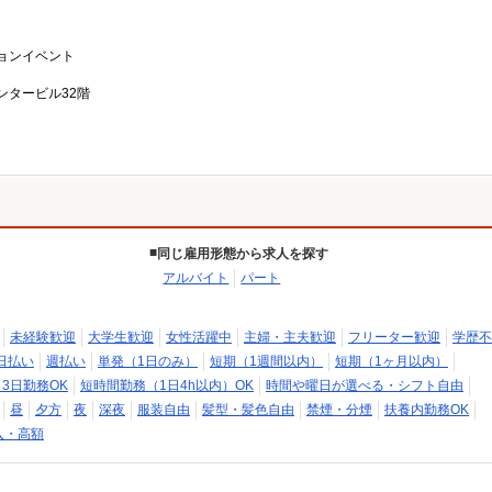
ョンイベント
ンタービル32階
同じ雇用形態から求人を探す
アルバイト
パート
未経験歓迎
大学生歓迎
女性活躍中
主婦・主夫歓迎
フリーター歓迎
学歴不
日払い
週払い
単発（1日のみ）
短期（1週間以内）
短期（1ヶ月以内）
～3日勤務OK
短時間勤務（1日4h以内）OK
時間や曜日が選べる・シフト自由
昼
夕方
夜
深夜
服装自由
髪型・髪色自由
禁煙・分煙
扶養内勤務OK
入・高額