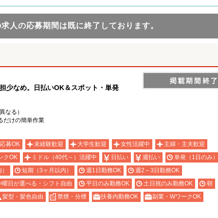
の求人の応募期間は既に終了しております。
担少なめ。日払いOK＆スポット・単発
り異なる）
るだけの簡単作業
応募OK
未経験歓迎
大学生歓迎
女性活躍中
主婦・主夫歓迎
ンクOK
ミドル（40代～）活躍中
日払い
週払い
単発（1日のみ
内）
短期（3ヶ月以内）
週1日勤務OK
週2～3日勤務OK
や曜日が選べる・シフト自由
平日のみ勤務OK
土日祝のみ勤務OK
朝
髪型・髪色自由
禁煙・分煙
扶養内勤務OK
副業・WワークOK