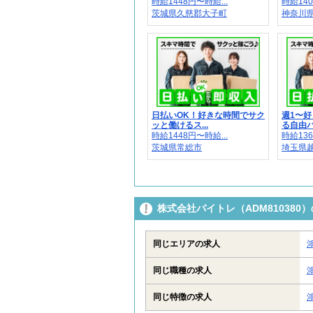
時給1448円〜時給...
時給140
茨城県久慈郡大子町
神奈川
日払いOK！好きな時間でサク
週1〜
ッと働けるス...
る自由バ
時給1448円〜時給...
時給136
茨城県常総市
埼玉県
株式会社バイトレ（ADM81038
同じエリアの求人
同じ職種の求人
同じ特徴の求人