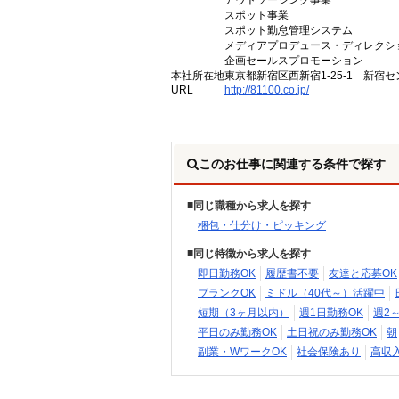
アウトソーシング事業
スポット事業
スポット勤怠管理システム
メディアプロデュース・ディレクシ
企画セールスプロモーション
本社所在地
東京都新宿区西新宿1-25-1 新宿セ
URL
http://81100.co.jp/
このお仕事に関連する条件で探す
同じ職種から求人を探す
梱包・仕分け・ピッキング
同じ特徴から求人を探す
即日勤務OK
履歴書不要
友達と応募OK
ブランクOK
ミドル（40代～）活躍中
短期（3ヶ月以内）
週1日勤務OK
週2
平日のみ勤務OK
土日祝のみ勤務OK
朝
副業・WワークOK
社会保険あり
高収