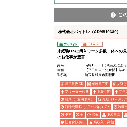
こ
株式会社バイトレ（ADM810380）
アルバイト
パート
未経験OKの簡単ワーク多数！体への負
のお仕事が豊富！
給与
時給1600円（就業先によ
職種
【平日のみ・短時間】詰め
勤務地
埼玉県鴻巣市関新田
即日勤務OK
履歴書不要
友達と
フリーター歓迎
学歴不問
ブラ
短期（1週間以内）
短期（1ヶ月以
短時間勤務（1日4h以内）OK
時間
夕方
夜
深夜
服装自由
社会保険あり
高収入・高額