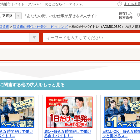
よくある
 - 鴻巣市｜バイト・アルバイトのことならイーアイデム
保存した
0
リア選択
「あなたの街」のお仕事が探せる求人サイト
検索条件
鴻巣市
>
鴻巣市の梱包・仕分け・ピッキング
> 株式会社バイトレ（ADM810380）の求人
0）に関連する他の求人をもっと見る
好きな時間だけで働け
週1〜好きな時間だけで働け
日払いOK！好きな時
イト！...
る自由バイト！...
ッと働けるス...