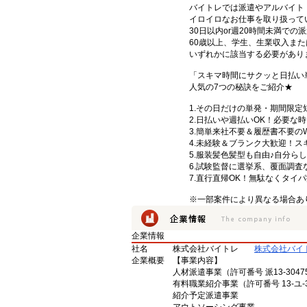
バイトレでは派遣やアルバイト
イロイロなお仕事を取り扱って
30日以内or週20時間未満で
60歳以上、学生、生業収入また
いずれかに該当する必要があり
「スキマ時間にサクッと日払い
人気の7つの秘訣をご紹介★
1.その日だけの単発・期間限
2.日払いや週払いOK！必要な時
3.簡単来社不要＆履歴書不要の
4.未経験＆ブランク大歓迎！
5.服装髪色髪型も自由♪自分ら
6.試験監督に選挙系、覆面調査
7.直行直帰OK！無駄なくタイ
※一部案件により異なる場合あ
企業情報
社名
株式会社バイトレ
株式会社バイ
企業概要
【事業内容】
人材派遣事業（許可番号 派13-3047
有料職業紹介事業（許可番号 13-ユ-3
紹介予定派遣事業