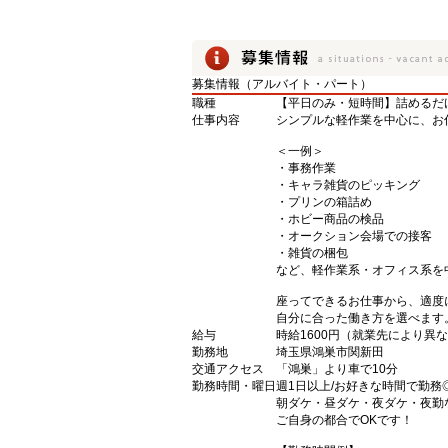
募集情報（アルバイト・パート）
職種
【平日のみ・短時間】詰めるだ
仕事内容
シンプルな軽作業を中心に、お
＜一例＞
・事務作業
・キャラ雑貨のピッキング
・プリンの箱詰め
・ホビー商品の検品
・オークション会場での接客
・雑貨の梱包
など、軽作業系・オフィス系を
座ってできるお仕事から、適度
自分に合った働き方を選べます
給与
時給1600円（就業先により異
勤務地
埼玉県鴻巣市関新田
交通アクセス
「鴻巣」より車で10分
勤務時間・曜日
週1日以上/お好きな時間で勤務
朝ダケ・昼ダケ・夜ダケ・夜勤
ご自身の都合でOKです！