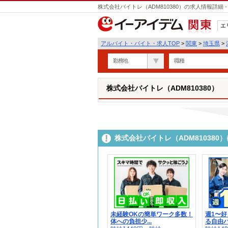
株式会社バイトレ（ADM810380）の求人情報詳細
エ
関東
アルバイト・バイト・求人TOP
>
関東
>
埼玉県
>
勤務地
職種
株式会社バイトレ（ADM810380）
株式会社バイトレ（ADM81038
未経験OKの簡単ワーク多数！
週1〜
体への負担少...
る自由バ