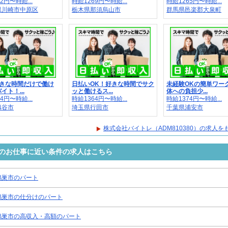
2円〜時給...
時給1269円〜時給...
時給1265円〜時給...
県川崎市中原区
栃木県那須烏山市
群馬県邑楽郡大泉町
好きな時間だけで働け
日払いOK！好きな時間でサク
未経験OKの簡単ワー
イト！...
ッと働けるス...
体への負担少...
4円〜時給...
時給1364円〜時給...
時給1374円〜時給...
越谷市
埼玉県行田市
千葉県浦安市
株式会社バイトレ（ADM810380）の求人を
0）のお仕事に近い条件の求人はこちら
鴻巣市のパート
鴻巣市の仕分けのパート
鴻巣市の高収入・高額のパート