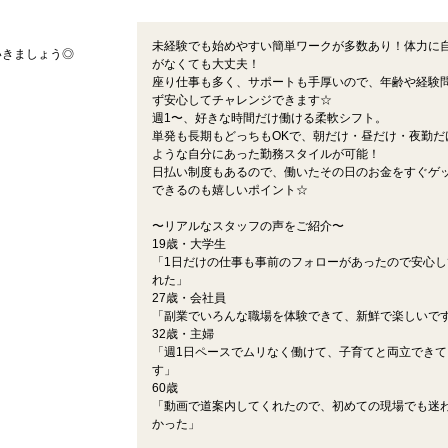
未経験でも始めやすい簡単ワークが多数あり！体力に
いきましょう◎
がなくても大丈夫！
座り仕事も多く、サポートも手厚いので、年齢や経験
ず安心してチャレンジできます☆
週1〜、好きな時間だけ働ける柔軟シフト。
単発も長期もどっちもOKで、朝だけ・昼だけ・夜勤だ
ような自分にあった勤務スタイルが可能！
日払い制度もあるので、働いたその日のお金をすぐゲ
できるのも嬉しいポイント☆
〜リアルなスタッフの声をご紹介〜
19歳・大学生
「1日だけの仕事も事前のフォローがあったので安心し
れた」
27歳・会社員
「副業でいろんな職場を体験できて、新鮮で楽しいで
32歳・主婦
「週1日ペースでムリなく働けて、子育てと両立できて
す」
60歳
「動画で道案内してくれたので、初めての現場でも迷
かった」