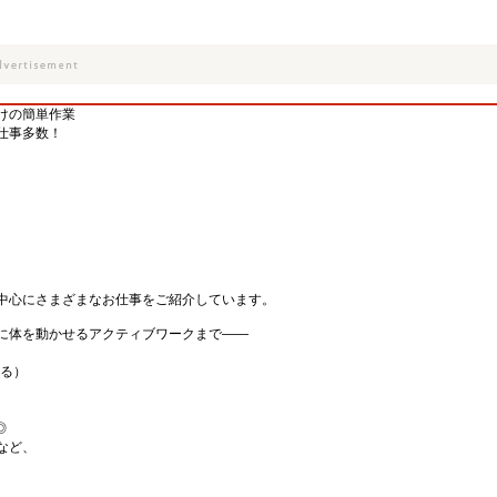
けの簡単作業
仕事多数！
中心にさまざまなお仕事をご紹介しています。
に体を動かせるアクティブワークまで――
。
なる）
◎
など、