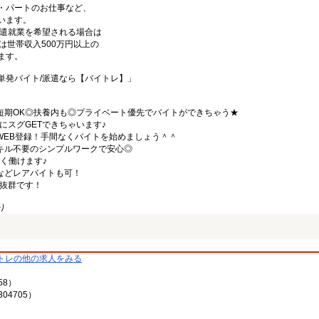
・パートのお仕事など、
います。
の派遣就業を希望される場合は
は世帯収入500万円以上の
ます。
単発バイト/派遣なら【バイトレ】」
定短期OK◎扶養内も◎プライベート優先でバイトができちゃう★
にスグGETできちゃいます♪
WEB登録！手間なくバイトを始めましょう＾＾
スキル不要のシンプルワークで安心◎
しく働けます♪
などレアバイトも可！
パ抜群です！
り
トレの他の求人をみる
58）
04705）