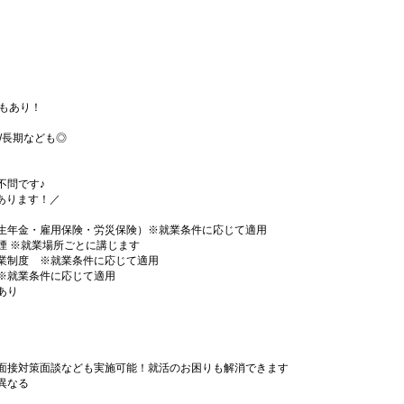
務もあり！
月/長期なども◎
不問です♪
事あります！／
生年金・雇用保険・労災保険）※就業条件に応じて適用
煙 ※就業場所ごとに講じます
業制度 ※就業条件に応じて適用
※就業条件に応じて適用
あり
面接対策面談なども実施可能！就活のお困りも解消できます
異なる