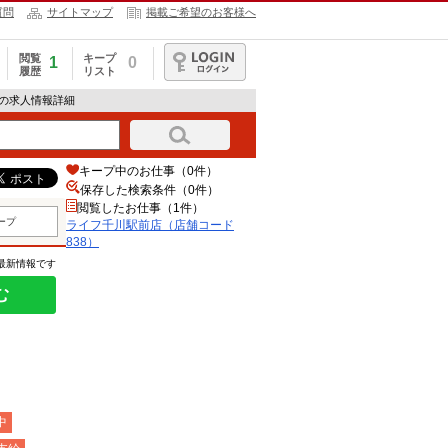
質問
サイトマップ
掲載ご希望のお客様へ
閲覧
キープ
1
0
履歴
リスト
ログイン
）の求人情報詳細
キープ中のお仕事（0件）
保存した検索条件（
0
件）
閲覧したお仕事（1件）
ープ
ライフ千川駅前店（店舗コード
838）
の最新情報です
む
中