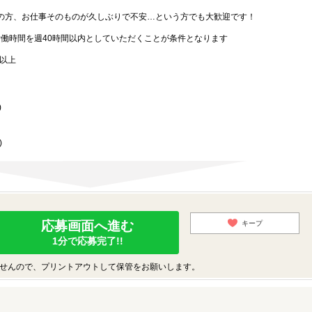
の方、お仕事そのものが久しぶりで不安…という方でも大歓迎です！
労働時間を週40時間以内としていただくことが条件となります
歳以上
)
)
応募画面へ進む
キープ
1分で応募完了!!
せんので、プリントアウトして保管をお願いします。