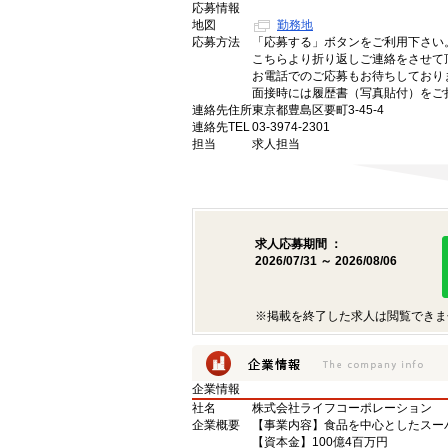
応募情報
地図
勤務地
応募方法
「応募する」ボタンをご利用下さい
こちらより折り返しご連絡をさせて
お電話でのご応募もお待ちしており
面接時には履歴書（写真貼付）をご
連絡先住所
東京都豊島区要町3-45-4
連絡先TEL
03-3974-2301
担当
求人担当
求人応募期間 ：
2026/07/31 ～ 2026/08/06
※掲載を終了した求人は閲覧できま
企業情報
社名
株式会社ライフコーポレーション
企業概要
【事業内容】食品を中心としたスー
【資本金】100億4百万円