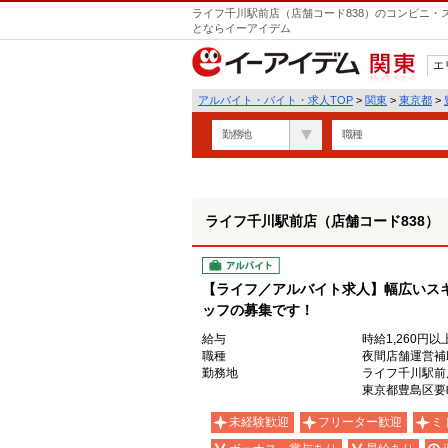
ライフ千川駅前店（店舗コード838）のコンビニ・
とならイーアイデム
エ
関東
アルバイト・バイト・求人TOP
>
関東
>
東京都
>
勤務地
職種
ライフ千川駅前店（店舗コード838）
アルバイト
【ライフ／アルバイト求人】幅広いス
ッフの募集です！
給与
時給1,260円以
職種
夜間店舗運営補
勤務地
ライフ千川駅前
東京都豊島区要町3
未経験歓迎
フリーター歓迎
ミ