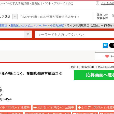
よくある
スーパーの求人情報詳細 - 豊島区｜バイト・アルバイトのこ
保存した
0
リア選択
「あなたの街」のお仕事が探せる求人サイト
検索条件
豊島区
>
豊島区のコンビニ・スーパー
>
小竹向原駅
> ライフ千川駅前店（店舗コード838
キ
更新日：2026/07/31 ※更新日時点
キルが身につく、夜間店舗運営補助スタ
応募画面へ進
上
助
店
-45-4
ドル（40代～）活躍中
エルダー（50代～）活躍中
シニア（60代～）活躍