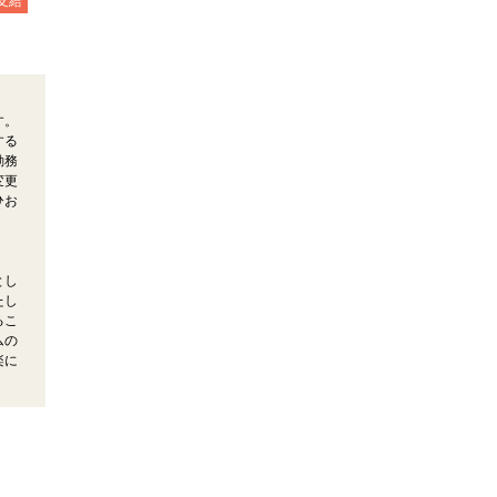
支給
す。
する
勤務
変更
ひお
とし
たし
るこ
ムの
楽に