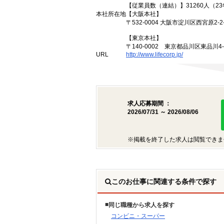
【従業員数（連結）】31260人（2
本社所在地
【大阪本社】
〒532-0004 大阪市淀川区西宮原2-2-
【東京本社】
〒140-0002 東京都品川区東品川4
URL
http://www.lifecorp.jp/
求人応募期間 ：
2026/07/31 ～ 2026/08/06
※掲載を終了した求人は閲覧できま
このお仕事に関連する条件で探す
同じ職種から求人を探す
コンビニ・スーパー