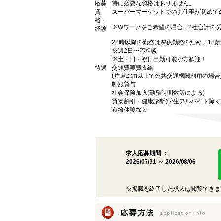
応募
特に必要な資格はありません。
資
スーパーマーケットでのお仕事が初めて
格・
※Wワークをご希望の場合、2社合計の
経験
22時以降の勤務は深夜勤務のため、18
※週2日〜応相談
※土・日・祝日出勤可能な方歓迎！
待遇
交通費実費支給
(片道2km以上で公共交通機関利用の場合
制服貸与
社会保険加入(勤務時間数等による)
買物割引・健康診断(学生アルバイト除く
有給休暇など
求人応募期間 ：
2026/07/31 ～ 2026/08/06
※掲載を終了した求人は閲覧できま