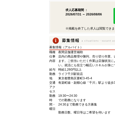
求人応募期間 ：
2026/07/31 ～ 2026/08/06
※掲載を終了した求人は閲覧できま
募集情報（アルバイト）
職種
夜間店舗運営補助
仕事
店内の商品整理や陳列、売り切り作業、
内容
ます。ご担当いただく作業は店舗状況に
い。就活にも役立つ幅広いスキルが身に
給与
時給1,260円以上
勤務
ライフ千川駅前店
地
東京都豊島区要町3-45-4
交通
有楽町線・副都心線「千川」駅より徒歩
アク
セス
勤務
19:30〜24:30
時
での勤務になります
間・
24:30まで勤務できる方募集
曜日
勤務日数、曜日等はご希望を伺います