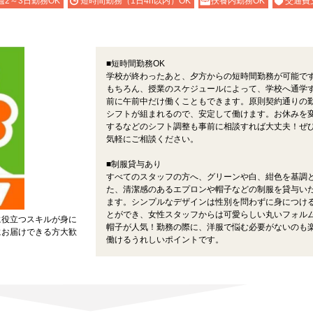
週2～3日勤務OK
短時間勤務（1日4h以内）OK
扶養内勤務OK
交通費
■短時間勤務OK
学校が終わったあと、夕方からの短時間勤務が可能で
もちろん、授業のスケジュールによって、学校へ通学
前に午前中だけ働くこともできます。原則契約通りの
シフトが組まれるので、安定して働けます。お休みを
するなどのシフト調整も事前に相談すれば大丈夫！ぜ
気軽にご相談ください。
■制服貸与あり
すべてのスタッフの方へ、グリーンや白、紺色を基調
た、清潔感のあるエプロンや帽子などの制服を貸与い
ます。シンプルなデザインは性別を問わずに身につけ
とができ、女性スタッフからは可愛らしい丸いフォル
に役立つスキルが身に
帽子が人気！勤務の際に、洋服で悩む必要がないのも
にお届けできる方大歓
働けるうれしいポイントです。