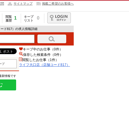
質問
サイトマップ
掲載ご希望のお客様へ
閲覧
キープ
1
0
履歴
リスト
ログイン
ード817）の求人情報詳細
キープ中のお仕事（0件）
保存した検索条件（
0
件）
閲覧したお仕事（1件）
ープ
ライフ大口店（店舗コード817）
の最新情報です
む