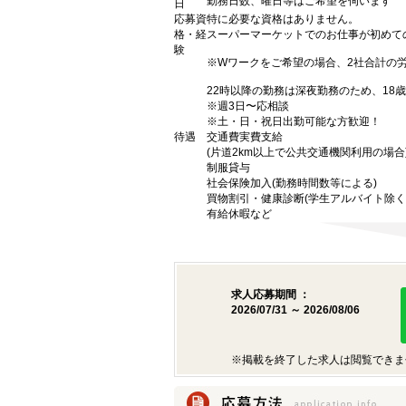
勤務日数、曜日等はご希望を伺います
日
応募資
特に必要な資格はありません。
格・経
スーパーマーケットでのお仕事が初めて
験
※Wワークをご希望の場合、2社合計の
22時以降の勤務は深夜勤務のため、18
※週3日〜応相談
※土・日・祝日出勤可能な方歓迎！
待遇
交通費実費支給
(片道2km以上で公共交通機関利用の場合
制服貸与
社会保険加入(勤務時間数等による)
買物割引・健康診断(学生アルバイト除く
有給休暇など
求人応募期間 ：
2026/07/31 ～ 2026/08/06
※掲載を終了した求人は閲覧できま