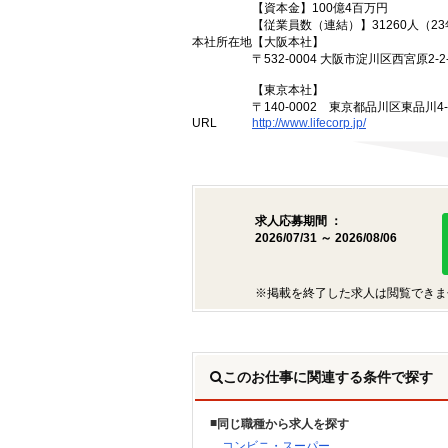
【資本金】100億4百万円
【従業員数（連結）】31260人（2
本社所在地
【大阪本社】
〒532-0004 大阪市淀川区西宮原2-2-
【東京本社】
〒140-0002 東京都品川区東品川4
URL
http://www.lifecorp.jp/
求人応募期間 ：
2026/07/31 ～ 2026/08/06
※掲載を終了した求人は閲覧できま
このお仕事に関連する条件で探す
同じ職種から求人を探す
コンビニ・スーパー