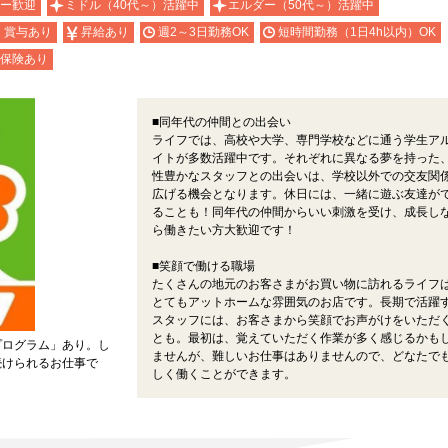
ー歓迎
ミドル（40代～）活躍中
エルダー（50代～）活躍中
・賞与あり
昇給あり
週2～3日勤務OK
短時間勤務（1日4h以内）OK
保険あり
■同年代の仲間との出会い
ライフでは、高校や大学、専門学校などに通う学生ア
イトが多数活躍中です。それぞれに異なる夢を持った
性豊かなスタッフとの出会いは、学校以外での交友関
広げる機会となります。休日には、一緒に遊ぶ友達が
ることも！同年代の仲間からいい刺激を受け、成長し
ら働きたい方大歓迎です！
■笑顔で働ける職場
たくさんの地元のお客さまがお買い物に訪れるライフ
とてもアットホームな雰囲気のお店です。長期で活躍
スタッフには、お客さまから笑顔でお声がけをいただ
とも。最初は、覚えていただく作業が多く感じるかも
プログラム」あり。し
ませんが、難しいお仕事はありませんので、どなたで
続けられるお仕事で
しく働くことができます。