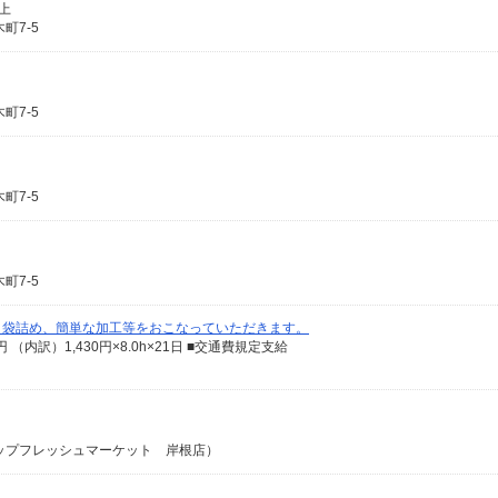
以上
町7-5
町7-5
町7-5
町7-5
。袋詰め、簡単な加工等をおこなっていただきます。
円 （内訳）1,430円×8.0h×21日 ■交通費規定支給
（トップフレッシュマーケット 岸根店）