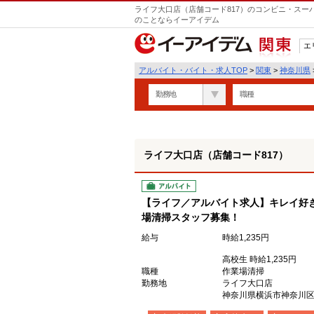
ライフ大口店（店舗コード817）のコンビニ・スー
のことならイーアイデム
エ
関東
アルバイト・バイト・求人TOP
>
関東
>
神奈川県
勤務地
職種
ライフ大口店（店舗コード817）
アルバイト
【ライフ／アルバイト求人】キレイ好
場清掃スタッフ募集！
給与
時給1,235円
高校生 時給1,235円
職種
作業場清掃
勤務地
ライフ大口店
神奈川県横浜市神奈川区