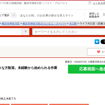
よくある
パーの求人情報詳細 - 横浜市神奈川区｜バイト・アルバイト
保存した
0
リア選択
「あなたの街」のお仕事が探せる求人サイト
検索条件
>
横浜市神奈川区
>
横浜市神奈川区のコンビニ・スーパー
>
大口駅
> ライフ大口店（店舗コ
キ
更新日：2026/07/31 ※更新日時点
きな方歓迎。未経験から始められる作業
応募画面へ進
神之木町7-5