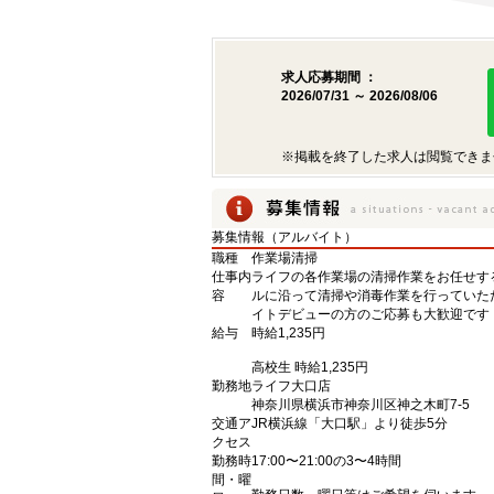
求人応募期間 ：
2026/07/31 ～ 2026/08/06
※掲載を終了した求人は閲覧できま
募集情報（アルバイト）
職種
作業場清掃
仕事内
ライフの各作業場の清掃作業をお任せす
容
ルに沿って清掃や消毒作業を行っていた
イトデビューの方のご応募も大歓迎です
給与
時給1,235円
高校生 時給1,235円
勤務地
ライフ大口店
神奈川県横浜市神奈川区神之木町7-5
交通ア
JR横浜線「大口駅」より徒歩5分
クセス
勤務時
17:00〜21:00の3〜4時間
間・曜