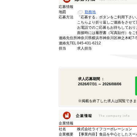
応募情報
地図
勤務地
応募方法
「応募する」ボタンをご利用下さい
こちらより折り返しご連絡をさせて
お電話でのご応募もお待ちしており
面接時には履歴書（写真貼付）をご
連絡先住所
神奈川県横浜市神奈川区神之木町7-
連絡先TEL
045-431-6212
担当
求人担当
求人応募期間 ：
2026/07/31 ～ 2026/08/06
※掲載を終了した求人は閲覧できま
企業情報
社名
株式会社ライフコーポレーション
企業概要
【事業内容】食品を中心としたスー