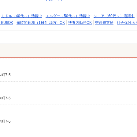
ミドル（40代～）活躍中
エルダー（50代～）活躍中
シニア（60代～）活躍中
日勤務OK
短時間勤務（1日4h以内）OK
扶養内勤務OK
交通費支給
社会保険あ
町7-5
町7-5
町7-5