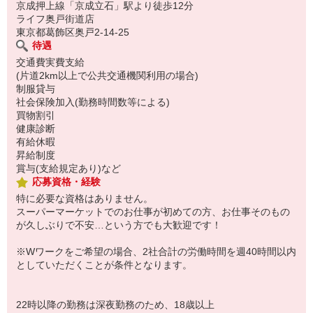
京成押上線「京成立石」駅より徒歩12分
ライフ奥戸街道店
東京都葛飾区奥戸2-14-25
待遇
交通費実費支給
(片道2km以上で公共交通機関利用の場合)
制服貸与
社会保険加入(勤務時間数等による)
買物割引
健康診断
有給休暇
昇給制度
賞与(支給規定あり)など
応募資格・経験
特に必要な資格はありません。
スーパーマーケットでのお仕事が初めての方、お仕事そのもの
が久しぶりで不安…という方でも大歓迎です！
※Wワークをご希望の場合、2社合計の労働時間を週40時間以内
としていただくことが条件となります。
22時以降の勤務は深夜勤務のため、18歳以上