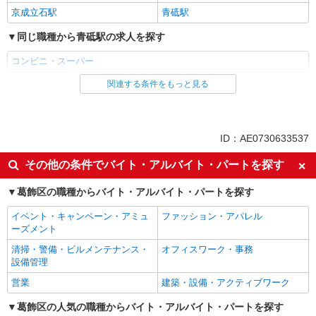
京成立石駅
青砥駅
同じ職種から青砥駅の求人を探す
コンビニ・スーパー
関連する条件をもっと見る
同じ雇用形態から青砥駅の求人を探す
アルバイト
パート
同じ特徴から青砥駅の求人を探す
ID：AE0730633537
未経験歓迎
フリーター歓迎
その他の条件でバイト・アルバイト・パートを探す
ミドル（40代～）活躍中
エルダー（50代～）活躍中
葛飾区の職種からバイト・アルバイト・パートを探す
シニア（60代～）活躍中
ボーナス・賞与あり
イベント・キャンペーン・アミュ
ファッション・アパレル
昇給あり
週2～3日勤務OK
ーズメント
扶養内勤務OK
交通費支給
清掃・警備・ビルメンテナンス・
オフィスワーク・事務
設備管理
同じ職種から求人を探す
営業
建築・設備・アクティブワーク
販売・接客サービス
葛飾区の人気の職種からバイト・アルバイト・パートを探す
コンビニ・スーパー