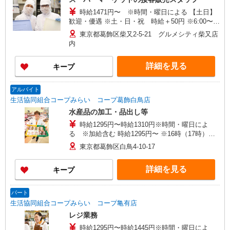
時給1471円〜 ※時間・曜日による 【土日】
歓迎・優遇 ※土・日・祝 時給＋50円 ※6:00〜
8:00 時給＋200円 ※8:00〜9:00 時給＋100円
東京都葛飾区柴又2-5-21 グルメシティ柴又店
※22:00以降 基本時給より25％UP
内
詳細を見る
キープ
アルバイト
生活協同組合コープみらい コープ葛飾白鳥店
水産品の加工・品出し等
時給1295円〜時給1310円※時間・曜日によ
る ※加給含む 時給1295円〜 ※16時（17時）以
降 時給＋15円 ※日・祝日 時給＋100円
東京都葛飾区白鳥4-10-17
詳細を見る
キープ
パート
生活協同組合コープみらい コープ亀有店
レジ業務
時給1295円〜時給1445円※時間・曜日によ