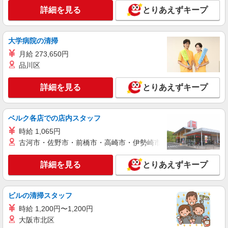
精肉
詳細を見る
とりあえずキープ
時給1,235円以上
ライフ水元店 東京都葛飾区水元2-11-5
大学病院の清掃
詳細を見る
キープ
月給 273,650円
品川区
アルバイト
ライフ奥戸街道店（店舗コード877）
詳細を見る
とりあえずキープ
（早朝）荷受け・商品陳列
時給1,290円
ベルク各店での店内スタッフ
ライフ奥戸街道店 東京都葛飾区奥戸2-14-25
時給 1,065円
古河市・佐野市・前橋市・高崎市・伊勢崎市・太田市・館林市・
詳細を見る
キープ
詳細を見る
とりあえずキープ
パート
ライフ葛飾鎌倉店（店舗コード808）
登録販売者
ビルの清掃スタッフ
時給1,435円以上 日祝手当 100円
時給 1,200円〜1,200円
ライフ葛飾鎌倉店 東京都葛飾区鎌倉1-14-7
大阪市北区