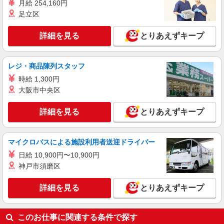
ライフ奥戸街道店 東京都葛飾区奥戸2-14-25
月給 254,160円
足立区
詳細を見る
キープ
詳細を見る
とりあえずキープ
アルバイト
ライフ奥戸店（店舗コード873）
レジ・商品陳列スタッフ
品出し（商品陳列）
時給 1,300円
時給1,260円 高校生 時給1,235円
大阪市中央区
ライフ奥戸店 東京都葛飾区奥戸3-23-19
詳細を見る
とりあえずキープ
詳細を見る
キープ
マイクロバスによる施設利用者送迎ドライバー
日給 10,900円〜10,900円
神戸市須磨区
詳細を見る
とりあえずキープ
このお仕事に関連する条件で探す