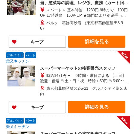
当、惣菜等の調理、レジ係、庶務（カート回
収・清掃、他） ＜学生アルバイト＞ 庶務（カ
＜パート＞ 基本時給 1230円 9時まで 100円
ート回収・清掃、他／高校生不可）
UP 17時以降 150円UP ★部門により別途手当が
つく場合あり ＜学生アルバイト＞ 17時まで 基
ベルク 葛飾高砂店 （東京都葛飾区細田3-9-
本時給1230円 17時以降 時給1280円（一律夜間
6）
手当含む） ※22時以降は18歳以上（高校生不可）
※22時以降 基本時給より25％UP ★評価制度で
詳細を見る
キープ
時給UP！ ★パートは日・祝日は更に時給100円
UP！ 上記時間帯は募集時間ではありません。募
集時間は勤務時間・曜日欄でご確認ください。
NEW
アルバイト
パート
柴又キッチン
スーパーマーケットの接客販売スタッフ
時給1471円〜 ※時間・曜日による 【土日】
歓迎・優遇 ※土・日・祝 時給＋50円 ※6:00〜
8:00 時給＋200円 ※8:00〜9:00 時給＋100円
東京都葛飾区柴又2-5-21 グルメシティ柴又店
※22:00以降 基本時給より25％UP
内
詳細を見る
キープ
NEW
アルバイト
パート
柴又キッチン
スーパーマーケットの接客販売スタッフ