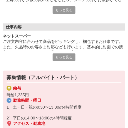
お買い物を楽しんだり、お子さんがお小遣いを握りしめておやつ
もっと見る
を買いにきたり……そんな穏やかな地域の日常に寄り添うお仕事
です。覚えることはあっても難しいことはありません。
■家庭とキャリアの両立
仕事内容
パートは何年働いても同じポジション？そんなことはありませ
ネットスーパー
ん。ライフはキャリアアップ制度が整っており、例えば、子育て
ご注文内容に合わせて商品をピッキングし、梱包するお仕事です。
がひと段落して社会復帰した主婦パートさんも、力をつければ社
また、欠品時のお客さま対応なども行います。基本的に対面での接
員代行パートナーとして「部門リーダー」にも任命。役割手当で
客はないので、コツコツ作業が好きな方にぴったりです。初めての
収入UPを実現しています！向上心を持って働きたい方にぜひ！
もっと見る
パート勤務やブランクからの復帰にもオススメ！スーパーマーケッ
トの「縁の下の力持ち」として一緒に活躍しませんか？
募集情報（アルバイト・パート）
給与
時給1,235円
勤務時間・曜日
1）土・日・祝の9:30〜13:30の4時間程度
2）平日の14:00〜18:00の4時間程度
アクセス・勤務地