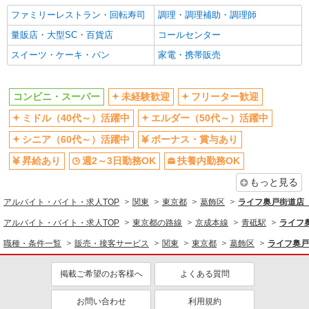
ファミリーレストラン・回転寿司
調理・調理補助・調理師
同じ特徴から求人を探す
量販店・大型SC・百貨店
コールセンター
未経験歓迎
ミドル（40代～）活躍中
スイーツ・ケーキ・パン
家電・携帯販売
ボーナス・賞与あり
週2～3日勤務OK
扶養内勤務OK
交通費支給
コンビニ・スーパー
未経験歓迎
フリーター歓迎
ミドル（40代～）活躍中
エルダー（50代～）活躍中
シニア（60代～）活躍中
ボーナス・賞与あり
昇給あり
週2～3日勤務OK
扶養内勤務OK
もっと見る
アルバイト・バイト・求人TOP
関東
東京都
葛飾区
ライフ奥戸街道店（
アルバイト・バイト・求人TOP
東京都の路線
京成本線
青砥駅
ライフ
職種・条件一覧
販売・接客サービス
関東
東京都
葛飾区
ライフ奥戸
掲載ご希望のお客様へ
よくある質問
お問い合わせ
利用規約