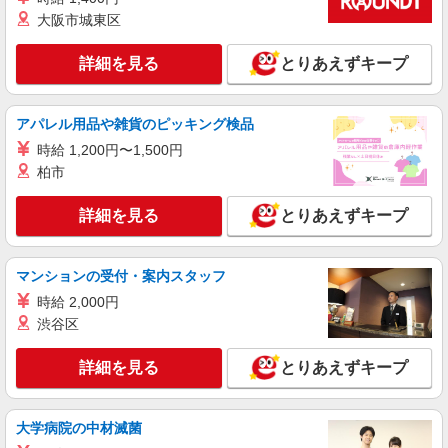
ライフ葛飾鎌倉店（店舗コード808）
大阪市城東区
ベーカリー
時給1,235円以上
詳細を見る
とりあえずキープ
ライフ葛飾鎌倉店 東京都葛飾区鎌倉1-14-7
アパレル用品や雑貨のピッキング検品
詳細を見る
キープ
時給 1,200円〜1,500円
柏市
パート
ライフ水元店（店舗コード846）
詳細を見る
とりあえずキープ
登録販売者
時給1,435円以上
ライフ水元店 東京都葛飾区水元2-11-5
マンションの受付・案内スタッフ
時給 2,000円
詳細を見る
キープ
渋谷区
アルバイト
詳細を見る
とりあえずキープ
ライフ奥戸街道店（店舗コード877）
作業場清掃
時給1,235円以上
大学病院の中材滅菌