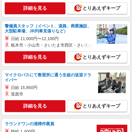
詳細を見る
キープ
詳細を見る
とりあえずキープ
アルバイト
ライフ奥戸店（店舗コード873）
警備員スタッフ（イベント、道路、商業施設、
大型駐車場、JR列車見張りなど）
日用雑貨
日給 11,000円〜12,100円
時給1,260円以上 高校生 時給1,235円
栃木市・小山市・さいたま市西区・さいたま市岩槻区・久喜市・
ライフ奥戸店 東京都葛飾区奥戸3-23-19
詳細を見る
とりあえずキープ
詳細を見る
キープ
パート
マイクロバスにて教習所に通う生徒の送迎ドラ
イバー
ライフ葛飾鎌倉店（店舗コード808）
惣菜
日給 15,850円
箕面市
時給1,235円以上 日曜・祝日は時給＋150円！
ライフ葛飾鎌倉店 東京都葛飾区鎌倉1-14-7
詳細を見る
とりあえずキープ
詳細を見る
キープ
ラウンドワンの清掃作業員
パート
時給 1,400円