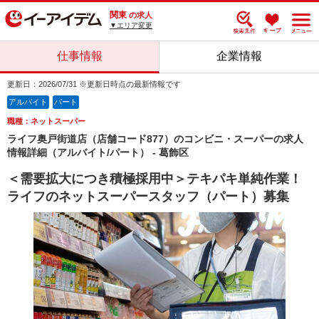
関東
の求人
▼エリア変更
仕事情報
企業情報
更新日：2026/07/31 ※更新日時点の最新情報です
アルバイト
パート
職種：ネットスーパー
ライフ奥戸街道店（店舗コード877）のコンビニ・スーパーの求人
情報詳細（アルバイト/パート） - 葛飾区
＜需要拡大につき積極採用中＞テキパキ単純作業！
ライフのネットスーパースタッフ（パート）募集