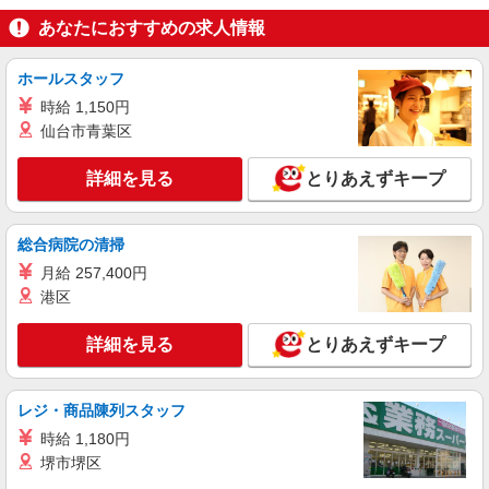
あなたにおすすめの求人情報
パート
ライフ水元店（店舗コード846）
ホールスタッフ
ベーカリー
時給 1,150円
時給1,235円以上
仙台市青葉区
ライフ水元店 東京都葛飾区水元2-11-5
詳細を見る
とりあえずキープ
詳細を見る
キープ
アルバイト
総合病院の清掃
ライフ葛飾鎌倉店（店舗コード808）
月給 257,400円
青果
港区
時給1,235円
詳細を見る
ライフ葛飾鎌倉店 東京都葛飾区鎌倉1-14-7
とりあえずキープ
詳細を見る
キープ
レジ・商品陳列スタッフ
時給 1,180円
パート
堺市堺区
ライフ水元店（店舗コード846）