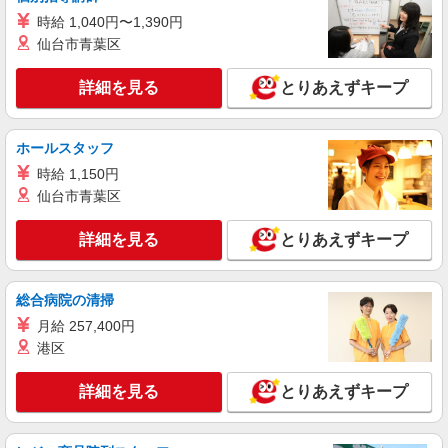
詳細を見る
キープ
時給 1,040円〜1,390円
仙台市青葉区
アルバイト
ライフ蕨駅前店（店舗コード636）
詳細を見る
とりあえずキープ
作業場清掃
時給1,150円以上
ホールスタッフ
ライフ蕨駅前店 埼玉県蕨市塚越1-7-9
時給 1,150円
仙台市青葉区
詳細を見る
キープ
詳細を見る
とりあえずキープ
派遣社員
株式会社ジョブリンクシステムズ
精肉加工業務
総合病院の清掃
時給1900円 月収例334,400円（22日勤務の場
月給 257,400円
合）
港区
埼玉県蕨市北町5丁目
詳細を見る
とりあえずキープ
詳細を見る
キープ