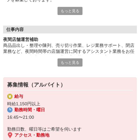
もっと見る
■制服貸与あり
すべてのスタッフの方へ、グリーンや白、紺色を基調とした、清
潔感のあるエプロンや帽子などの制服を貸与いたします。シンプ
ルなデザインは性別を問わずに身につけることができ、女性スタ
仕事内容
ッフからは可愛らしい丸いフォルムの帽子が人気！勤務の際に、
夜間店舗運営補助
洋服で悩む必要がないのも楽に働けるうれしいポイントです。
商品品出し・整理や陳列、売り切り作業、レジ業務サポート、閉店
業務など、夜間時間帯の店舗運営に関するアシスタント業務をお任
せします。ご担当いただく作業は店舗状況によって変わりますが、
もっと見る
慣れるまではどの作業も先輩がきちんと指導を行いますのでご安心
ください。就活にも役立つ幅広いスキルが身につきます。
募集情報（アルバイト）
給与
時給1,150円以上
勤務時間・曜日
16:45〜21:00
勤務日数、曜日等はご希望を伺います
アクセス・勤務地