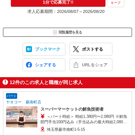
1分で応募完了!!
キープ
求人応募期間：2026/08/07～2026/08/20
閲覧履歴を見る
ブックマーク
ポストする
シェアする
URLをシェア
12
件のこの求人と職種が同じ求人
パート
ヤオコー 蕨南町店
スーパーマーケットの鮮魚技術者
＜パート時給＞ 時給1,380円〜2,080円 ※鮮魚
部門手当100円込み（手当込みの最大時給2,080
円） ★19時以降＋150円 ★土・日・祝＋100円 ※
埼玉県蕨市南町1-5-15
時給は技術試験により決定します