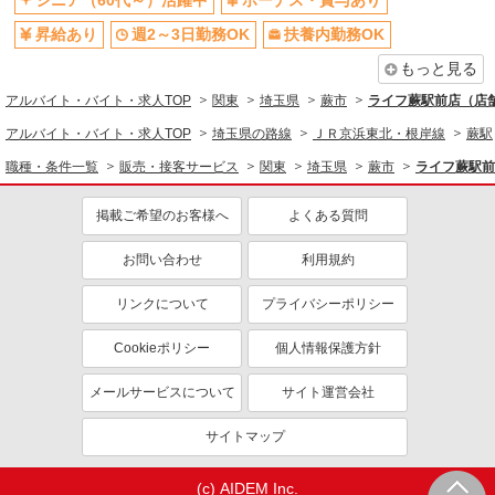
シニア（60代～）活躍中
ボーナス・賞与あり
昇給あり
週2～3日勤務OK
扶養内勤務OK
もっと見る
アルバイト・バイト・求人TOP
関東
埼玉県
蕨市
ライフ蕨駅前店（店舗
アルバイト・バイト・求人TOP
埼玉県の路線
ＪＲ京浜東北・根岸線
蕨駅
職種・条件一覧
販売・接客サービス
関東
埼玉県
蕨市
ライフ蕨駅前
掲載ご希望のお客様へ
よくある質問
お問い合わせ
利用規約
リンクについて
プライバシーポリシー
Cookieポリシー
個人情報保護方針
メールサービスについて
サイト運営会社
サイトマップ
(c) AIDEM Inc.