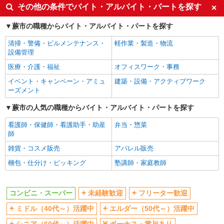
未経験歓迎
フリーター歓迎
その他の条件でバイト・アルバイト・パートを探す
ミドル（40代～）活躍中
エルダー（50代～）活躍中
蕨市の職種からバイト・アルバイト・パートを探す
シニア（60代～）活躍中
ボーナス・賞与あり
清掃・警備・ビルメンテナンス・
軽作業・製造・物流
昇給あり
週2～3日勤務OK
設備管理
扶養内勤務OK
交通費支給
医療・介護・福祉
オフィスワーク・事務
社会保険あり
イベント・キャンペーン・アミュ
建築・設備・アクティブワーク
ーズメント
同じ職種から求人を探す
蕨市の人気の職種からバイト・アルバイト・パートを探す
販売・接客サービス
コンビニ・スーパー
看護師・保健師・看護助手・助産
弁当・惣菜
師
同じ特徴から求人を探す
雑貨・コスメ販売
アパレル販売
未経験歓迎
ミドル（40代～）活躍中
梱包・仕分け・ピッキング
塾講師・家庭教師
ボーナス・賞与あり
週2～3日勤務OK
扶養内勤務OK
交通費支給
コンビニ・スーパー
未経験歓迎
フリーター歓迎
社会保険あり
ミドル（40代～）活躍中
エルダー（50代～）活躍中