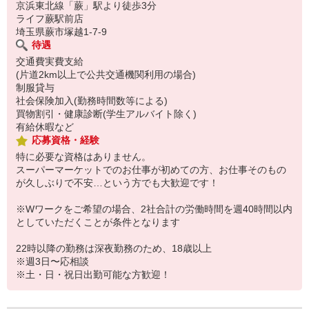
京浜東北線「蕨」駅より徒歩3分
ライフ蕨駅前店
埼玉県蕨市塚越1-7-9
待遇
交通費実費支給
(片道2km以上で公共交通機関利用の場合)
制服貸与
社会保険加入(勤務時間数等による)
買物割引・健康診断(学生アルバイト除く)
有給休暇など
応募資格・経験
特に必要な資格はありません。
スーパーマーケットでのお仕事が初めての方、お仕事そのもの
が久しぶりで不安…という方でも大歓迎です！
※Wワークをご希望の場合、2社合計の労働時間を週40時間以内
としていただくことが条件となります
22時以降の勤務は深夜勤務のため、18歳以上
※週3日〜応相談
※土・日・祝日出勤可能な方歓迎！