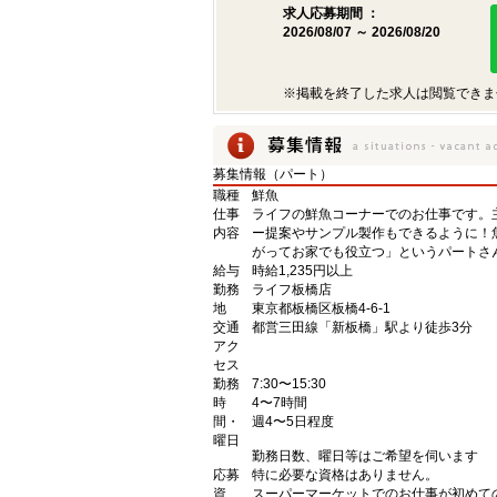
求人応募期間 ：
2026/08/07 ～ 2026/08/20
※掲載を終了した求人は閲覧できま
募集情報（パート）
職種
鮮魚
仕事
ライフの鮮魚コーナーでのお仕事です。
内容
ー提案やサンプル製作もできるように！
がってお家でも役立つ」というパートさ
給与
時給1,235円以上
勤務
ライフ板橋店
地
東京都板橋区板橋4-6-1
交通
都営三田線「新板橋」駅より徒歩3分
アク
セス
勤務
7:30〜15:30
時
4〜7時間
間・
週4〜5日程度
曜日
勤務日数、曜日等はご希望を伺います
応募
特に必要な資格はありません。
資
スーパーマーケットでのお仕事が初めて