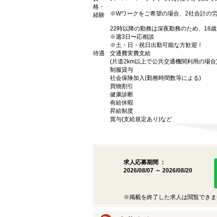
格・
※Wワークをご希望の場合、2社合計の
経験
22時以降の勤務は深夜勤務のため、18
※週3日〜応相談
※土・日・祝日出勤可能な方歓迎！
待遇
交通費実費支給
(片道2km以上で公共交通機関利用の場合
制服貸与
社会保険加入(勤務時間数等による)
買物割引
健康診断
有給休暇
昇給制度
賞与(支給規定あり)など
求人応募期間 ：
2026/08/07 ～ 2026/08/20
※掲載を終了した求人は閲覧できま