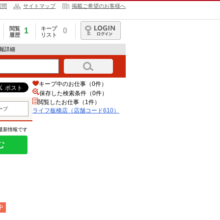
質問
サイトマップ
掲載ご希望のお客様へ
閲覧
キープ
1
0
履歴
リスト
ログイン
情報詳細
キープ中のお仕事（0件）
保存した検索条件（
0
件）
閲覧したお仕事（1件）
ープ
ライフ板橋店（店舗コード610）
の最新情報です
む
中