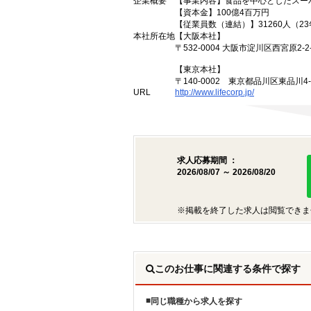
企業概要
【事業内容】食品を中心としたスー
【資本金】100億4百万円
【従業員数（連結）】31260人（2
本社所在地
【大阪本社】
〒532-0004 大阪市淀川区西宮原2-2-
【東京本社】
〒140-0002 東京都品川区東品川4
URL
http://www.lifecorp.jp/
求人応募期間 ：
2026/08/07 ～ 2026/08/20
※掲載を終了した求人は閲覧できま
このお仕事に関連する条件で探す
同じ職種から求人を探す