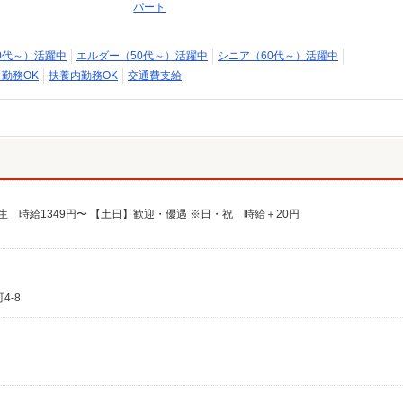
パート
0代～）活躍中
エルダー（50代～）活躍中
シニア（60代～）活躍中
日勤務OK
扶養内勤務OK
交通費支給
生 時給1349円〜 【土日】歓迎・優遇 ※日・祝 時給＋20円
4-8