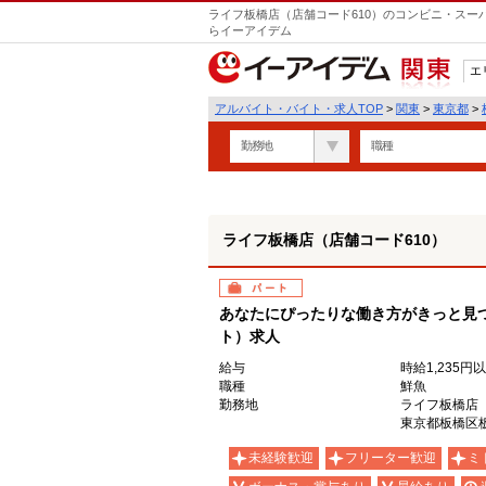
ライフ板橋店（店舗コード610）のコンビニ・スー
らイーアイデム
エ
関東
アルバイト・バイト・求人TOP
>
関東
>
東京都
>
勤務地
職種
ライフ板橋店（店舗コード610）
パート
あなたにぴったりな働き方がきっと見
ト）求人
給与
時給1,235円
職種
鮮魚
勤務地
ライフ板橋店
東京都板橋区板橋
未経験歓迎
フリーター歓迎
ミ