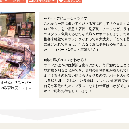
週2～3日勤務OK
扶養内勤務OK
交通費支給
■パートデビューならライフ
これから一緒に働いてくださる方に向けて「ウェルカ
ログラム」をご用意！店長・副店長、チーフなど、ラ
のスタッフ全員であなたを歓迎＆サポートします。だ
接客未経験でもブランクがあっても大丈夫。「とても
に受け入れてもらえ、不安なくお仕事を始められまし
た！」（パート1年目・主婦Kさん）
■食材選びのコツがわかる！
ライフが扱うのは新鮮な食材ばかり。毎日触れること
や鮮度を知ることができ、食材の目利き術が養われて
ます！普段のお買い物にも活かせるので、パートのや
も自然とUP！？おいしい食卓は、おいしい食材選びか
きませんか？スーパー
自分や家族のためにプラスになるお仕事はいかがでし
心の教育制度・フォロ
か？ご応募お待ちしています！