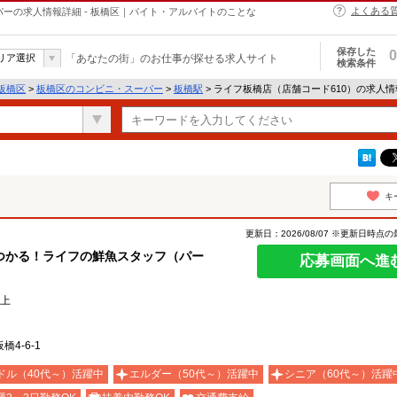
よくある
パーの求人情報詳細 - 板橋区｜バイト・アルバイトのことな
保存した
0
リア選択
「あなたの街」のお仕事が探せる求人サイト
検索条件
板橋区
>
板橋区のコンビニ・スーパー
>
板橋駅
> ライフ板橋店（店舗コード610）の求人
キ
更新日：2026/08/07 ※更新日時点
つかる！ライフの鮮魚スタッフ（パー
応募画面へ進
以上
4-6-1
ドル（40代～）活躍中
エルダー（50代～）活躍中
シニア（60代～）活躍