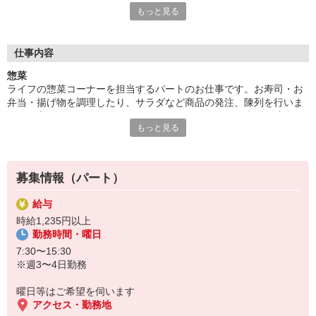
もっと見る
らっしゃるので、温かいコミュニケーションが生まれます。接客
の本当の面白さを実感できるお仕事です。
■がんばり次第でボーナス有
仕事内容
ライフのパート求人はボーナスあり！規定の等級に達したパート
惣菜
さんには、そのがんばりに「ありがとう」の気持ちをこめてボー
ライフの惣菜コーナーを担当するパートのお仕事です。お寿司・お
ナスを支給いたします。等級が上がれば時給が上がりさらにボー
弁当・揚げ物を調理したり、サラダなど商品の発注、陳列を行いま
ナスもゲットできるので、がんばりが目に見えてやる気もますま
す。お客さまにお買い物を楽しんでいただけるよう、売場を演出す
すアップ！無理のないパート勤務でもやりがいを得られます。
もっと見る
るのも大事なお仕事！自分のお買い物経験や家庭料理の延長で始め
やすい！主婦さんなどさまざまな方が活躍中です！
募集情報（パート）
給与
時給1,235円以上
勤務時間・曜日
7:30〜15:30
※週3〜4日勤務
曜日等はご希望を伺います
アクセス・勤務地