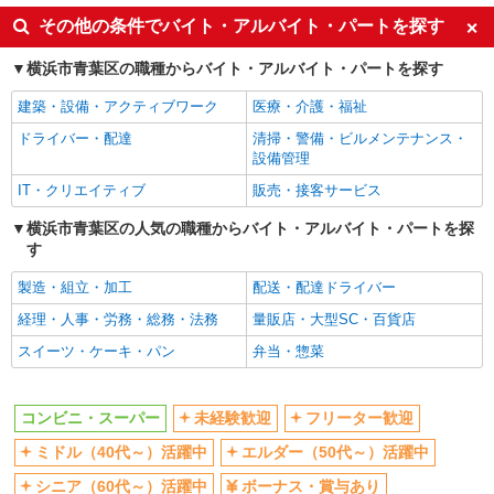
未経験歓迎
フリーター歓迎
その他の条件でバイト・アルバイト・パートを探す
ミドル（40代～）活躍中
エルダー（50代～）活躍中
横浜市青葉区の職種からバイト・アルバイト・パートを探す
シニア（60代～）活躍中
ボーナス・賞与あり
建築・設備・アクティブワーク
医療・介護・福祉
昇給あり
週2～3日勤務OK
ドライバー・配達
清掃・警備・ビルメンテナンス・
扶養内勤務OK
交通費支給
設備管理
同じ職種から求人を探す
IT・クリエイティブ
販売・接客サービス
販売・接客サービス
横浜市青葉区の人気の職種からバイト・アルバイト・パートを探
す
コンビニ・スーパー
製造・組立・加工
配送・配達ドライバー
同じ特徴から求人を探す
経理・人事・労務・総務・法務
量販店・大型SC・百貨店
未経験歓迎
ミドル（40代～）活躍中
スイーツ・ケーキ・パン
弁当・惣菜
ボーナス・賞与あり
週2～3日勤務OK
扶養内勤務OK
交通費支給
コンビニ・スーパー
未経験歓迎
フリーター歓迎
ミドル（40代～）活躍中
エルダー（50代～）活躍中
シニア（60代～）活躍中
ボーナス・賞与あり