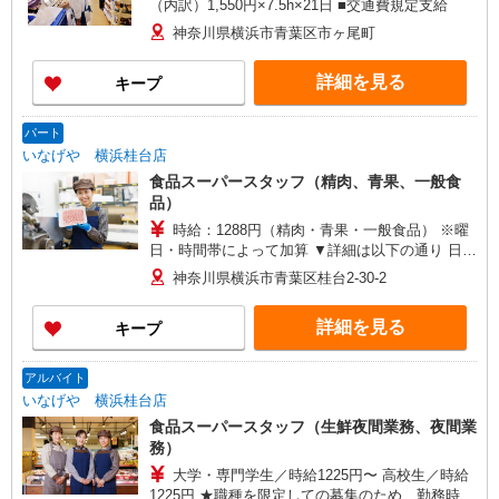
（内訳）1,550円×7.5h×21日 ■交通費規定支給
神奈川県横浜市青葉区市ヶ尾町
詳細を見る
キープ
パート
いなげや 横浜桂台店
食品スーパースタッフ（精肉、青果、一般食
品）
時給：1288円（精肉・青果・一般食品） ※曜
日・時間帯によって加算 ▼詳細は以下の通り 日・
祝日／時給125円増 7:00〜8:00／時給200円増 ★
神奈川県横浜市青葉区桂台2-30-2
学生以外の長期希望の方はパート対象です。 ★職
種を限定しての募集のため、勤務時間・曜日の項
詳細を見る
キープ
目をご確認ください。
アルバイト
いなげや 横浜桂台店
食品スーパースタッフ（生鮮夜間業務、夜間業
務）
大学・専門学生／時給1225円〜 高校生／時給
1225円 ★職種を限定しての募集のため、勤務時