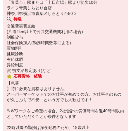
「青葉台」駅または「十日市場」駅より徒歩10分
ライフ青葉しらとり台店
神奈川県横浜市青葉区しらとり台50-3
待遇
交通費実費支給
(片道2km以上で公共交通機関利用の場合)
制服貸与
社会保険加入(勤務時間数等による)
買物割引
健康診断
有給休暇
昇給制度
賞与(支給規定あり)など
応募資格・経験
【急募！
】特に必要な資格はありません。
スーパーマーケットでのお仕事が初めての方、お仕事そのもの
が久しぶりで不安…という方でも大歓迎です！
※Wワークをご希望の場合、2社合計の労働時間を週40時間以内
としていただくことが条件となります
22時以降の勤務は深夜勤務のため、18歳以上