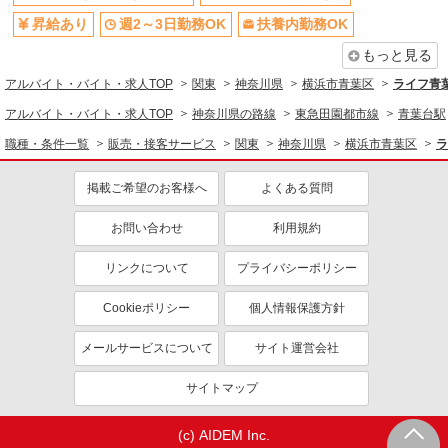
昇給あり
週2～3日勤務OK
扶養内勤務OK
もっと見る
アルバイト・バイト・求人TOP
関東
神奈川県
横浜市青葉区
ライフ青
アルバイト・バイト・求人TOP
神奈川県の路線
東急田園都市線
青葉台駅
職種・条件一覧
販売・接客サービス
関東
神奈川県
横浜市青葉区
ラ
掲載ご希望のお客様へ
よくある質問
お問い合わせ
利用規約
リンクについて
プライバシーポリシー
Cookieポリシー
個人情報保護方針
メールサービスについて
サイト運営会社
サイトマップ
(c) AIDEM Inc.