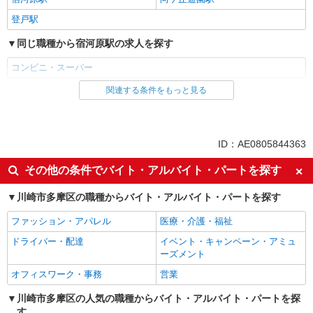
登戸駅
同じ職種から宿河原駅の求人を探す
コンビニ・スーパー
関連する条件をもっと見る
同じ雇用形態から宿河原駅の求人を探す
パート
同じ特徴から宿河原駅の求人を探す
ID：AE0805844363
フリーター歓迎
ミドル（40代～）活躍中
その他の条件でバイト・アルバイト・パートを探す
エルダー（50代～）活躍中
シニア（60代～）活躍中
川崎市多摩区の職種からバイト・アルバイト・パートを探す
ボーナス・賞与あり
昇給あり
ファッション・アパレル
医療・介護・福祉
週2～3日勤務OK
扶養内勤務OK
ドライバー・配達
イベント・キャンペーン・アミュ
交通費支給
ーズメント
同じ職種から求人を探す
オフィスワーク・事務
営業
販売・接客サービス
川崎市多摩区の人気の職種からバイト・アルバイト・パートを探
す