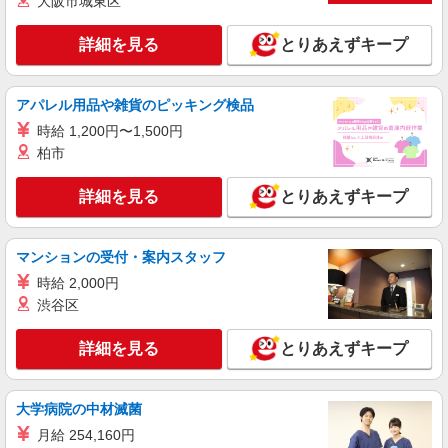
大阪市城東区
パート
詳細を見る
とりあえずキープ
サミットストア 中野島店
スーパー店内総菜スタッフ
時給1225円 ★22時以降は平日時給の3割増！
アパレル用品や雑貨のピッキング検品
（22時以降の勤務がある場合）
時給 1,200円〜1,500円
■サミットストア 中野島店 神奈川県川崎市
柏市
多摩区中野島6-29-8
詳細を見る
とりあえずキープ
詳細を見る
キープ
パート
マンションの受付・案内スタッフ
サミットストア 中野島店
時給 2,000円
スーパー店内品出しスタッフ
渋谷区
時給1225円 ★22時以降は平日時給の3割増！
（22時以降の勤務がある場合）
詳細を見る
とりあえずキープ
■サミットストア 中野島店 神奈川県川崎市
多摩区中野島6-29-8
大学病院の中材滅菌
詳細を見る
キープ
月給 254,160円