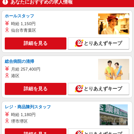
あなたにおすすめの求人情報
時給1,235円以上 22時以降深夜手当あり
ライフ向ヶ丘遊園店 神奈川県川崎市多摩区登
ホールスタッフ
戸2735
時給 1,150円
詳細を見る
仙台市青葉区
キープ
NEW
詳細を見る
とりあえずキープ
パート
ライフ向ヶ丘遊園店（店舗コード855）
精肉
総合病院の清掃
時給1,235円以上
月給 257,400円
ライフ向ヶ丘遊園店 神奈川県川崎市多摩区登
港区
戸2735
詳細を見る
とりあえずキープ
詳細を見る
キープ
NEW
アルバイト
レジ・商品陳列スタッフ
ライフ宿河原店（店舗コード823）
時給 1,180円
青果
堺市堺区
時給1,235円
ライフ宿河原店 神奈川県川崎市多摩区宿河原