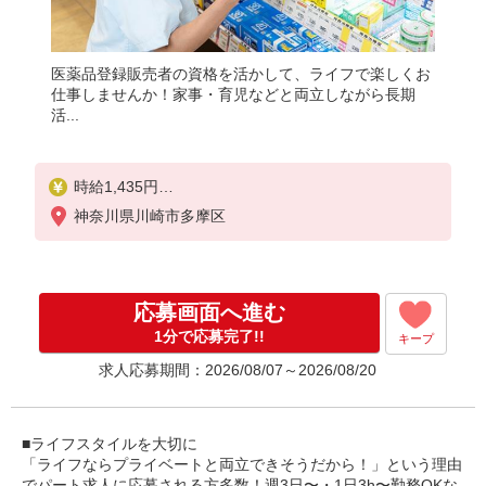
医薬品登録販売者の資格を活かして、ライフで楽しくお
仕事しませんか！家事・育児などと両立しながら長期
活...
時給1,435円
神奈川県川崎市多摩区
日曜祝日 時給1,535円
※17:00〜20:00 ＋100円
20:00〜 ＋200円
応募画面へ進む
1分で応募完了!!
キープ
求人応募期間：2026/08/07～2026/08/20
■ライフスタイルを大切に
「ライフならプライベートと両立できそうだから！」という理由
でパート求人に応募される方多数！週3日〜・1日3h〜勤務OKな