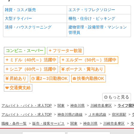
コンビニ・スーパー
雑貨・コスメ販売
エステ・リフレクソロジー
同じ特徴から求人を探す
大型ドライバー
梱包・仕分け・ピッキング
ミドル（40代～）活躍中
ボーナス・賞与あり
清掃・ハウスクリーニング
建物管理・設備管理・マンション
週2～3日勤務OK
扶養内勤務OK
管理員
交通費支給
コンビニ・スーパー
フリーター歓迎
ミドル（40代～）活躍中
エルダー（50代～）活躍中
シニア（60代～）活躍中
ボーナス・賞与あり
昇給あり
週2～3日勤務OK
扶養内勤務OK
交通費支給
もっと見る
アルバイト・バイト・求人TOP
関東
神奈川県
川崎市多摩区
ライフ宿
アルバイト・バイト・求人TOP
神奈川県の路線
ＪＲ南武線
宿河原駅
職種・条件一覧
販売・接客サービス
関東
神奈川県
川崎市多摩区
ラ