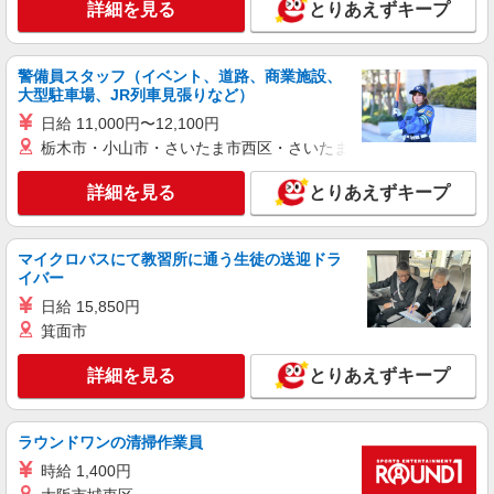
詳細を見る
とりあえずキープ
詳細を見る
キープ
NEW
警備員スタッフ（イベント、道路、商業施設、
パート
大型駐車場、JR列車見張りなど）
ライフ向ヶ丘遊園店（店舗コード855）
日給 11,000円〜12,100円
青果
栃木市・小山市・さいたま市西区・さいたま市岩槻区・久喜市・
時給1,235円以上
ライフ向ヶ丘遊園店 神奈川県川崎市多摩区登
詳細を見る
とりあえずキープ
戸2735
詳細を見る
キープ
マイクロバスにて教習所に通う生徒の送迎ドラ
イバー
NEW
パート
日給 15,850円
ライフ宿河原店（店舗コード823）
箕面市
惣菜
詳細を見る
とりあえずキープ
時給1,235円以上 日曜祝日 時給1,335円
ライフ宿河原店 神奈川県川崎市多摩区宿河原
1-22-37
ラウンドワンの清掃作業員
時給 1,400円
詳細を見る
キープ