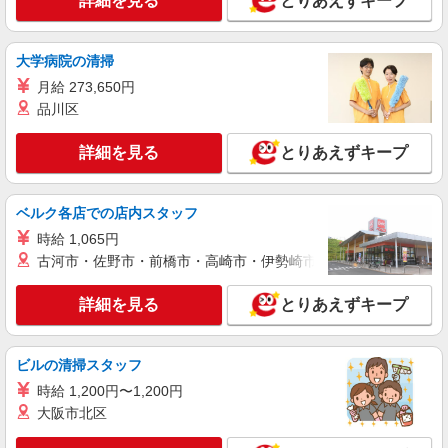
詳細を見る
とりあえずキープ
1-22-37
詳細を見る
キープ
大学病院の清掃
月給 273,650円
NEW
パート
品川区
ライフ向ヶ丘遊園店（店舗コード855）
惣菜
詳細を見る
とりあえずキープ
時給1,235円以上 17時以降+100円 20時以降
+200円
ライフ向ヶ丘遊園店 神奈川県川崎市多摩区登
ベルク各店での店内スタッフ
戸2735
時給 1,065円
古河市・佐野市・前橋市・高崎市・伊勢崎市・太田市・館林市・
詳細を見る
キープ
詳細を見る
とりあえずキープ
NEW
パート
ライフ向ヶ丘遊園店（店舗コード855）
ベーカリー
ビルの清掃スタッフ
時給1,235円以上
時給 1,200円〜1,200円
ライフ向ヶ丘遊園店 神奈川県川崎市多摩区登
大阪市北区
戸2735