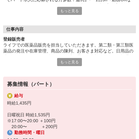
ので、一人ひとりのライフスタイルに合わせた働き方を実現でき
もっと見る
ます。家事や子育てとの両立も安心！メリハリを大事にする風土
が根付いているので、無理なく働けます！
■意欲にしっかり応えます
仕事内容
一人ひとりの意欲を正当に評価する仕組みが整っています。その
登録販売者
一つである昇給制度では、できる仕事が増えていくほど時給もど
ライフでの医薬品販売を担当していただきます。第二類・第三類医
んどんアップ。だから楽しみながら新しい業務にチャレンジでき
薬品の発注や在庫管理、商品の陳列、お客さま対応など。日用品の
るんです。がんばる人を応援するライフだからこそ、今スーパー
陳列もお願いします。働きやすい時間帯で、資格を活かして無理な
マーケット求人をお探しの方にオススメです！
もっと見る
くお仕事していただけます！（登録販売者資格をお持ちで、過去5年
間に実務経験が2年以上おありの方が対象の募集です）
募集情報（パート）
給与
時給1,435円
日曜祝日 時給1,535円
※17:00〜20:00 ＋100円
20:00〜 ＋200円
勤務時間・曜日