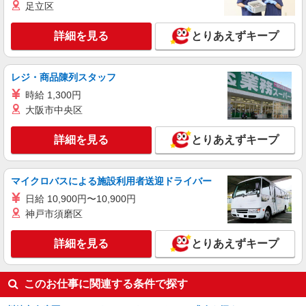
足立区
パート
サミットストア 中野島店
詳細を見る
とりあえずキープ
スーパー店内ベーカリースタッフ
時給1225円 ★22時以降は平日時給の3割増！
（22時以降の勤務がある場合）
レジ・商品陳列スタッフ
■サミットストア 中野島店 神奈川県川崎市
時給 1,300円
多摩区中野島6-29-8 ※研修は下記店舗他で行いま
大阪市中央区
す ■サミットストア 喜多見駅前店 東京都世田谷
区喜多見8-21-3
詳細を見る
キープ
詳細を見る
とりあえずキープ
パート
いなげや 川崎登戸店
マイクロバスによる施設利用者送迎ドライバー
食品スーパースタッフ（青果）
日給 10,900円〜10,900円
時給：1288円（青果） ※曜日・時間帯によっ
神戸市須磨区
て加算 ▼詳細は以下の通り 日・祝日／時給125円
増 17:00〜17:30／時給100円増 ★学生以外の長期
神奈川県川崎市多摩区中野島2325-1
詳細を見る
とりあえずキープ
希望の方はパート対象です。 ★職種を限定しての
募集のため、勤務時間・曜日の項目をご確認くだ
詳細を見る
キープ
さい。
このお仕事に関連する条件で探す