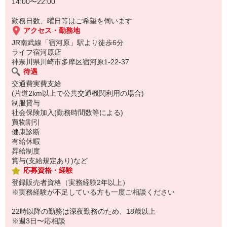
14:00〜22:00
勤務日数、曜日等はご希望を伺います
アクセス・勤務地
JR南武線「宿河原」駅より徒歩6分
ライフ宿河原店
神奈川県川崎市多摩区宿河原1-22-37
待遇
交通費実費支給
(片道2km以上で公共交通機関利用の場合)
制服貸与
社会保険加入(勤務時間数等による)
買物割引
健康診断
有給休暇
昇給制度
賞与(支給規定あり)など
応募資格・経験
登録販売者資格（実務経験2年以上）
※実務経験が不足している方も一度ご相談ください
22時以降の勤務は深夜勤務のため、18歳以上
※週3日〜応相談