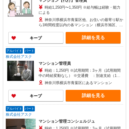
マンション【代行】管理員
時給1,250円〜1,350円 ※給与幅は経験・能力
による
神奈川県横浜市青葉区他、お住いの最寄り駅か
ら1時間程度以内の各マンション（横浜市旭区、横
浜市泉区、横浜市磯子区、横浜市神奈川区、横浜
市金沢区、横浜市港南区、横浜市港北区、横浜市
詳細を見る
キープ
栄区、横浜市瀬谷区、横浜市都筑区、横浜市鶴見
区、横浜市戸塚区、横浜市中区、横浜市西区、横
浜市保土ケ谷区、横浜市南区、横浜市緑区、川崎
アルバイト
パート
市麻生区他、川崎市川崎区、川崎市幸区、川崎市
株式会社アスク
高津区、川崎市多摩区、川崎市中原区、川崎市宮
マンション管理員
前区など）
時給：1,250円 ※試用期間：3ヶ月（試用期間
中の時給変動なし） ※交通費 ：別途支給（1日
往復3,000円を上限とし、実費支給） ※支払方
神奈川県横浜市青葉区にあるマンション
法：月1回（月末締め翌月25日支払）
詳細を見る
キープ
アルバイト
パート
株式会社アスク
マンション管理コンシェルジュ
時給：1,250円 ※試用期間：3ヶ月（試用期間