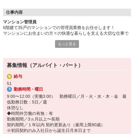
マンションの共用部の清掃や見回り、
簡単な窓口対応や事務作業が中心です。
仕事内容
未経験からスタートした先輩も多数活躍中。
マンション管理員
生活リズムに合わせた働き方が選べます。
6階建て35戸のマンションでの管理員業務をお任せします！
通勤しやすい勤務地をご案内。
マンションにお住まいの方々の快適な暮らしを支える大切な仕事で
す。
「ちょっと働いてみたい」から始められます。
もっと見る
新しい一歩を踏み出してみませんか。
具体的には
・共用部分の清掃（エントランス・エレベーター内・廊下・階段・
ゴミ置場など）
募集情報（アルバイト・パート）
・受付業務（来訪者の応対、お住まいのお客様からのお問い合わ
せ・ご相談など）
給与
・館内や敷地内の点検、巡回
51
・管理組合運営補助（理事会や総会の出席、事前準備など）
勤務時間・曜日
・事務業務
9:00〜12:00（実働3:00） 勤務曜日／月・火・水・木・金 最
低勤務日数：5日／週
休憩なし
◆時間外労働の有無：有
勤務期間／3ヵ月以上〜長期
契約期間／１年以内 契約更新あり（雇用上限80歳）
※初回契約のみ入社日から誕生日月末日まで