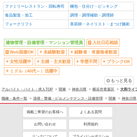
ファミリーレストラン・回転寿司
梱包・仕分け・ピッキング
食品製造・加工
調理・調理補助・調理師
フォークリフト
美容師・ネイリスト・まつげ施術
建物管理・設備管理・マンション管理員
入社日応相談
Web面接OK
未経験歓迎
経験者・有資格者歓迎
女性活躍中
主婦・主夫歓迎
学歴不問
ブランクOK
ミドル（40代～）活躍中
もっと見る
アルバイト・バイト・求人TOP
関東
神奈川県
横浜市青葉区
大和ライフ
職種・条件一覧
清掃・警備・ビルメンテナンス・設備管理
関東
神奈川県
掲載ご希望のお客様へ
よくある質問
お問い合わせ
利用規約
リンクについて
プライバシーポリシー