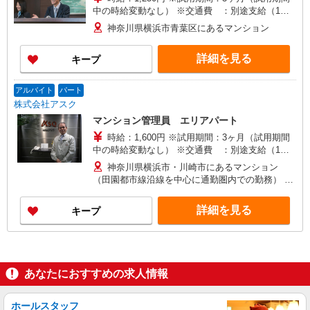
中の時給変動なし） ※交通費 ：別途支給（1日
往復3,000円を上限とし、実費支給） ※支払方
神奈川県横浜市青葉区にあるマンション
法：月1回（月末締め翌月25日支払）
詳細を見る
キープ
アルバイト
パート
株式会社アスク
マンション管理員 エリアパート
時給：1,600円 ※試用期間：3ヶ月（試用期間
中の時給変動なし） ※交通費 ：別途支給（1日
往復3,000円を上限とし、実費支給） ※支払方
神奈川県横浜市・川崎市にあるマンション
法：月1回（月末締め翌月25日支払）
（田園都市線沿線を中心に通勤圏内での勤務） ※
エリア採用のため複数マンションでの勤務 ※状況
により勤務先の変更もあり
詳細を見る
キープ
あなたにおすすめの求人情報
ホールスタッフ