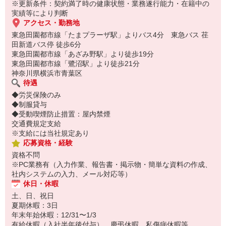
※更新条件：契約満了時の健康状態・業務遂行能力・在籍中の
実績等により判断
アクセス・勤務地
東急田園都市線「たまプラーザ駅」よりバス4分 東急バス 荏
田新道バス停 徒歩6分
東急田園都市線「あざみ野駅」より徒歩19分
東急田園都市線「鷺沼駅」より徒歩21分
神奈川県横浜市青葉区
待遇
◆労災保険のみ
◆制服貸与
◆受動喫煙防止措置：屋内禁煙
交通費規定支給
※支給には当社規定あり
応募資格・経験
資格不問
※PC業務有（入力作業、報告書・掲示物・簡単な資料の作成、
社内システムの入力、メール対応等）
休日・休暇
土、日、祝日
夏期休暇：3日
年末年始休暇：12/31〜1/3
有給休暇（入社半年後付与）、慶弔休暇、私傷病休暇等