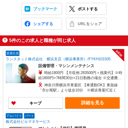
ブックマーク
ポストする
シェアする
URLをシェア
5
件のこの求人と職種が同じ求人
NEW
派遣社員
ランスタッド株式会社 横浜支店（横浜事業所）/FYKH101505
設備管理・マシンメンテナンス
時給1800円 【月収例:283500円＋残業代】※時
給1800円×7時間30分×21日勤務の場合 ※交通費実
費支給／当社規定あり。
神奈川県横浜市青葉区 【車通勤OK】東急線
「市が尾駅」より徒歩10分 ※横浜青葉IC近く
詳細を見る
キープ
アルバイト
パート
株式会社ビルマネサービス