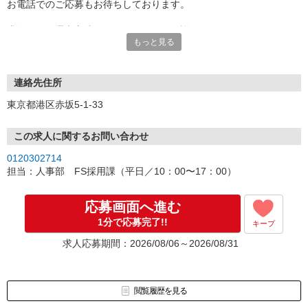
お電話でのご応募もお待ちしております。
求人により選考方法が異なりますので、詳細につきましては、
もっと見る
ご応募後にお電話かメールにて丁寧にご案内します。
2〜3営業日以内にご連絡差し上げますので、今しばらくお待ちくだ
さい！
※お電話の場合は050-1748-5339よりお掛けいたします。
連絡先住所
東京都港区赤坂5-1-33
＼応募から内定まで平均2週間！／
※今年度実績
この求人に関するお問い合わせ
0120302714
担当：人事部 FS採用課（平日／10：00〜17：00）
応募画面へ進む
1分で応募完了!!
キープ
求人応募期間：2026/08/06～2026/08/31
閲覧履歴を見る