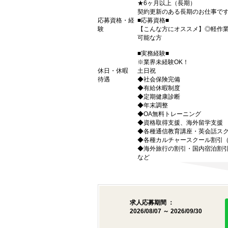
★6ヶ月以上（長期）
契約更新のある長期のお仕事で
応募資格・経
■応募資格■
験
【こんな方にオススメ】◎軽作
可能な方
■実務経験■
※業界未経験OK！
休日・休暇
土日祝
待遇
◆社会保険完備
◆有給休暇制度
◆定期健康診断
◆年末調整
◆OA無料トレーニング
◆資格取得支援、海外留学支援
◆各種通信教育講座・英会話ス
◆各種カルチャースクール割引
◆海外旅行の割引・国内宿泊割
など
求人応募期間 ：
2026/08/07 ～ 2026/09/30