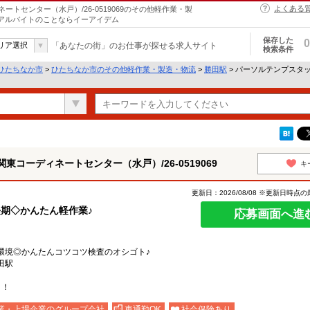
よくある
トセンター（水戸）/26-0519069のその他軽作業・製
・アルバイトのことならイーアイデム
保存した
0
リア選択
「あなたの街」のお仕事が探せる求人サイト
検索条件
ひたちなか市
>
ひたちなか市のその他軽作業・製造・物流
>
勝田駅
> パーソルテンプスタ
コーディネートセンター（水戸）/26-0519069
キ
更新日：2026/08/08 ※更新日時点
長期◇かんたん軽作業♪
応募画面へ進
環境◎かんたんコツコツ検査のオシゴト♪
勝田駅
り！
業・上場企業のグループ会社
車通勤OK
社会保険あり