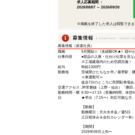
求人応募期間 ：
2026/08/07 ～ 2026/09/30
※掲載を終了した求人は閲覧できま
募集情報（派遣社員）
職種
9月開始☆《未経験OK★》穏や
仕事内容
●部品の入庫・仕分け伝票を見な
※工場建屋内のため空調完備！
給与
時給1300円
勤務地
茨城県ひたちなか市／最寄駅：
≪車通勤可≫
徒歩7分のところに民間駐車場あ
交通アクセス
JR常磐線（上野－仙台）「勝田
勤務時間・曜
8:30〜17:15（実働8時間、休憩
日
★早出（7:15〜）対応可能な方
【勤務】
勤務曜日：月火水木金／週5日
土日祝休み＆会社カレンダー有♪
【期間】
2026年09月上旬〜