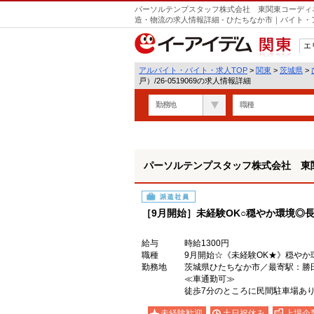
パーソルテンプスタッフ株式会社 東関東コーディネー
造・物流の求人情報詳細 - ひたちなか市｜バイト
エ
関東
アルバイト・バイト・求人TOP
>
関東
>
茨城県
>
戸）/26-0519069の求人情報詳細
勤務地
職種
パーソルテンプスタッフ株式会社 東関東
派遣社員
［9月開始］未経験OK○穏やか環境◎
給与
時給1300円
職種
9月開始☆《未経験OK★》穏やか
勤務地
茨城県ひたちなか市／最寄駅：
≪車通勤可≫
徒歩7分のところに民間駐車場あ
未経験歓迎
土日祝休み
上場企