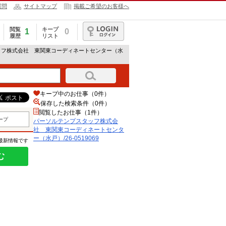
質問
サイトマップ
掲載ご希望のお客様へ
閲覧
キープ
1
0
履歴
リスト
ログイン
ッフ株式会社 東関東コーディネートセンター（水
キープ中のお仕事（0件）
保存した検索条件（
0
件）
閲覧したお仕事（1件）
ープ
パーソルテンプスタッフ株式会
社 東関東コーディネートセンタ
ー（水戸）/26-0519069
の最新情報です
む