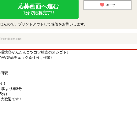
応募画面へ進む
キープ
1分で応募完了!!
せんので、プリントアウトして保管をお願いします。
か環境◎かんたんコツコツ検査のオシゴト♪
がら製品チェック＆仕分け作業♪
勝田駅
り！
」駅より車8分
45分）
、大歓迎です！