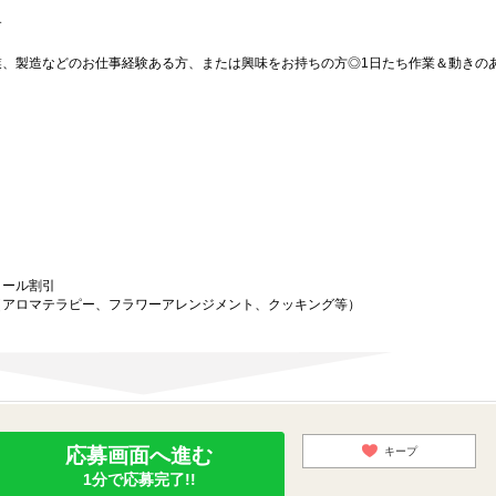
す
業、製造などのお仕事経験ある方、または興味をお持ちの方◎1日たち作業＆動きの
クール割引
（アロマテラピー、フラワーアレンジメント、クッキング等）
引
応募画面へ進む
キープ
1分で応募完了!!