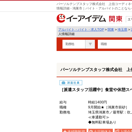
パーソルテンプスタッフ株式会社 上信コーディネート
情報詳細 - 鴻巣市｜バイト・アルバイトのことな
エ
関東
アルバイト・バイト・求人TOP
>
関東
>
埼玉県
>
人情報詳細
勤務地
職種
パーソルテンプスタッフ株式会社 上信コ
派遣社員
［派遣スタッフ活躍中］食堂や休憩ス
給与
時給1400円
職種
9月開始★［鴻巣市前砂］
勤務地
埼玉県鴻巣市／最寄駅：
≪車通勤可≫
◆無料駐車場あり
未経験歓迎
土日祝休み
上場企