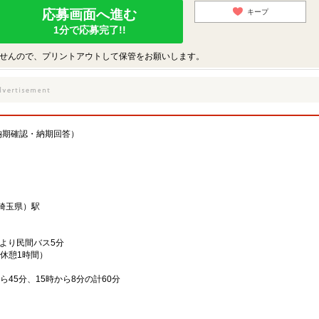
応募画面へ進む
キープ
1分で応募完了!!
せんので、プリントアウトして保管をお願いします。
納期確認・納期回答）
（埼玉県）駅
より民間バス5分
分、休憩1時間）
から45分、15時から8分の計60分