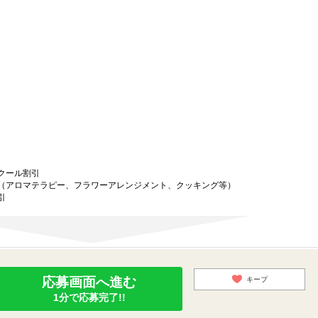
クール割引
（アロマテラピー、フラワーアレンジメント、クッキング等）
引
応募画面へ進む
キープ
1分で応募完了!!