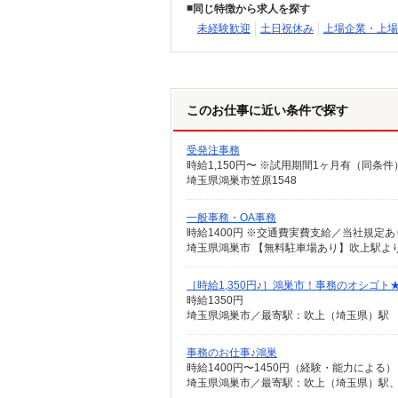
同じ特徴から求人を探す
未経験歓迎
土日祝休み
上場企業・上場
このお仕事に近い条件で探す
受発注事務
時給1,150円〜 ※試用期間1ヶ月有（同条件
埼玉県鴻巣市笠原1548
一般事務・OA事務
時給1400円 ※交通費実費支給／当社規定あ
埼玉県鴻巣市 【無料駐車場あり】吹上駅よ
［時給1,350円♪］鴻巣市！事務のオシゴト
時給1350円
埼玉県鴻巣市／最寄駅：吹上（埼玉県）駅
事務のお仕事♪鴻巣
時給1400円〜1450円（経験・能力による）
埼玉県鴻巣市／最寄駅：吹上（埼玉県）駅