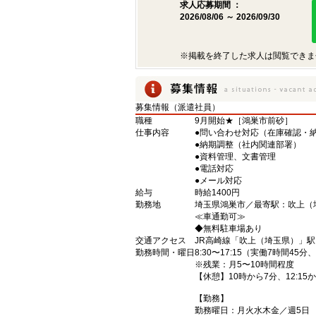
求人応募期間 ：
2026/08/06 ～ 2026/09/30
※掲載を終了した求人は閲覧できま
募集情報（派遣社員）
職種
9月開始★［鴻巣市前砂］
仕事内容
●問い合わせ対応（在庫確認・
●納期調整（社内関連部署）
●資料管理、文書管理
●電話対応
●メール対応
給与
時給1400円
勤務地
埼玉県鴻巣市／最寄駅：吹上
≪車通勤可≫
◆無料駐車場あり
交通アクセス
JR高崎線「吹上（埼玉県）」駅
勤務時間・曜日
8:30〜17:15（実働7時間45
※残業：月5〜10時間程度
【休憩】10時から7分、12:15
【勤務】
勤務曜日：月火水木金／週5日