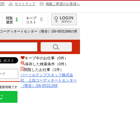
質問
サイトマップ
掲載ご希望のお客様へ
閲覧
キープ
1
0
履歴
リスト
ログイン
ディネートセンター（熊谷）/26-0531268の求
キープ中のお仕事（0件）
保存した検索条件（
0
件）
閲覧したお仕事（1件）
ープ
パーソルテンプスタッフ株式会
社 上信コーディネートセンター
（熊谷）/26-0531268
の最新情報です
む