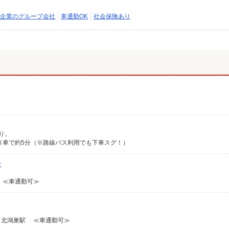
企業のグループ会社
車通勤OK
社会保険あり
）
り。
り車で約5分（※路線バス利用でも下車スグ！）
★
 ≪車通勤可≫
、北鴻巣駅 ≪車通勤可≫