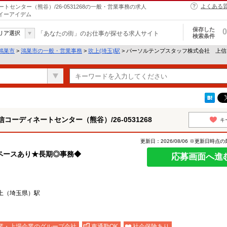
よくある
センター（熊谷）/26-0531268の一般・営業事務の求人
らイーアイデム
保存した
0
リア選択
「あなたの街」のお仕事が探せる求人サイト
検索条件
鴻巣市
>
鴻巣市の一般・営業事務
>
吹上(埼玉)駅
> パーソルテンプスタッフ株式会社 上信コー
ーディネートセンター（熊谷）/26-0531268
キ
更新日：2026/08/06 ※更新日時点
ペースあり★長期◎事務◆
応募画面へ進
吹上（埼玉県）駅
業・上場企業のグループ会社
車通勤OK
社会保険あり