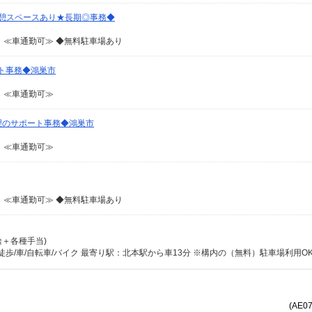
憩スペースあり★長期◎事務◆
≪車通勤可≫ ◆無料駐車場あり
ト事務◆鴻巣市
 ≪車通勤可≫
理のサポート事務◆鴻巣市
 ≪車通勤可≫
≪車通勤可≫ ◆無料駐車場あり
月給＋各種手当)
歩/車/自転車/バイク 最寄り駅：北本駅から車13分 ※構内の（無料）駐車場利用O
(AE0