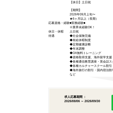
【休日】土日祝
【期間】
2026年09月上旬〜
★6ヶ月以上（長期）
応募資格・経験
■実務経験■
※業界未経験OK！
休日・休暇
土日祝
待遇
◆社会保険完備
◆有給休暇制度
◆定期健康診断
◆年末調整
◆OA無料トレーニング
◆資格取得支援、海外留学支援
◆各種通信教育講座・英会話ス
◆各種カルチャースクール割引
◆海外旅行の割引・国内宿泊割
など
求人応募期間 ：
2026/08/06 ～ 2026/09/30