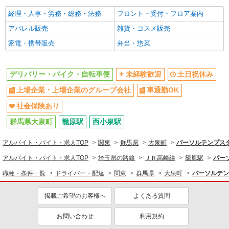
上場企業・上場企業のグループ会
車通勤OK
経理・人事・労務・総務・法務
フロント・受付・フロア案内
社
アパレル販売
雑貨・コスメ販売
社会保険あり
家電・携帯販売
弁当・惣菜
デリバリー・バイク・自転車便
未経験歓迎
土日祝休み
上場企業・上場企業のグループ会社
車通勤OK
社会保険あり
群馬県大泉町
籠原駅
西小泉駅
アルバイト・バイト・求人TOP
関東
群馬県
大泉町
パーソルテンプスタ
アルバイト・バイト・求人TOP
埼玉県の路線
ＪＲ高崎線
籠原駅
パー
職種・条件一覧
ドライバー・配達
関東
群馬県
大泉町
パーソルテン
掲載ご希望のお客様へ
よくある質問
お問い合わせ
利用規約