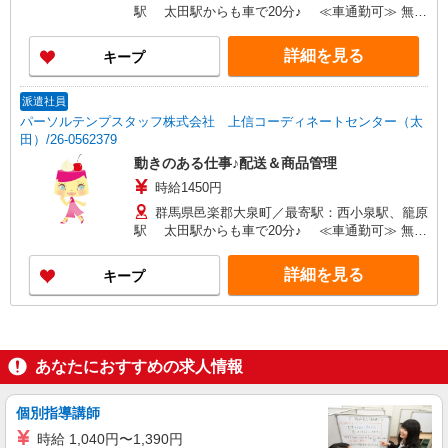
駅 太田駅からも車で20分♪ ≪車通勤可≫ 無料
駐車場あり
詳細を見る
キープ
派遣社員
パーソルテンプスタッフ株式会社 上信コーディネートセンター（太
田）/26-0562379
動きのある仕事♪配送＆商品管理
時給1450円
群馬県邑楽郡大泉町／最寄駅：西小泉駅、籠原
駅 太田駅からも車で20分♪ ≪車通勤可≫ 無料
駐車場あり
詳細を見る
キープ
あなたにおすすめの求人情報
個別指導講師
時給 1,040円〜1,390円