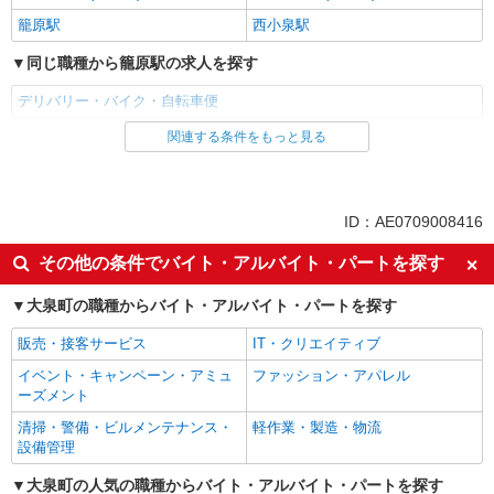
籠原駅
西小泉駅
同じ職種から籠原駅の求人を探す
デリバリー・バイク・自転車便
関連する条件をもっと見る
同じ雇用形態から籠原駅の求人を探す
派遣社員
同じ特徴から籠原駅の求人を探す
ID：AE0709008416
未経験歓迎
土日祝休み
その他の条件でバイト・アルバイト・パートを探す
上場企業・上場企業のグループ会
車通勤OK
社
大泉町の職種からバイト・アルバイト・パートを探す
社会保険あり
販売・接客サービス
IT・クリエイティブ
同じ職種から求人を探す
イベント・キャンペーン・アミュ
ファッション・アパレル
ーズメント
ドライバー・配達
清掃・警備・ビルメンテナンス・
軽作業・製造・物流
設備管理
同じ特徴から求人を探す
大泉町の人気の職種からバイト・アルバイト・パートを探す
未経験歓迎
土日祝休み