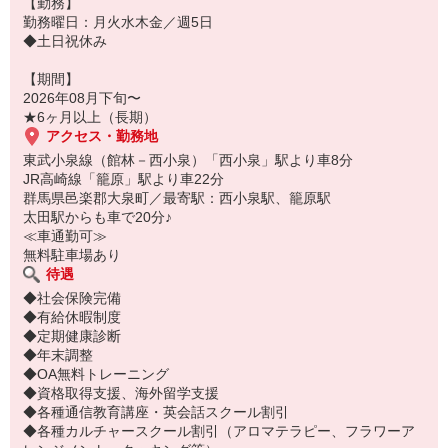
【勤務】
勤務曜日：月火水木金／週5日
◆土日祝休み
【期間】
2026年08月下旬〜
★6ヶ月以上（長期）
アクセス・勤務地
東武小泉線（館林－西小泉）「西小泉」駅より車8分
JR高崎線「籠原」駅より車22分
群馬県邑楽郡大泉町／最寄駅：西小泉駅、籠原駅
太田駅からも車で20分♪
≪車通勤可≫
無料駐車場あり
待遇
◆社会保険完備
◆有給休暇制度
◆定期健康診断
◆年末調整
◆OA無料トレーニング
◆資格取得支援、海外留学支援
◆各種通信教育講座・英会話スクール割引
◆各種カルチャースクール割引（アロマテラピー、フラワーア