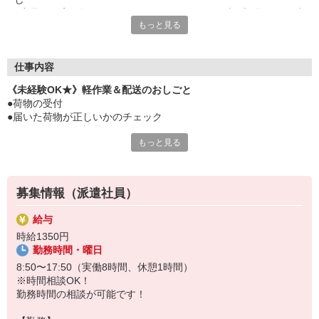
■商品を丁寧に扱う＆お届けしてもらえればOK時間調整OK→9時
もっと見る
開始、17時までなど相談に応じます？？
仕事内容
《未経験OK★》軽作業＆配送のおしごと
●荷物の受付
●届いた荷物が正しいかのチェック
●ハンディーにて検品
もっと見る
●伝票貼り付け
●商品の準備、整理
募集情報（派遣社員）
給与
時給1350円
勤務時間・曜日
8:50〜17:50（実働8時間、休憩1時間）
※時間相談OK！
勤務時間の相談が可能です！