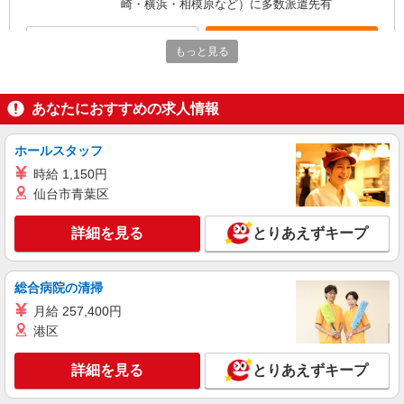
崎・横浜・相模原など）に多数派遣先有
詳細を見る
キープ
もっと見る
派遣社員
LAPI-Staff株式会社 本社/軽作業窓口
あなたにおすすめの求人情報
一般事務
時給1,900円 研修期間2ヵ月／時給1,700円
ホールスタッフ
東京都港区 ★上記以外にも神奈川県内（川
時給 1,150円
崎・横浜・相模原など）に多数派遣先有
仙台市青葉区
詳細を見る
キープ
詳細を見る
とりあえずキープ
派遣社員
LAPI-Staff株式会社 本社/軽作業窓口
総合病院の清掃
一般事務
月給 257,400円
時給1,900円 研修期間2ヵ月／時給1,700円
港区
東京都港区 ★上記以外にも神奈川県内（川
崎・横浜・相模原など）に多数派遣先有
詳細を見る
とりあえずキープ