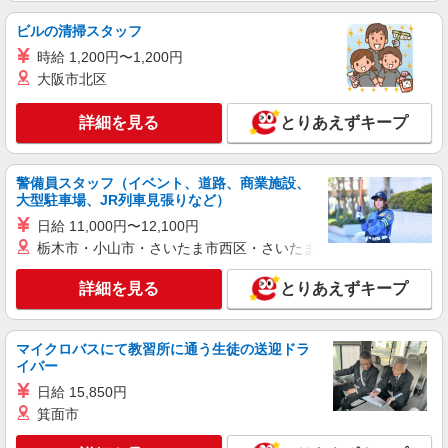
アルバイト
パート
職業紹介
ビルの清掃スタッフ
株式会社フルキャスト東京支社/EA0401G-10M
時給 1,200円〜1,200円
カンタン軽作業スタッフ（仕分け・シール貼り
大阪市北区
など）
時給1600円〜1800円（22:00〜翌5:00の深夜手
詳細を見る
とりあえずキープ
当で時給UP） ※給与幅は経験・能力による
東京都港区
警備員スタッフ（イベント、道路、商業施設、
詳細を見る
キープ
大型駐車場、JR列車見張りなど）
日給 11,000円〜12,100円
アルバイト
パート
職業紹介
栃木市・小山市・さいたま市西区・さいたま市岩槻区・久喜市・
株式会社フルキャスト東京支社/EA0401G-10I
＼大人気♪／オフィスワーク！！その他イメベ
詳細を見る
とりあえずキープ
ントスタッフ、仕分け等もあります！
時給1600円〜1800円（22:00〜翌5:00の深夜手
当で時給UP） ※給与幅は経験・能力による
マイクロバスにて教習所に通う生徒の送迎ドラ
イバー
東京都港区
日給 15,850円
箕面市
詳細を見る
キープ