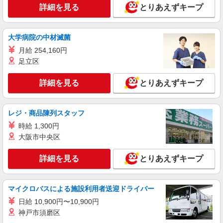
東京美装興業株式会社 東京第一支店
詳細を見る
とりあえずキープ
事務スタッフ
月給24万円〜30万円 ※経験・能力による 年収
例※32歳、事務歴2年 （1年目）年収3,030,000円
大学病院の中材滅菌
※月給250,000円 （2年目）年収3,440,000円※月
東京都港区六本木３丁目（請負先）
月給 254,160円
給260,000円、賞与年2回含む （3年目）年収
足立区
3,540,000円※月給260,000円、賞与年2回含む
詳細を見る
キープ
詳細を見る
とりあえずキープ
NEW
派遣社員
株式会社パソナ・東京キャリアセンター/KT600113318603
レジ・商品陳列スタッフ
一般事務/人事労務
時給 1,300円
月給262300円 ★交通費規定に基づき交通費支
給
大阪市中央区
東京都港区（東京メトロ千代田線赤坂駅）
詳細を見る
とりあえずキープ
詳細を見る
キープ
マイクロバスによる施設利用者送迎ドライバー
NEW
派遣社員
日給 10,900円〜10,900円
株式会社パソナ・東京キャリアセンター/KT6001177972
神戸市須磨区
一般事務