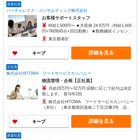
派遣社員
バーチャレクス・コンサルティング株式会社
お客様サポートスタッフ
時給1,600円〜 ★月収例 24.8万円（時給1,600
円×7時間45分×20日勤務） ★勤務継続インセンテ
ィブ7万円支給♪（当社規定あり） 入社月含む6か
東京都港区
月継続勤務するとインセンティブが支給されま
す！ ■昇給あり ■交通費支給（上限3万円/月）
詳細を見る
キープ
正社員
株式会社HITOWA フードサービスカンパニー
物流管理・企画【正社員】
月給28万円〜32万円 経験に応じて給与は決定
致します。 賞与年2回
株式会社HITOWA フードサービスカンパニー
（本社） （東京都港区港南二丁目15番3号 品川
インターシティC棟）
詳細を見る
キープ
派遣社員