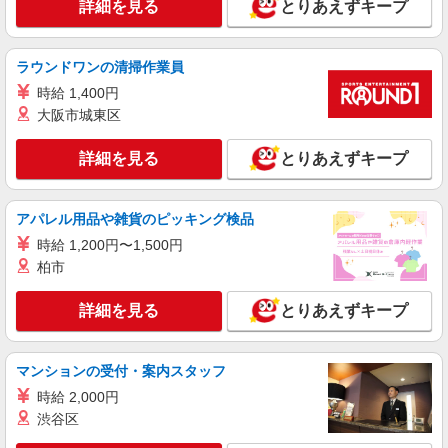
詳細を見る
とりあえずキープ
アルバイト
パート
職業紹介
株式会社フルキャスト東京支社/EA0401G-10A
仕分け シール貼り 倉庫内軽作業 オフィスワー
ラウンドワンの清掃作業員
ク イベントスタッフ等
時給 1,400円
時給1600円〜1800円（22:00〜翌5:00の深夜手
大阪市城東区
当で時給UP） ※給与幅は経験・能力による
東京都港区
詳細を見る
とりあえずキープ
詳細を見る
キープ
アパレル用品や雑貨のピッキング検品
正社員
時給 1,200円〜1,500円
東京美装興業株式会社 東京第一支店
柏市
事務スタッフ
月給24万円〜30万円 ※経験・能力による 年収
詳細を見る
とりあえずキープ
例※32歳、事務歴2年 （1年目）年収3,030,000円
※月給250,000円 （2年目）年収3,440,000円※月
東京都港区南青山3丁目（請負先）
給260,000円、賞与年2回含む （3年目）年収
マンションの受付・案内スタッフ
3,540,000円※月給260,000円、賞与年2回含む
詳細を見る
キープ
時給 2,000円
渋谷区
正社員