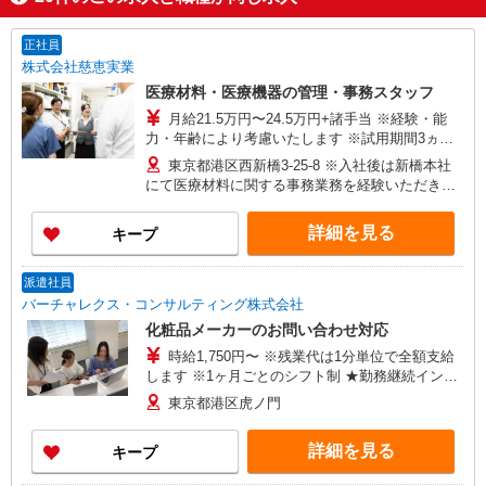
正社員
株式会社慈恵実業
医療材料・医療機器の管理・事務スタッフ
月給21.5万円〜24.5万円+諸手当 ※経験・能
力・年齢により考慮いたします ※試用期間3ヵ月
あり（期間中は月給20.5万円以上） ※賞与年2回
東京都港区西新橋3-25-8 ※入社後は新橋本社
（昨年度実績 平均5ヶ月分） ■年収例■ 想定年収
にて医療材料に関する事務業務を経験いただきま
375万円〜530万円※経験等考慮 ・20代：年収375
す。 その後、大学病院グループのいずれかの病院
万円 ・30代：年収430万円 ・40代：年収460万円
へ配属となります。 ※配属時期は入社後約6カ
詳細を見る
キープ
・50代：年収530万円
月〜2年程度を予定 ・東京慈恵会医科大学附属病
院（東京都港区西新橋3丁目19-18） ・東京慈恵会
医科大学葛飾医療センター（東京都葛飾区青戸6丁
派遣社員
目41-2） ・東京慈恵会医科大学西部医療センター
バーチャレクス・コンサルティング株式会社
（東京都狛江市和泉本町4丁目11-1） ・東京慈恵
化粧品メーカーのお問い合わせ対応
会医科大学附属柏病院（千葉県柏市柏下163番地
時給1,750円〜 ※残業代は1分単位で全額支給
1）
します ※1ヶ月ごとのシフト制 ★勤務継続インセ
ンティブ7万円支給♪（当社規定あり） ※入社月含
東京都港区虎ノ門
む6か月継続勤務するとインセンティブが支給され
ます！ ＜収入例＞ 1750円×7h×週5(20日)＝
詳細を見る
キープ
245,000円