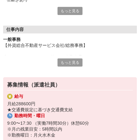
もっと見る
「自分らしく働きたい」
そんなあなたのチャレンジを、
私たち『パソナ』が応援します！
仕事内容
一人ひとりの可能性を伸ばすための就業先、
一般事務
あなたの個性が活かせるお仕事探しを、
【外資総合不動産サービス会社/総務事務】
経験豊富なキャリアコンサルタントがサポート！
理想のキャリアアップやキャリアチェンジを
◆オフィス・パントリー巡回・備品管理
一緒に実現していきましょう。
もっと見る
◆消耗品・貸与物品の管理・補充・発注
◆AV機器の動作確認・対応
就業後には、充実した福利厚生もご用意！
◆会議室の整理整頓・セキュリティカード作成
働きやすい環境を「パソナ」で手に入れませんか。
◆電話・郵便物・名刺・名札の発注・受取発送
募集情報（派遣社員）
◆各種リスト作成・受付サポート など
給与
＜営業担当のおすすめポイント＞
月給288600円
＊駅近のオフィス♪残業少な目♪
★交通費規定に基づき交通費支給
＊総務未経験から始められるお仕事♪
勤務時間・曜日
＊整理整頓・物品管理好きな方におすすめ♪
＊6月開始のお仕事になります♪
9:00〜17:30 （実働7時間30分）休憩60分
※月の残業目安：5時間以内
（お仕事番号：600117281201）
※勤務曜日：月火水木金