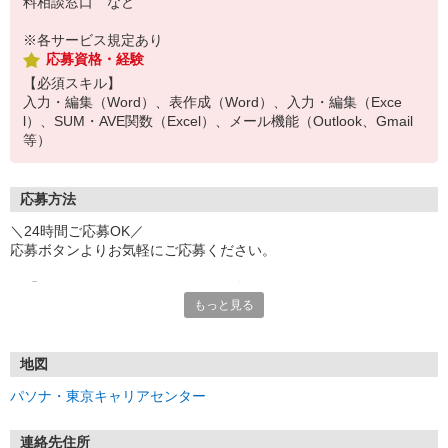
料相談窓口 など
※各サービス規定あり
応募資格・経験
【必須スキル】
入力・編集（Word）、表作成（Word）、入力・編集（Exce
l）、SUM・AVE関数（Excel）、メール機能（Outlook、Gmail
等）
応募方法
＼24時間ご応募OK／
応募ボタンよりお気軽にご応募ください。
※「@pasona.co.jp」のドメイン解除をお願いいたします。
もっと見る
※メールが届かない場合、迷惑メールフォルダもご確認ください。
【お仕事開始までの流れ】
▼イーアイデムから応募
地図
▼ご案内可能な方に弊社からマイページ作成（プロフィール入力）
パソナ・東京キャリアセンター
のご連絡
▼面談 ※WEB、来社を選択可能です
▼お仕事紹介
連絡先住所