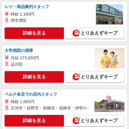
詳細を見る
キープ
レジ・商品陳列スタッフ
時給 1,180円
正社員
平野クレーン工業株式会社
堺市堺区
【一般事務職】
詳細を見る
とりあえずキープ
＜月給＞ 250,000円 ＜賞与＞ 年2回 ＜給与改
定＞ 年1回 ＜試用期間＞ 6ヶ月 ※本採用時と条件
の変更はなし
東京都港区新橋二丁目4番7号 VORT新橋二丁
大学病院の清掃
目10階
月給 273,650円
詳細を見る
品川区
キープ
詳細を見る
とりあえずキープ
アルバイト
パート
職業紹介
株式会社フルキャスト東京支社/EA0401G-10U
カンタン事務・データ入力スタッフ
ベルク各店での店内スタッフ
時給1600円〜1800円（22:00〜翌5:00の深夜手
時給 1,065円
当で時給UP） ※給与幅は経験・能力による
古河市・佐野市・前橋市・高崎市・伊勢崎市・太田市・館林市・
東京都港区
詳細を見る
とりあえずキープ
詳細を見る
キープ