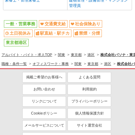
栄養士・管理栄養士
建物管理・設備管理・マンション
管理員
一般・営業事務
交通費支給
社会保険あり
土日祝休み
駅直結・駅チカ
禁煙・分煙
東京都港区
アルバイト・バイト・求人TOP
関東
東京都
港区
株式会社パソナ・東京キ
職種・条件一覧
オフィスワーク・事務
関東
東京都
港区
株式会社パ
掲載ご希望のお客様へ
よくある質問
お問い合わせ
利用規約
リンクについて
プライバシーポリシー
Cookieポリシー
個人情報保護方針
メールサービスについて
サイト運営会社