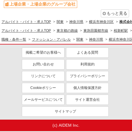
上場企業・上場企業のグループ会社
もっと見る
アルバイト・バイト・求人TOP
関東
神奈川県
横浜市神奈川区
株式会社
アルバイト・バイト・求人TOP
東京都の路線
東急田園都市線
桜新町駅
職種・条件一覧
ファッション・アパレル
関東
神奈川県
横浜市神奈川
掲載ご希望のお客様へ
よくある質問
お問い合わせ
利用規約
リンクについて
プライバシーポリシー
Cookieポリシー
個人情報保護方針
メールサービスについて
サイト運営会社
サイトマップ
(c) AIDEM Inc.