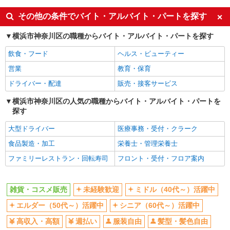
同じ特徴から桜新町駅の求人を探す
その他の条件でバイト・アルバイト・パートを探す
未経験歓迎
ミドル（40代～）活躍中
横浜市神奈川区の職種からバイト・アルバイト・パートを探す
エルダー（50代～）活躍中
シニア（60代～）活躍中
飲食・フード
ヘルス・ビューティー
高収入・高額
週払い
営業
教育・保育
服装自由
髪型・髪色自由
ドライバー・配達
販売・接客サービス
上場企業・上場企業のグループ会
交通費支給
社
横浜市神奈川区の人気の職種からバイト・アルバイト・パートを
探す
同じ職種から求人を探す
大型ドライバー
医療事務・受付・クラーク
ファッション・アパレル
食品製造・加工
栄養士・管理栄養士
雑貨・コスメ販売
ファミリーレストラン・回転寿司
フロント・受付・フロア案内
同じ特徴から求人を探す
未経験歓迎
ミドル（40代～）活躍中
雑貨・コスメ販売
未経験歓迎
ミドル（40代～）活躍中
服装自由
上場企業・上場企業のグループ会
エルダー（50代～）活躍中
シニア（60代～）活躍中
社
高収入・高額
週払い
服装自由
髪型・髪色自由
交通費支給