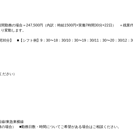
日間勤務の場合＝247,500円（内訳：時給1500円×実働7時間30分×22日） ＋残業代
より変動します。
分】 ■【シフト例】9：30〜18：30/10：30〜19：30/11：30〜20：30/12：3
ください）
谷線/東急東横線
勤務の場合） ■勤務日数・時間についてご希望がある場合はご相談ください。