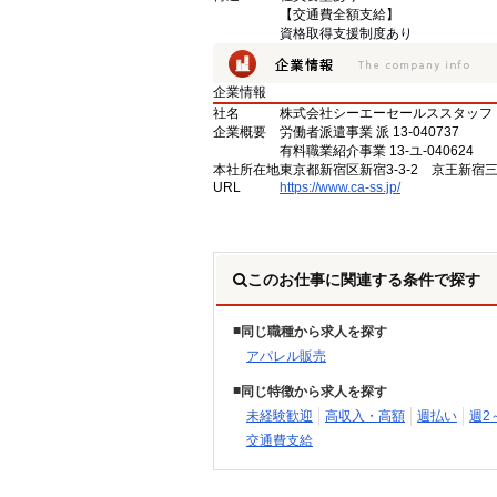
【交通費全額支給】
資格取得支援制度あり
企業情報
社名
株式会社シーエーセールススタッフ
企業概要
労働者派遣事業 派 13-040737
有料職業紹介事業 13-ユ-040624
本社所在地
東京都新宿区新宿3-3-2 京王新宿
URL
https://www.ca-ss.jp/
このお仕事に関連する条件で探す
同じ職種から求人を探す
アパレル販売
同じ特徴から求人を探す
未経験歓迎
高収入・高額
週払い
週2
交通費支給