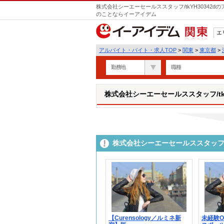
株式会社シーエーセールススタッフ/tkYH30342
のことならイーアイデム
エ
関東
アルバイト・バイト・求人TOP
>
関東
>
東京都
>
勤務地
職種
株式会社シーエーセールススタッフ/tkY
株式会社シーエーセールススタッフ/t
【Curensology／ルミネ新
未経験O