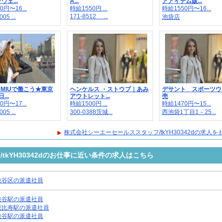
ェ...
A...
アアイテム販...
0円〜16...
時給1550円 ...
時給1550円〜16...
171-8512 ...
05 ...
池袋店
UMIUで働こう★東京
ヘンケルス ・ストウブ｜あみ
デサント スポーツウ
...
アウトレット...
売
0円〜17...
時給1500円 ...
時給1470円〜15...
05 ...
300-0388茨城...
西池袋1丁目1－25...
株式会社シーエーセールススタッフ/tkYH30342dの求人
tkYH30342dのお仕事に近い条件の求人はこちら
渋谷区の派遣社員
渋谷駅の派遣社員
恵比寿駅の派遣社員
渋谷駅の派遣社員