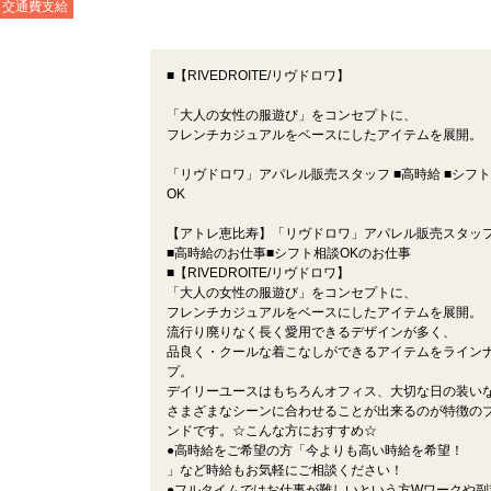
交通費支給
■【RIVEDROITE/リヴドロワ】
「大人の女性の服遊び」をコンセプトに、
フレンチカジュアルをベースにしたアイテムを展開。
「リヴドロワ」アパレル販売スタッフ ■高時給 ■シフ
OK
【アトレ恵比寿】「リヴドロワ」アパレル販売スタッ
■高時給のお仕事■シフト相談OKのお仕事
■【RIVEDROITE/リヴドロワ】
「大人の女性の服遊び」をコンセプトに、
フレンチカジュアルをベースにしたアイテムを展開。
流行り廃りなく長く愛用できるデザインが多く、
品良く・クールな着こなしができるアイテムをライン
プ。
デイリーユースはもちろんオフィス、大切な日の装い
さまざまなシーンに合わせることが出来るのが特徴の
ンドです。☆こんな方におすすめ☆
●高時給をご希望の方「今よりも高い時給を希望！
」など時給もお気軽にご相談ください！
●フルタイムではお仕事が難しいという方Wワークや副