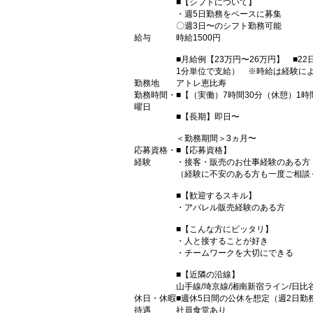
■【シフトについて】
・週5日勤務をベースに募集
〇週3日〜のシフト勤務可能
給与
時給1500円
■月給例【23万円〜26万円】 ■22
1分単位で支給） ※時給は経験に
勤務地
アトレ恵比寿
勤務時間・
■【（実働）7時間30分（休憩）1時間30
曜日
■【長期】即日〜
＜勤務期間＞3ヵ月〜
応募資格・
■【応募資格】
経験
・接客・販売のお仕事経験のある方
（経験に不安のある方も一度ご相談
■【歓迎するスキル】
・アパレル販売経験のある方
■【こんな方にピッタリ】
・人と接することが好き
・チームワークを大切にできる
■【近隣の沿線】
山手線/埼京線/湘南新宿ライン/日比
休日・休暇
■週休5日間の公休を想定（週2日
待遇
社員食堂あり