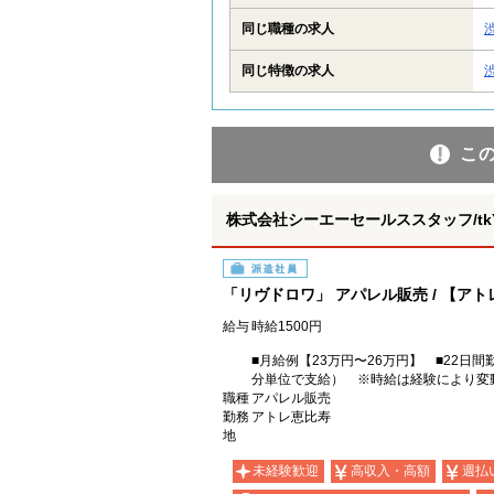
同じ職種の求人
同じ特徴の求人
こ
株式会社シーエーセールススタッフ/tkYH
派遣社員
「リヴドロワ」 アパレル販売 / 【ア
給与
時給1500円
■月給例【23万円〜26万円】 ■22日間勤
分単位で支給） ※時給は経験により変
職種
アパレル販売
勤務
アトレ恵比寿
地
未経験歓迎
高収入・高額
週払