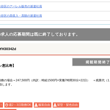
渋谷区のアパレル販売の派遣社員
渋谷区の高収入・高額の派遣社員
の求人の応募期間は既に終了しております。
30342d
トレ恵比寿】
務の場合＝247,500円（内訳：時給1500円×実働7時間30分×22日） ＋残業代（1.
動します。
い
週2～3日勤務OK
服装自由
髪型・髪色自由