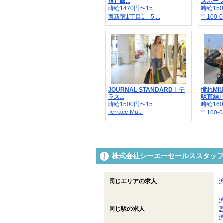
宿】販...
スポーツウ
時給1470円〜15...
時給150
西新宿1丁目1－5 ...
〒100-00
JOURNAL STANDARD｜テ
憧れMI
ラス...
駅直結♪日
時給1500円〜15...
時給160
Terrace Ma...
〒100-00
株式会社シーエーセールススタッフ/
同じエリアの求人
同じ駅の求人