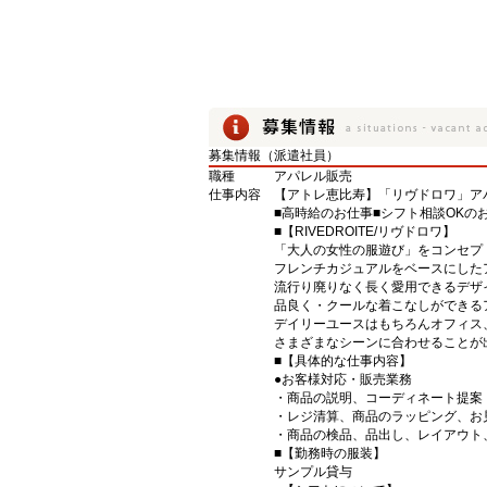
募集情報（派遣社員）
職種
アパレル販売
仕事内容
【アトレ恵比寿】「リヴドロワ」ア
■高時給のお仕事■シフト相談OKの
■【RIVEDROITE/リヴドロワ】
「大人の女性の服遊び」をコンセプ
フレンチカジュアルをベースにした
流行り廃りなく長く愛用できるデザ
品良く・クールな着こなしができる
デイリーユースはもちろんオフィス
さまざまなシーンに合わせることが
■【具体的な仕事内容】
●お客様対応・販売業務
・商品の説明、コーディネート提案
・レジ清算、商品のラッピング、お
・商品の検品、品出し、レイアウト
■【勤務時の服装】
サンプル貸与