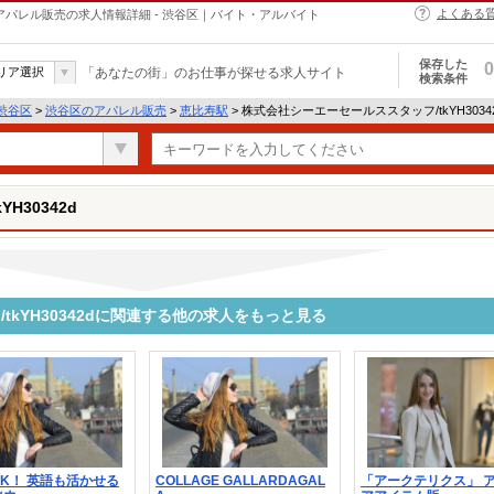
よくある
dのアパレル販売の求人情報詳細 - 渋谷区｜バイト・アルバイト
保存した
0
リア選択
「あなたの街」のお仕事が探せる求人サイト
検索条件
渋谷区
>
渋谷区のアパレル販売
>
恵比寿駅
> 株式会社シーエーセールススタッフ/tkYH303
H30342d
kYH30342dに関連する他の求人をもっと見る
K！ 英語も活かせる
COLLAGE GALLARDAGAL
「アークテリクス」 