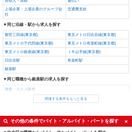
高収入・高額
週払い
株式会社シーエーセールススタッフ/tkNY42151b
上場企業・上場企業のグループ会
交通費支給
雑貨販売
社
時給1470円 【月給例】時給1,470円×実働
7.5H×20日勤務の場合「220,500円」※月収例は一
同じ沿線・駅から求人を探す
例です。
日本橋三越本店 本館6階
都営三田線(東京都)
東京メトロ日比谷線(東京都)
詳細を見る
東京メトロ千代田線(東京都)
キープ
東京メトロ有楽町線(東京都)
東京メトロ銀座線(東京都)
ＪＲ山手線(東京都)
NEW
派遣社員
日比谷駅
有楽町駅
株式会社シーエーセールススタッフ/tkYH37479a
銀座駅
雑貨販売
時給1500円〜1550円 ■月給例【23万円〜26万
同じ職種から銀座駅の求人を探す
円】 ■22日間勤務の場合＝247,500円（内訳：時
給1500円×実働7時間30分×22日） ＋残業代
雑貨・コスメ販売
日本橋高島屋
（1.25倍：1分単位で支給） ※時給は経験により
変動します。
関連する条件をもっと見る
同じ雇用形態から銀座駅の求人を探す
詳細を見る
キープ
派遣社員
NEW
派遣社員
同じ特徴から銀座駅の求人を探す
その他の条件でバイト・アルバイト・パートを探す
株式会社シーエーセールススタッフ/tkOR39600a
雑貨販売
高収入・高額
週払い