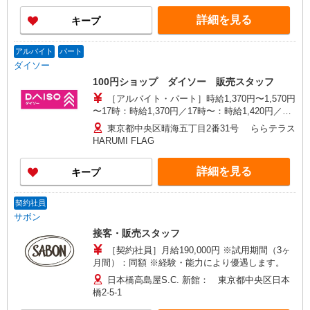
詳細を見る
キープ
アルバイト
パート
ダイソー
100円ショップ ダイソー 販売スタッフ
［アルバイト・パート］時給1,370円〜1,570円
〜17時：時給1,370円／17時〜：時給1,420円／土
日祝：時給1,420円 平日7:00から9:00まで1520
東京都中央区晴海五丁目2番31号 ららテラス
円 土日祝7:00から9:00まで1570円 ※時給制／月
HARUMI FLAG
払い（末締め→翌月15日払い）
詳細を見る
キープ
契約社員
サボン
接客・販売スタッフ
［契約社員］月給190,000円 ※試用期間（3ヶ
月間）：同額 ※経験・能力により優遇します。
日本橋高島屋S.C. 新館： 東京都中央区日本
橋2-5-1