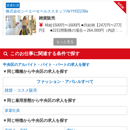
NEW
派遣社員
株式会社シーエーセールススタッフ/tkYH32239a
雑貨販売
時給1500円〜1600円 ■月給例【24万円〜27万
円】 ■22日間勤務の場合＝264,000円（内訳：時
給1600円×実働7時間30分×22日） ＋残業代
【松屋銀座】
（1.25倍：1分単位で支給） ※時給は経験により
もっと見る
変動します。
詳細を見る
キープ
このお仕事に関連する条件で探す
NEW
派遣社員
中央区のアルバイト・バイト・パートの求人を探す
株式会社シーエーセールススタッフ/tkHT35075
同じ職種から中央区の求人を探す
雑貨販売
ファッション・アパレルすべて
時給1500円 ※経験・スキルにより考慮致しま
す！ご相談下さい。【月給例】：時給1,500×実働
雑貨・コスメ販売
7.5H×22日＝247,500円 交通費別途支給、社会保
〒220-8577 神奈川県横浜市西区南幸2-15-13
険完備
同じ雇用形態から中央区の求人を探す
横浜ビブレ1階
派遣社員
詳細を見る
キープ
同じ特徴から中央区の求人を探す
NEW
派遣社員