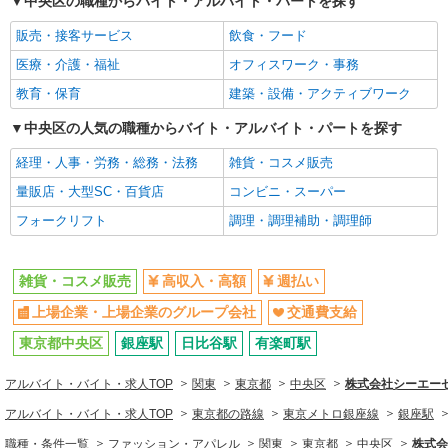
中央区の職種からバイト・アルバイト・パートを探す
時給1500円〜1600円 給与例 264,000円＋交
上場企業・上場企業のグループ会
交通費支給
通費全額＋残業代一分単位 ※時給1,600円×実働7
販売・接客サービス
飲食・フード
社
時間30分×22日勤務の場合。お時給は一例です。
東京都中央区銀座8丁目6-3 1F
医療・介護・福祉
オフィスワーク・事務
ご経験により異なります。
同じ職種から求人を探す
教育・保育
建築・設備・アクティブワーク
詳細を見る
キープ
ファッション・アパレル
中央区の人気の職種からバイト・アルバイト・パートを探す
雑貨・コスメ販売
NEW
派遣社員
経理・人事・労務・総務・法務
雑貨・コスメ販売
株式会社シーエーセールススタッフ/tkOR39964a
同じ特徴から求人を探す
雑貨販売
量販店・大型SC・百貨店
コンビニ・スーパー
上場企業・上場企業のグループ会
交通費支給
時給1600円 【時給】1,600円【月収例】1,500
フォークリフト
調理・調理補助・調理師
社
円×7時間30分×22日＝264,000円＋残業代（1分単
位）※時給設定は経験、シフト希望により異なり
東京都中央区日本橋2丁目4-1
ます。
雑貨・コスメ販売
高収入・高額
週払い
詳細を見る
キープ
上場企業・上場企業のグループ会社
交通費支給
NEW
東京都中央区
銀座駅
日比谷駅
有楽町駅
紹介予定派遣
株式会社シーエーセールススタッフ/tkYU41625a
アルバイト・バイト・求人TOP
関東
東京都
中央区
株式会社シーエーセー
雑貨販売
アルバイト・バイト・求人TOP
時給1500円〜1600円 ご経験に応じて優遇しま
東京都の路線
東京メトロ銀座線
銀座駅
す
職種・条件一覧
ファッション・アパレル
関東
東京都
中央区
株式会