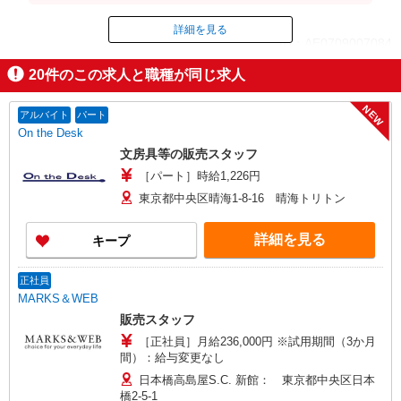
‥「252,000円」 ※時給はスキルや経験により異な
ります。
詳細を見る
ID：AE0709007084
20
件のこの求人と職種が同じ求人
掲載期間終了
NEW
アルバイト
パート
On the Desk
文房具等の販売スタッフ
［パート］時給1,226円
東京都中央区晴海1-8-16 晴海トリトン
詳細を見る
キープ
正社員
MARKS＆WEB
販売スタッフ
［正社員］月給236,000円 ※試用期間（3か月
間）：給与変更なし
日本橋高島屋S.C. 新館： 東京都中央区日本
橋2-5-1