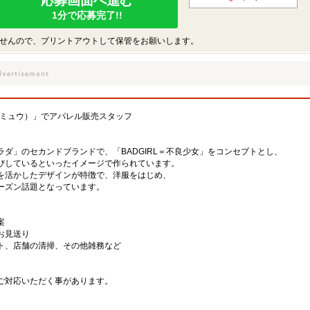
応募画面へ進む
1分で応募完了!!
せんので、プリントアウトして保管をお願いします。
ュウミュウ）」でアパレル販売スタッフ
ダ」のセカンドブランドで、「BADGIRL＝不良少女」をコンセプトとし、
びしているといったイメージで作られています。
を活かしたデザインが特徴で、洋服をはじめ、
ーズン話題となっています。
案
お見送り
ト、店舗の清掃、その他雑務など
ご対応いただく事があります。