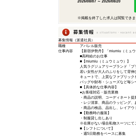
2026/08/07 ～ 2026/08/20
※掲載を終了した求人は閲覧できま
募集情報（派遣社員）
職種
アパレル販売
仕事内容
【新宿伊勢丹】「miumiu（ミ
■高時給のお仕事
■【miumiu（ミュウミュウ）】
人気ラグジュアリーブランド「プラ
若い女性が大人のふりをして背伸
キュートで、上質なファブリック
バッグや財布・シューズなど毎シ
■【具体的な仕事内容】
●お客様対応・販売業務
・商品の説明、コーディネート提
・レジ清算、商品のラッピング、
・商品の検品、品出し、レイアウ
■【勤務時の服装】
・制服貸し出しあり
※在庫がない場合私物スーツにて
■【シフトについて】
・週5日勤務をベースに募集