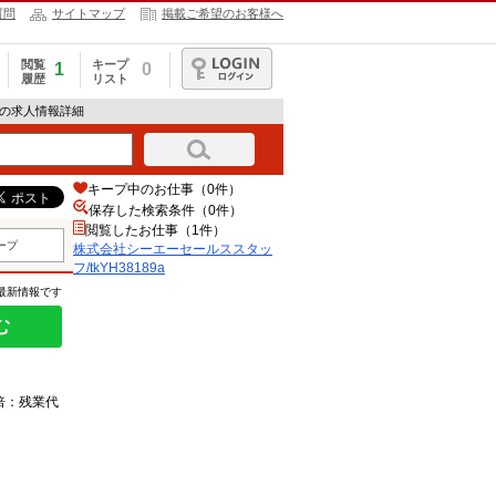
質問
サイトマップ
掲載ご希望のお客様へ
閲覧
キープ
1
0
履歴
リスト
ログイン
9aの求人情報詳細
キープ中のお仕事（0件）
保存した検索条件（
0
件）
閲覧したお仕事（1件）
ープ
株式会社シーエーセールススタッ
フ/tkYH38189a
の最新情報です
む
5倍：残業代