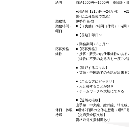
給与
時給1500円〜1600円 ※経験・
■月給例【21万円〜24万円】 ■2
業代は1分単位で支給）
勤務地
伊勢丹 新宿
勤務時間・
■【（実働）7時間（休憩）1時間30分
曜日
■【長期】即日〜
＜勤務期間＞3ヵ月〜
応募資格・
■【応募資格】
経験
・接客・販売のお仕事経験のある
（経験に不安のある方も一度ご相
■【歓迎するスキル】
・英語・中国語での会話が出来る
■【こんな方にピッタリ】
・人と接することが好き
・チームワークを大切にできる
■【近隣の沿線】
山手線、中央線、総武線、埼京線
休日・休暇
■週休2日間の公休を想定（週5
待遇
【交通費全額支給】
資格取得支援制度あり