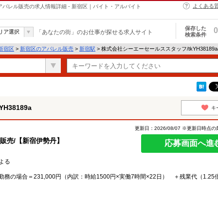
よくある
aのアパレル販売の求人情報詳細 - 新宿区｜バイト・アルバイト
保存した
0
リア選択
「あなたの街」のお仕事が探せる求人サイト
検索条件
新宿区
>
新宿区のアパレル販売
>
新宿駅
> 株式会社シーエーセールススタッフ/tkYH3818
38189a
キ
更新日：2026/08/07 ※更新日時点
ル販売/【新宿伊勢丹】
応募画面へ進
による
勤務の場合＝231,000円（内訳：時給1500円×実働7時間×22日） ＋残業代（1.2