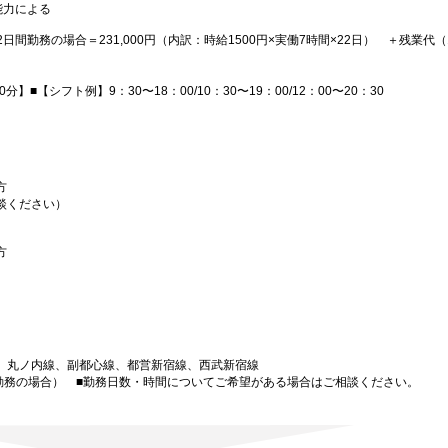
能力による
2日間勤務の場合＝231,000円（内訳：時給1500円×実働7時間×22日） ＋残業代（1
】■【シフト例】9：30〜18：00/10：30〜19：00/12：00〜20：30
方
談ください）
方
、丸ノ内線、副都心線、都営新宿線、西武新宿線
日勤務の場合） ■勤務日数・時間についてご希望がある場合はご相談ください。