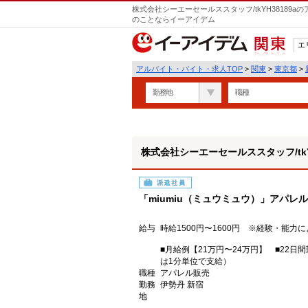
株式会社シーエーセールススタッフ/tkYH38189
のことならイーアイデム
エ
関東
アルバイト・バイト・求人TOP
>
関東
>
東京都
>
勤務地
職種
株式会社シーエーセールススタッフ/tkYH
派遣社員
「miumiu（ミュウミュウ）」アパレ
給与
時給1500円〜1600円 ※経験・能力
■月給例【21万円〜24万円】 ■22日間
は1分単位で支給）
職種
アパレル販売
勤務
伊勢丹 新宿
地