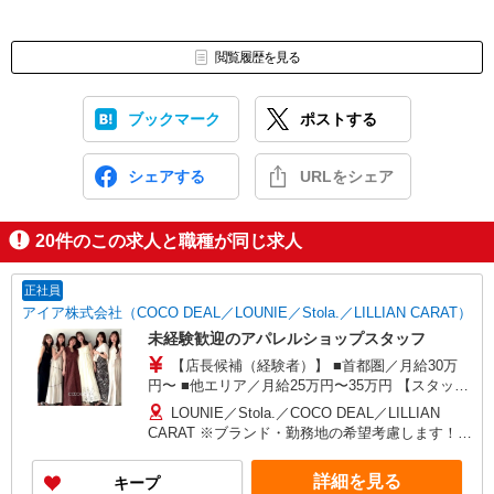
閲覧履歴を見る
ブックマーク
ポストする
シェアする
URLをシェア
20
件のこの求人と職種が同じ求人
正社員
アイア株式会社（COCO DEAL／LOUNIE／Stola.／LILLIAN CARAT）
未経験歓迎のアパレルショップスタッフ
【店長候補（経験者）】 ■首都圏／月給30万
円〜 ■他エリア／月給25万円〜35万円 【スタッ
フ】 ■首都圏／月給24万3,800円〜40万円 ■大阪／
LOUNIE／Stola.／COCO DEAL／LILLIAN
月給23万3,500円〜35万円 ■京都、兵庫、愛知、岐
CARAT ※ブランド・勤務地の希望考慮します！※
阜、福岡／月給22万7,800円〜35万円 ■他エリア／
転勤なし 更に東京、神奈川、千葉、埼玉、北海
月給22万2,100円〜35万円 固定残業手当含む（1ヶ
道、宮城（仙台）、愛知、大阪、兵庫、京都、和
詳細を見る
キープ
月あたり20時間）※超過時は追加支給 首都圏エリ
歌山、岡山、広島、愛媛、福岡、長崎、宮崎、熊