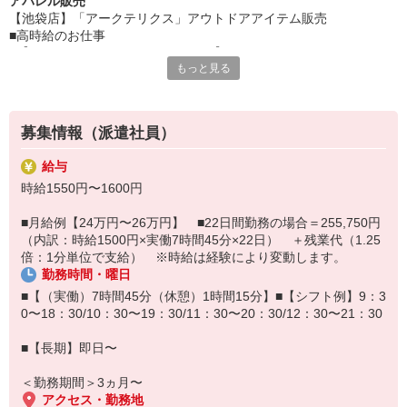
アパレル販売
【池袋店】「アークテリクス」アウトドアアイテム販売
■高時給のお仕事
■【アークテリクス（ARC’TERYX）】
もっと見る
カナダ発の高機能アウトドアブランド。
GORE-TEXを中心とした高品質素材と立体裁断により、
防水性・透湿性・動きやすさを高次元で両立しています。
タウンユースでも使える洗練されたミニマルなデザインが人気で、
募集情報（派遣社員）
ファンの多いブランドです
■【具体的な仕事内容】
給与
●お客様対応・販売業務
時給1550円〜1600円
・商品の説明、コーディネート提案
・レジ清算、商品のラッピング、お見送り
■月給例【24万円〜26万円】 ■22日間勤務の場合＝255,750円
・商品の検品、品出し、レイアウト、店舗の清掃、その他雑務など
（内訳：時給1500円×実働7時間45分×22日） ＋残業代（1.25
■【勤務時の服装】
倍：1分単位で支給） ※時給は経験により変動します。
・制服貸し出しあり
勤務時間・曜日
■【シフトについて】
・週5日勤務をベースに募集
■【（実働）7時間45分（休憩）1時間15分】■【シフト例】9：3
0〜18：30/10：30〜19：30/11：30〜20：30/12：30〜21：30
■【長期】即日〜
＜勤務期間＞3ヵ月〜
アクセス・勤務地