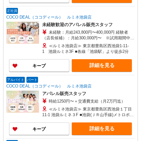
ア：30,800円 大阪：29,500円 京都、兵庫、愛知、
本などの各店舗で募集しています。 【COCO
岐阜、福岡：28,800円 他：28,100円 ※経験・能力
DEAL】 札幌PARCO店 ルミネ新宿LUMINE2店／
正社員
考慮 ※試用期間3ヶ月も同条件（首都圏：店長候
ルミネ池袋店／ルミネ横浜／ルミネ大宮店／ルミ
COCO DEAL（ココディール） ルミネ池袋店
補は月給27万円〜）
ネ有楽町店 ルミネ立川店／ルミネ町田店／池袋
未経験歓迎のアパレル販売スタッフ
PARCO店／東京スカイツリータウン・ソラマチ店
未経験：月給243,800円〜400,000円 経験者
イクスピアリ店／イオンレイクタウン店／ジョイ
（店長候補）：月給300,000円〜 ※試用期間中は
ナス店／テラスモール湘南店 タカシマヤ ゲートタ
270,000円〜 ★固定残業手当：30,800円（月給に
ワーモール店／イオン大高SC店 なんばCITY店／
≪ルミネ池袋店≫ 東京都豊島区西池袋1-11-
含む） ※経験・能力考慮 ※固定残業時間は1ヶ月
天王寺MIO店／阪神梅田本店／京都ポルタ店／阪
1 池袋ルミネ3F ■各線「池袋駅」より徒歩2分
あたり20時間、超過時は追加で残業手当支給 ※月
急西宮ガーデンズ店 ルクアイーレ大阪店／岡山一
3万円まで交通費支給 ※試用期間（2〜3ヶ月）も
番街店／ミナモア広島店／博多阪急店／天神ソラ
詳細を見る
キープ
同条件 【手当】固定残業手当／資格手当／店舗職
リアプラザ店 ▽他、詳しくは備考をご参照くださ
制手当／住宅手当（実家外かつ賃貸の場合のみ別
い。
途支給）※試用期間明けから支給／特別手当 ※手
アルバイト
パート
当の種類はエリアにより異なります。詳細は面接
COCO DEAL（ココディール） ルミネ池袋店
時にお尋ねください。
アパレル販売スタッフ
時給1250円〜＋交通費支給（月2万円迄）
≪ルミネ池袋店≫ 東京都豊島区西池袋１丁目
11-1 池袋ルミネ３F ■池袋(ＪＲ山手線)メトロポリ
タン口(約3分) 池袋(ＪＲ湘南新宿ライン)メトロ
ポリタン口(約3分) 池袋(ＪＲ埼京線/りんかい線)
詳細を見る
キープ
メトロポリタン口(約3分)