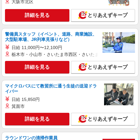
大阪市北区
す ※時間外手当はお時給の1.25倍です！
池袋パル
詳細を見る
とりあえずキープ
詳細を見る
キープ
派遣社員
警備員スタッフ（イベント、道路、商業施設、
大型駐車場、JR列車見張りなど）
株式会社シーエーセールススタッフ/tkMK41266b
アパレル販売
日給 11,000円〜12,100円
栃木市・小山市・さいたま市西区・さいたま市岩槻区・久喜市・
時給1500円〜1550円 ※経験・能力による
【月収例】1500円×8時間×22日＝264,000＋残業代
（時給×1.25倍）※スキルにより異なります。
詳細を見る
とりあえずキープ
171-0021 東京都豊島区西池袋1-11-1 ルミネ
池袋 6F
マイクロバスにて教習所に通う生徒の送迎ドラ
詳細を見る
キープ
イバー
日給 15,850円
派遣社員
箕面市
株式会社シーエーセールススタッフ/tkOR25853a
アパレル販売
詳細を見る
とりあえずキープ
時給1550円〜1600円
西池袋1丁目1－25
ラウンドワンの清掃作業員