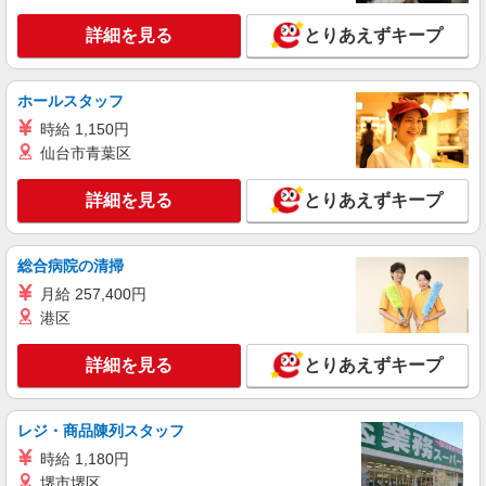
販売スタッフ
［学生・パート］ 時給1,226円〜 ［フリータ
詳細を見る
とりあえずキープ
ー］ 時給1,230円〜 研修時間150時間の間：1,226
円〜でご案内♪
〒170-0013 東京都豊島区東池袋3-1-1 サンシ
ャインシティ
ホールスタッフ
時給 1,150円
詳細を見る
キープ
仙台市青葉区
契約社員
詳細を見る
とりあえずキープ
きもの やまと
きもの販売スタッフ(アドバイザー)
総合病院の清掃
［契約社員］月給185,640円〜 ※別途夜間手当
あり ※試用期間3ヵ月。給与の変更はなし。
月給 257,400円
〒170-0013 東京都豊島区東池袋3-1-1 サンシ
港区
ャインシティ
詳細を見る
とりあえずキープ
詳細を見る
キープ
レジ・商品陳列スタッフ
派遣社員
株式会社シーエーセールススタッフ/tkAK34876a
時給 1,180円
アパレル販売
堺市堺区