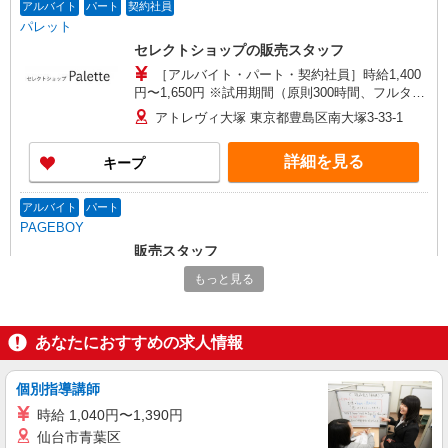
アルバイト
パート
契約社員
パレット
セレクトショップの販売スタッフ
［アルバイト・パート・契約社員］時給1,400
円〜1,650円 ※試用期間（原則300時間、フルタイ
ム勤務で2カ月）：時給1,300円 ※経験、能力考慮
アトレヴィ大塚 東京都豊島区南大塚3-33-1
※昇給あり ※正社員登用あり（6ヶ月以降）
詳細を見る
キープ
アルバイト
パート
PAGEBOY
販売スタッフ
［アルバイト・パート］時給1,250円〜
もっと見る
〒170-0013 東京都豊島区東池袋3-1-1 サンシ
ャインシティ
あなたにおすすめの求人情報
詳細を見る
キープ
個別指導講師
アルバイト
パート
時給 1,040円〜1,390円
one way
仙台市青葉区