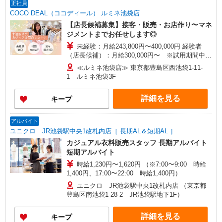
正社員
COCO DEAL（ココディール） ルミネ池袋店
【店長候補募集】接客・販売・お店作り〜マネ
ジメントまでお任せします◎
未経験：月給243,800円〜400,000円 経験者
（店長候補）：月給300,000円〜 ※試用期間中は
270,000円〜 ★固定残業手当：30,800円（月給に
≪ルミネ池袋店≫ 東京都豊島区西池袋1-11-
含む） ※経験・能力考慮 ※固定残業時間は1ヶ月
1 ルミネ池袋3F
あたり20時間、超過時は追加で残業手当支給 ※月
3万円まで交通費支給 ※試用期間（2〜3ヶ月）も
詳細を見る
キープ
同条件 【手当】固定残業手当／資格手当／店舗職
制手当／住宅手当（実家外かつ賃貸の場合のみ別
途支給）※試用期間明けから支給／特別手当 ※手
アルバイト
当の種類はエリアにより異なります。詳細は面接
ユニクロ JR池袋駅中央1改札内店［ 長期AL＆短期AL ］
時にお尋ねください。
カジュアル衣料販売スタッフ 長期アルバイト
短期アルバイト
時給1,230円〜1,620円 （※7:00〜9:00 時給
1,400円、17:00〜22:00 時給1,400円）
ユニクロ JR池袋駅中央1改札内店 （東京都
豊島区南池袋1-28-2 JR池袋駅地下1F）
詳細を見る
キープ