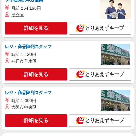
大学病院の中材滅菌
月給 254,160円
派遣社員
足立区
株式会社シーエーセールススタッフ/tkGS40842a
アパレル販売
詳細を見る
とりあえずキープ
時給1500円〜1550円
ルミネ池袋
レジ・商品陳列スタッフ
詳細を見る
キープ
時給 1,120円
神戸市垂水区
派遣社員
株式会社シーエーセールススタッフ/tkOR38527a
詳細を見る
とりあえずキープ
アパレル販売
時給1500円 【月収例】1,500円×8時間×21日＝
レジ・商品陳列スタッフ
252,000＋残業代（時給×1.25倍）※スキルにより
異なります。
東京都豊島区西池袋1丁目11－1 B1F ルミネ1
時給 1,300円
3F
大阪市中央区
詳細を見る
キープ
詳細を見る
とりあえずキープ