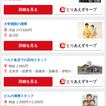
時給1500円〜1600円 ※経験・能力による 上
記給与＋時間外勤務手当＋交通費支給◎
詳細を見る
とりあえずキープ
南池袋1丁目28－1 西武池袋本店
大学病院の清掃
詳細を見る
キープ
月給 273,650円
品川区
派遣社員
株式会社シーエーセールススタッフ/tkGS41215b
詳細を見る
とりあえずキープ
アパレル販売
時給1600円〜1650円 上記給与＋時間外勤務手
当＋交通費全額支給いたします ※ご経験により
ベルク各店での店内スタッフ
異なります ※時間外手当はお時給の1.25倍で
ルミネ池袋
す！
時給 1,065円
古河市・佐野市・前橋市・高崎市・伊勢崎市・太田市・館林市・
詳細を見る
キープ
詳細を見る
とりあえずキープ
派遣社員
株式会社シーエーセールススタッフ/tkGS41980a
アパレル販売
ビルの清掃スタッフ
時給1500円 上記給与＋時間外勤務手当＋交通
時給 1,200円〜1,200円
費全額支給いたします ※ご経験により異なりま