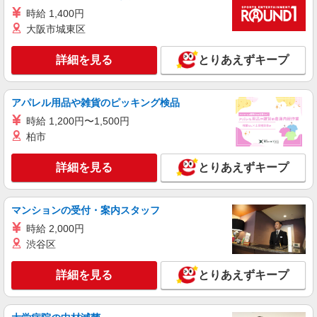
詳細を見る
キープ
時給 1,400円
大阪市城東区
正社員
シビラ 池袋東武店
詳細を見る
とりあえずキープ
百貨店内のアパレルスタッフ
月給22万5,834円〜25万円 固定残業時間（トー
アパレル用品や雑貨のピッキング検品
タル） 5.00時間/月 残業代 9,000円 ・固定残業代
が含まれる方は、時間外労働の有無にかかわらず
時給 1,200円〜1,500円
■シビラ 池袋東武店 東京都豊島区西池袋1-1-
支給し、5時間を超える分については追加で支給い
25 東武池袋本館3F1番地
柏市
たします。 ・店舗売上予算達成度合いに応じて別
途業績給の支給あ り 経験やスキルにより考慮いた
詳細を見る
詳細を見る
キープ
とりあえずキープ
します。
派遣社員
マンションの受付・案内スタッフ
株式会社シーエーセールススタッフ/tkYH36870a
時給 2,000円
アパレル販売
渋谷区
時給1400円 ■月給例【22万円〜25万円】 ■22
日間勤務の場合＝246,400円（内訳：時給1400円×
実働8時間×22日） ＋残業代（1.25倍：1分単位
詳細を見る
とりあえずキープ
池袋店
で支給） ※時給は経験により変動します。
詳細を見る
キープ