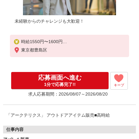
未経験からのチャレンジも大歓迎！
時給1550円〜1600円
東京都豊島区
■月給例【24万円〜26万円】 ■22日間勤務の場合＝
255,750円（内訳：時給1500円×実働7時間45分×22
日） ＋残業代（1.25倍：1分単位で支給） ※時給
は経験により変動します。
応募画面へ進む
1分で応募完了!!
キープ
求人応募期間：2026/08/07～2026/08/20
「アークテリクス」 アウトドアアイテム販売■高時給
仕事内容