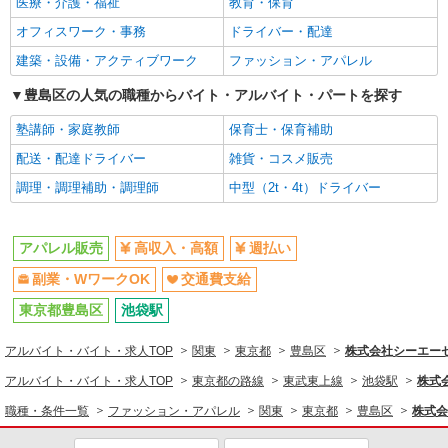
医療・介護・福祉
教育・保育
ファッション・アパレル
オフィスワーク・事務
ドライバー・配達
アパレル販売
建築・設備・アクティブワーク
ファッション・アパレル
同じ特徴から求人を探す
豊島区の人気の職種からバイト・アルバイト・パートを探す
副業・WワークOK
交通費支給
塾講師・家庭教師
保育士・保育補助
配送・配達ドライバー
雑貨・コスメ販売
調理・調理補助・調理師
中型（2t・4t）ドライバー
アパレル販売
高収入・高額
週払い
副業・WワークOK
交通費支給
東京都豊島区
池袋駅
アルバイト・バイト・求人TOP
関東
東京都
豊島区
株式会社シーエーセー
アルバイト・バイト・求人TOP
東京都の路線
東武東上線
池袋駅
株式会
職種・条件一覧
ファッション・アパレル
関東
東京都
豊島区
株式会