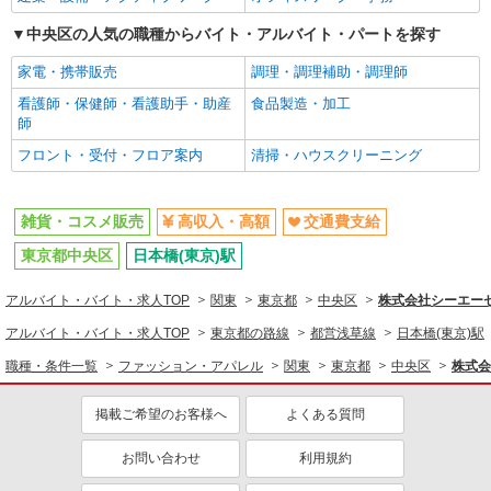
交通費支給
中央区の人気の職種からバイト・アルバイト・パートを探す
家電・携帯販売
調理・調理補助・調理師
看護師・保健師・看護助手・助産
食品製造・加工
師
フロント・受付・フロア案内
清掃・ハウスクリーニング
雑貨・コスメ販売
高収入・高額
交通費支給
東京都中央区
日本橋(東京)駅
アルバイト・バイト・求人TOP
関東
東京都
中央区
株式会社シーエーセー
アルバイト・バイト・求人TOP
東京都の路線
都営浅草線
日本橋(東京)駅
職種・条件一覧
ファッション・アパレル
関東
東京都
中央区
株式会
掲載ご希望のお客様へ
よくある質問
お問い合わせ
利用規約