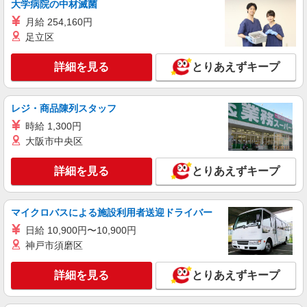
大学病院の中材滅菌
（1.25倍：1分単位で支給） ※時給は経験により
変動します。
月給 254,160円
詳細を見る
キープ
足立区
派遣社員
詳細を見る
とりあえずキープ
株式会社シーエーセールススタッフ/tkAK15975b
雑貨販売
時給1540円〜1640円 ※経験・能力による
レジ・商品陳列スタッフ
【月給例：254,100円】＝時給1,540円／実働
時給 1,300円
7.5H×22日勤務の場合 ※一例です。時給や勤務
銀座路面店
大阪市中央区
日数により変動します。
詳細を見る
キープ
詳細を見る
とりあえずキープ
派遣社員
株式会社シーエーセールススタッフ/tkIY39600c
マイクロバスによる施設利用者送迎ドライバー
雑貨販売
日給 10,900円〜10,900円
時給1500円〜1600円 給与例 264,000円＋交
神戸市須磨区
通費全額＋残業代一分単位 ※時給1,600円×実働7
時間30分×22日勤務の場合。お時給は一例です。
銀座8丁目6-3
詳細を見る
とりあえずキープ
ご経験により異なります。
詳細を見る
キープ