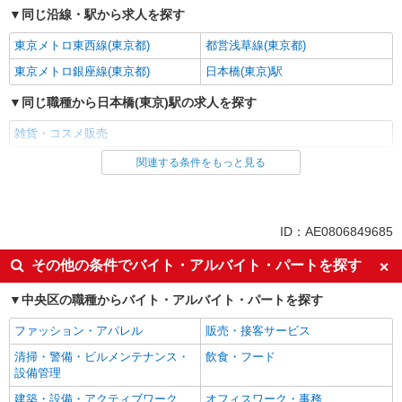
同じ沿線・駅から求人を探す
東京メトロ東西線(東京都)
都営浅草線(東京都)
東京メトロ銀座線(東京都)
日本橋(東京)駅
同じ職種から日本橋(東京)駅の求人を探す
雑貨・コスメ販売
関連する条件をもっと見る
同じ雇用形態から日本橋(東京)駅の求人を探す
派遣社員
同じ特徴から日本橋(東京)駅の求人を探す
ID：AE0806849685
高収入・高額
交通費支給
その他の条件でバイト・アルバイト・パートを探す
同じ職種から求人を探す
中央区の職種からバイト・アルバイト・パートを探す
ファッション・アパレル
ファッション・アパレル
販売・接客サービス
雑貨・コスメ販売
清掃・警備・ビルメンテナンス・
飲食・フード
設備管理
同じ特徴から求人を探す
建築・設備・アクティブワーク
オフィスワーク・事務