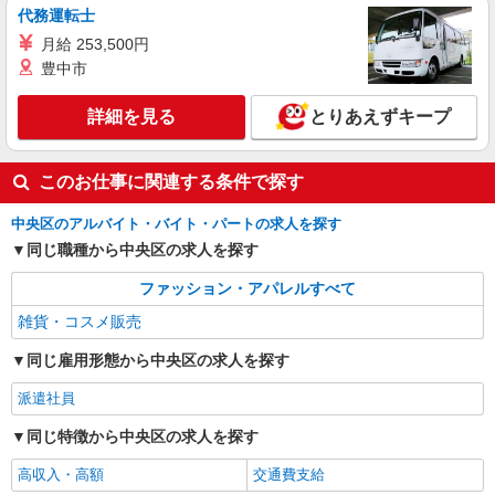
代務運転士
月給 253,500円
派遣社員
株式会社シーエーセールススタッフ/tkHT16484a
豊中市
雑貨販売
詳細を見る
とりあえずキープ
時給1500円〜1600円 ■経験値により掲載時給
より変動あります。
103-8001 東京都中央区日本橋室町1丁目4－1
このお仕事に関連する条件で探す
詳細を見る
キープ
中央区のアルバイト・バイト・パートの求人を探す
同じ職種から中央区の求人を探す
ファッション・アパレルすべて
雑貨・コスメ販売
同じ雇用形態から中央区の求人を探す
派遣社員
同じ特徴から中央区の求人を探す
高収入・高額
交通費支給