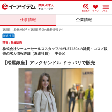
関東
の求人
▼エリア変更
仕事情報
企業情報
更新日：2026/08/07 ※更新日時点の最新情報です
派遣社員
職種：雑貨販売
株式会社シーエーセールススタッフ/tkYU37480aの雑貨・コスメ販
売の求人情報詳細（派遣社員） - 中央区
【松屋銀座】アレクサンドル ドゥ パリで販売