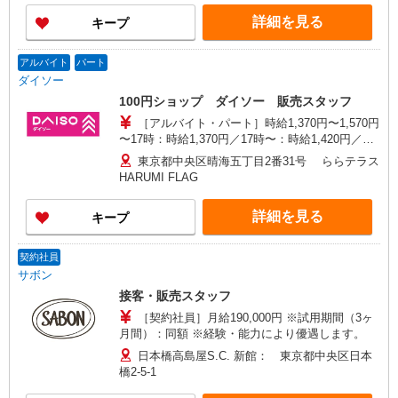
詳細を見る
キープ
アルバイト
パート
ダイソー
100円ショップ ダイソー 販売スタッフ
［アルバイト・パート］時給1,370円〜1,570円
〜17時：時給1,370円／17時〜：時給1,420円／土
日祝：時給1,420円 平日7:00から9:00まで1520
東京都中央区晴海五丁目2番31号 ららテラス
円 土日祝7:00から9:00まで1570円 ※時給制／月
HARUMI FLAG
払い（末締め→翌月15日払い）
詳細を見る
キープ
契約社員
サボン
接客・販売スタッフ
［契約社員］月給190,000円 ※試用期間（3ヶ
月間）：同額 ※経験・能力により優遇します。
日本橋高島屋S.C. 新館： 東京都中央区日本
橋2-5-1