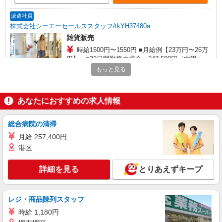
派遣社員
株式会社シーエーセールススタッフ/tkYH37480a
雑貨販売
時給1500円〜1550円 ■月給例【23万円〜26万
円】 ■22日間勤務の場合＝247,500円（内訳：時
給1500円×実働7時間30分×22日） ＋残業代
もっと見る
松屋銀座
（1.25倍：1分単位で支給） ※時給は経験により
変動します。
詳細を見る
キープ
あなたにおすすめの求人情報
派遣社員
総合病院の清掃
株式会社シーエーセールススタッフ/tkOR42193a
月給 257,400円
雑貨販売
港区
時給1410円 時給1410円×7.5h×5日＝52,875円
（週1日想定） 時給1410円×7.5h×10日＝105,750
円（週2日想定）お時給は一例です。ご経験により
詳細を見る
とりあえずキープ
東京都中央区銀座4丁目5-4
異なります。
詳細を見る
キープ
レジ・商品陳列スタッフ
時給 1,180円
派遣社員