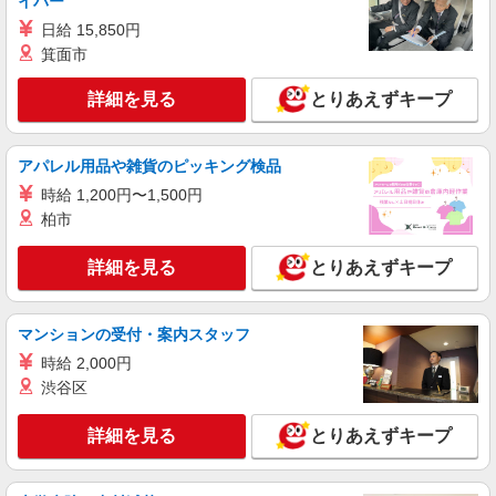
イバー
は一例です。ご経験により異なります。
〒103-8265 東京都中央区日本橋2丁目4-1 日
日給 15,850円
本橋高島屋2F
箕面市
詳細を見る
キープ
詳細を見る
とりあえずキープ
派遣社員
アパレル用品や雑貨のピッキング検品
株式会社シーエーセールススタッフ/tkYU40809c
コスメ販売
時給 1,200円〜1,500円
柏市
時給1540円〜1600円 【月給例】時給1,540
円 実働7.5H×22日勤務の場合「254,100円」※月
収例は一例です。ご経験により異なります。
詳細を見る
とりあえずキープ
〒104-0061 東京都中央区銀座6丁目8－17 1F
詳細を見る
キープ
マンションの受付・案内スタッフ
時給 2,000円
派遣社員
渋谷区
株式会社シーエーセールススタッフ/tkYH37479a
雑貨販売
詳細を見る
とりあえずキープ
時給1500円〜1550円 ■月給例【23万円〜26万
円】 ■22日間勤務の場合＝247,500円（内訳：時
給1500円×実働7時間30分×22日） ＋残業代
日本橋高島屋