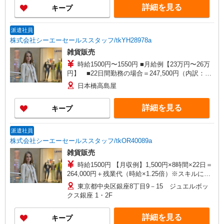
詳細を見る
キープ
派遣社員
株式会社シーエーセールススタッフ/tkYH28978a
雑貨販売
時給1500円〜1550円 ■月給例【23万円〜26万
円】 ■22日間勤務の場合＝247,500円（内訳：時
給1500円×実働7時間30分×22日） ＋残業代
日本橋高島屋
（1.25倍：1分単位で支給） ※時給は経験により
変動します。
詳細を見る
キープ
派遣社員
株式会社シーエーセールススタッフ/tkOR40089a
雑貨販売
時給1500円 【月収例】1,500円×8時間×22日＝
264,000円＋残業代（時給×1.25倍）※スキルによ
り多少異なります。
東京都中央区銀座8丁目9－15 ジュエルボッ
クス銀座 1・2F
詳細を見る
キープ