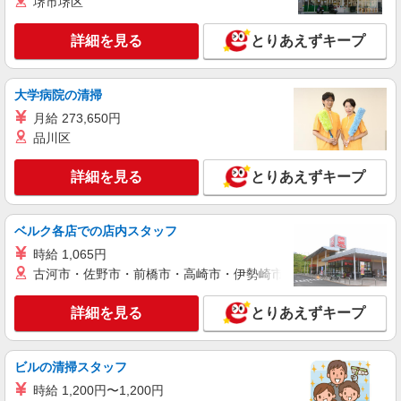
堺市堺区
株式会社シーエーセールススタッフ/tkOR42332a
雑貨販売
詳細を見る
とりあえずキープ
時給1500円〜1540円 【給与例】時給1540円
×7.5h×22日＝254,100円。お時給は一例です。ご
経験により異なります。
東京都中央区銀座7丁目9-17
大学病院の清掃
月給 273,650円
詳細を見る
キープ
品川区
派遣社員
詳細を見る
とりあえずキープ
株式会社シーエーセールススタッフ/tkGS42254a
雑貨販売
時給1410円 上記給与＋時間外勤務手当＋交通
ベルク各店での店内スタッフ
費全額支給いたします ※時間外手当はお時給の
時給 1,065円
1.25倍です！
日本橋三越
古河市・佐野市・前橋市・高崎市・伊勢崎市・太田市・館林市・
詳細を見る
キープ
詳細を見る
とりあえずキープ
派遣社員
株式会社シーエーセールススタッフ/tkIY37484a
ビルの清掃スタッフ
雑貨販売
時給 1,200円〜1,200円