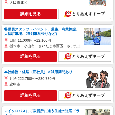
時給1500円〜1550円 給与例 255,750円＋交
大阪市北区
通費全額＋残業代一分単位 ※時給1,550円×実働7
時間30分×22日勤務の場合。お時給は一例です。
104-8130 東京都中央区銀座3-6-1 松屋銀座1F
詳細を見る
とりあえずキープ
ご経験により異なります。
詳細を見る
キープ
警備員スタッフ（イベント、道路、商業施設、
大型駐車場、JR列車見張りなど）
紹介予定派遣
日給 11,000円〜12,100円
株式会社シーエーセールススタッフ/tkYU41625a
栃木市・小山市・さいたま市西区・さいたま市岩槻区・久喜市・
雑貨販売
時給1500円〜1600円 ご経験に応じて優遇しま
詳細を見る
とりあえずキープ
す
104-0061東京都中央区銀座6丁目10-1
GINZASIX4F
本社総務・経理（正社員）※試用期間あり
月給 222,750円〜230,750円
詳細を見る
キープ
豊中市
派遣社員
詳細を見る
とりあえずキープ
株式会社シーエーセールススタッフ/tkYU37482a
雑貨販売
時給1500円〜1540円 【月給例】時給1500円
マイクロバスにて教習所に通う生徒の送迎ドラ
実働7.5H×21日勤務の場合「236,250円」※月収例