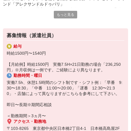
ンド「アレクサンドルドゥパリ」
今回は、店頭での接客・販売および付随するバックオフィス業務を
もっと見る
お任せします（＾＾）
≪勤務条件≫
・週5日、フルタイム、土日祝勤務可能な方
募集情報（派遣社員）
・制服貸与あり！
無理なくお仕事をスタートできます☆
給与
・交通費全額支給◎
時給1500円〜1540円
≪20代〜30代活躍中♪≫
【月給例】時給1500円 実働7.5H×21日勤務の場合「236,250
店舗人数は4名と少人数構成！
円」※月収例は一例です。ご経験により異なります。
平均年齢は25歳と、20代〜30代前半の方にご勤務いただいておりま
勤務時間・曜日
す！
実働7.5h、休憩1.5時間のシフト制です・シフト例：「早番 9:
「このお洋服にはどのクリップが合うかしら？」といったご相談に
30〜18:30」「中番 11:00〜20:00」「遅番 12:30〜21:3
対し、実際にヘアアレンジをお見せしながらトータルコーディネー
0」・店舗によって異なりますがこちらを参考にして下さい。
トをご提案する、ブランドならではのワクワク感とやりがいに溢れ
たお仕事です！
即日〜長期※期間応相談
美容師のご経験やコスメ業界、航空会社等でご自身でヘアアレンジ
をされた経験も活かすことができます◎
＜勤務期間＞3ヵ月〜
アクセス・勤務地
〒103-8265 東京都中央区日本橋2丁目4-1 日本橋高島屋2F