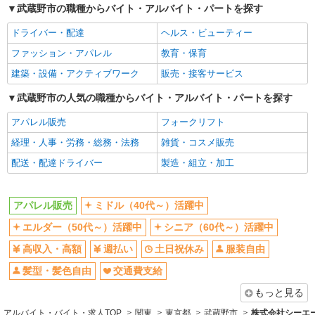
ミドル（40代～）活躍中
エルダー（50代～）活躍中
武蔵野市の職種からバイト・アルバイト・パートを探す
シニア（60代～）活躍中
高収入・高額
派遣社員
ドライバー・配達
ヘルス・ビューティー
株式会社シーエーセールススタッフ/tkOR42084a
週払い
土日祝休み
ファッション・アパレル
教育・保育
アパレル販売
服装自由
髪型・髪色自由
時給1500円〜1540円 ※経験・能力による
建築・設備・アクティブワーク
販売・接客サービス
交通費支給
【時給】1,500円【月収例】時給1500円×8h×21日
＝252,000円＋残業代（時給×1.25倍）※スキルに
武蔵野市の人気の職種からバイト・アルバイト・パートを探す
東京都武蔵野市吉祥寺本町1-11-5 コピス吉祥
同じ職種から求人を探す
より異なります。
寺B館4F
アパレル販売
フォークリフト
ファッション・アパレル
経理・人事・労務・総務・法務
雑貨・コスメ販売
詳細を見る
キープ
アパレル販売
配送・配達ドライバー
製造・組立・加工
派遣社員
同じ特徴から求人を探す
株式会社シーエーセールススタッフ/tkOR42390a
ミドル（40代～）活躍中
土日祝休み
アパレル販売
ミドル（40代～）活躍中
アパレル販売
服装自由
交通費支給
時給1500円〜1540円 【月収例】時給1500円
エルダー（50代～）活躍中
シニア（60代～）活躍中
×7.5h×21日＝236,250円 ※時給はご経験により
高収入・高額
週払い
土日祝休み
服装自由
ご相談させて頂いております
東京都武蔵野市吉祥寺南町1丁目1-24
髪型・髪色自由
交通費支給
詳細を見る
キープ
もっと見る
アルバイト・バイト・求人TOP
関東
東京都
武蔵野市
株式会社シーエー