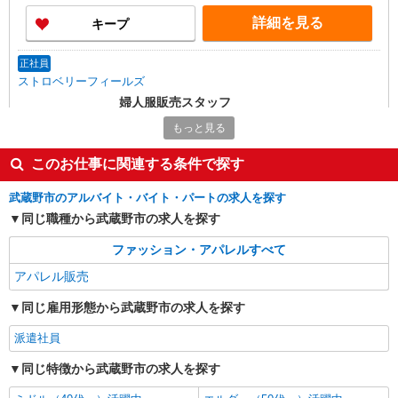
詳細を見る
キープ
正社員
ストロベリーフィールズ
婦人服販売スタッフ
［正社員］月給231,000円〜280,000円 ※試用
もっと見る
期間3か月は待遇・給与等の変動はありません。
※経験・能力により優遇します。 ※月額給与に固
アトレ吉祥寺 東京都武蔵野市吉祥寺南町1-1-
このお仕事に関連する条件で探す
定残業手当34,000円〜41,000円（22時間分）含む
24
※残業超過分は別途支給
武蔵野市のアルバイト・バイト・パートの求人を探す
詳細を見る
同じ職種から武蔵野市の求人を探す
キープ
ファッション・アパレルすべて
正社員
アパレル販売
マリン フランセーズ
レディースアパレル販売スタッフ
同じ雇用形態から武蔵野市の求人を探す
［正社員］月給270,000円〜 試用期間（3カ月
あり） 有期雇用契約
派遣社員
アトレ吉祥寺 東京都武蔵野市吉祥寺南町1-1-
同じ特徴から武蔵野市の求人を探す
24