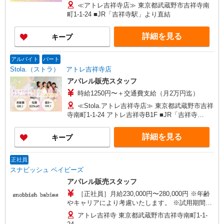
270,000円〜 ★固定残業手当：30,800円（月給に
ワーモール店／イオン大高SC店 なんばCITY店／
≪アトレ吉祥寺店≫ 東京都武蔵野市吉祥寺南
含む） ※経験・能力考慮 ※固定残業時間は1ヶ月
天王寺MIO店／阪神梅田本店／京都ポルタ店／阪
町1-1-24 ■JR「吉祥寺駅」より直結
あたり20時間、超過時は追加で残業手当支給 ※月
急西宮ガーデンズ店 ルクアイーレ大阪店／岡山一
3万円まで交通費支給 ※試用期間（2〜3ヶ月）も
番街店／ミナモア広島店／博多阪急店／天神ソラ
詳細を見る
キープ
同条件 【手当】固定残業手当／資格手当／店舗職
リアプラザ店 ▽他、詳しくは備考をご参照くださ
制手当／住宅手当（実家外かつ賃貸の場合のみ別
い。
途支給）※試用期間明けから支給／特別手当 ※手
アルバイト
パート
当の種類はエリアにより異なります。詳細は面接
Stola.（ストラ） アトレ吉祥寺店
時にお尋ねください。 ＼入社３大特典キャンペー
アパレル販売スタッフ
ン実施中！／※詳細は備考欄にて
時給1250円〜＋交通費支給（月2万円迄）
≪Stola.アトレ吉祥寺店≫ 東京都武蔵野市吉祥
寺南町1-1-24 アトレ吉祥寺B1F ■JR「吉祥寺
駅」 直結
詳細を見る
キープ
正社員
スナビッシュ ベイビーズ
アパレル販売スタッフ
［正社員］月給230,000円〜280,000円 ※年齢
やキャリアにより考慮いたします。 ※試用期間
（3ヶ月間）：時給1,250円〜 ※社会保険完備、財
アトレ吉祥寺 東京都武蔵野市吉祥寺南町1-1-
形貯蓄、確定拠出年金など待遇、各制度も充実し