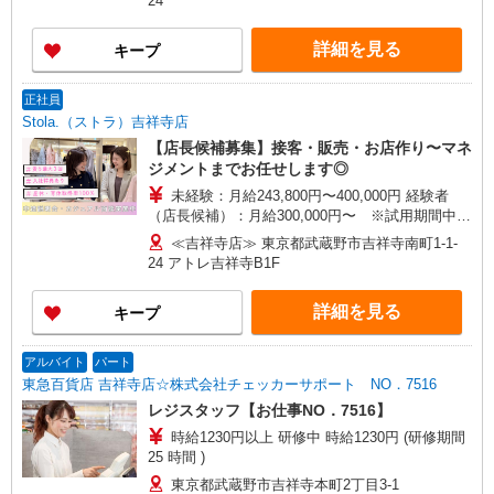
24
ています。
詳細を見る
キープ
正社員
Stola.（ストラ）吉祥寺店
【店長候補募集】接客・販売・お店作り〜マネ
ジメントまでお任せします◎
未経験：月給243,800円〜400,000円 経験者
（店長候補）：月給300,000円〜 ※試用期間中は
270,000円〜 ★固定残業手当：30,800円（月給に
≪吉祥寺店≫ 東京都武蔵野市吉祥寺南町1-1-
含む） ※経験・能力考慮 ※固定残業時間は1ヶ月
24 アトレ吉祥寺B1F
あたり20時間、超過時は追加で残業手当支給 ※月
3万円まで交通費支給 ※試用期間（2〜3ヶ月）も
詳細を見る
キープ
同条件 【手当】固定残業手当／資格手当／店舗職
制手当／住宅手当（実家外かつ賃貸の場合のみ別
途支給）※試用期間明けから支給／特別手当 ※手
アルバイト
パート
当の種類はエリアにより異なります。詳細は面接
東急百貨店 吉祥寺店☆株式会社チェッカーサポート NO．7516
時にお尋ねください。
レジスタッフ【お仕事NO．7516】
時給1230円以上 研修中 時給1230円 (研修期間
25 時間 )
東京都武蔵野市吉祥寺本町2丁目3-1