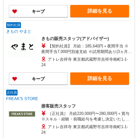
詳細を見る
キープ
契約社員
きもの やまと
きもの販売スタッフ(アドバイザー)
【契約社員】 月給：185,640円＋夜間手当 ※
夜間手当7,000円別途支給 ※試用期間あり(3ヵ月
間、同条件) 契約の更新：有（勤務成績・態度によ
アトレ吉祥寺 東京都武蔵野市吉祥寺南町1-1-
り判断する） 更新上限：60歳まで
24
詳細を見る
キープ
正社員
FREAK'S STORE
接客販売スタッフ
［正社員］ 月給220,000円〜280,000円＋賞与
※スキル・経験・前職給与を考慮し決定いたしま
す ※賞与年2回 ※社員割引制度あり！
アトレ吉祥寺 東京都武蔵野市吉祥寺南町1-1-
24