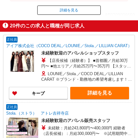
詳細を見る
ID：AE0709006660
20
件のこの求人と職種が同じ求人
掲載期間終了
正社員
アイア株式会社（COCO DEAL／LOUNIE／Stola.／LILLIAN CARAT）
未経験歓迎のアパレルショップスタッフ
【店長候補（経験者）】 ■首都圏／月給30万
円〜 ■他エリア／月給25万円〜35万円 【スタッ
フ】 ■首都圏／月給24万3,800円〜40万円 ■大阪／
LOUNIE／Stola.／COCO DEAL／LILLIAN
月給23万3,500円〜35万円 ■京都、兵庫、愛知、岐
CARAT ※ブランド・勤務地の希望考慮します！※
阜、福岡／月給22万7,800円〜35万円 ■他エリア／
転勤なし 更に東京、神奈川、千葉、埼玉、北海
月給22万2,100円〜35万円 固定残業手当含む（1ヶ
道、宮城（仙台）、愛知、大阪、兵庫、京都、和
詳細を見る
キープ
月あたり20時間）※超過時は追加支給 首都圏エリ
歌山、岡山、広島、愛媛、福岡、長崎、宮崎、熊
ア：30,800円 大阪：29,500円 京都、兵庫、愛知、
本などの各店舗で募集しています。 【COCO
岐阜、福岡：28,800円 他：28,100円 ※経験・能力
DEAL】 札幌PARCO店 ルミネ新宿LUMINE2店／
正社員
考慮 ※試用期間3ヶ月も同条件（首都圏：店長候
ルミネ池袋店／ルミネ横浜／ルミネ大宮店／ルミ
Stola.（ストラ） アトレ吉祥寺店
補は月給27万円〜）
ネ有楽町店 ルミネ立川店／ルミネ町田店／池袋
未経験歓迎のアパレル販売スタッフ
PARCO店／東京スカイツリータウン・ソラマチ店
未経験：月給243,800円〜400,000円 経験者
イクスピアリ店／イオンレイクタウン店／ジョイ
（店長候補）：月給300,000円〜 ※試用期間中は
ナス店／テラスモール湘南店 タカシマヤ ゲートタ