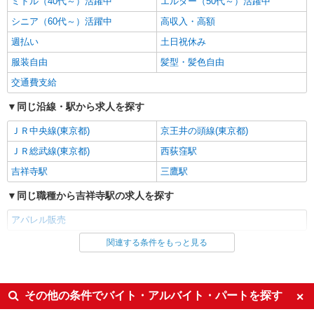
ミドル（40代～）活躍中
エルダー（50代～）活躍中
詳細を見る
キープ
シニア（60代～）活躍中
高収入・高額
週払い
土日祝休み
アルバイト
パート
メルローズクレール
服装自由
髪型・髪色自由
販売スタッフ
交通費支給
［アルバイト・パート］時給1,250円〜 ※前職
給与額保証。あくまでも上記は最低給与保証額と
同じ沿線・駅から求人を探す
なります。 ※さらに経験・年齢・能力を考慮の
アトレ吉祥寺 東京都武蔵野市吉祥寺南町1-1-
上、当社規定により優遇いたします。
ＪＲ中央線(東京都)
京王井の頭線(東京都)
24
ＪＲ総武線(東京都)
西荻窪駅
詳細を見る
キープ
吉祥寺駅
三鷹駅
同じ職種から吉祥寺駅の求人を探す
アルバイト
パート
ロペピクニック
アパレル販売
販売スタッフ
関連する条件をもっと見る
同じ雇用形態から吉祥寺駅の求人を探す
［アルバイト・パート］時給1,250円〜
アトレ吉祥寺 東京都武蔵野市吉祥寺南町1-1-
派遣社員
24
同じ特徴から吉祥寺駅の求人を探す
その他の条件でバイト・アルバイト・パートを探す
詳細を見る
キープ