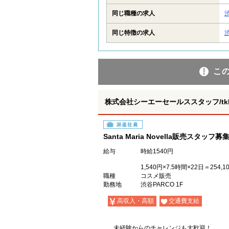
同じ職種の求人
同じ特徴の求人
こ
株式会社シーエーセールススタッフ/tkHT
派遣社員
Santa Maria Novella販売スタッフ募
給与
時給1540円
1,540円×7.5時間×22日＝254
職種
コスメ販売
勤務地
渋谷PARCO 1F
高収入・高額
交通費支給
未経験からのチャレンジも大歓迎！