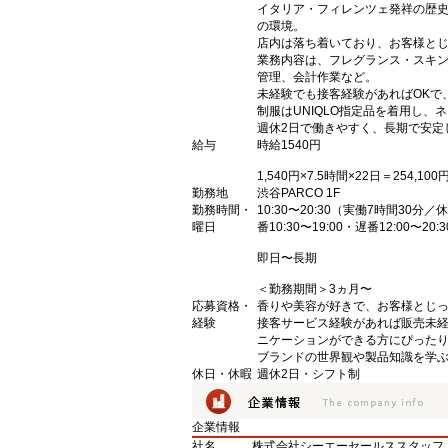
イタリア・フィレンツェ発祥の歴史
の環境。
店内は落ち着いており、お客様とじ
業務内容は、フレグランス・スキ
管理、会計作業など。
未経験でも接客経験があればOKで
制服はUNIQLO指定品を着用し
週休2日で働きやすく、長期で安定
給与
時給1540円
1,540円×7.5時間×22日＝254,1
勤務地
渋谷PARCO 1F
勤務時間・
10:30〜20:30（実働7時間30分
曜日
番10:30〜19:00・遅番12:00〜20:3
即日〜長期
＜勤務期間＞3ヵ月〜
応募資格・
香りや美容が好きで、お客様とじ
経験
接客サービス経験があれば販売未経
ニケーションができる方にぴった
ブランドの世界観や製品知識を学
休日・休暇
週休2日・シフト制
企業情報
社名
株式会社シーエーセールススタッフ