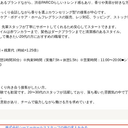
あるブランドながら、渋谷PARCOらしいトレンド感もあり、香りや美容が好きな
っくり会話しながら香りを選ぶカウンセリング型”の接客が中心です。
ンケア・ボディケア・ホームフレグランスの販売、レジ対応、ラッピング、ストック
、先輩スタッフが丁寧にサポートしてくれるため安心してスタートできます。
、ネイルは赤ワンカラーまで、髪色はダークブラウンまでと清潔感のあるスタイル。
して働きたい20代の方におすすめの職場です。
00円＋残業代（時給×1.25倍）
／休憩1時間30分）※拘束9時間（実働7.5h＋休憩1.5h）※営業時間：11:00〜20:00
0
っくり向き合う接客がしたい方。
験でも歓迎です。20〜30代のスタッフが活躍しており、落ち着いた雰囲気の中で
り。
ぶ意欲があり、チームで協力しながら働ける方を求めています。
株式会社シーエーセールススタッフの他の求人をみる