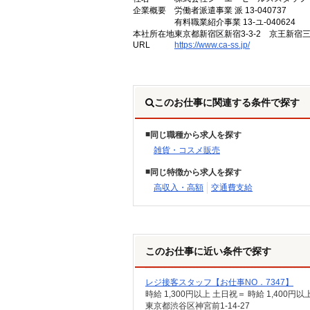
企業概要
労働者派遣事業 派 13-040737
有料職業紹介事業 13-ユ-040624
本社所在地
東京都新宿区新宿3-3-2 京王新宿
URL
https://www.ca-ss.jp/
このお仕事に関連する条件で探す
同じ職種から求人を探す
雑貨・コスメ販売
同じ特徴から求人を探す
高収入・高額
交通費支給
このお仕事に近い条件で探す
レジ接客スタッフ【お仕事NO．7347】
時給 1,300円以上 土日祝＝ 時給 1,400円以
東京都渋谷区神宮前1-14-27