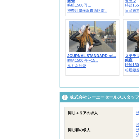
販売
タッフ
時給1500円 ...
時給165
神奈川県横浜市西区南...
日産東京
JOURNAL STANDARD rel...
ステラ
銀座
時給1500円〜15...
時給150
ルミネ池袋
松屋銀
株式会社シーエーセールススタッフ/t
同じエリアの求人
同じ駅の求人