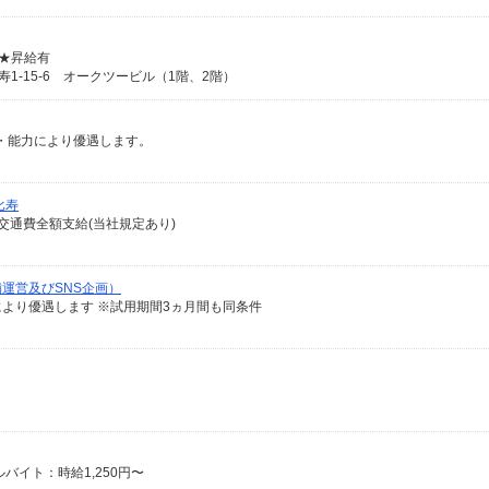
 ★昇給有
比寿1-15-6 オークツービル（1階、2階）
経験・能力により優遇します。
比寿
交通費全額支給(当社規定あり)
運営及びSNS企画）
力により優遇します ※試用期間3ヵ月間も同条件
バイト：時給1,250円〜