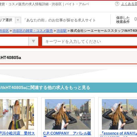
よくある
aの雑貨・コスメ販売の求人情報詳細 - 渋谷区｜バイト・アルバ
保存した
0
リア選択
「あなたの街」のお仕事が探せる求人サイト
検索条件
渋谷区
>
渋谷区の雑貨・コスメ販売
>
渋谷駅
> 株式会社シーエーセールススタッフ/tkHT40
T40805a
kHT40805aに関連する他の求人をもっと見る
江戸川小松川店 受付ス
C.P. COMPANY アパレル販
『essence of ANAYI