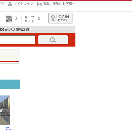
質問
サイトマップ
掲載ご希望のお客様へ
閲覧
キープ
0
0
履歴
リスト
ログイン
805aの求人情報詳細
』 ア...