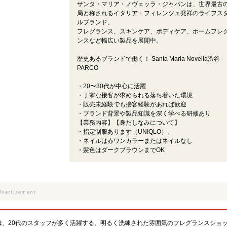
サンタ・マリア・ノヴェッラ・ジャパンは、世界最古
局と称されるイタリア・フィレンツェ発祥のライフス
ルブランド。
フレグランス、スキンケア、ボディケア、ホームフレ
ンスなど幅広い製品を展開中。
歴史あるブランドで働く！ Santa Maria Novella渋谷
PARCO
・20〜30代が中心に活躍
・丁寧な接客が求められる落ち着いた環境
・販売未経験でも接客経験があれば歓迎
・ブランド背景や製品知識を深く学べる研修あり
【業務内容】【身だしなみについて】
・指定制服あります（UNIQLO）。
・ネイルは赤ワンカラーまたはネイルなし
・髪色はダークブラウンまでOK
谷PARCO店は、20代のスタッフが多く活躍する、明るく洗練された雰囲気のフレグランスショ