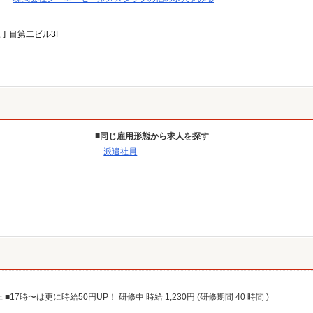
三丁目第二ビル3F
同じ雇用形態から求人を探す
派遣社員
上 ■17時〜は更に時給50円UP！ 研修中 時給 1,230円 (研修期間 40 時間 )