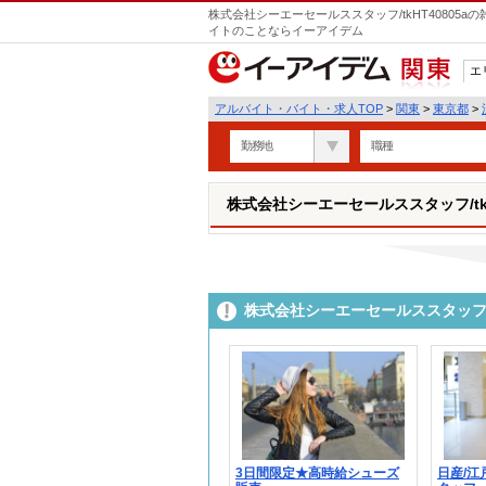
株式会社シーエーセールススタッフ/tkHT40805
イトのことならイーアイデム
エ
関東
アルバイト・バイト・求人TOP
>
関東
>
東京都
>
勤務地
職種
株式会社シーエーセールススタッフ/tkH
株式会社シーエーセールススタッフ/t
3日間限定★高時給シューズ
日産/