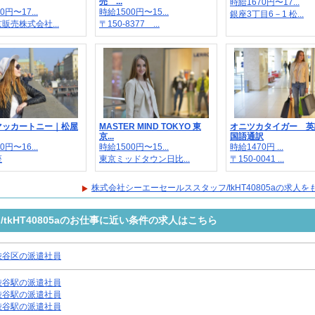
売 ...
時給1670円〜17...
0円〜17...
時給1500円〜15...
銀座3丁目6－1 松...
販売株式会社...
〒150-8377 ...
マッカートニー｜松屋
MASTER MIND TOKYO 東
オニツカタイガー 英
京...
国語通訳
0円〜16...
時給1500円〜15...
時給1470円 ...
座
東京ミッドタウン日比...
〒150-0041 ...
株式会社シーエーセールススタッフ/tkHT40805aの求人
kHT40805aのお仕事に近い条件の求人はこちら
渋谷区の派遣社員
渋谷駅の派遣社員
渋谷駅の派遣社員
渋谷駅の派遣社員