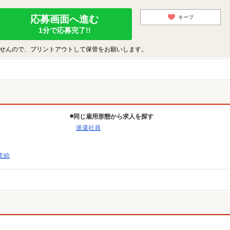
応募画面へ進む
キープ
1分で応募完了!!
せんので、プリントアウトして保管をお願いします。
同じ雇用形態から求人を探す
派遣社員
支給