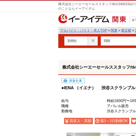
株式会社シーエーセールススタッフ/tkGS40015
のことならイーアイデム
エ
関東
アルバイト・バイト・求人TOP
>
関東
>
東京都
>
勤務地
職種
株式会社シーエーセールススタッフ/tkGS
派遣社員
●IENA （イエナ） 渋谷スクランブ
給与
時給1600円〜16
職種
アパレル販売
勤務地
渋谷スクランブル
高収入・高額
週2～3日勤務OK