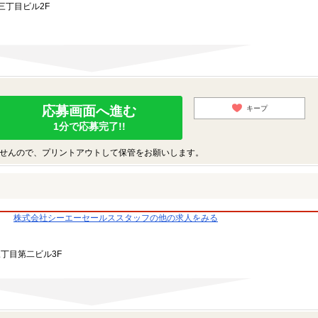
三丁目ビル2F
応募画面へ進む
キープ
1分で応募完了!!
せんので、プリントアウトして保管をお願いします。
株式会社シーエーセールススタッフの他の求人をみる
三丁目第二ビル3F