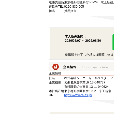
連絡先住所
東京都新宿区新宿3-1-24 京王新宿
連絡先TEL
0120-830-505
担当
採用担当
求人応募期間 ：
2026/08/07 ～ 2026/08/20
※掲載を終了した求人は閲覧できま
企業情報
社名
株式会社シーエーセールススタッフ
企業概要
労働者派遣事業 派 13-040737
有料職業紹介事業 13-ユ-040624
本社所在地
東京都新宿区新宿3-3-2 京王新宿
URL
https://www.ca-ss.jp/