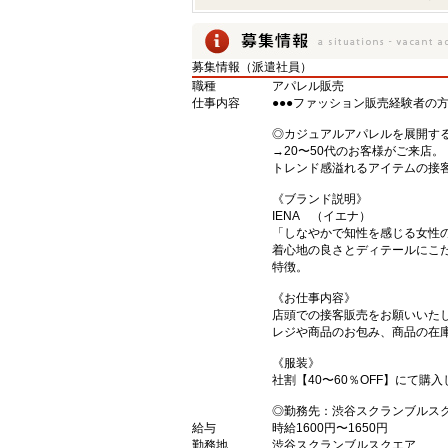
募集情報（派遣社員）
職種
アパレル販売
仕事内容
●●●ファッション販売経験者の
◎カジュアルアパレルを展開す
→20〜50代のお客様がご来店。
トレンド感溢れるアイテムの接
《ブランド説明》
IENA （イエナ）
「しなやかで知性を感じる女性
着心地の良さとディテールにこ
特徴。
《お仕事内容》
店頭での接客販売をお願いいた
レジや商品のお包み、商品の在
《服装》
社割【40〜60％OFF】にて購
◎勤務先：渋谷スクランブルス
給与
時給1600円〜1650円
勤務地
渋谷スクランブルスクエア