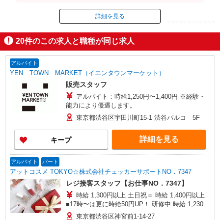
詳細を見る
ID：AE0709006307
20
件のこの求人と職種が同じ求人
掲載期間終了
アルバイト
YEN TOWN MARKET（イエンタウンマーケット）
販売スタッフ
アルバイト：時給1,250円〜1,400円 ※経験・
能力により優遇します。
東京都渋谷区宇田川町15-1 渋谷パルコ 5F
詳細を見る
キープ
アルバイト
パート
アットコスメ TOKYO☆株式会社チェッカーサポートNO．7347
レジ接客スタッフ【お仕事NO．7347】
時給 1,300円以上 土日祝＝ 時給 1,400円以上
■17時〜は更に時給50円UP！ 研修中 時給 1,230円
(研修期間 40 時間 )
東京都渋谷区神宮前1-14-27