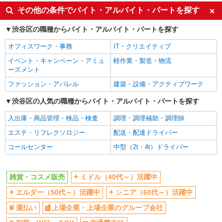
同じ特徴から表参道駅の求人を探す
様）
その他の条件でバイト・アルバイト・パートを探す
東京都渋谷区神宮前六丁目31番21号 東急プ
ミドル（40代～）活躍中
エルダー（50代～）活躍中
渋谷区の職種からバイト・アルバイト・パートを探す
ラザ原宿 ハラカド
シニア（60代～）活躍中
週払い
オフィスワーク・事務
IT・クリエイティブ
詳細を見る
キープ
上場企業・上場企業のグループ会
副業・WワークOK
イベント・キャンペーン・アミュ
軽作業・製造・物流
社
ーズメント
アルバイト
パート
契約社員
交通費支給
エンハーブ
ファッション・アパレル
建築・設備・アクティブワーク
同じ職種から求人を探す
販売スタッフ
渋谷区の人気の職種からバイト・アルバイト・パートを探す
［契約社員］月給217,000円〜 ［アルバイト・
ファッション・アパレル
パート］時給1,260円以上 ※契約社員は月給制、
入出庫・商品管理・検品・検査
調理・調理補助・調理師
アルバイト・パートは時給制です。
雑貨・コスメ販売
アトレ恵比寿： 東京都渋谷区恵比寿南1-5-5
エステ・リフレクソロジー
配送・配達ドライバー
同じ特徴から求人を探す
コールセンター
中型（2t・4t）ドライバー
詳細を見る
キープ
ミドル（40代～）活躍中
上場企業・上場企業のグループ会
社
アルバイト
雑貨・コスメ販売
ミドル（40代～）活躍中
ONE PIECE MUGIWARA STORE HARAJUKU 東急プラザ原宿「ハ
副業・WワークOK
交通費支給
ラカド」店
エルダー（50代～）活躍中
シニア（60代～）活躍中
販売スタッフ
週払い
上場企業・上場企業のグループ会社
［アルバイト］時給1,230円〜（昇給制度あ