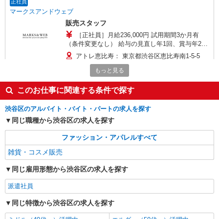
正社員
マークスアンドウェブ
販売スタッフ
［正社員］月給236,000円 試用期間3か月有
（条件変更なし） 給与の見直し年1回、賞与年2回
（1年以上勤務者）、決算賞与年1回 ※当社規程
アトレ恵比寿： 東京都渋谷区恵比寿南1-5-5
による 【キャリアプラン】 働き甲斐を感じる環境
の実現のため、明確なキャリアプラン制度をご用
もっと見る
詳細を見る
キープ
意。各職位毎に求める役割・責務などを細かく設
定。年に1回行う人事面談では、制度に基づいた適
このお仕事に関連する条件で探す
正な評価・給与をスタッフに還元しています。 ・
正社員
アトレ恵比寿ショップのスタッフの場合 パートナ
渋谷区のアルバイト・バイト・パートの求人を探す
THE SHOP
ー3級 月給236,000円 パートナー2級 月給
同じ職種から渋谷区の求人を探す
販売スタッフ
250,000円 パートナー1級 月給264,000円 ※入社
時はパートナー3級からスタート
［正社員］月給221,760円 ※試用期間3ヶ月は
ファッション・アパレルすべて
時給1,230円
雑貨・コスメ販売
東京都渋谷区渋谷二丁目24番12号 渋谷スク
ランブルスクエア
同じ雇用形態から渋谷区の求人を探す
詳細を見る
キープ
派遣社員
同じ特徴から渋谷区の求人を探す
アルバイト
パート
ドラスティック ザ バゲージ