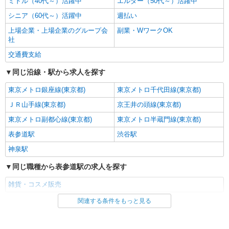
ミドル（40代～）活躍中
エルダー（50代～）活躍中
販売スタッフ
シニア（60代～）活躍中
週払い
［アルバイト・パート］時給1,300円〜 ※経
上場企業・上場企業のグループ会
副業・WワークOK
験・能力により優遇します。 ※試用期間（1ヶ月
社
間）：同条件
アトレ恵比寿： 東京都渋谷区恵比寿南1-5-5
交通費支給
詳細を見る
キープ
同じ沿線・駅から求人を探す
東京メトロ銀座線(東京都)
東京メトロ千代田線(東京都)
正社員
契約社員
アガット
ＪＲ山手線(東京都)
京王井の頭線(東京都)
ジュエリー販売スタッフ
東京メトロ副都心線(東京都)
東京メトロ半蔵門線(東京都)
［契約社員］月給200,000円〜 ［正社員］月給
表参道駅
210,000円〜 ※経験・能力により優遇します。 ※
渋谷駅
諸手当：通勤交通費支給、時間外勤務手当、深夜
アトレ恵比寿： 東京都渋谷区恵比寿南1-5-5
神泉駅
勤務手当、着替手当（勤務状況に応じて支給）
同じ職種から表参道駅の求人を探す
詳細を見る
キープ
雑貨・コスメ販売
アルバイト
パート
関連する条件をもっと見る
同じ雇用形態から表参道駅の求人を探す
BILAN原宿本店 東急プラザ原宿「ハラカド」店
販売スタッフ
派遣社員
［アルバイト］時給1,500円（試用期間中も同