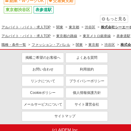
副業・WワークOK
交通費支給
り）
東京都渋谷区神宮前六丁目31番21号 東急プ
東京都渋谷区
表参道駅
ラザ原宿 ハラカド ONE PIECE MUGIWARA
もっと見る
STORE HARAJUKU
詳細を見る
アルバイト・バイト・求人TOP
キープ
関東
東京都
渋谷区
株式会社シーエーセー
アルバイト・バイト・求人TOP
東京都の路線
東京メトロ銀座線
表参道駅
契約社員
職種・条件一覧
ファッション・アパレル
関東
東京都
渋谷区
株式会
YUBUNE 東急プラザ原宿「ハラカド」店
化粧品の接客販売、企画スタッフ
掲載ご希望のお客様へ
よくある質問
［契約社員］月給220,000円 ※経験・能力によ
り優遇します。
お問い合わせ
利用規約
東京都渋谷区神宮前六丁目31番21号 東急プ
ラザ原宿 ハラカド
リンクについて
プライバシーポリシー
詳細を見る
キープ
Cookieポリシー
個人情報保護方針
メールサービスについて
サイト運営会社
アルバイト
パート
シャン・ド・エルブ
サイトマップ
コスメ・ファッション雑貨の販売スタッフ
［アルバイト］ 〔１〕時給1,315円〜1,375
円 ※1日7時間〜勤務の方 〔２〕時給1,275円
(c) AIDEM Inc.