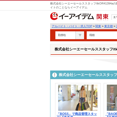
株式会社シーエーセールススタッフ/tkOR41394
イトのことならイーアイデム
エ
関東
アルバイト・バイト・求人TOP
>
関東
>
東京都
>
勤務地
職種
株式会社シーエーセールススタッフ/tkO
株式会社シーエーセールススタッフ/t
「BOSS」で商品管理スタッ
「BAO