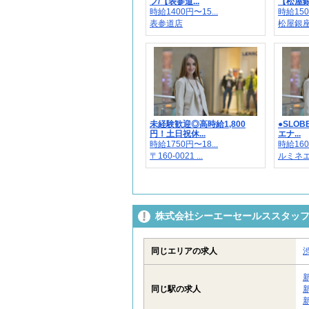
フ/【表参道...
【松屋
時給1400円〜15...
時給1500
表参道店
松屋銀
未経験歓迎◎高時給1,800
●SLOB
円！土日祝休...
エナ...
時給1750円〜18...
時給160
〒160-0021 ...
ルミネ
株式会社シーエーセールススタッフ/
同じエリアの求人
同じ駅の求人