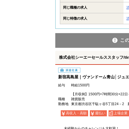
同じ職種の求人
同じ特徴の求人
こ
株式会社シーエーセールススタッフ/tkOR
派遣社員
新宿高島屋｜ヴァンドーム青山│ジュ
給与
時給1500円
【月収例】1500円×7時間30分×22
職種
雑貨販売
勤務地
東京都渋谷区千駄ヶ谷5丁目24－2 
高収入・高額
週払い
上場企業
未経験からのチャレンジも大歓迎！