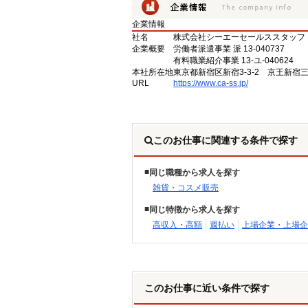
企業情報
社名
株式会社シーエーセールススタッフ
企業概要
労働者派遣事業 派 13-040737
有料職業紹介事業 13-ユ-040624
本社所在地
東京都新宿区新宿3-3-2 京王新宿
URL
https://www.ca-ss.jp/
このお仕事に関連する条件で探す
同じ職種から求人を探す
雑貨・コスメ販売
同じ特徴から求人を探す
高収入・高額
週払い
上場企業・上場企
このお仕事に近い条件で探す