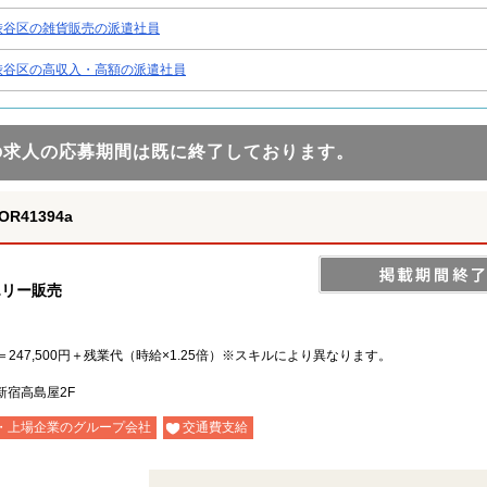
渋谷区の雑貨販売の派遣社員
渋谷区の高収入・高額の派遣社員
の求人の応募期間は既に終了しております。
41394a
エリー販売
日＝247,500円＋残業代（時給×1.25倍）※スキルにより異なります。
新宿高島屋2F
・上場企業のグループ会社
交通費支給