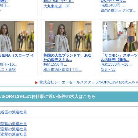
銀座】
OK♪ディーラ...
時給1540円〜16...
円 ...
時給1400円 ...
大丸東京店 8F
座
BMW 横浜三ツ沢支...
E IENA（スローブ イ
英国の人気ブランドで、あな
「サロモン」スポーツ
たの販売スキル...
ルの販売【新丸...
0円〜16...
時給1550円 ...
時給1550円〜16...
エスト新宿
横浜市西区南幸1丁目...
新丸ビル
株式会社シーエーセールススタッフ/tkOR41394aの求人
tkOR41394aのお仕事に近い条件の求人はこちら
渋谷区の派遣社員
新宿駅の派遣社員
新宿駅の派遣社員
新宿駅の派遣社員