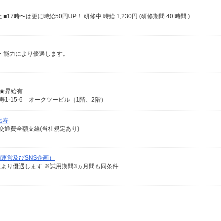
上 ■17時〜は更に時給50円UP！ 研修中 時給 1,230円 (研修期間 40 時間 )
経験・能力により優遇します。
 ★昇給有
比寿1-15-6 オークツービル（1階、2階）
比寿
交通費全額支給(当社規定あり)
運営及びSNS企画）
力により優遇します ※試用期間3ヵ月間も同条件