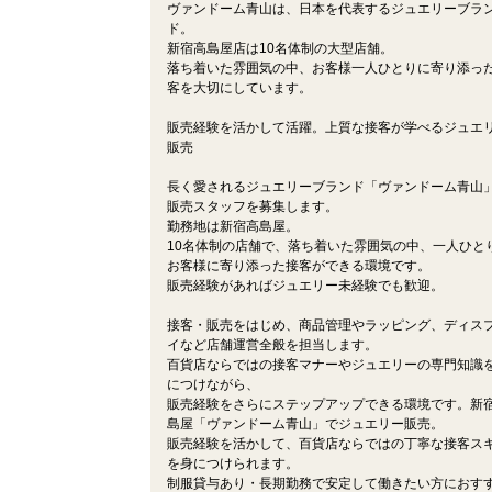
ヴァンドーム青山は、日本を代表するジュエリーブラ
ド。
新宿高島屋店は10名体制の大型店舗。
落ち着いた雰囲気の中、お客様一人ひとりに寄り添っ
客を大切にしています。
販売経験を活かして活躍。上質な接客が学べるジュエ
販売
長く愛されるジュエリーブランド「ヴァンドーム青山
販売スタッフを募集します。
勤務地は新宿高島屋。
10名体制の店舗で、落ち着いた雰囲気の中、一人ひと
お客様に寄り添った接客ができる環境です。
販売経験があればジュエリー未経験でも歓迎。
接客・販売をはじめ、商品管理やラッピング、ディス
イなど店舗運営全般を担当します。
百貨店ならではの接客マナーやジュエリーの専門知識
につけながら、
販売経験をさらにステップアップできる環境です。新
島屋「ヴァンドーム青山」でジュエリー販売。
販売経験を活かして、百貨店ならではの丁寧な接客ス
を身につけられます。
制服貸与あり・長期勤務で安定して働きたい方におす