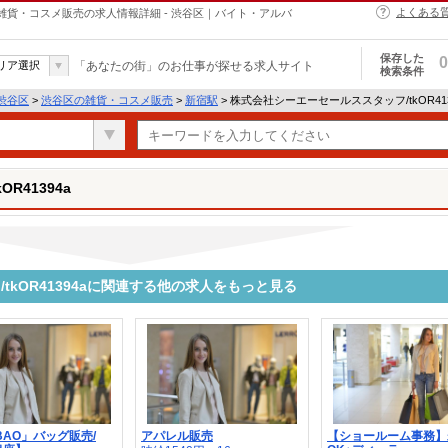
よくある
aの雑貨・コスメ販売の求人情報詳細 - 渋谷区｜バイト・アルバ
保存した
0
リア選択
「あなたの街」のお仕事が探せる求人サイト
検索条件
渋谷区
>
渋谷区の雑貨・コスメ販売
>
新宿駅
> 株式会社シーエーセールススタッフ/tkOR41
R41394a
kOR41394aに関連する他の求人をもっと見る
BAO」バッグ販売/
アパレル販売
【ショールーム事務】