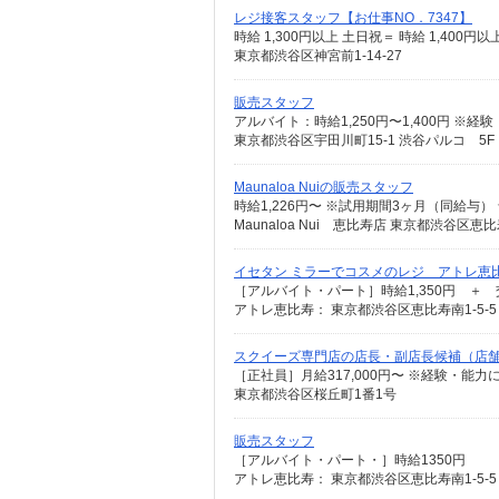
レジ接客スタッフ【お仕事NO．7347】
時給 1,300円以上 土日祝＝ 時給 1,400円以
東京都渋谷区神宮前1-14-27
販売スタッフ
アルバイト：時給1,250円〜1,400円 ※
東京都渋谷区宇田川町15-1 渋谷パルコ 5F
Maunaloa Nuiの販売スタッフ
時給1,226円〜 ※試用期間3ヶ月（同給与）
Maunaloa Nui 恵比寿店 東京都渋谷区恵
イセタン ミラーでコスメのレジ アトレ恵
［アルバイト・パート］時給1,350円 ＋ 
アトレ恵比寿： 東京都渋谷区恵比寿南1-5-5
スクイーズ専門店の店長・副店長候補（店舗
［正社員］月給317,000円〜 ※経験・能
東京都渋谷区桜丘町1番1号
販売スタッフ
［アルバイト・パート・］時給1350円
アトレ恵比寿： 東京都渋谷区恵比寿南1-5-5