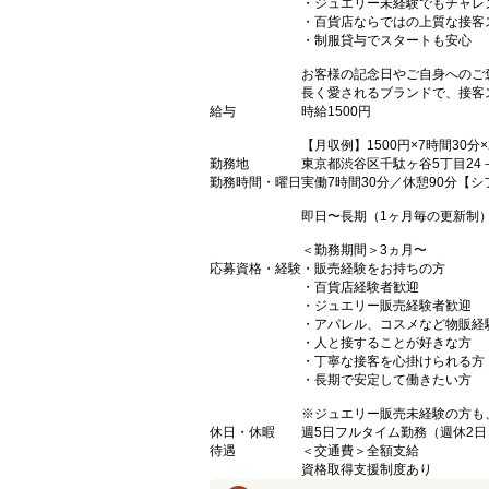
・ジュエリー未経験でもチャレ
・百貨店ならではの上質な接客
・制服貸与でスタートも安心
お客様の記念日やご自身へのご
長く愛されるブランドで、接客
給与
時給1500円
【月収例】1500円×7時間30分
勤務地
東京都渋谷区千駄ヶ谷5丁目24
勤務時間・曜日
実働7時間30分／休憩90分【シフト例】
即日〜長期（1ヶ月毎の更新制
＜勤務期間＞3ヵ月〜
応募資格・経験
・販売経験をお持ちの方
・百貨店経験者歓迎
・ジュエリー販売経験者歓迎
・アパレル、コスメなど物販経
・人と接することが好きな方
・丁寧な接客を心掛けられる方
・長期で安定して働きたい方
※ジュエリー販売未経験の方も
休日・休暇
週5日フルタイム勤務（週休2日
待遇
＜交通費＞全額支給
資格取得支援制度あり