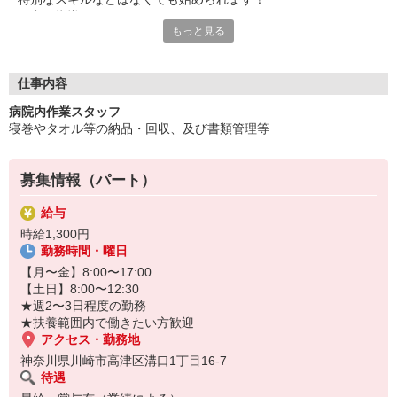
丁寧な指導もあるので
もっと見る
初めての方も安心して取り組めますよ。
少ない日数で働けるところもポイント。
週2日〜3日勤務なので、
仕事内容
「扶養内に抑えて家事と両立したい」
病院内作業スタッフ
「仕事復帰なのでゆとりをもちたい」
寝巻やタオル等の納品・回収、及び書類管理等
「負担にならない程度に頑張りたい」
といった方にピッタリです！
募集情報（パート）
年齢を気にせず無理なく活躍できる・・・
そんなお仕事を始めるこの機会をお見逃しなく◎
給与
時給1,300円
勤務時間・曜日
【月〜金】8:00〜17:00
【土日】8:00〜12:30
★週2〜3日程度の勤務
★扶養範囲内で働きたい方歓迎
アクセス・勤務地
神奈川県川崎市高津区溝口1丁目16-7
待遇