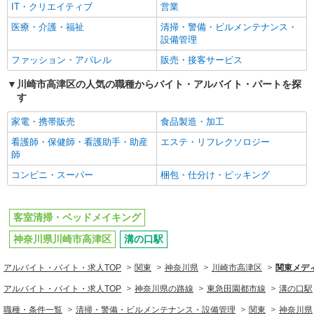
IT・クリエイティブ
営業
医療・介護・福祉
清掃・警備・ビルメンテナンス・
設備管理
ファッション・アパレル
販売・接客サービス
川崎市高津区の人気の職種からバイト・アルバイト・パートを探
す
家電・携帯販売
食品製造・加工
看護師・保健師・看護助手・助産
エステ・リフレクソロジー
師
コンビニ・スーパー
梱包・仕分け・ピッキング
客室清掃・ベッドメイキング
神奈川県川崎市高津区
溝の口駅
アルバイト・バイト・求人TOP
関東
神奈川県
川崎市高津区
関東メデ
アルバイト・バイト・求人TOP
神奈川県の路線
東急田園都市線
溝の口駅
職種・条件一覧
清掃・警備・ビルメンテナンス・設備管理
関東
神奈川県