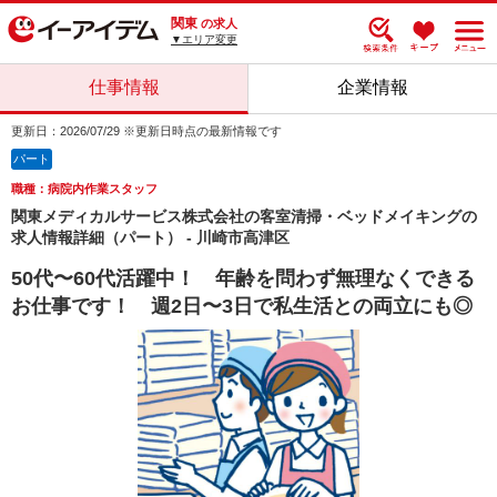
関東
の求人
▼エリア変更
仕事情報
企業情報
更新日：2026/07/29 ※更新日時点の最新情報です
パート
職種：病院内作業スタッフ
関東メディカルサービス株式会社の客室清掃・ベッドメイキングの
求人情報詳細（パート） - 川崎市高津区
50代〜60代活躍中！ 年齢を問わず無理なくできる
お仕事です！ 週2日〜3日で私生活との両立にも◎