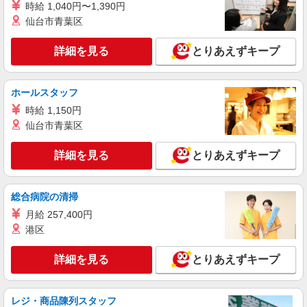
時給 1,040円〜1,390円
円〜 ★土曜・日曜・祝日は時給100円ＵＰ！
仙台市青葉区
埼玉県上尾市緑丘3-3-11-2
詳細を見る
とりあえずキープ
詳細を見る
キープ
アルバイト
ホールスタッフ
生鮮市場TOP 北上尾店
時給 1,150円
スーパーマーケットでのフロアスタッフ
仙台市青葉区
＜アルバイト＞ 時給1171円〜／高校生時給
1141円〜※高校生OK ★週4日以上の勤務契約の方
詳細を見る
とりあえずキープ
は、日・祝日は時給100円ＵＰ！
埼玉県上尾市緑丘3-3-11-2
詳細を見る
総合病院の清掃
キープ
月給 257,400円
パート
港区
いなげや 上尾沼南駅前店
食品スーパースタッフ（寿司）
詳細を見る
とりあえずキープ
時給：1204円（寿司） ※曜日・時間帯によっ
て加算 ▼詳細は以下の通り 日・祝日／時給125円
増 ★学生以外の長期希望の方はパート対象です。
レジ・商品陳列スタッフ
埼玉県上尾市原市中1-1-8