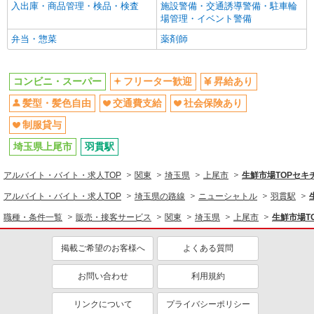
入出庫・商品管理・検品・検査
施設警備・交通誘導警備・駐車輪
場管理・イベント警備
弁当・惣菜
薬剤師
コンビニ・スーパー
フリーター歓迎
昇給あり
髪型・髪色自由
交通費支給
社会保険あり
制服貸与
埼玉県上尾市
羽貫駅
アルバイト・バイト・求人TOP
関東
埼玉県
上尾市
生鮮市場TOPセ
アルバイト・バイト・求人TOP
埼玉県の路線
ニューシャトル
羽貫駅
職種・条件一覧
販売・接客サービス
関東
埼玉県
上尾市
生鮮市場T
掲載ご希望のお客様へ
よくある質問
お問い合わせ
利用規約
リンクについて
プライバシーポリシー