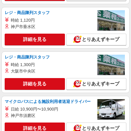
スーパーマーケットでの夜間責任者
＜パート＞ 時給1400円〜／16時以降時給1500
レジ・商品陳列スタッフ
円〜 ★土曜・日曜・祝日は時給100円ＵＰ！
時給 1,120円
埼玉県上尾市須ケ谷1-240
神戸市垂水区
詳細を見る
キープ
詳細を見る
とりあえずキープ
パート
生鮮市場TOP 小敷谷店
レジ・商品陳列スタッフ
スーパーマーケットでの精肉スタッフ
時給 1,300円
＜パート＞ 時給1252円〜／16時以降時給1352
大阪市中央区
円〜 ★土曜・日曜・祝日は時給100円ＵＰ！
埼玉県上尾市小敷谷字天久保605-1
詳細を見る
とりあえずキープ
詳細を見る
キープ
マイクロバスによる施設利用者送迎ドライバー
日給 10,900円〜10,900円
神戸市須磨区
詳細を見る
とりあえずキープ