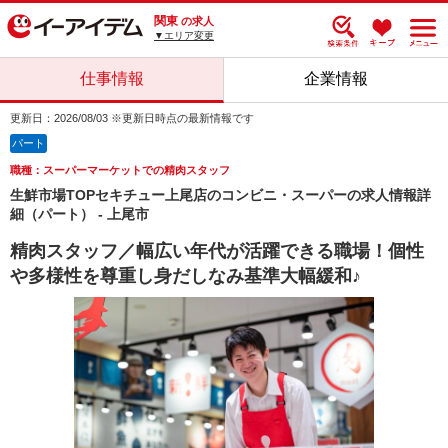
関東
の求人
▼エリア変更
仕事情報
企業情報
更新日：2026/08/03 ※更新日時点の最新情報です
パート
職種：スーパーマーケットでの精肉スタッフ
生鮮市場TOPセキチュー上尾店のコンビニ・スーパーの求人情報詳
細（パート） - 上尾市
精肉スタッフ／幅広い年代が活躍できる職場！個性
や多様性を尊重し身だしなみ基準大幅緩和♪