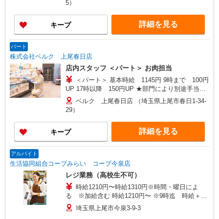
5）
に時給100円UP！ 上記時間帯は募集時間ではあり
ません。募集時間は勤務時間・曜日欄でご確認く
詳細を見る
キープ
ださい。
パート
株式会社ベルク 上尾春日店
店内スタッフ ＜パート＞ お肉担当
＜パート＞ 基本時給 1145円 9時まで 100円
UP 17時以降 150円UP ★部門により別途手当が
つく場合あり ※22時以降 基本時給より25％UP
ベルク 上尾春日店 （埼玉県上尾市春日1-34-
★評価制度で時給UP！ ★パートは日・祝日は更
29）
に時給100円UP！ 上記時間帯は募集時間ではあり
ません。募集時間は勤務時間・曜日欄でご確認く
詳細を見る
キープ
ださい。
アルバイト
生活協同組合コープみらい コープ今泉店
レジ業務（高校生不可）
時給1210円〜時給1310円※時間・曜日によ
る ※加給含む 時給1210円〜 ※9時迄 時給＋
100円
埼玉県上尾市今泉3-9-3