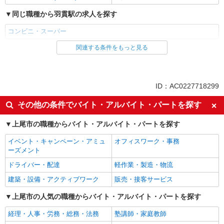
同じ職種から羽貫駅の求人を探す
コンビニ・スーパー
関連する条件をもっと見る
同じ雇用形態から羽貫駅の求人を探す
パート
同じ特徴から羽貫駅の求人を探す
ID：AC0227718299
フリーター歓迎
昇給あり
その他の条件でバイト・アルバイト・パートを探す
髪型・髪色自由
交通費支給
上尾市の職種からバイト・アルバイト・パートを探す
社会保険あり
制服貸与
イベント・キャンペーン・アミュ
オフィスワーク・事務
同じ職種から求人を探す
ーズメント
販売・接客サービス
ドライバー・配達
軽作業・製造・物流
コンビニ・スーパー
建築・設備・アクティブワーク
販売・接客サービス
同じ特徴から求人を探す
上尾市の人気の職種からバイト・アルバイト・パートを探す
交通費支給
経理・人事・労務・総務・法務
社会保険あり
塾講師・家庭教師