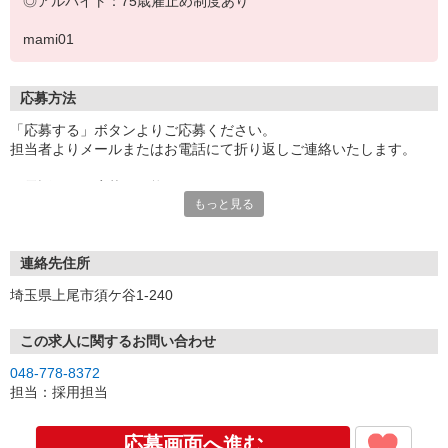
◎アルバイト：75歳雇止め制度あり
mami01
応募方法
「応募する」ボタンよりご応募ください。
担当者よりメールまたはお電話にて折り返しご連絡いたします。
お電話でのご応募も可能です。
もっと見る
※連絡先TELの記載がある場合のみ
※応募受付時間：9時〜17時
面接の際は履歴書（写真貼付）をご持参ください。
連絡先住所
埼玉県上尾市須ケ谷1-240
この求人に関するお問い合わせ
048-778-8372
担当：採用担当
応募画面へ進む