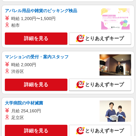
パート
生鮮市場TOPセキチュー上尾店
アパレル用品や雑貨のピッキング検品
スーパーマーケットでのフロアスタッフ
時給 1,200円〜1,500円
＜パート＞ 時給1171円〜／16時以降時給1271
柏市
円〜 ★土曜・日曜・祝日は時給100円ＵＰ！
埼玉県上尾市須ケ谷1-240
詳細を見る
とりあえずキープ
詳細を見る
キープ
マンションの受付・案内スタッフ
時給 2,000円
パート
生鮮市場TOPセキチュー上尾店
渋谷区
スーパーマーケットでのフロアスタッフ
詳細を見る
とりあえずキープ
＜パート＞ 時給1171円〜／16時以降時給1271
円〜 ★土曜・日曜・祝日は時給100円ＵＰ！
埼玉県上尾市須ケ谷1-240
大学病院の中材滅菌
月給 254,160円
詳細を見る
キープ
足立区
パート
詳細を見る
とりあえずキープ
生鮮市場TOPセキチュー上尾店