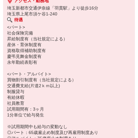
分からないこともすぐに聞けるアットホームな雰囲気の職場です。
アクセス・勤務地
経験がなくても、ブランクがあっても、OK！
埼玉新都市交通伊奈線「羽貫駅」より徒歩16分
埼玉県上尾市須ケ谷1-240
待遇
<パート>
社会保険完備
昇給制度有（当社規定による）
産休・育休制度有
資格取得補助制度有
慶弔見舞金制度有
永年勤続表彰有
<パート・アルバイト>
買物割引制度有（当社規定による）
交通費支給(片道2ｋｍ以上)
制服貸与
有給休暇
社員教育
試用期間有：3ヶ月
1分単位で給与発生
※試用期間中も給与の変動なし
◎パート：65歳雇止め制度及び再雇用制度あり