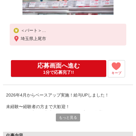
＜パート＞
時給1252円〜／16時以降時給1352円〜
埼玉県上尾市
★土曜・日曜・祝日は時給100円ＵＰ！
応募画面へ進む
1分で応募完了!!
キープ
2026年4月からベースアップ実施！給与UPしました！
未経験〜経験者の方まで大歓迎！
フリーター、主婦・主夫、ブランクある方など歓迎！
もっと見る
Wワーク・扶養範囲内勤務OK！
それぞれの都合に合わせて勤務可能です！
※Ｗワークには規定があります（兼職先との合計労働時間が40時
間未満であること）
仕事内容