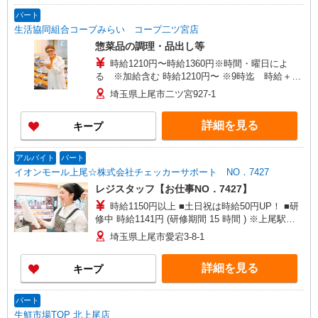
パート
生活協同組合コープみらい コープ二ツ宮店
惣菜品の調理・品出し等
時給1210円〜時給1360円※時間・曜日によ
る ※加給含む 時給1210円〜 ※9時迄 時給＋
100円 ※16時（17時）以降 時給＋150円 ※日・
埼玉県上尾市二ツ宮927-1
祝日 時給＋150円
詳細を見る
キープ
アルバイト
パート
イオンモール上尾☆株式会社チェッカーサポート NO．7427
レジスタッフ【お仕事NO．7427】
時給1150円以上 ■土日祝は時給50円UP！ ■研
修中 時給1141円 (研修期間 15 時間 ) ※上尾駅か
らのバス代も支給あり
埼玉県上尾市愛宕3-8-1
詳細を見る
キープ
パート
生鮮市場TOP 北上尾店