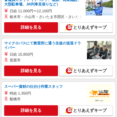
大型駐車場、JR列車見張りなど）
パート
日給 11,000円〜12,100円
生鮮市場TOPセキチュー上尾店
栃木市・小山市・さいたま市西区・さいたま市岩槻区・久喜市・
スーパーマーケットでの惣菜ベーカリースタッ
フ
詳細を見る
とりあえずキープ
＜パート＞ 時給1171円〜／16時以降時給1271
円〜 ★土曜・日曜・祝日は時給100円ＵＰ！
マイクロバスにて教習所に通う生徒の送迎ドラ
埼玉県上尾市須ケ谷1-240
イバー
日給 15,850円
詳細を見る
キープ
箕面市
アルバイト
詳細を見る
とりあえずキープ
生鮮市場TOPセキチュー上尾店
スーパーマーケットでのフロアスタッフ
＜アルバイト＞ 時給1141円〜※大学生OK、高
スーパー資材の仕分け作業スタッフ
卒以上 ★週4日以上の勤務契約の方は、日・祝日
時給 1,350円
は時給100円ＵＰ！
埼玉県上尾市須ケ谷1-240
船橋市
詳細を見る
キープ
詳細を見る
とりあえずキープ