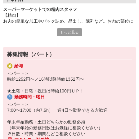
スーパーマーケットでの精肉スタッフ
セミセルフレジを導入しているため直接お金を触りません。
【精肉】
お肉の簡単な加工やパック詰め、品出し、陳列など。お肉の部位に
多様性や個性を尊重し
詳しくなれます。
動きやすくカジュアルな服装◎（ジーパン可）
もっと見る
髪色自由◎（※場合によっては帽子着用）
シフト時間・曜日は応相談
※生鮮品を扱う為一定のルールがあります。
働きやすさ抜群のスーパーマーケット『マミーマート』
販売スタッフ募集中！
まずはお気軽にお問合せください！
募集情報（パート）
マミーマートで働くと、待遇もいっぱい！
パート・アルバイトの募集です！
給与
＜パート＞
＜お買い物優遇制度＞お仕事帰りにお得にお買いものして帰れま
時給1252円〜／16時以降時給1352円〜
す！
＜昇給あり＞能力と評価に応じて昇給あります。社員登用制度もあ
★土曜・日曜・祝日は時給100円ＵＰ！
ります！
勤務時間・曜日
その他にも、
＜交通費支給＞＜制服貸与＞
＜パート＞
＜各社会保険完備＞＜互助会制度＞ 等々
7:00〜17:00（内7.5h） 週4日〜勤務できる方歓迎
うれしい待遇をご用意しました！
年末年始勤務・土日どちらかの勤務必須
『未経験でも安心!簡単おしごと』
（年末年始の勤務日数はお気軽に相談ください）
丁寧にお教えしますので、どなたも安心スタート。
※日数・時間・期間などご相談ください