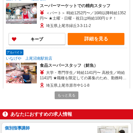
スーパーマーケットでの精肉スタッフ
＜パート＞ 時給1252円〜／16時以降時給1352
円〜 ★土曜・日曜・祝日は時給100円ＵＰ！
埼玉県上尾市緑丘3-3-11-2
詳細を見る
キープ
アルバイト
いなげや 上尾沼南駅前店
食品スーパースタッフ（鮮魚）
大学・専門学生／時給1141円〜 高校生／時給
1141円 ★職種を限定しての募集のため、勤務時
間・曜日の項目をご確認ください。
埼玉県上尾市原市中1-1-8
もっと見る
詳細を見る
キープ
パート
あなたにおすすめの求人情報
生鮮市場TOP 北上尾店
スーパーマーケットでのフロアスタッフ
個別指導講師
＜パート＞ 時給1171円〜／16時以降時給1271