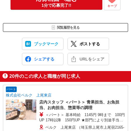
1分で応募完了!!
キープ
閲覧履歴を見る
ブックマーク
ポストする
シェアする
URLをシェア
20
件のこの求人と職種が同じ求人
パート
株式会社ベルク 上尾東店
店内スタッフ ＜パート＞ 青果担当、お魚担
当、お肉担当、惣菜等の調理
＜パート＞ 基本時給 1145円 9時まで 100円
UP 17時以降 150円UP ★部門により別途手当が
つく場合あり ※22時以降 基本時給より25％UP
ベルク 上尾東店 （埼玉県上尾市上尾宿2165-
★評価制度で時給UP！ ★パートは日・祝日は更