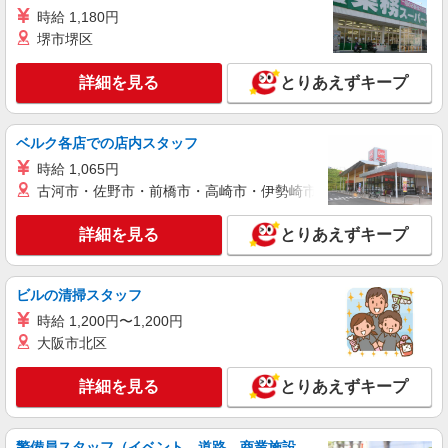
★職種を限定しての募集のため、勤務時間・曜日
時給 1,180円
の項目をご確認ください。
詳細を見る
堺市堺区
キープ
詳細を見る
とりあえずキープ
パート
生鮮市場TOPセキチュー上尾店
スーパーマーケットでの精肉スタッフ
ベルク各店での店内スタッフ
＜パート＞ 時給1252円〜／16時以降時給1352
時給 1,065円
円〜 ★土曜・日曜・祝日は時給100円ＵＰ！
古河市・佐野市・前橋市・高崎市・伊勢崎市・太田市・館林市・
埼玉県上尾市須ケ谷1-240
詳細を見る
とりあえずキープ
詳細を見る
キープ
アルバイト
ビルの清掃スタッフ
生鮮市場TOPセキチュー上尾店
時給 1,200円〜1,200円
スーパーマーケットでの早朝フロアスタッフ
大阪市北区
＜アルバイト＞ 時給1180円〜※大学生OK、高
卒以上 ★週4日以上の勤務契約の方は、日・祝日
詳細を見る
とりあえずキープ
は時給100円ＵＰ！
埼玉県上尾市須ケ谷1-240
詳細を見る
キープ
警備員スタッフ（イベント、道路、商業施設、