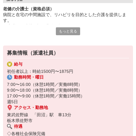
資格手当も充実！高待遇で迎え入れます。
老健の介護士（資格必須）
研修制度も豊富でスキルアップ可能。
病院と在宅の中間施設で、リハビリを目的とした介護を提供しま
ブランクがあっても大丈夫！
す。
安定した施設で長く働けますよ。
医療職との連携や記録業務も担っていいただきます。
新しい環境で挑戦しませんか？
もっと見る
※食事・入浴・排せつなどの生活支援あり
ご応募を心よりお待ちしております！
利用者の身体機能の維持・向上を目指し、
チームで支援をしていきましょう！！
募集情報（派遣社員）
給与
初任者以上：時給1500円〜1875円
勤務時間・曜日
7:00〜16:00（休憩1時間／実働8時間）
9:00〜18:00（休憩1時間／実働8時間）
17:00〜9:00（休憩1時間／実働15時間）
週5日
アクセス・勤務地
東武佐野線 「田沼」駅 車13分
栃木県佐野市
待遇
◇各種社会保険完備