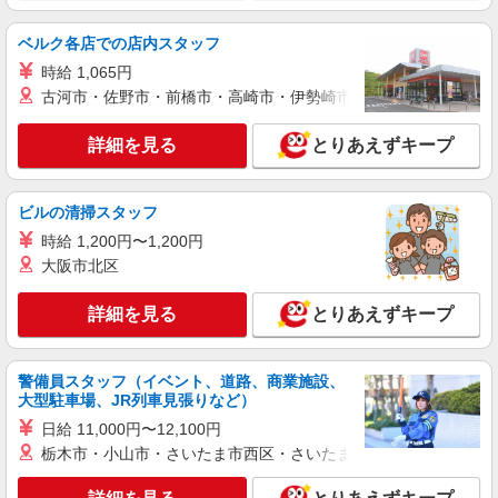
栃木県佐野市 【最寄駅】東武佐野線「佐野
市」駅
ベルク各店での店内スタッフ
時給 1,065円
詳細を見る
キープ
古河市・佐野市・前橋市・高崎市・伊勢崎市・太田市・館林市・
派遣社員
詳細を見る
とりあえずキープ
株式会社kotrio /●UT-H-2069367
佐野市＊幅広い世代が活動中！サ高住のサポー
トSTAFF
ビルの清掃スタッフ
時給1500円〜2150円 ＜日払い有/週払い有/交
時給 1,200円〜1,200円
通費全支給(ガソリン代含む)＞
大阪市北区
佐野市内
詳細を見る
とりあえずキープ
詳細を見る
キープ
警備員スタッフ（イベント、道路、商業施設、
派遣社員
大型駐車場、JR列車見張りなど）
株式会社kotrio /●UT-H-2094010
日給 11,000円〜12,100円
＼健康的に働こう／利用者さんと一緒に体操や
栃木市・小山市・さいたま市西区・さいたま市岩槻区・久喜市・
リハビリサポート等
時給1500円〜2125円 ＜日払い有/週払い有/交