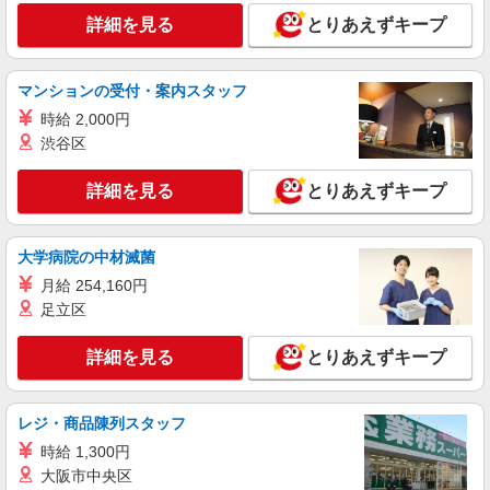
詳細を見る
佐野市内
とりあえずキープ
詳細を見る
キープ
マンションの受付・案内スタッフ
時給 2,000円
派遣社員
渋谷区
株式会社kotrio /●UT-H-2010110
佐野市＊少人数グルホで利用者さんと家事や掃
詳細を見る
除など♪日払いOK
とりあえずキープ
時給1500円〜2125円 ＜日払い有/週払い有/交
通費全支給(ガソリン代含む)＞
大学病院の中材滅菌
佐野市/佐野市駅 徒歩10分
月給 254,160円
足立区
詳細を見る
キープ
詳細を見る
とりあえずキープ
派遣社員
株式会社kotrio /●UT-H-2009862
毎日通うのが楽しみになる＊ホテルのような美
レジ・商品陳列スタッフ
しいサ高住のSTAFF
時給 1,300円
時給1500円〜2125円 ＜日払い有/週払い有/交
大阪市中央区
通費全支給(ガソリン代含む)＞