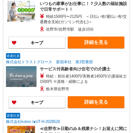
いつもの家事がお仕事に！？少人数の福祉施設
で日常サポート！
時給1500円〜2125円 ＜日払い有/週払い有/交
通費全支給(ガソリン代含む)＞
佐野市/佐野市駅 徒歩10分
詳細を見る
キープ
派遣社員
株式会社トラストグロース 新宿本社 第3営業部
サービス付高齢者向け住宅での介護士
時給：初任者1400円/実務者1450円/介護福祉士
1500円 ※資格・経験による
栃木県佐野市
詳細を見る
キープ
派遣社員
株式会社kotrio /●UT-H-2028526
≪佐野市≫日勤のみ＆残業ナシ！お迎えに間に