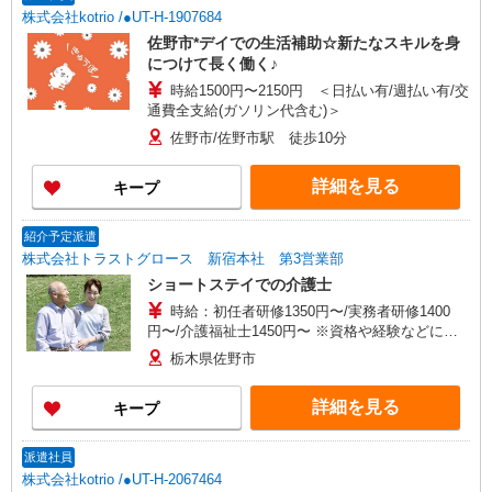
株式会社kotrio /●UT-H-1907684
佐野市*デイでの生活補助☆新たなスキルを身
につけて長く働く♪
時給1500円〜2150円 ＜日払い有/週払い有/交
通費全支給(ガソリン代含む)＞
佐野市/佐野市駅 徒歩10分
詳細を見る
キープ
紹介予定派遣
株式会社トラストグロース 新宿本社 第3営業部
ショートステイでの介護士
時給：初任者研修1350円〜/実務者研修1400
円〜/介護福祉士1450円〜 ※資格や経験などによ
る
栃木県佐野市
詳細を見る
キープ
派遣社員
株式会社kotrio /●UT-H-2067464