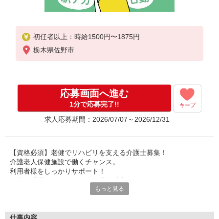
初任者以上：時給1500円〜1875円
栃木県佐野市
応募画面へ進む
1分で応募完了!!
キープ
求人応募期間：2026/07/07～2026/12/31
【資格必須】老健でリハビリを支える介護士募集！
介護老人保健施設で働くチャンス。
利用者様をしっかりサポート！
医療・看護・リハビリとの連携が魅力。
もっと見る
多職種連携のスキルが身につきます。
あなたの介護スキルを存分に発揮できます。
経験者は即戦力として優遇！
仕事内容