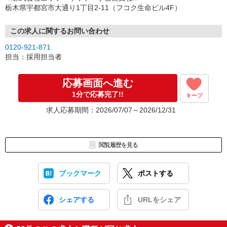
（3）選考・お仕事のご案内
栃木県宇都宮市大通り1丁目2-11（フコク生命ビル4F）
↓
（4）就業開始
※紹介予定派遣・職業紹介などで、正職員登用前提でのお仕事も可
この求人に関するお問い合わせ
能です。
0120-921-871
担当：採用担当者
応募画面へ進む
1分で応募完了!!
キープ
求人応募期間：2026/07/07～2026/12/31
閲覧履歴を見る
ブックマーク
ポストする
シェアする
URLをシェア