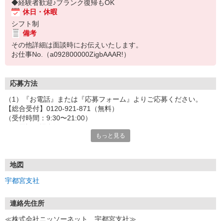
◆経験者歓迎♪ブランク復帰もOK
休日・休暇
シフト制
備考
その他詳細は面談時にお伝えいたします。
お仕事No.（a092800000ZigbAAAR!）
応募方法
（1）『お電話』または『応募フォーム』よりご応募ください。
【総合受付】0120-921-871（無料）
（受付時間：9:30〜21:00）
〈お電話の場合〉
もっと見る
「e-aidemを見て」とお伝えいただけるとスムーズです。
〈応募フォームからご応募の場合〉
当社担当者から連絡させていただきます。
◎応募フォームからのご応募は24時間受付中です！
地図
↓
宇都宮支社
（2）面談・登録の実施
お電話でのカンタン登録面談や来社登録面談を実施しております。
ご都合のよいお日にちをお聞かせください。
連絡先住所
↓
≪株式会社ニッソーネット 宇都宮支社≫