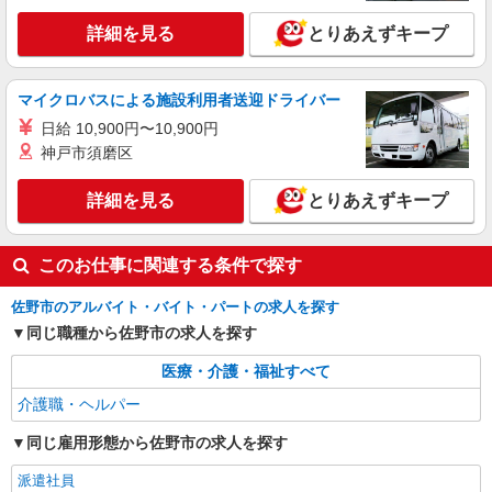
佐野市/佐野市駅 徒歩10分
詳細を見る
とりあえずキープ
詳細を見る
キープ
マイクロバスによる施設利用者送迎ドライバー
派遣社員
日給 10,900円〜10,900円
株式会社kotrio /●UT-H-2067393
神戸市須磨区
佐野市/未経験OK★誰かの支えになれる人に！
グルホの世話人♪
詳細を見る
とりあえずキープ
時給1500円〜2125円 ＜日払い有/週払い有/交
通費全支給(ガソリン代含む)＞
佐野市/佐野市駅 徒歩10分
このお仕事に関連する条件で探す
詳細を見る
キープ
佐野市のアルバイト・バイト・パートの求人を探す
同じ職種から佐野市の求人を探す
医療・介護・福祉すべて
介護職・ヘルパー
同じ雇用形態から佐野市の求人を探す
派遣社員