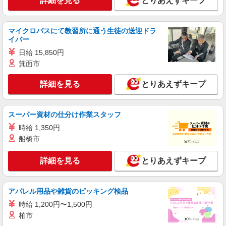
詳細を見る
とりあえずキープ
通費全支給(ガソリン代含む)＞
佐野市/佐野市駅 徒歩10分
マイクロバスにて教習所に通う生徒の送迎ドラ
詳細を見る
キープ
イバー
日給 15,850円
派遣社員
箕面市
株式会社kotrio /●UT-H-2099823
介護は人生のサポーター。サ高住STAFF募
詳細を見る
とりあえずキープ
集。日払いOK！
時給1500円〜2150円 ＜日払い有/週払い有/交
通費全支給(ガソリン代含む)＞
スーパー資材の仕分け作業スタッフ
佐野市/佐野市駅 徒歩10分
時給 1,350円
船橋市
詳細を見る
キープ
詳細を見る
とりあえずキープ
派遣社員
株式会社kotrio /●UT-H-1732760
アパレル用品や雑貨のピッキング検品
サ高住職員＊残業しているようじゃダメか、定
時でね、帰らないと
時給 1,200円〜1,500円
柏市
時給1500円〜2125円 ＜日払い有/週払い有/交
通費全支給(ガソリン代含む)＞