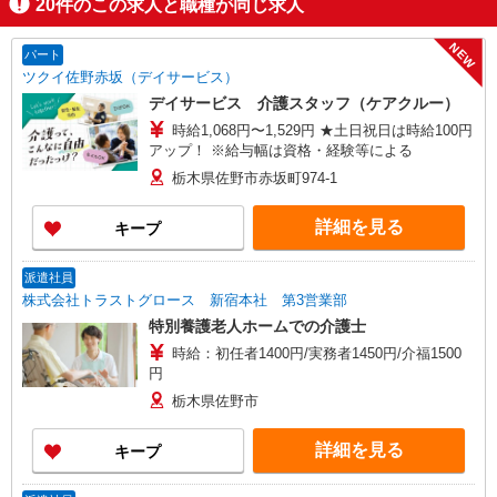
20
件のこの求人と職種が同じ求人
NEW
パート
ツクイ佐野赤坂（デイサービス）
デイサービス 介護スタッフ（ケアクルー）
時給1,068円〜1,529円 ★土日祝日は時給100円
アップ！ ※給与幅は資格・経験等による
栃木県佐野市赤坂町974-1
詳細を見る
キープ
派遣社員
株式会社トラストグロース 新宿本社 第3営業部
特別養護老人ホームでの介護士
時給：初任者1400円/実務者1450円/介福1500
円
栃木県佐野市
詳細を見る
キープ