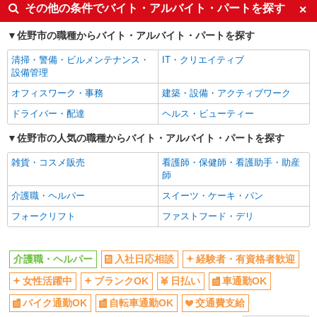
入社日応相談
経験者・有資格者歓迎
その他の条件でバイト・アルバイト・パートを探す
女性活躍中
ブランクOK
佐野市の職種からバイト・アルバイト・パートを探す
日払い
車通勤OK
清掃・警備・ビルメンテナンス・
IT・クリエイティブ
バイク通勤OK
自転車通勤OK
設備管理
交通費支給
社会保険あり
オフィスワーク・事務
建築・設備・アクティブワーク
同じ職種から求人を探す
ドライバー・配達
ヘルス・ビューティー
医療・介護・福祉
佐野市の人気の職種からバイト・アルバイト・パートを探す
介護職・ヘルパー
雑貨・コスメ販売
看護師・保健師・看護助手・助産
師
同じ特徴から求人を探す
介護職・ヘルパー
スイーツ・ケーキ・パン
日払い
車通勤OK
フォークリフト
ファストフード・デリ
交通費支給
社会保険あり
介護職・ヘルパー
入社日応相談
経験者・有資格者歓迎
女性活躍中
ブランクOK
日払い
車通勤OK
バイク通勤OK
自転車通勤OK
交通費支給