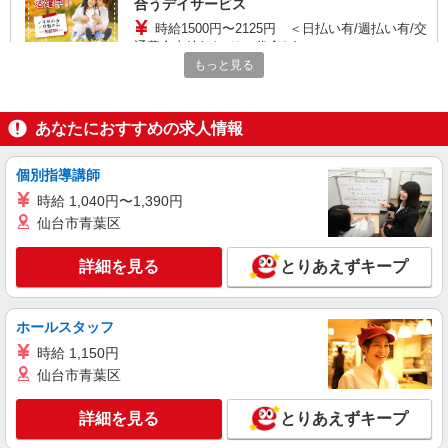
合うデイサービス
時給1500円〜2125円 ＜日払い有/週払い有/交
通費全支給(ガソリン代含む)＞
もっと見る
佐野市/佐野市駅 徒歩10分
詳細を見る
キープ
あなたにおすすめの求人情報
派遣社員
個別指導講師
株式会社トラストグロース 新宿本社 第3営業部
時給 1,040円〜1,390円
ショートステイでの介護士
仙台市青葉区
時給：1450円
栃木県佐野市
詳細を見る
とりあえずキープ
詳細を見る
キープ
ホールスタッフ
派遣社員
時給 1,150円
株式会社kotrio /●UT-H-1876038
仙台市青葉区
【佐野市】介護初心者集まれ！居心地のよいデ
イサービス
詳細を見る
とりあえずキープ
時給1500円〜2125円 ＜日払い有/週払い有/交