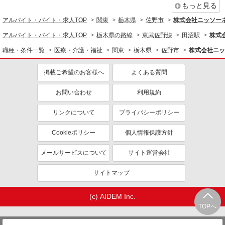
もっと見る
アルバイト・バイト・求人TOP
関東
栃木県
佐野市
株式会社ニッソー
アルバイト・バイト・求人TOP
栃木県の路線
東武佐野線
田沼駅
株式
職種・条件一覧
医療・介護・福祉
関東
栃木県
佐野市
株式会社ニッ
掲載ご希望のお客様へ
よくある質問
お問い合わせ
利用規約
リンクについて
プライバシーポリシー
Cookieポリシー
個人情報保護方針
メールサービスについて
サイト運営会社
サイトマップ
(c) AIDEM Inc.
TOPへ