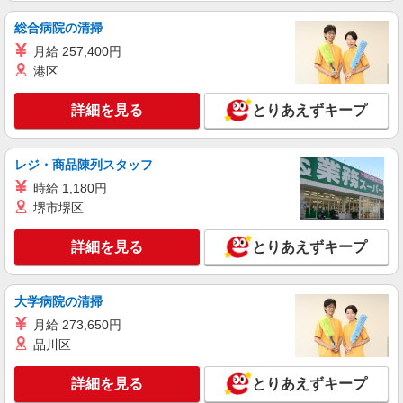
通費全支給(ガソリン代含む)＞
佐野市
総合病院の清掃
月給 257,400円
詳細を見る
キープ
港区
派遣社員
詳細を見る
とりあえずキープ
株式会社kotrio /●UT-H-2068425
≪佐野市≫介護の現場で心を燃やせ！！！デイ
サービスSTAFF
レジ・商品陳列スタッフ
時給1500円〜2125円 ＜日払い有/週払い有/交
時給 1,180円
通費全支給(ガソリン代含む)＞
堺市堺区
佐野市内
詳細を見る
とりあえずキープ
詳細を見る
キープ
大学病院の清掃
アルバイト
パート
派遣社員
日研トータルソーシング株式会社 メディカルケア事業部/宇都宮オフ
月給 273,650円
ィス【看護助手】
品川区
看護助手（ナースエイド）
時給1,180円 ★週払いOK（規定あり） ※給与
詳細を見る
とりあえずキープ
幅は経験・能力による