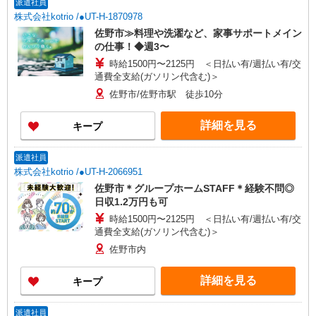
派遣社員
株式会社kotrio /●UT-H-1870978
佐野市≫料理や洗濯など、家事サポートメイン
の仕事！◆週3〜
時給1500円〜2125円 ＜日払い有/週払い有/交
通費全支給(ガソリン代含む)＞
佐野市/佐野市駅 徒歩10分
詳細を見る
キープ
派遣社員
株式会社kotrio /●UT-H-2066951
佐野市＊グループホームSTAFF＊経験不問◎
日収1.2万円も可
時給1500円〜2125円 ＜日払い有/週払い有/交
通費全支給(ガソリン代含む)＞
佐野市内
詳細を見る
キープ
派遣社員