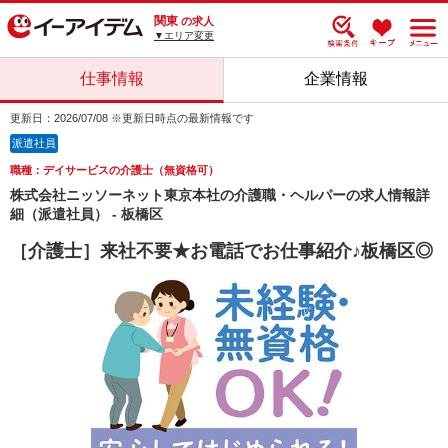
関東
の求人
▼エリア変更
仕事情報
企業情報
更新日：2026/07/08 ※更新日時点の最新情報です
派遣社員
職種：デイサービスの介護士（無資格可）
株式会社ニッソーネット東京本社の介護職・ヘルパーの求人情報詳
細（派遣社員） - 板橋区
［介護士］来社不要★お電話でお仕事紹介♪板橋区◎