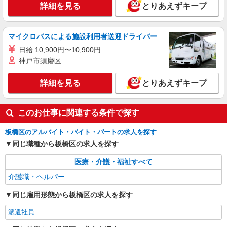
詳細を見る
とりあえずキープ
は勤続5年目までの方はさらに1万円支給（再入社
は除く） ◎賞与：基本給2.08ヶ月分/年支給 ◎残
業時は別途時間外手当支給（超過1分〜）
マイクロバスによる施設利用者送迎ドライバー
日給 10,900円〜10,900円
神戸市須磨区
詳細を見る
とりあえずキープ
このお仕事に関連する条件で探す
板橋区のアルバイト・バイト・パートの求人を探す
同じ職種から板橋区の求人を探す
医療・介護・福祉すべて
介護職・ヘルパー
同じ雇用形態から板橋区の求人を探す
派遣社員