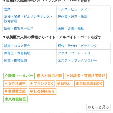
板橋区の職種からバイト・アルバイト・パートを探す
日払い
自転車通勤OK
営業
ヘルス・ビューティー
交通費支給
社会保険あり
清掃・警備・ビルメンテナンス・
軽作業・製造・物流
同じ職種から求人を探す
設備管理
医療・介護・福祉
販売・接客サービス
医療・介護・福祉
介護職・ヘルパー
板橋区の人気の職種からバイト・アルバイト・パートを探す
同じ特徴から求人を探す
雑貨・コスメ販売
梱包・仕分け・ピッキング
日払い
保育士・保育補助
交通費支給
ファストフード・デリ
社会保険あり
家電・携帯販売
エステ・リフレクソロジー
介護職・ヘルパー
入社日応相談
経験者・有資格者歓迎
女性活躍中
ブランクOK
日払い
自転車通勤OK
交通費支給
社会保険あり
東京都板橋区
もっと見る