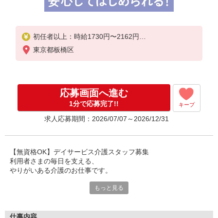
初任者以上：時給1730円〜2162円
無資格の方：時給1530円〜1912円
東京都板橋区
応募画面へ進む
1分で応募完了!!
キープ
求人応募期間：2026/07/07～2026/12/31
【無資格OK】デイサービス介護スタッフ募集
利用者さまの毎日を支える、
やりがいある介護のお仕事です。
もっと見る
デイサービスは、
ご自宅で生活されている利用者さまが通われる施設。
日常生活のサポートや見守りを通して、
安心して過ごせる時間づくりをお手伝いします。
仕事内容