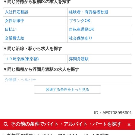
同じ特徴から板橋区の求人を探す
入社日応相談
経験者・有資格者歓迎
女性活躍中
ブランクOK
日払い
自転車通勤OK
交通費支給
社会保険あり
同じ沿線・駅から求人を探す
ＪＲ埼京線(東京都)
浮間舟渡駅
同じ職種から浮間舟渡駅の求人を探す
介護職・ヘルパー
関連する条件をもっと見る
同じ雇用形態から浮間舟渡駅の求人を探す
派遣社員
同じ特徴から浮間舟渡駅の求人を探す
ID：AE0708996601
入社日応相談
経験者・有資格者歓迎
その他の条件でバイト・アルバイト・パートを探す
女性活躍中
ブランクOK