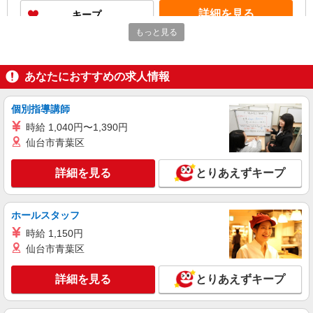
手当 ・特別夜勤手当 ・日祝手当（月平均2回分）
詳細を見る
キープ
・夜勤手当（月平均5回分） ※居住支援特別手当
は勤続5年目までの方はさらに1万円支給（再入社
もっと見る
は除く） ◎賞与：基本給2.08ヶ月分/年支給 ◎残
正社員
業時は別途時間外手当支給（超過1分〜）
そんぽの家 板橋三園/1009aa1
あなたにおすすめの求人情報
介護スタッフ
【介護福祉士】 月給：305,300円 年収例：410
万円〜 ※下記毎月平均的に支払われる手当を含み
個別指導講師
ます。 ・職務手当 ・特別職務手当 ・特別地域手
東京都板橋区三園2丁目12-14
時給 1,040円〜1,390円
当 ・（東京都）居住支援特別手当 ・働きがい向上
仙台市青葉区
手当 ・特別夜勤手当 ・日祝手当（月平均2回分）
詳細を見る
キープ
・夜勤手当（月平均5回分） ※居住支援特別手当
は勤続5年目までの方はさらに1万円支給（再入社
詳細を見る
とりあえずキープ
は除く） ◎賞与：基本給2.08ヶ月分/年支給 ◎残
アルバイト
パート
業時は別途時間外手当支給（超過1分〜）
SOMPOケア 徳丸 小規模多機能/3050ka2
ホールスタッフ
介護スタッフ
時給 1,150円
★（東京都）居住支援特別手当対象求人 【介
護福祉士】 時給1,410円 ◎週20時間以上勤務（社
仙台市青葉区
保加入者）の場合は時給1,460円 【実務者研修・
東京都板橋区徳丸2-17-9
初任者研修（ヘルパー1級・2級）】 時給1,330円
詳細を見る
とりあえずキープ
◎週20時間以上勤務（社保加入者）の場合は時給
詳細を見る
キープ
1,380円 ※居住支援特別手当は勤続5年目までの方
はさらに時給＋50円（再入社者は除く） ◎夜勤1