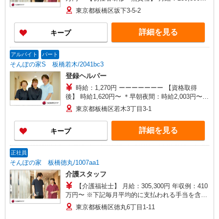
年収例：351万円〜 ※職務手当、（東京都）居住
東京都板橋区坂下3-5-2
支援特別手当、日祝手当（月平均2回分）、夜勤手
当（月平均5回分）等、毎月平均的に支払われる手
詳細を見る
キープ
当を含みます。 ※居住支援特別手当は勤続5年目
までの方はさらに1万円支給（再入社は除く） ◎
賞与：基本給2.08ヶ月分/年支給 ◎残業時は別途時
アルバイト
パート
間外手当支給（超過1分〜）
そんぽの家S 板橋若木/2041bc3
登録ヘルパー
時給：1,270円 ーーーーーーー 【資格取得
後】 時給1,620円〜 ＊早朝夜間：時給2,003円〜
＊日曜祝日：時給1,920円〜 ーーーーーーー
東京都板橋区若木3丁目3-1
詳細を見る
キープ
正社員
そんぽの家 板橋徳丸/1007aa1
介護スタッフ
【介護福祉士】 月給：305,300円 年収例：410
万円〜 ※下記毎月平均的に支払われる手当を含み
ます。 ・職務手当 ・特別職務手当 ・特別地域手
東京都板橋区徳丸6丁目1-11
当 ・（東京都）居住支援特別手当 ・働きがい向上