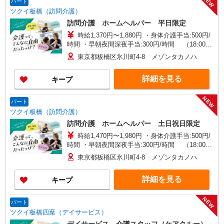
NEW
パート
ツクイ板橋（訪問介護）
訪問介護 ホームヘルパー 平日限定
時給1,370円〜1,880円 ・身体介護手当:500円/
時間 ・早朝夜間深夜手当:300円/時間 （18:00〜
翌07:59の時間帯） ・ICT手当:2,000円/月 ・ケア
東京都板橋区氷川町4-8 メゾンタカノハ
→ケアの移動時間も賃金（時給）を支給 ※給与幅
は資格・経験等による
詳細を見る
キープ
NEW
パート
ツクイ板橋（訪問介護）
訪問介護 ホームヘルパー 土日祝日限定
時給1,470円〜1,980円 ・身体介護手当:500円/
時間 ・早朝夜間深夜手当:300円/時間 （18:00〜
翌07:59の時間帯） ・ICT手当:2,000円/月 ・ケア
東京都板橋区氷川町4-8 メゾンタカノハ
→ケアの移動時間も賃金（時給）を支給 ・土日祝
日手当:100円/時間含む ※給与幅は資格・経験等に
詳細を見る
キープ
よる
NEW
パート
ツクイ板橋四葉（デイサービス）