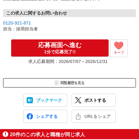
↓
（4）就業開始
※紹介予定派遣・職業紹介などで、正職員登用前提でのお仕事も可
この求人に関するお問い合わせ
能です。
0120-921-871
担当：採用担当者
応募画面へ進む
1分で応募完了!!
キープ
求人応募期間：2026/07/07～2026/12/31
閲覧履歴を見る
ブックマーク
ポストする
シェアする
URLをシェア
20
件のこの求人と職種が同じ求人