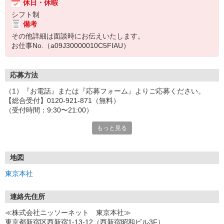
休日・休暇
シフト制
備考
その他詳細は面談時にお伝えいたします。
お仕事No.（a09J30000010C5FIAU）
応募方法
（1）『お電話』または『応募フォーム』よりご応募ください。
【総合受付】0120-921-871（無料）
（受付時間：9:30〜21:00）
〈お電話の場合〉
もっと見る
「e-aidemを見て」とお伝えいただけるとスムーズです。
〈応募フォームからご応募の場合〉
当社担当者から連絡させていただきます。
◎応募フォームからのご応募は24時間受付中です！
地図
↓
東京本社
（2）面談・登録の実施
お電話でのカンタン登録面談や来社登録面談を実施しております。
ご都合のよいお日にちをお聞かせください。
連絡先住所
↓
≪株式会社ニッソーネット 東京本社≫
（3）選考・お仕事のご案内
東京都新宿区西新宿1-13-12（西新宿昭和ビル3F）