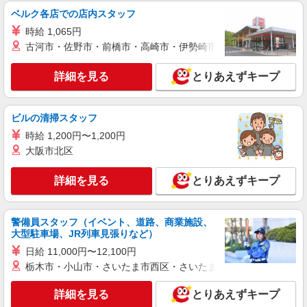
介護スタッフ
ベルク各店での店内スタッフ
【実務者研修】 月給：255,000円 年収例：350
時給 1,065円
万円〜 【初任者研修】 月給：245,300円 年収例：
古河市・佐野市・前橋市・高崎市・伊勢崎市・太田市・館林市・
335万円〜 ※職務手当、（東京都）居住支援特別
東京都板橋区東新町1丁目29-6
手当、働きがい向上手当、日祝手当（月平均2回
詳細を見る
とりあえずキープ
分）、夜勤手当（月平均5回分）等、毎月平均的に
詳細を見る
キープ
支払われる手当を含みます。 ※居住支援特別手当
は勤続5年目までの方はさらに1万円支給（再入社
は除く） ◎賞与：基本給2.08ヶ月分/年支給 ◎残
ビルの清掃スタッフ
正社員
業時は別途時間外手当支給（超過1分〜）
そんぽの家 板橋三園/1009aa1
時給 1,200円〜1,200円
介護スタッフ
大阪市北区
【実務者研修】 月給：269,500円 年収例：364
万円〜 【初任者研修・無資格】 月給：259,800円
詳細を見る
とりあえずキープ
年収例：351万円〜 ※職務手当、（東京都）居住
東京都板橋区三園2丁目12-14
支援特別手当、日祝手当（月平均2回分）、夜勤手
当（月平均5回分）等、毎月平均的に支払われる手
警備員スタッフ（イベント、道路、商業施設、
詳細を見る
キープ
当を含みます。 ※居住支援特別手当は勤続5年目
大型駐車場、JR列車見張りなど）
までの方はさらに1万円支給（再入社は除く） ◎
日給 11,000円〜12,100円
賞与：基本給2.08ヶ月分/年支給 ◎残業時は別途時
正社員
間外手当支給（超過1分〜）
栃木市・小山市・さいたま市西区・さいたま市岩槻区・久喜市・
SOMPOケア ラヴィーレ高島平/5004aa1
介護スタッフ
詳細を見る
とりあえずキープ
【介護福祉士】 月給：305,300円 年収例：410