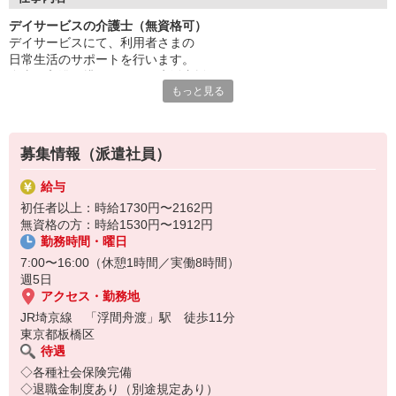
デイサービスの介護士（無資格可）
チームで連携しながら業務を進めるため、
デイサービスにて、利用者さまの
周囲と協力しやすく、落ち着いた環境で働けるのも魅力◎
日常生活のサポートを行います。
「人の役に立つ仕事がしたい」
食事・入浴・排せつなどの生活支援あり
その想いを大切にできる職場です。
もっと見る
介助業務は先輩のフォローのもと行うため、
無資格の方も安心して取り組めます。
募集情報（派遣社員）
給与
初任者以上：時給1730円〜2162円
無資格の方：時給1530円〜1912円
勤務時間・曜日
7:00〜16:00（休憩1時間／実働8時間）
週5日
アクセス・勤務地
JR埼京線 「浮間舟渡」駅 徒歩11分
東京都板橋区
待遇
◇各種社会保険完備
◇退職金制度あり（別途規定あり）