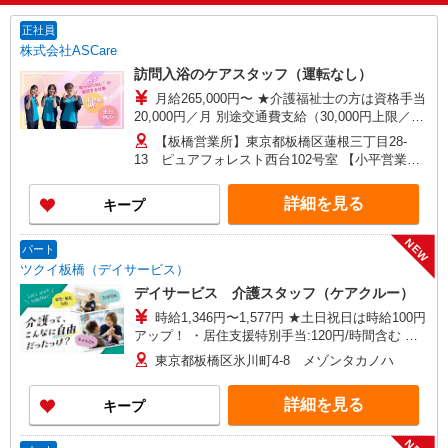
正社員
株式会社ASCare
訪問入浴のケアスタッフ（運転なし）
月給265,000円〜 ★介護福祉士の方は資格手当
20,000円／月 別途交通費支給（30,000円上限／
月） 別途残業手当（月平均残業時間15時間）残業
【板橋営業所】東京都板橋区蓮根三丁目28-
代全額支給
13 ピュアフォレスト西台102号室 【小平営業
所】東京都小平市仲町571番地2 ラリーマンショ
ン1F東 【在宅介護センター調布】東京都調布市国
詳細を見る
キープ
領町五丁目4-17 パレス調布1990A館 【在宅介護
センター府中】東京都府中市武蔵台二丁目20-16
NEW
メゾンド樹庵1階 【立川営業所】東京都立川市富
パート
士見町一丁目21-18 野村ビル101号室 【在宅介護
ツクイ板橋（デイサービス）
センター成瀬】東京都町田市南成瀬五丁目1-6 コ
デイサービス 介護スタッフ（ケアクルー）
ーポ台益ナルセ B1F
時給1,346円〜1,577円 ★土日祝日は時給100円
アップ！ ・居住支援特別手当:120円/時間含む ※
給与幅は資格・経験等による
東京都板橋区氷川町4-8 メゾンタカノハ
詳細を見る
キープ