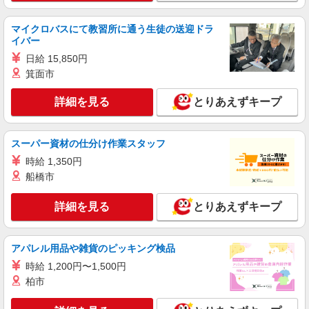
万円〜 ※下記毎月平均的に支払われる手当を含み
ます。 ・職務手当 ・特別職務手当 ・特別地域手
東京都板橋区坂下3-5-2
マイクロバスにて教習所に通う生徒の送迎ドラ
当 ・（東京都）居住支援特別手当 ・働きがい向上
イバー
手当 ・特別夜勤手当 ・日祝手当（月平均2回分）
詳細を見る
キープ
日給 15,850円
・夜勤手当（月平均5回分） ※居住支援特別手当
は勤続5年目までの方はさらに1万円支給（再入社
箕面市
は除く） ◎賞与：基本給2.08ヶ月分/年支給 ◎残
正社員
業時は別途時間外手当支給（超過1分〜）
詳細を見る
とりあえずキープ
SOMPOケア ラヴィーレ赤塚公園/5010aa1
介護スタッフ
【介護福祉士】 月給：305,300円 年収例：410
スーパー資材の仕分け作業スタッフ
万円〜 ※下記毎月平均的に支払われる手当を含み
ます。 ・職務手当 ・特別職務手当 ・特別地域手
時給 1,350円
東京都板橋区大門7-5
当 ・（東京都）居住支援特別手当 ・働きがい向上
船橋市
手当 ・特別夜勤手当 ・日祝手当（月平均2回分）
詳細を見る
キープ
・夜勤手当（月平均5回分） ※居住支援特別手当
詳細を見る
とりあえずキープ
は勤続5年目までの方はさらに1万円支給（再入社
は除く） ◎賞与：基本給2.08ヶ月分/年支給 ◎残
正社員
業時は別途時間外手当支給（超過1分〜）
そんぽの家 板橋徳丸/1007aa1
アパレル用品や雑貨のピッキング検品
介護スタッフ
時給 1,200円〜1,500円
【実務者研修】 月給：269,500円 年収例：364
柏市
万円〜 【初任者研修・無資格】 月給：259,800円
年収例：351万円〜 ※職務手当、（東京都）居住
東京都板橋区徳丸6丁目1-11