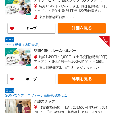
デイサービス 介護スタッフ（ケアクルー）
時給1,346円〜1,577円 ★土日祝日は時給100円
アップ！ ・居住支援特別手当:120円/時間含む ※
給与幅は資格・経験等による
東京都板橋区四葉2-1-12
詳細を見る
キープ
NEW
パート
ツクイ板橋（訪問介護）
訪問介護 ホームヘルパー
時給1,490円〜2,000円 ★土日祝日は時給100円
アップ！ ・身体介護手当:500円/時間 ・早朝夜間
深夜手当:300円/時間 （18:00〜翌07:59の時間
東京都板橋区氷川町4-8 メゾンタカノハ
帯） ・ICT手当:2,000円/月 ・深夜割増は別途支給
・ケア→ケアの移動時間も賃金（時給）を支給 ・
詳細を見る
キープ
居住支援特別手当:120円/時間含む ※給与幅は資
格・経験等による
正社員
SOMPOケア ラヴィーレ高島平/5004aa1
介護スタッフ
【実務者研修】 月給：269,500円 年収例：364
万円〜 【初任者研修・無資格】 月給：259,800円