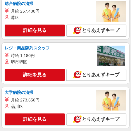
総合病院の清掃
勤務（時給制）：26,280円〜28,360円
正社員
月給 257,400円
SOMPOケア ラヴィーレ光が丘公園/5007aa1
港区
介護スタッフ
【介護福祉士】 月給：305,300円 年収例：410
詳細を見る
とりあえずキープ
万円〜 ※下記毎月平均的に支払われる手当を含み
ます。 ・職務手当 ・特別職務手当 ・特別地域手
東京都板橋区赤塚新町2-7-16
当 ・（東京都）居住支援特別手当 ・働きがい向上
手当 ・特別夜勤手当 ・日祝手当（月平均2回分）
レジ・商品陳列スタッフ
詳細を見る
キープ
・夜勤手当（月平均5回分） ※居住支援特別手当
時給 1,180円
は勤続5年目までの方はさらに1万円支給（再入社
堺市堺区
は除く） ◎賞与：基本給2.08ヶ月分/年支給 ◎残
正社員
業時は別途時間外手当支給（超過1分〜）
SOMPOケア ラヴィーレ光が丘公園/5007aa1
詳細を見る
とりあえずキープ
介護スタッフ
【実務者研修】 月給：269,500円 年収例：364
万円〜 【初任者研修・無資格】 月給：259,800円
大学病院の清掃
年収例：351万円〜 ※職務手当、（東京都）居住
東京都板橋区赤塚新町2-7-16
月給 273,650円
支援特別手当、日祝手当（月平均2回分）、夜勤手
当（月平均5回分）等、毎月平均的に支払われる手
品川区
詳細を見る
キープ
当を含みます。 ※居住支援特別手当は勤続5年目
までの方はさらに1万円支給（再入社は除く） ◎
詳細を見る
とりあえずキープ
賞与：基本給2.08ヶ月分/年支給 ◎残業時は別途時
正社員
間外手当支給（超過1分〜）
そんぽの家S ときわ台南/2045ba1