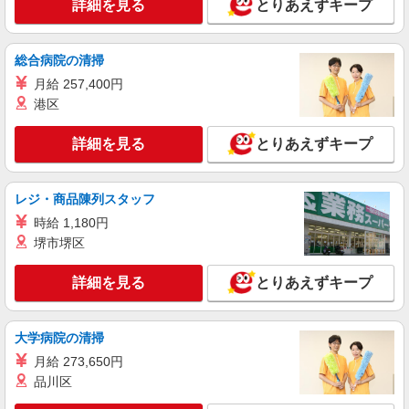
詳細を見る
とりあえずキープ
1夜勤：初任者・実務者13500円〜 介
護福祉士14300円〜 ※資格・経験により異なる
埼玉県さいたま市浦和区
総合病院の清掃
月給 257,400円
詳細を見る
キープ
港区
職業紹介
詳細を見る
とりあえずキープ
株式会社kotrio /●SW-S-2097097
住宅型有料老人ホームSTAFF＊無理なく、長
く続けられる環境＊
レジ・商品陳列スタッフ
【正社員】月給240,000〜400,000円 ・基本
時給 1,180円
給：200,000円〜220,000円 ・資格手当：10,000〜
堺市堺区
30,000円 ・役職手当：10,000〜70,000円 ・処遇改
埼玉県さいたま市浦和区
善手当：20,000〜60,000円（勤続年数、保有資格
詳細を見る
とりあえずキープ
により変動） ・固定残業手当：20,000円（10時
詳細を見る
キープ
間） ※固定残業時間を超過する場合には超過勤務
手当として別途支給 ・夜勤手当：10,000円/1回
（上記給与とは別に支給） 下記資格をお持ちの方
大学病院の清掃
正社員
歓迎 ・認知症介護基礎研修 ・初任者研修 ・実務
訪問介護事業所 ソラスト浦和/1180000001-002
月給 273,650円
者研修 ・介護福祉士 など
ホームヘルパー（訪問介護員）（役職なし）
品川区
月給230,600円〜245,600円（経験・能力等に