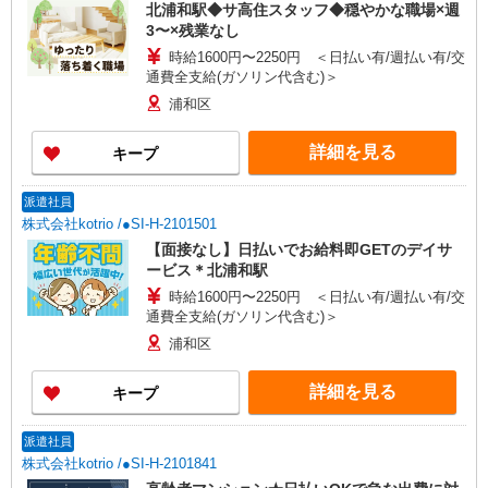
北浦和駅◆サ高住スタッフ◆穏やかな職場×週
3〜×残業なし
時給1600円〜2250円 ＜日払い有/週払い有/交
通費全支給(ガソリン代含む)＞
浦和区
詳細を見る
キープ
派遣社員
株式会社kotrio /●SI-H-2101501
【面接なし】日払いでお給料即GETのデイサ
ービス＊北浦和駅
時給1600円〜2250円 ＜日払い有/週払い有/交
通費全支給(ガソリン代含む)＞
浦和区
詳細を見る
キープ
派遣社員
株式会社kotrio /●SI-H-2101841