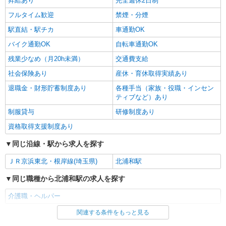
昇給あり
完全週休2日制
フルタイム歓迎
禁煙・分煙
駅直結・駅チカ
車通勤OK
バイク通勤OK
自転車通勤OK
残業少なめ（月20h未満）
交通費支給
社会保険あり
産休・育休取得実績あり
退職金・財形貯蓄制度あり
各種手当（家族・役職・インセン
ティブなど）あり
制服貸与
研修制度あり
資格取得支援制度あり
同じ沿線・駅から求人を探す
ＪＲ京浜東北・根岸線(埼玉県)
北浦和駅
同じ職種から北浦和駅の求人を探す
介護職・ヘルパー
関連する条件をもっと見る
同じ雇用形態から北浦和駅の求人を探す