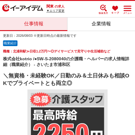
関東
の求人
▼エリア変更
仕事情報
企業情報
更新日：2026/08/03 ※更新日時点の最新情報です
職業紹介
職種：北浦和駅≫日収1.2万円〜◎デイサービスで見守りや生活補助など
株式会社kotrio /●SW-S-2080040の介護職・ヘルパーの求人情報詳
細（職業紹介） - さいたま市浦和区
＼無資格・未経験OK／日勤のみ＆土日休みも相談O
Kでプライベートとも両立◎