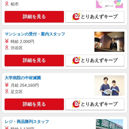
柏市
詳細を見る
キープ
詳細を見る
とりあえずキープ
派遣社員
株式会社トラストグロース 新宿本社 第3営業部
グループホームでの介護士
マンションの受付・案内スタッフ
時給：初任者研修1400円〜1450円 実
時給 2,000円
務者研修1500円〜1550円 介護福祉士
渋谷区
1550円〜1600円 ※資格や経験などによる
埼玉県さいたま市浦和区
詳細を見る
とりあえずキープ
詳細を見る
キープ
大学病院の中材滅菌
派遣社員
株式会社トラストグロース 新宿本社 第3営業部
月給 254,160円
グループホームでの介護士
足立区
時給：初任者研修1500円/実務者研修1550円/介
護福祉士1600円 ※資格や経験などによる
詳細を見る
とりあえずキープ
埼玉県さいたま市浦和区
レジ・商品陳列スタッフ
詳細を見る
キープ