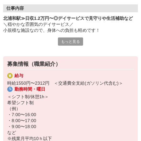
仕事内容
北浦和駅≫日収1.2万円〜◎デイサービスで見守りや生活補助など
＼穏やかな雰囲気のデイサービス／
小規模な施設なので、身体への負担も軽めです！
もっと見る
≪お仕事内容≫
・利用者様のご自宅までの送迎
・着替え/食事などの介助
・お散歩の付き添い など
募集情報（職業紹介）
日収例）
給与
時給1,550円×実働8h＝12,400円
時給1550円〜2312円 ＜交通費全支給(ガソリン代含む)＞
勤務時間・曜日
日勤のみで残業もほぼなし！
「来月には仕事を決めたい」などのご相談も大歓迎◎
＜シフト制/休憩1h＞
まずはお気軽にお問い合わせください♪
希望シフト制
（例）
・7:00〜16:00
・8:00〜17:00
・9:00〜18:00
など
※残業月平均10ｈ以下