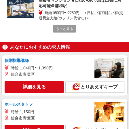
高齢者マンション★日払いOKで急な出費に対
応可能＠浦和駅
時給1600円〜2250円 ＜日払い有/週払い有/交
通費全支給(ガソリン代含む)＞
浦和区
もっと見る
詳細を見る
キープ
あなたにおすすめの求人情報
派遣社員
株式会社kotrio /●SI-H-2075107
個別指導講師
浦和駅のシニアマンション▼フロアの巡回や安
時給 1,040円〜1,390円
否確認など
仙台市青葉区
時給1600円〜2250円 ＜日払い有/週払い有/交
通費全支給(ガソリン代含む)＞
詳細を見る
とりあえずキープ
浦和区
詳細を見る
キープ
ホールスタッフ
時給 1,150円
アルバイト
パート
職業紹介
仙台市青葉区
株式会社トラストグロース 新宿本社 第3営業部
特別養護老人ホームでの夜専介護士