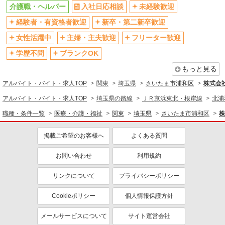
退職金・財形貯蓄制度あり
各種手当（家族・役職・インセン
介護職・ヘルパー
入社日応相談
未経験歓迎
ティブなど）あり
経験者・有資格者歓迎
新卒・第二新卒歓迎
制服貸与
研修制度あり
女性活躍中
主婦・主夫歓迎
フリーター歓迎
資格取得支援制度あり
学歴不問
ブランクOK
同じ職種から求人を探す
もっと見る
医療・介護・福祉
アルバイト・バイト・求人TOP
関東
埼玉県
さいたま市浦和区
株式会社k
介護職・ヘルパー
アルバイト・バイト・求人TOP
埼玉県の路線
ＪＲ京浜東北・根岸線
北浦
同じ特徴から求人を探す
職種・条件一覧
医療・介護・福祉
関東
埼玉県
さいたま市浦和区
株
未経験歓迎
ミドル（40代～）活躍中
掲載ご希望のお客様へ
よくある質問
ボーナス・賞与あり
車通勤OK
交通費支給
お問い合わせ
社会保険あり
利用規約
産休・育休取得実績あり
リンクについて
プライバシーポリシー
Cookieポリシー
個人情報保護方針
メールサービスについて
サイト運営会社