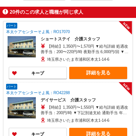
20
件のこの求人と職種が同じ求人
NEW
パート
本太ケアセンターそよ風：RO17070
ショートステイ 介護スタッフ
【時給】1,350円〜1,570円 ▼給与詳細 処遇改
善手当：200〜220円/時 夜勤手当:6,000円/回 ▼下
記別途支給 通勤手当 年末年始手当：380円/時 寸
埼玉県さいたま市浦和区本太1-14-6
志あり：年2回（6月・12月） ※業績による ※処
遇改善手当は試用期間中(3ヶ月)は支給なし
詳細を見る
キープ
NEW
パート
本太ケアセンターそよ風：RO42288
デイサービス 介護スタッフ
【時給】1,350円〜1,550円 ▼給与詳細 処遇改
善手当：200円/時 ▼下記別途支給 通勤手当 年末
年始手当：380円/時 寸志あり：年2回（6月・12
埼玉県さいたま市浦和区本太1-14-6
月） ※業績による ※処遇改善手当は試用期間中(3
ヶ月)は支給なし
詳細を見る
キープ