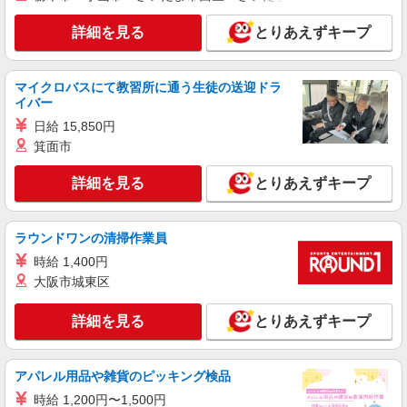
浦和区
詳細を見る
とりあえずキープ
詳細を見る
キープ
マイクロバスにて教習所に通う生徒の送迎ドラ
紹介予定派遣
イバー
株式会社トラストグロース 新宿本社 第3営業部
日給 15,850円
デイサービスでの介護士
箕面市
時給：初任者1600円/実務者1650円/介護福祉士
1700円
詳細を見る
とりあえずキープ
埼玉県さいたま市浦和区
詳細を見る
キープ
ラウンドワンの清掃作業員
時給 1,400円
派遣社員
大阪市城東区
株式会社kotrio /●SI-H-2101870
高齢者マンション★日払いOKで急な出費に対
詳細を見る
とりあえずキープ
応可能＠北浦和駅
時給1600円〜2250円 ＜日払い有/週払い有/交
通費全支給(ガソリン代含む)＞
アパレル用品や雑貨のピッキング検品
浦和区
時給 1,200円〜1,500円