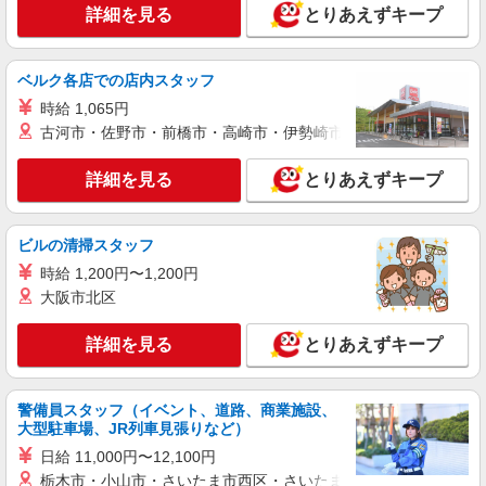
よる）
詳細を見る
とりあえずキープ
埼玉県さいたま市浦和区東仲町15-8
ベルク各店での店内スタッフ
詳細を見る
キープ
時給 1,065円
古河市・佐野市・前橋市・高崎市・伊勢崎市・太田市・館林市・
派遣社員
株式会社トラストグロース 新宿本社 第3営業部
詳細を見る
とりあえずキープ
グループホームでの夜専介護士
1夜勤：26350円〜28050円 ※資格や経験など
による
ビルの清掃スタッフ
埼玉県さいたま市浦和区
時給 1,200円〜1,200円
大阪市北区
詳細を見る
キープ
詳細を見る
とりあえずキープ
派遣社員
株式会社kotrio /●SI-H-2067257
浦和駅★未経験OKの人間関係に悩まない職場
警備員スタッフ（イベント、道路、商業施設、
へ★サ高住スタッフ
大型駐車場、JR列車見張りなど）
時給1600円〜2250円 ＜日払い有/週払い有/交
日給 11,000円〜12,100円
通費全支給(ガソリン代含む)＞
栃木市・小山市・さいたま市西区・さいたま市岩槻区・久喜市・