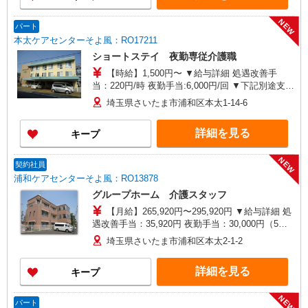
NEW
パート
本太ケアセンターそよ風：RO17211
ショートステイ 夜勤専従介護職
【時給】1,500円〜 ▼給与詳細 処遇改善手
当：220円/時 夜勤手当:6,000円/回 ▼下記別途支給
通勤手当 年末年始手当：380円/時 ※12/300時〜
埼玉県さいたま市浦和区本太1-14-6
1/324時 寸志あり：年2回（6月・12月） ※業績に
よる ※処遇改善手当は試用期間中(3ヶ月)は支給な
詳細を見る
キープ
し
NEW
契約社員
浦和ケアセンターそよ風：RO13878
グループホーム 介護スタッフ
【月給】265,920円〜295,920円 ▼給与詳細 処
遇改善手当：35,920円 夜勤手当：30,000円（5回
分） ※6回目以降は1回6,000円支給 ▼下記別途支
埼玉県さいたま市浦和区本太2-1-2
給 通勤手当 年末年始手当：380円/時 寸志あり：
年2回（6月・12月） ※業績による 特別報酬：平
詳細を見る
キープ
均26.6万円（最高額109万円） ※2025年6月支給実
績 ※処遇改善手当は試用期間中(3ヶ月)は支給なし
NEW
パート