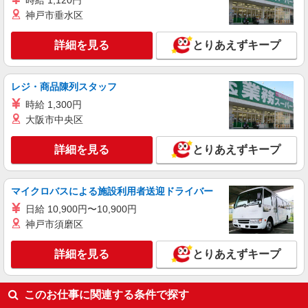
時給 1,120円
神戸市垂水区
職業紹介
株式会社kotrio /●SW-S-2087172
詳細を見る
とりあえずキープ
浦和駅／無理なく働く♪自立度高めな有料老人
ホームパート職員
時給1550円〜2312円 ＜交通費全支給(ガソリ
レジ・商品陳列スタッフ
ン代含む)＞
時給 1,300円
浦和
大阪市中央区
詳細を見る
キープ
詳細を見る
とりあえずキープ
マイクロバスによる施設利用者送迎ドライバー
日給 10,900円〜10,900円
神戸市須磨区
詳細を見る
とりあえずキープ
このお仕事に関連する条件で探す