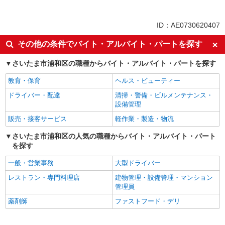
職業紹介
同じ特徴から北浦和駅の求人を探す
ID：AE0730620407
入社日応相談
未経験歓迎
その他の条件でバイト・アルバイト・パートを探す
経験者・有資格者歓迎
新卒・第二新卒歓迎
さいたま市浦和区の職種からバイト・アルバイト・パートを探す
女性活躍中
主婦・主夫歓迎
教育・保育
ヘルス・ビューティー
フリーター歓迎
学歴不問
ドライバー・配達
清掃・警備・ビルメンテナンス・
ブランクOK
ミドル（40代～）活躍中
設備管理
エルダー（50代～）活躍中
シニア（60代～）活躍中
販売・接客サービス
軽作業・製造・物流
高収入・高額
ボーナス・賞与あり
さいたま市浦和区の人気の職種からバイト・アルバイト・パート
昇給あり
完全週休2日制
を探す
フルタイム歓迎
禁煙・分煙
一般・営業事務
大型ドライバー
駅直結・駅チカ
車通勤OK
レストラン・専門料理店
建物管理・設備管理・マンション
バイク通勤OK
自転車通勤OK
管理員
残業少なめ（月20h未満）
交通費支給
薬剤師
ファストフード・デリ
社会保険あり
産休・育休取得実績あり