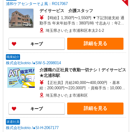
浦和ケアセンターそよ風：RO17067
デイサービス 介護スタッフ
【時給】1,350円〜1,550円 ▼下記別途支給 通
勤手当 年末年始手当：380円/時 寸志あり：年2回
（6月・12月） ※業績による
埼玉県さいたま市浦和区本太2-1-2
詳細を見る
キープ
職業紹介
株式会社kotrio /●SW-S-2098014
介護職の正社員で夜勤一切ナシ！デイサービス
★北浦和駅
【正社員】月給240,000〜400,000円 ・基本
給：200,000円〜220,000円 ・資格手当：10,000〜
30,000円 ・役職手当：10,000〜70,000円 ・処遇改
埼玉県さいたま市浦和区
善手当：20,000〜60,000円（勤続年数、保有資格
により変動） ・固定残業手当：20,000円（10時
詳細を見る
キープ
間） ※固定残業時間を超過する場合には超過勤務
手当として別途支給 ・夜勤手当：10,000円/1回
（上記給与とは別に支給） 下記資格をお持ちの方
派遣社員
歓迎 ・認知症介護基礎研修 ・初任者研修 ・実務
株式会社kotrio /●SI-H-2067177
者研修 ・介護福祉士 など