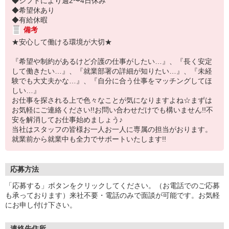
◆シフトにより週2〜4日休み
◆希望休あり
◆有給休暇
備考
★安心して働ける環境が大切★
『希望や制約があるけど介護の仕事がしたい…』、『長く安定
して働きたい…』、『就業部署の詳細が知りたい…』、『未経
験でも大丈夫かな…』、『自分に合う仕事をマッチングしてほ
しい…』
お仕事を探される上で色々なことが気になりますよね☆まずは
お気軽にご連絡ください!!お問い合わせだけでも構いません!!不
安を解消してお仕事始めましょう♪
当社はスタッフの皆様お一人お一人に専属の担当がおります。
就業前から就業中も全力でサポートいたします!!
応募方法
「応募する」ボタンをクリックしてください。（お電話でのご応募
も承っております）来社不要・電話のみで面談が可能です。お気軽
にお申し付け下さい。
連絡先住所