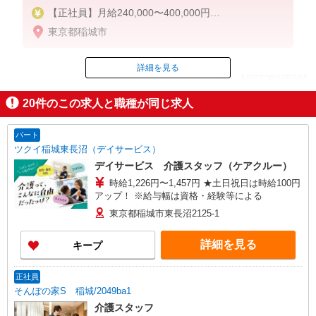
【正社員】月給240,000〜400,000円
・基本給：200,000円〜220,000円
東京都稲城市
・資格手当：10,000〜30,000円
・役職手当：10,000〜70,000円
・処遇改善手当：20,000〜60,000円（勤続年数、保
詳細を見る
ID：AE0708995585
有資格により変動）
・固定残業手当：20,000円（10時間）
20
件のこの求人と職種が同じ求人
※固定残業時間を超過する場合には超過勤務手当と
掲載期間終了
して別途支給
パート
下記資格をお持ちの方歓迎
ツクイ稲城東長沼（デイサービス）
・認知症介護基礎研修
デイサービス 介護スタッフ（ケアクルー）
・初任者研修
時給1,226円〜1,457円 ★土日祝日は時給100円
・実務者研修
アップ！ ※給与幅は資格・経験等による
・介護福祉士 など
東京都稲城市東長沼2125-1
詳細を見る
キープ
正社員
そんぽの家S 稲城/2049ba1
介護スタッフ