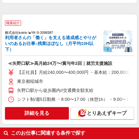
詳細を見る
キープ
アルバイト
パート
派遣社員
紹介予定派遣
職業紹介
日研トータルソーシング株式会社 メディカルケア事業部/立川事業所
株式会社kotrio /●YK-S-2098387
未経験・無資格OKの介護スタッフ
利用者さんの「働く」を支える達成感とやりが
時給1,400円〜1,600円 ★週払いOK（規定あ
いのあるお仕事♪残業ほぼなし（月平均10H以
り） ※給与幅は経験・能力による
下）
東京都稲城市 【最寄駅】稲城駅 ★勤務地は
3000ヶ所以上★ 自宅から通いやすいエリアなど、
≪矢野口駅≫高月給24万〜/賞与年2回｜就労支援施設
お好きな勤務地をお選び下さい！！
【正社員】月給240,000〜400,000円 ・基本給：200,0
詳細を見る
キープ
東京都稲城市
派遣社員
矢野口駅から徒歩圏内//交通費全額支給
株式会社kotrio /●TC-H-2000909
シフト制/週5日勤務 ・8:00〜17:00（休憩1h） ・9:00〜1
＜デイサービス/稲城駅＞面接なし！最短3日で
仕事スタート可◎
詳細を見る
とりあえずキープ
時給1600円〜2250円 ＜日払い有/週払い有/交
通費全支給(ガソリン代含む)＞
稲城市 ＊最寄り駅：稲城
このお仕事に関連する条件で探す