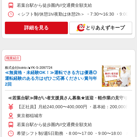
若葉台駅から徒歩圏内//交通費全額支給
詳細を見る
キープ
＜シフト制/休憩1h/夜勤は休憩2h＞ ・7:30〜16:30 ・9:00〜1
職業紹介
詳細を見る
とりあえずキープ
株式会社kotrio /●YK-S-2078044
≪稲城駅≫週3勤務〜！プライベートを大切に
できるデイSTAFF
時給1550円〜2312円 ＜交通費全支給(ガソリ
ン代含む)＞
職業紹介
稲城市
株式会社kotrio /●YK-S-2097724
≪無資格・未経験OK！≫運転できる方は優遇◎
運転経験のある方はぜひご応募ください♪賞与年
詳細を見る
キープ
2回
派遣社員
≪若葉台駅≫障がい者支援員さん募集★送迎・軽作業の見守りなど
株式会社kotrio /●TC-H-1882966
【正社員】月給240,000〜400,000円 ・基本給：200,0
稲城駅≫高収入！シニア向け高級マンション職
員募集＊.・：゜
東京都稲城市
時給1600円〜2250円 ＜日払い有/週払い有/交
若葉台駅から徒歩圏内//交通費全額支給
通費全支給(ガソリン代含む)＞
希望シフト制/週5日勤務 ・8:00〜17:00 ・9:00〜18:00
稲城市 ＊最寄り駅：稲城