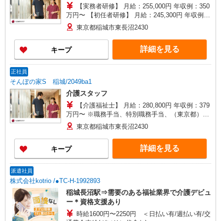
【実務者研修】 月給：255,000円 年収例：350
万円〜 【初任者研修】 月給：245,300円 年収例：
335万円〜 ※職務手当、（東京都）居住支援特別
東京都稲城市東長沼2430
手当、日祝手当（月平均2回分）、夜勤手当（月平
均5回分）等、毎月平均的に支払われる手当を含み
詳細を見る
キープ
ます。 ※居住支援特別手当は勤続5年目までの方
はさらに1万円支給（再入社は除く） ◎賞与：基
本給2.08ヶ月分/年支給 ◎残業時は別途時間外手当
正社員
支給（超過1分〜）
そんぽの家S 稲城/2049ba1
介護スタッフ
【介護福祉士】 月給：280,800円 年収例：379
万円〜 ※職務手当、特別職務手当、（東京都）居
住支援特別手当、働きがい向上手当、日祝手当
東京都稲城市東長沼2430
（月平均2回分）、夜勤手当（月平均5回分）等、
毎月平均的に支払われる手当を含みます。 ※居住
詳細を見る
キープ
支援特別手当は勤続5年目までの方はさらに1万円
支給（再入社は除く） ◎賞与：基本給2.08ヶ月分/
年支給 ◎残業時は別途時間外手当支給（超過1
派遣社員
分〜）
株式会社kotrio /●TC-H-1992893
稲城長沼駅⇒需要のある福祉業界で介護デビュ
ー＊資格支援あり
時給1600円〜2250円 ＜日払い有/週払い有/交