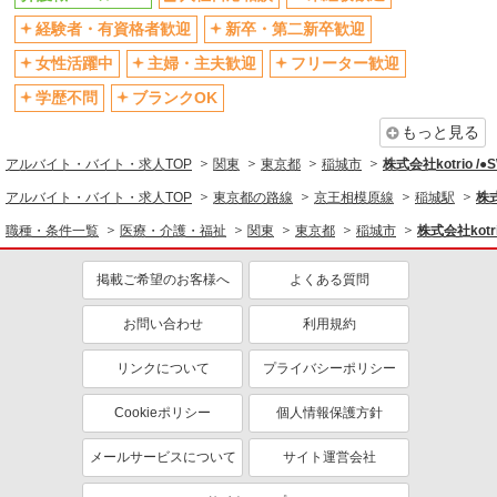
残業少なめ（月20h未満）
交通費支給
経験者・有資格者歓迎
新卒・第二新卒歓迎
社会保険あり
産休・育休取得実績あり
女性活躍中
主婦・主夫歓迎
フリーター歓迎
退職金・財形貯蓄制度あり
各種手当（家族・役職・インセン
ティブなど）あり
学歴不問
ブランクOK
制服貸与
研修制度あり
もっと見る
資格取得支援制度あり
アルバイト・バイト・求人TOP
関東
東京都
稲城市
株式会社kotrio /
同じ職種から求人を探す
アルバイト・バイト・求人TOP
東京都の路線
京王相模原線
稲城駅
株式
職種・条件一覧
医療・介護・福祉
関東
東京都
稲城市
株式会社kotr
医療・介護・福祉
介護職・ヘルパー
掲載ご希望のお客様へ
よくある質問
同じ特徴から求人を探す
お問い合わせ
利用規約
未経験歓迎
ミドル（40代～）活躍中
リンクについて
プライバシーポリシー
ボーナス・賞与あり
車通勤OK
交通費支給
社会保険あり
Cookieポリシー
個人情報保護方針
産休・育休取得実績あり
メールサービスについて
サイト運営会社