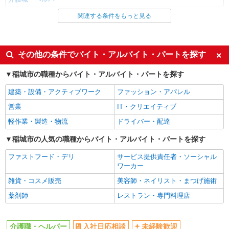
関連する条件をもっと見る
同じ雇用形態から稲城駅の求人を探す
職業紹介
同じ特徴から稲城駅の求人を探す
その他の条件でバイト・アルバイト・パートを探す
入社日応相談
未経験歓迎
稲城市の職種からバイト・アルバイト・パートを探す
経験者・有資格者歓迎
新卒・第二新卒歓迎
建築・設備・アクティブワーク
ファッション・アパレル
女性活躍中
主婦・主夫歓迎
営業
IT・クリエイティブ
フリーター歓迎
学歴不問
軽作業・製造・物流
ドライバー・配達
ブランクOK
ミドル（40代～）活躍中
稲城市の人気の職種からバイト・アルバイト・パートを探す
エルダー（50代～）活躍中
シニア（60代～）活躍中
ファストフード・デリ
サービス提供責任者・ソーシャル
高収入・高額
ボーナス・賞与あり
ワーカー
昇給あり
完全週休2日制
雑貨・コスメ販売
美容師・ネイリスト・まつげ施術
フルタイム歓迎
禁煙・分煙
薬剤師
レストラン・専門料理店
駅直結・駅チカ
車通勤OK
バイク通勤OK
自転車通勤OK
介護職・ヘルパー
入社日応相談
未経験歓迎