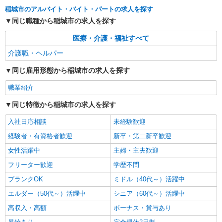
詳細を見る
キープ
稲城市のアルバイト・バイト・パートの求人を探す
同じ職種から稲城市の求人を探す
派遣社員
医療・介護・福祉すべて
株式会社kotrio /●TC-H-1882991
[ 綺麗 ]高級シニアマンションで生活ケア/見守
介護職・ヘルパー
りなど/稲城駅
同じ雇用形態から稲城市の求人を探す
時給1600円〜2250円 ＜日払い有/週払い有/交
通費全支給(ガソリン代含む)＞
職業紹介
稲城市 ＊最寄り駅：稲城
同じ特徴から稲城市の求人を探す
詳細を見る
キープ
入社日応相談
未経験歓迎
経験者・有資格者歓迎
新卒・第二新卒歓迎
派遣社員
株式会社kotrio /●TC-H-1882939
女性活躍中
主婦・主夫歓迎
レア＊欠員により急募！シニア向けマンション
フリーター歓迎
学歴不問
で生活サポート
ブランクOK
ミドル（40代～）活躍中
時給1600円〜2250円 ＜日払い有/週払い有/交
通費全支給(ガソリン代含む)＞
エルダー（50代～）活躍中
シニア（60代～）活躍中
稲城市 ＊最寄り駅：稲城
高収入・高額
ボーナス・賞与あり