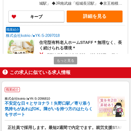
日）＝35万2000円 ◆昇給あり ◆支払い方法 ※日
城駅」 ◆JR南武線「稲城長沼駅」 ◆京王相模原
払い/週払い/月払い対応も可能です。詳しくは面談
線「京王よみうりランド駅」 ★その他、近隣に多
時にご相談ください。 ◆交通費：別途全額支給 ※
数勤務地あります！
詳細を見る
キープ
当社規定あり
職業紹介
株式会社kotrio /●YK-S-2097018
住宅型有料老人ホームSTAFF＊無理なく、長
く続けられる環境＊
【正社員】月給240,000〜400,000円 ・基本
給：200,000円〜220,000円 ・資格手当：10,000〜
もっと見る
30,000円 ・役職手当：10,000〜70,000円 ・処遇改
東京都稲城市
善手当：20,000〜60,000円（勤続年数、保有資格
この求人に似ている求人情報
により変動） ・固定残業手当：20,000円（10時
詳細を見る
キープ
間） ※固定残業時間を超過する場合には超過勤務
手当として別途支給 ・夜勤手当：10,000円/1回
職業紹介
（上記給与とは別に支給） 下記資格をお持ちの方
職業紹介
歓迎 ・認知症介護基礎研修 ・初任者研修 ・実務
株式会社kotrio /●YK-S-2096810
株式会社kotrio /●YK-S-2097724
者研修 ・介護福祉士 など
不安定な日々とサヨナラ！矢野口駅／寄り添う
≪若葉台駅≫障がい者支援員さん募集★送迎・
気持ちがあればOK。障がいを持つ方のはたらく
軽作業の見守りなど
をサポート
【正社員】月給240,000〜400,000円 ・基本
給：200,000円〜220,000円 ・資格手当：10,000〜
正社員で採用します。最短2週間で内定でます。就労支援STAFF募
30,000円 ・役職手当：10,000〜70,000円 ・処遇改