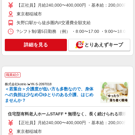
東京都稲城市
善手当：20,000〜60,000円（勤続年数、保有資格
【正社員】月給240,000〜400,000円 ・基本給：200,0
により変動） ・固定残業手当：20,000円（10時
東京都稲城市
詳細を見る
キープ
間） ※固定残業時間を超過する場合には超過勤務
手当として別途支給 ・夜勤手当：10,000円/1回
矢野口駅から徒歩圏内//交通費全額支給
（上記給与とは別に支給） 下記資格をお持ちの方
派遣社員
?シフト制/週5日勤務 （例） ・8:00〜17:00 ・9:00〜18
歓迎 ・認知症介護基礎研修 ・初任者研修 ・実務
株式会社kotrio /●TC-H-2011048
者研修 ・介護福祉士 など
若葉台駅＊年齢不問◎未経験から安定した業界
詳細を見る
とりあえずキープ
へ＊サ高住
時給1600円〜2250円 ＜日払い有/週払い有/交
通費全支給(ガソリン代含む)＞
稲城市 ＊最寄り駅：若葉台
職業紹介
詳細を見る
キープ
株式会社kotrio /●YK-S-2097018
＜若葉台＞介護度が低い方も多数なので、身体
への負担は少なめ◎ゆとりのある介護、はじめ
派遣社員
ませんか？
株式会社kotrio /●TC-H-1883002
稲城／4名急募！シニア向けマンションSTAFF
＊身体負担少なめ
住宅型有料老人ホームSTAFF＊無理なく、長く続けられる環境＊
時給1600円〜2250円 ＜日払い有/週払い有/交
【正社員】月給240,000〜400,000円 ・基本給：200,0
通費全支給(ガソリン代含む)＞
東京都稲城市
稲城市 ＊最寄り駅：稲城