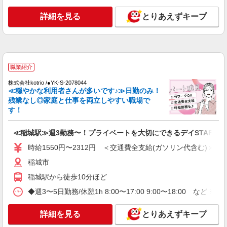
詳細を見る
詳細を見る
とりあえずキープ
キープ
アルバイト
パート
派遣社員
紹介予定派遣
日研トータルソーシング株式会社 メディカルケア事業部/立川事業所
介護スタッフ／資格あり or 経験者
職業紹介
時給1,450円〜1,600円 ◆無資格・経験者：時
給1,450円〜 ◆初任者研修・未経験：時給1,450
株式会社kotrio /●YK-S-2078044
≪穏やかな利用者さんが多いです♪≫日勤のみ！
円〜 ◆初任者研修・経験者：時給1,500円〜 ◆介
東京都稲城市 【最寄駅】京王相模原線 京王
残業なし◎家庭と仕事を両立しやすい職場で
護福祉士：時給1,600円〜 ※経験者は3ヶ月以上 ※
よみうりランド駅 徒歩5分 ★勤務地は3000ヶ所
す！
給与幅は経験・能力による ★週払いOK（規定あ
以上★ 自宅から通いやすいエリアなど、お好きな
り）
勤務地をお選び下さい！！
詳細を見る
キープ
≪稲城駅≫週3勤務〜！プライベートを大切にできるデイSTAFF
時給1550円〜2312円 ＜交通費全支給(ガソリン代含む)＞
派遣社員
株式会社kotrio /●TC-H-1992943
稲城市
＜稲城長沼＞小さなデイサービスSTAFF≪週3
稲城駅から徒歩10分ほど
勤務≫≪夕方退社≫
◆週3〜5日勤務/休憩1h 8:00〜17:00 9:00〜18:00 など 
時給1600円〜2250円 ＜日払い有/週払い有/交
通費全支給(ガソリン代含む)＞
詳細を見る
とりあえずキープ
稲城市 ※最寄り駅：稲城長沼