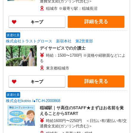
通費全支給(ガソリン代含む)＞
稲城市 ※最寄り駅：稲城長沼
詳細を見る
キープ
派遣社員
株式会社トラストグロース 新宿本社 第2営業部
デイサービスでの介護士
時給：1500〜1700円 ※資格や経験面などによ
る
東京都稲城市
詳細を見る
キープ
派遣社員
株式会社kotrio /●TC-H-2000868
稲城駅｜サ高住のSTAFF★まずはお名前を覚
えることからSTART
時給1600円〜2250円 ＜日払い有/週払い有/交
通費全支給(ガソリン代含む)＞