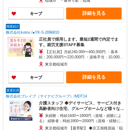
稲城市 ＊最寄り駅：稲城
詳細を見る
キープ
職業紹介
株式会社kotrio /●YK-S-2096810
正社員で採用します。最短2週間で内定でま
す。就労支援STAFF募集
【正社員】月給240,000〜400,000円 ・基本
給：200,000円〜220,000円 ・資格手当：10,000〜
30,000円 ・役職手当：10,000〜70,000円 ・処遇改
東京都稲城市
善手当：20,000〜60,000円（勤続年数、保有資格
により変動） ・固定残業手当：20,000円（10時
詳細を見る
キープ
間） ※固定残業時間を超過する場合には超過勤務
手当として別途支給 ・夜勤手当：10,000円/1回
（上記給与とは別に支給） 下記資格をお持ちの方
派遣社員
歓迎 ・認知症介護基礎研修 ・初任者研修 ・実務
株式会社ブレイブ（マイナビグループ）/MDT14
者研修 ・介護福祉士 など
介護スタッフ ◆デイサービス、サービス付き
高齢者向け住宅、グループホームなど様々な勤
務先から選べます。
未経験：時給1600〜1800円（資格・経験によ
る） 経験者：時給1800〜2000円（資格・経験によ
る） ◎月収例 時給2000円×1日8時間×22日（週5
東京都稲城市 【最寄駅】 ◆京王相模原線「稲