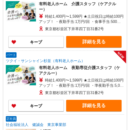
有料老人ホーム 介護スタッフ（ケアクル
ー）
時給1,400円〜1,599円 ★土日祝日は時給100円
アップ！ ・夜勤手当:1万円/回 ・食事手当:500円/
日（1日6時間以上勤務の方対象） ・居住支援特別
東京都杉並区下井草四丁目31番2号
手当:120円/時給含む ※給与幅は資格・経験等によ
る
詳細を見る
キープ
NEW
パート
ツクイ・サンシャイン杉並（有料老人ホーム）
有料老人ホーム 夜勤専従介護スタッフ（ケ
アクルー）
時給1,400円〜1,599円 ★土日祝日は時給100円
アップ！ ・夜勤手当:1万円/回 ・準夜勤手当:5,000
円/回 ・食事手当:500円/日（1日6時間以上勤務の
東京都杉並区下井草四丁目31番2号
方対象） ・居住支援特別手当:120円/時給含む ※
給与幅は資格・経験等による
詳細を見る
キープ
正社員
社会福祉法人 健誠会 東京事業部