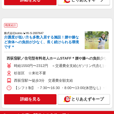
正社員
SOMPOケア 杉並 定期巡回/4024ia1
介護スタッフ
【介護福祉士】 月給：309,300円 年収例：414
職業紹介
万円〜 ※職務手当、特別職務手当、特別地域手
株式会社kotrio /●YK-S-2007647
当、（東京都）居住支援特別手当、働きがい向上
東京都杉並区阿佐谷南1丁目17番18号 阿佐ヶ
介護度が低い方も多数入居する施設！腰や膝な
手当、日祝手当（月平均2回分）、在宅手当（月平
谷下田ビル2階
ど身体への負担が少なく、長く続けられる環境
均20回分）等、毎月平均的に支払われる手当を含
です＊
みます。 ■深夜勤手当別途支給：4,000円/回 ◎残
詳細を見る
キープ
業時は別途時間外手当支給（超過1分〜） ◎居住
支援特別手当は勤続5年目までの方はさらに1万円
西荻窪駅／住宅型有料老人ホームSTAFF＊腰や膝への負担少なめ
支給（再入社は除く） ◎賞与 基本給2.08ヶ月分/
正社員
時給1550円〜2312円 ＜交通費全支給(ガソリン代含む)＞
年支給
SOMPOケア 杉並 訪問介護/4022ca1
杉並区 ☆来社不要
介護スタッフ
西荻窪駅〜徒歩3分 交通費全額支給
【実務者研修】 月給：246,000円 年収例：340
万円〜 【初任者研修】 月給：236,300円 年収例：
【シフト制】 ・7:30〜16:30 ・8:00〜13:00(休憩なし) ・
325万円〜 ※職務手当、（東京都）居住支援特別
東京都杉並区阿佐谷南1丁目17番18号 阿佐ヶ
手当、日祝手当（月平均2回分）、深夜勤手当（月
谷下田ビル2階
詳細を見る
とりあえずキープ
平均4回分）等、毎月平均的に支払われる手当を含
みます。 ※居住支援特別手当は勤続5年目までの
詳細を見る
キープ
方はさらに1万円支給（再入社は除く） ◎賞与：
基本給2.08ヶ月分/年支給 ◎残業時は別途時間外手