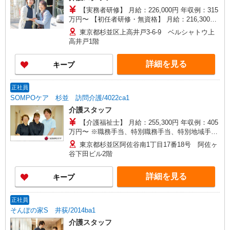
【実務者研修】 月給：226,000円 年収例：315
万円〜 【初任者研修・無資格】 月給：216,300円
年収例：300万円〜 ※職務手当、（東京都）居住
東京都杉並区上高井戸3-6-9 ベルシャトウ上
支援特別手当含む ※居住支援特別手当は勤続5年
高井戸1階
目までの方はさらに1万円支給（再入社は除く）
◎賞与：基本給2.08ヶ月分/年支給 ◎残業時は別途
詳細を見る
キープ
時間外手当支給（超過1分〜）
正社員
SOMPOケア 杉並 訪問介護/4022ca1
介護スタッフ
【介護福祉士】 月給：255,300円 年収例：405
万円〜 ※職務手当、特別職務手当、特別地域手
当、（東京都）居住支援特別手当、働きがい向上
東京都杉並区阿佐谷南1丁目17番18号 阿佐ヶ
手当、日祝手当（月平均2回分）、深夜勤手当（月
谷下田ビル2階
平均4回分）等、毎月平均的に支払われる手当を含
みます。 ※居住支援特別手当は勤続5年目までの
詳細を見る
キープ
方はさらに1万円支給（再入社は除く） ◎賞与：
基本給2.08ヶ月分/年支給 ◎残業時は別途時間外手
当支給（超過1分〜）
正社員
そんぽの家S 井荻/2014ba1
介護スタッフ