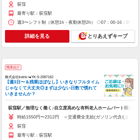
援特別手当は勤続5年目までの方はさらに1万円支
荻窪
給（再入社は除く） ◎賞与：基本給2.08ヶ月分/年
詳細を見る
最寄り駅：荻窪駅
キープ
支給 ◎残業時は別途時間外手当支給（超過1
分〜）
週3〜シフト制（休憩1h・夜勤休憩2h） ◇07：00-16：00 ◇08
正社員
そんぽの家GH 堀ノ内/3108ma1
詳細を見る
とりあえずキープ
介護スタッフ
【実務者研修】 月給：261,500円 年収例：354
万円〜 【初任者研修・無資格】 月給：251,800円
年収例：341万円〜 ※職務手当、（東京都）居住
東京都杉並区堀ノ内2-19-26
支援特別手当、日祝手当（月平均2回分）、深夜勤
職業紹介
手当（月平均5回分）等、毎月平均的に支払われる
詳細を見る
キープ
手当を含みます。 ※居住支援特別手当は勤続5年
株式会社kotrio /●YK-S-2087162
【週3日〜＆残業ほぼなし】いきなりフルタイム
目までの方はさらに1万円支給（再入社は除く）
じゃなくて大丈夫◎まずは少ない日数で慣れて
◎賞与：基本給2.08ヶ月分/年支給 ◎残業時は別途
アルバイト
パート
時間外手当支給（超過1分〜）
いきませんか？
SOMPOケア 杉並 訪問介護/4022cc2
登録ヘルパー
荻窪駅／無理なく働く♪自立度高めな有料老人ホームパート職員
★（東京都）居住支援特別手当対象求人 【介
時給1550円〜2312円 ＜交通費全支給(ガソリン代含む)＞
護福祉士】時給1,800円 ◎週20時間以上勤務（社
保加入者）の場合は時給1,850円 ＊早朝夜間（〜8
東京都杉並区阿佐谷南1丁目17番18号 阿佐ヶ
荻窪
時、18時〜）：時給2,250円〜 ＊日曜祝日：時給
谷下田ビル2階
2,100円〜 【実務者研修・初任者研修（ヘルパー1
最寄り駅：荻窪駅
級・2級）】時給1,720円 ◎週20時間以上勤務（社