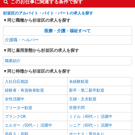
このお仕事に関連する条件で探す
当支給（超過1分〜）
正社員
アスケア訪問入浴 杉並
杉並区のアルバイト・バイト・パートの求人を探す
訪問入浴の介護職員（運転あり）
同じ職種から杉並区の求人を探す
【月給】 285,000円〜 【別途支給】 ・交通費
医療・介護・福祉すべて
支給（30,000円上限/月） ・家族手当（子供1名に
つき5,000円） ・資格手当（介護福祉士：計
介護職・ヘルパー
アスケア訪問入浴 杉並 東京都杉並区梅里二
20,000円UP） ・昇給（評価に応じて毎年4月に実
丁目40-18 第3志村ビル301号室
施） ・賞与（夏・冬の年2回） ・残業代全額支給
同じ雇用形態から杉並区の求人を探す
・退職金制度あり ・キャリアステップ年収モデル
詳細を見る
キープ
（参考値） 一般職（平均勤続年数5年）390万円
職業紹介
事業所長（平均勤続年数10年 2〜3年で所長にな
る人もいます！）500万円 ブロック長（平均勤続
同じ特徴から杉並区の求人を探す
パート
年数13年）650万円 エリア長（平均勤続年数17
パナソニック エイジフリーケアセンター荻窪
年）720万円
入社日応相談
未経験歓迎
デイサービス／介護職／パート
経験者・有資格者歓迎
新卒・第二新卒歓迎
時給1,282円〜1,346円 ※経験・能力・資格等
による その他資格 時給1,282円 社会福祉士・介護
女性活躍中
主婦・主夫歓迎
福祉士 時給1,346円 【東京都居住支援特別手当】
パナソニック エイジフリーケアセンター荻窪
フリーター歓迎
学歴不問
別途支給 月額2万円！ ＊支給対象は所定労働時間
東京都杉並区上荻1-18-6 シェモア荻窪デ・プレ
週20時間以上の雇用契約者に限る ※一律処遇改善
ブランクOK
1F
ミドル（40代～）活躍中
加算含む 〇時間外勤務手当 〇土日祝勤務手当 〇
詳細を見る
キープ
エルダー（50代～）活躍中
無事故無違反表彰金 〇年末年始勤務手当
シニア（60代～）活躍中
高収入・高額
ボーナス・賞与あり