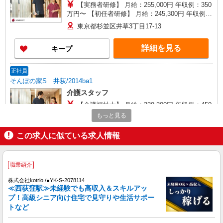
【実務者研修】 月給：255,000円 年収例：350
万円〜 【初任者研修】 月給：245,300円 年収例：
335万円〜 ※職務手当、（東京都）居住支援特別
東京都杉並区井草3丁目17-13
手当、日祝手当（月平均2回分）、夜勤手当（月平
均5回分）等、毎月平均的に支払われる手当を含み
詳細を見る
キープ
ます。 ※居住支援特別手当は勤続5年目までの方
はさらに1万円支給（再入社は除く） ◎賞与：基
本給2.08ヶ月分/年支給 ◎残業時は別途時間外手当
正社員
支給（超過1分〜）
そんぽの家S 井荻/2014ba1
介護スタッフ
【介護福祉士】 月給：339,300円 年収例：450
万円〜 ※職務手当、特別職務手当、特別地域手
もっと見る
当、（東京都）居住支援特別手当、特別夜勤手
東京都杉並区井草3丁目17-13
当、日祝手当（月平均2回分）、夜勤手当（月平均
この求人に似ている求人情報
5回分）等、毎月平均的に支払われる手当を含みま
詳細を見る
キープ
す。 ※居住支援特別手当は勤続5年目までの方は
さらに1万円支給（再入社は除く） ◎賞与：基本
職業紹介
給2.08ヶ月分/年支給 ◎残業時は別途時間外手当支
正社員
給（超過1分〜）
株式会社kotrio /●YK-S-2078114
SOMPOケア 高井戸 デイサービス/3111ja1
≪西荻窪駅≫未経験でも高収入＆スキルアッ
介護スタッフ
プ！高級シニア向け住宅で見守りや生活サポー
【介護福祉士】 月給：285,300円 年収例：385
トなど
万円〜 ※職務手当、特別職務手当、特別地域手
当、（東京都）居住支援特別手当、働きがい向上