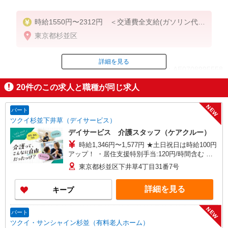
時給1550円〜2312円 ＜交通費全支給(ガソリン代含
む)＞
東京都杉並区
詳細を見る
ID：AE0708995558
20
件のこの求人と職種が同じ求人
掲載期間終了
NEW
パート
ツクイ杉並下井草（デイサービス）
デイサービス 介護スタッフ（ケアクルー）
時給1,346円〜1,577円 ★土日祝日は時給100円
アップ！ ・居住支援特別手当:120円/時間含む ※
給与幅は資格・経験等による
東京都杉並区下井草4丁目31番7号
詳細を見る
キープ
NEW
パート
ツクイ・サンシャイン杉並（有料老人ホーム）