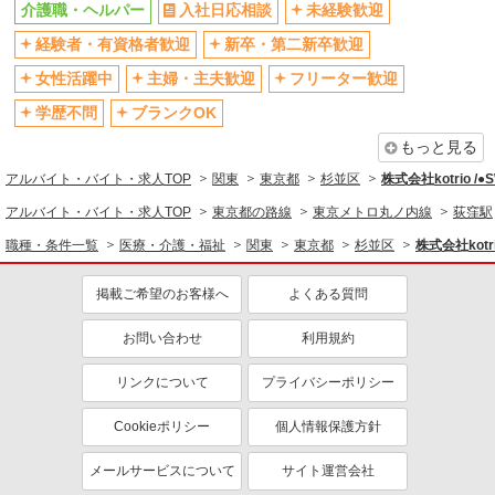
残業少なめ（月20h未満）
交通費支給
介護職・ヘルパー
入社日応相談
未経験歓迎
社会保険あり
産休・育休取得実績あり
経験者・有資格者歓迎
新卒・第二新卒歓迎
退職金・財形貯蓄制度あり
各種手当（家族・役職・インセン
女性活躍中
主婦・主夫歓迎
フリーター歓迎
ティブなど）あり
学歴不問
ブランクOK
制服貸与
研修制度あり
もっと見る
資格取得支援制度あり
アルバイト・バイト・求人TOP
関東
東京都
杉並区
株式会社kotrio /
同じ職種から求人を探す
アルバイト・バイト・求人TOP
東京都の路線
東京メトロ丸ノ内線
荻窪駅
医療・介護・福祉
職種・条件一覧
医療・介護・福祉
関東
東京都
杉並区
株式会社kotr
介護職・ヘルパー
掲載ご希望のお客様へ
よくある質問
同じ特徴から求人を探す
未経験歓迎
お問い合わせ
ミドル（40代～）活躍中
利用規約
ボーナス・賞与あり
車通勤OK
リンクについて
プライバシーポリシー
交通費支給
社会保険あり
Cookieポリシー
個人情報保護方針
産休・育休取得実績あり
メールサービスについて
サイト運営会社