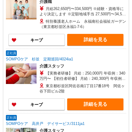
介護職
月給262,650円〜334,500円 ※経験・資格等に
より決定します ※定額地域手当 27,500円〜34,500
円・処遇改善手当 40,000円〜50,000円・居住支援
特別養護老人ホーム 永福南社会福祉ガーデン
手当 20,000円〜含む ▼別途手当あり 住宅手当
（東京都杉並区永福1-7-6）
15,000円／月（賃貸住宅の場合） 東京都居住支援
特別手当 10,000円〜20,000円／月 夜勤手当
詳細を見る
キープ
10,000円／回 扶養手当 10,000円（配偶者）・
3,000円（子若しくは父母） 年末年始手当あり
（12/30〜1/3）
正社員
SOMPOケア 杉並 定期巡回/4024ia1
介護スタッフ
【実務者研修】 月給：250,000円 年収例：340
万円〜 【初任者研修】 月給：240,300円 年収例：
330万円〜 ※職務手当、（東京都）居住支援特別
東京都杉並区阿佐谷南1丁目17番18号 阿佐ヶ
手当、日祝手当（月平均2回分）、在宅手当（月平
谷下田ビル2階
均20回分）等、毎月平均的に支払われる手当を含
みます。 ※居住支援特別手当は勤続5年目までの
詳細を見る
キープ
方はさらに1万円支給（再入社は除く） ◎賞与：
基本給2.08ヶ月分/年支給 ◎残業時は別途時間外手
当支給（超過1分〜）
正社員
SOMPOケア 高井戸 デイサービス/3111ja1
介護スタッフ