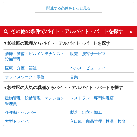
関連する条件をもっと見る
同じ雇用形態から荻窪駅の求人を探す
職業紹介
同じ特徴から荻窪駅の求人を探す
その他の条件でバイト・アルバイト・パートを探す
入社日応相談
未経験歓迎
杉並区の職種からバイト・アルバイト・パートを探す
経験者・有資格者歓迎
新卒・第二新卒歓迎
清掃・警備・ビルメンテナンス・
販売・接客サービス
女性活躍中
主婦・主夫歓迎
設備管理
フリーター歓迎
学歴不問
医療・介護・福祉
ヘルス・ビューティー
ブランクOK
ミドル（40代～）活躍中
オフィスワーク・事務
営業
エルダー（50代～）活躍中
シニア（60代～）活躍中
杉並区の人気の職種からバイト・アルバイト・パートを探す
高収入・高額
ボーナス・賞与あり
建物管理・設備管理・マンション
レストラン・専門料理店
昇給あり
完全週休2日制
管理員
フルタイム歓迎
禁煙・分煙
介護職・ヘルパー
製造・組立・加工
駅直結・駅チカ
車通勤OK
大型ドライバー
入出庫・商品管理・検品・検査
バイク通勤OK
自転車通勤OK