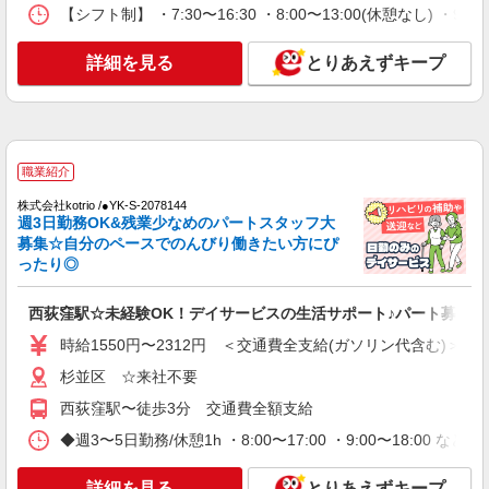
詳細を見る
【シフト制】 ・7:30〜16:30 ・8:00〜13:00(休憩なし) ・
キープ
保加入者）の場合は時給1,770円 ＊早朝夜間（〜8
時、18時〜）：時給2,150円〜 ＊日曜祝日：時給
2,020円〜 ◎身体介助、生活援助が同時給 ◎キャ
詳細を見る
とりあえずキープ
アルバイト
パート
ンセル手当：職務時給の60％支給 ※居住支援特別
SOMPOケア 堀ノ内 訪問介護/3106cc2
手当は勤続5年目までの方はさらに時給＋50円（再
登録ヘルパー
入社者は除く）
★（東京都）居住支援特別手当対象求人 【介
護福祉士】時給1,800円 ◎週20時間以上勤務（社
職業紹介
保加入者）の場合は時給1,850円 ＊夜間
東京都杉並区堀ノ内2-19-26
（18:00〜）：時給2,250円〜 ＊日曜祝日：時給
株式会社kotrio /●YK-S-2078144
2,100円〜 【実務者研修・初任者研修（ヘルパー1
週3日勤務OK&残業少なめのパートスタッフ大
詳細を見る
キープ
級・2級）】時給1,720円 ◎週20時間以上勤務（社
募集☆自分のペースでのんびり働きたい方にぴ
保加入者）の場合は時給1,770円 ＊夜間
ったり◎
（18:00〜）：時給2,150円〜 ＊日曜祝日：時給
アルバイト
パート
2,020円〜 ◎身体介助、生活援助が同時給 ◎キャ
SOMPOケア 高井戸 デイサービス/3111ja2
西荻窪駅☆未経験OK！デイサービスの生活サポート♪パート募集◎
ンセル手当：職務時給の60％支給 ※居住支援特別
介護スタッフ
手当は勤続5年目までの方はさらに時給＋50円（再
時給1550円〜2312円 ＜交通費全支給(ガソリン代含む)＞
入社者は除く）
★（東京都）居住支援特別手当対象求人 【介
杉並区 ☆来社不要
護福祉士】 時給1,410円 ◎週20時間以上勤務（社
保加入者）の場合は時給1,460円 【実務者研修・
東京都杉並区上高井戸3-6-9 ベルシャトウ上
西荻窪駅〜徒歩3分 交通費全額支給
初任者研修（ヘルパー1級・2級）・無資格】 時給
高井戸1階
1,330円 ◎週20時間以上勤務（社保加入者）の場
◆週3〜5日勤務/休憩1h ・8:00〜17:00 ・9:00〜18:00 など
合は時給1,380円 ※居住支援特別手当は勤続5年目
詳細を見る
キープ
までの方はさらに時給＋50円（再入社者は除く）
詳細を見る
とりあえずキープ