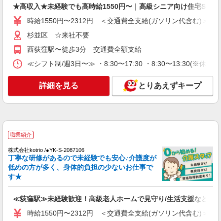
東京都杉並区上高井戸3-6-9 ベルシャトウ上
★高収入★未経験でも高時給1550円〜｜高級シニア向け住宅STAF
手当含む ※居住支援特別手当は勤続5年目までの
高井戸1階
方はさらに1万円支給（再入社は除く） ◎賞与：
時給1550円〜2312円 ＜交通費全支給(ガソリン代含む)＞
基本給2.08ヶ月分/年支給 ◎残業時は別途時間外手
詳細を見る
キープ
杉並区 ☆来社不要
当支給（超過1分〜）
西荻窪駅〜徒歩3分 交通費全額支給
アルバイト
パート
≪シフト制/週3日〜≫ ・8:30〜17:30 ・8:30〜13:30(※休憩な
SOMPOケア 杉並 訪問介護/4022cc3
登録ヘルパー
詳細を見る
とりあえずキープ
時給：1,320円 ーーーーーーー 【資格取得
後】 時給1,720円〜 ＊日曜祝日：時給2,020円〜
ーーーーーーー
東京都杉並区阿佐谷南1丁目17番18号 阿佐ヶ
谷下田ビル2階
職業紹介
詳細を見る
キープ
株式会社kotrio /●YK-S-2087106
丁寧な研修があるので未経験でも安心♪介護度が
正社員
低めの方が多く、身体的負担の少ないお仕事で
SOMPOケア 堀ノ内 認知症デイサービス/3110ja1
す★
介護スタッフ
【介護福祉士】 月給：273,800円 年収例：371
≪荻窪駅≫未経験歓迎！高級老人ホームで見守り/生活支援など
万円〜 ※職務手当、特別職務手当、特別地域手
時給1550円〜2312円 ＜交通費全支給(ガソリン代含む)＞
当、（東京都）居住支援特別手当を含む ※居住支
東京都杉並区堀ノ内2-19-26