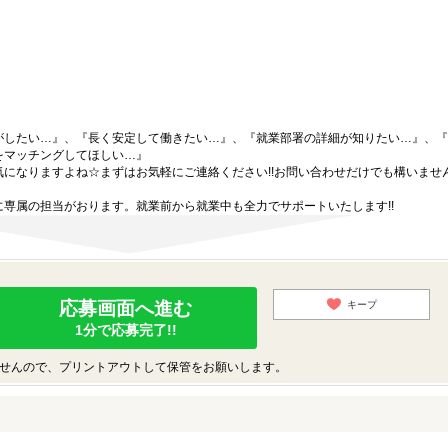
がしたい…』、『長く安定して働きたい…』、『就業部署の詳細が知りたい…』、『
をマッチングしてほしい…』
になりますよね☆まずはお気軽にご連絡ください!!お問い合わせだけでも構いません
専属の担当がおります。就業前から就業中も全力でサポートいたします!!
応募画面へ進む
キープ
1分で応募完了!!
せんので、プリントアウトして保管をお願いします。