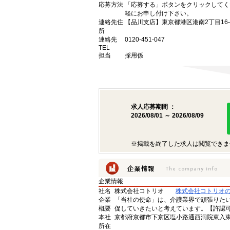
応募方法
「応募する」ボタンをクリックしてく
軽にお申し付け下さい。
連絡先住
【品川支店】東京都港区港南2丁目16-
所
連絡先
0120-451-047
TEL
担当
採用係
求人応募期間 ：
2026/08/01 ～ 2026/08/09
※掲載を終了した求人は閲覧できま
企業情報
社名
株式会社コトリオ
株式会社コトリオ
企業
「当社の使命」は、介護業界で頑張りた
概要
促していきたいと考えています。【許認可番号】
本社
京都府京都市下京区塩小路通西洞院東入東塩
所在