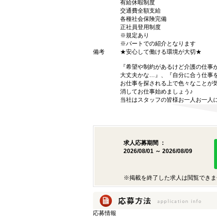
有給休暇制度
交通費全額支給
各種社会保険完備
正社員登用制度
※規定あり
※パートでの紹介となります
備考
★安心して働ける環境が大切★
『希望や制約があるけど介護の仕事
大丈夫かな…』、『自分に合う仕事
お仕事を探される上で色々なことが気
消してお仕事始めましょう♪
当社はスタッフの皆様お一人お一人に
求人応募期間 ：
2026/08/01 ～ 2026/08/09
※掲載を終了した求人は閲覧できま
応募情報