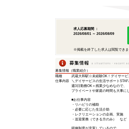
求人応募期間 ：
2026/08/01 ～ 2026/08/09
※掲載を終了した求人は閲覧できま
募集情報（職業紹介）
職種
武蔵大和駅☆未経験OK！デイサービ
仕事内容
＼デイサービスの生活サポートSTAF
週3日勤務OK＋残業少なめなので、
プライベートや家庭の時間も大事に
■お仕事内容
・リハビリの補助
・必要に応じた生活介助
・レクリエーションの企画、実施
・送迎業務（できる方のみ） など
研修制度が充実しているので、