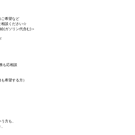
のご希望など
ご相談ください☆
支給(ガソリン代含む)＞
下
短勤務も応相談
務も希望する方）
いう方も、
き、