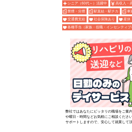
シニア（60代～）活躍中
高収入・
禁煙・分煙
駅直結・駅チカ
車
交通費支給
社会保険あり
産休
各種手当（家族・役職・インセンティブ
弊社ではあなたにピッタリの職場をご案
や曜日・時間などお気軽にご相談くださ
サポートしますので、安心して就業して