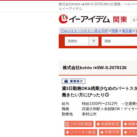
株式会社kotrio /●SW-S-2078136の介護職
らイーアイデム
エ
関東
アルバイト・バイト・求人TOP
>
関東
>
東京都
>
勤務地
職種
株式会社kotrio /●SW-S-2078136
職業紹介
週3日勤務OK&残業少なめのパートス
働きたい方にぴったり◎
給与
時給1550円〜2312円 ＜交通
職種
武蔵大和駅☆未経験OK！デイサ
勤務地
東村山市
入社日応相談
未経験歓迎
経験
フリーター歓迎
学歴不問
ブラ