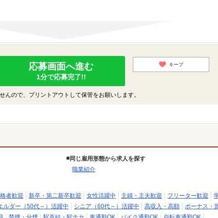
応募画面へ進む
キープ
1分で応募完了!!
せんので、プリントアウトして保管をお願いします。
同じ雇用形態から求人を探す
職業紹介
格者歓迎
新卒・第二新卒歓迎
女性活躍中
主婦・主夫歓迎
フリーター歓迎
エルダー（50代～）活躍中
シニア（60代～）活躍中
高収入・高額
ボーナス・
迎
禁煙・分煙
駅直結・駅チカ
車通勤OK
バイク通勤OK
自転車通勤OK