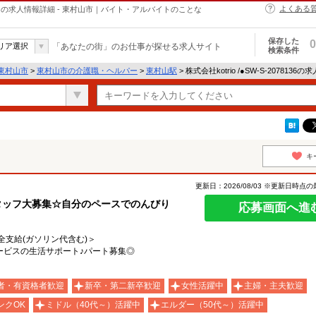
よくある
・ヘルパーの求人情報詳細 - 東村山市｜バイト・アルバイトのことな
保存した
0
リア選択
「あなたの街」のお仕事が探せる求人サイト
検索条件
東村山市
>
東村山市の介護職・ヘルパー
>
東村山駅
> 株式会社kotrio /●SW-S-2078136
キ
更新日：2026/08/03 ※更新日時点
タッフ大募集☆自分のペースでのんびり
応募画面へ進
費全支給(ガソリン代含む)＞
ービスの生活サポート♪パート募集◎
者・有資格者歓迎
新卒・第二新卒歓迎
女性活躍中
主婦・主夫歓迎
ンクOK
ミドル（40代～）活躍中
エルダー（50代～）活躍中