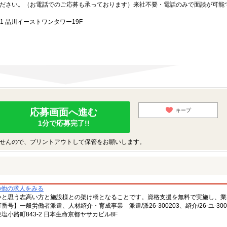
ださい。（お電話でのご応募も承っております）来社不要・電話のみで面談が可能
1 品川イーストワンタワー19F
応募画面へ進む
キープ
1分で応募完了!!
せんので、プリントアウトして保管をお願いします。
の他の求人をみる
いと思う志高い方と施設様との架け橋となることです。資格支援を無料で実施し、業
一般労働者派遣、人材紹介・育成事業 派遣/派26-300203、紹介/26-ユ-300
小路町843-2 日本生命京都ヤサカビル8F