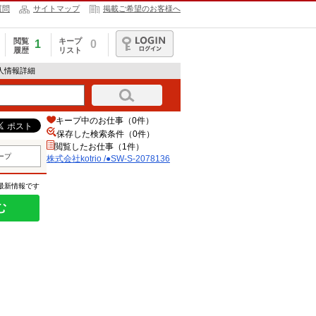
質問
サイトマップ
掲載ご希望のお客様へ
閲覧
キープ
1
0
履歴
リスト
ログイン
の求人情報詳細
キープ中のお仕事（0件）
保存した検索条件（
0
件）
閲覧したお仕事（1件）
ープ
株式会社kotrio /●SW-S-2078136
の最新情報です
む