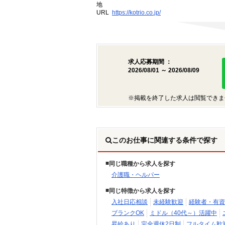
地
URL
https://kotrio.co.jp/
求人応募期間 ：
2026/08/01 ～ 2026/08/09
※掲載を終了した求人は閲覧できま
このお仕事に関連する条件で探す
同じ職種から求人を探す
介護職・ヘルパー
同じ特徴から求人を探す
入社日応相談
未経験歓迎
経験者・有資
ブランクOK
ミドル（40代～）活躍中
昇給あり
完全週休2日制
フルタイム歓