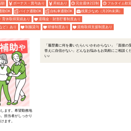
高額
ボーナス・賞与あり
昇給あり
完全週休2日制
フルタイム歓
通勤OK
バイク通勤OK
自転車通勤OK
残業少なめ（月20h未満）
・育休取得実績あり
退職金・財形貯蓄制度あり
など）あり
制服貸与
研修制度あり
資格取得支援制度あり
「履歴書に何を書いたらいいかわからない」「面接の
答えに自信がない」どんなお悩みもお気軽にご相談く
い♪
内します。希望勤務地
い。担当者がしっかり
頂けます。