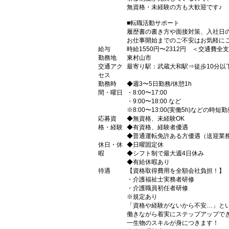
無資格・未経験の方も大歓迎です♪
■転職活動サポート
履歴書の書き方や面接対策、入社日
お仕事開始までのご不安はお気軽に
給与
時給1550円〜2312円 ＜交通費全
勤務地
東村山市
交通アク
最寄り駅：武蔵大和駅⇒徒歩10分以
セス
勤務時
◆週3〜5日勤務/休憩1h
間・曜日
・8:00〜17:00
・9:00〜18:00 など
※8:00〜13:00(実働5h)などの時
応募資
◆無資格、未経験OK
格・経験
◆有資格、経験者優遇
◆普通運転免許ある方優遇（送迎業
休日・休
◆日曜固定休
暇
◆シフト制で最大週4日休み
◆有給休暇あり
待遇
【資格取得費用を全額会社負担！】
・介護福祉士実務者研修
・介護職員初任者研修
※規定あり
「資格や経験がないから不安…」と
働きながら着実にステップアップで
一生物のスキルが身につきます！