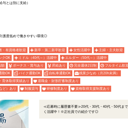
上記給与とは別に支給）
介護度低めで働きやすい環境◎
者・有資格者歓迎
新卒・第二新卒歓迎
女性活躍中
主婦・主夫歓迎
ンクOK
ミドル（40代～）活躍中
エルダー（50代～）活躍中
高額
ボーナス・賞与あり
昇給あり
完全週休2日制
フルタイム歓
通勤OK
バイク通勤OK
自転車通勤OK
残業少なめ（月20h未満）
・育休取得実績あり
退職金・財形貯蓄制度あり
など）あり
制服貸与
研修制度あり
資格取得支援制度あり
≪応募時に履歴書不要≫20代・30代・40代・50代ま
く活躍中！※正社員での紹介です◎