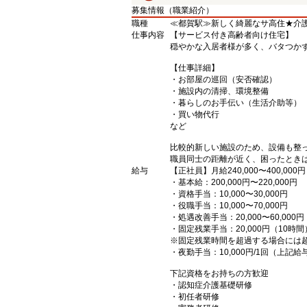
募集情報（職業紹介）
職種
≪都賀駅≫新しく綺麗なサ高住★介
仕事内容
【サービス付き高齢者向け住宅】
穏やかな入居者様が多く、バタつか
【仕事詳細】
・お部屋の巡回（安否確認）
・施設内の清掃、環境整備
・暮らしのお手伝い（生活介助等）
・買い物代行
など
比較的新しい施設のため、設備も整
職員同士の距離が近く、困ったとき
給与
【正社員】月給240,000〜400,000円
・基本給：200,000円〜220,000円
・資格手当：10,000〜30,000円
・役職手当：10,000〜70,000円
・処遇改善手当：20,000〜60,0
・固定残業手当：20,000円（10時間
※固定残業時間を超過する場合には
・夜勤手当：10,000円/1回（上記
下記資格をお持ちの方歓迎
・認知症介護基礎研修
・初任者研修