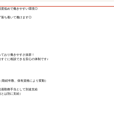
護度低めで働きやすい環境◎
ず落ち着いて働けます◎
っており働きやすさ抜群！
はすぐに相談できる安心の体制です♪
00円（勤続年数、保有資格により変動）
）
超過勤務手当として別途支給
給与とは別に支給）