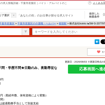
よくある
・ヘルパーの求人情報詳細 - 千葉市若葉区｜バイト・アルバイトのこ
保存した
0
リア選択
「あなたの街」のお仕事が探せる求人サイト
検索条件
千葉市若葉区
>
千葉市若葉区の介護職・ヘルパー
>
都賀駅
> 株式会社kotrio /●SW-S-20
キ
更新日：2026/08/03 ※更新日時点
不問・学歴不問★日勤のみ、夜勤専従な
応募画面へ進
0円
円
,000円（勤続年数、保有資格により変動）
時間）
は超過勤務手当として別途支給