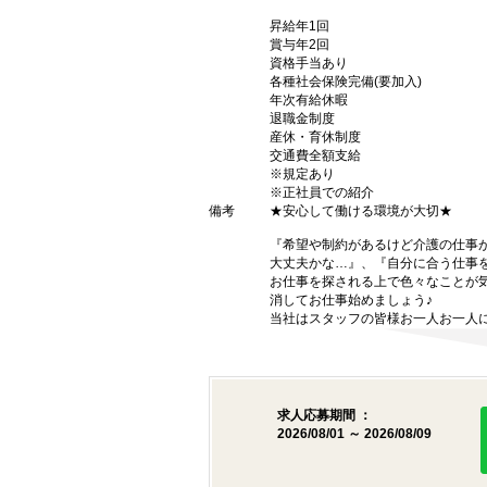
昇給年1回
賞与年2回
資格手当あり
各種社会保険完備(要加入)
年次有給休暇
退職金制度
産休・育休制度
交通費全額支給
※規定あり
※正社員での紹介
備考
★安心して働ける環境が大切★
『希望や制約があるけど介護の仕事
大丈夫かな…』、『自分に合う仕事
お仕事を探される上で色々なことが気
消してお仕事始めましょう♪
当社はスタッフの皆様お一人お一人に
求人応募期間 ：
2026/08/01 ～ 2026/08/09