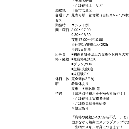
・実務者研修
・介護福祉士 など
勤務地
千葉市若葉区
交通アク
最寄り駅：都賀駅（自転車/バイク/車
セス
勤務時
▼シフト例
間・曜日
8:00〜17:00
9:30〜18:30
夜勤17:00〜翌10:00
※休憩1h/夜勤は休憩2h
※週5日勤務
応募資
■初任者研修以上の資格をお持ちの方
格・経験
■無資格相談OK
■ブランクOK
■主婦(夫)歓迎
■未経験OK
休日・休
完全週休2日制
暇
希望休あり
夏季・冬季休暇 等
待遇
【資格取得費用を全額会社負担！】
・介護福祉士実務者研修
・介護職員初任者研修
※規定あり
「資格や経験がないから不安…」と
働きながら着実にステップアップで
一生物のスキルが身につきます！