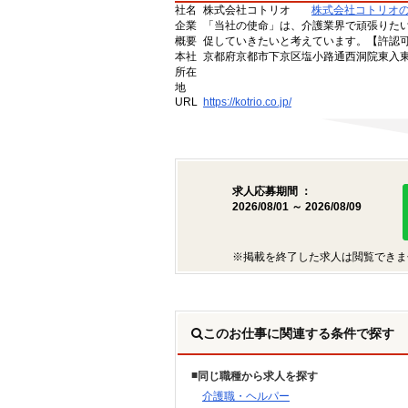
社名
株式会社コトリオ
株式会社コトリオ
企業
「当社の使命」は、介護業界で頑張りた
概要
促していきたいと考えています。【許認可番号】
本社
京都府京都市下京区塩小路通西洞院東入東塩
所在
地
URL
https://kotrio.co.jp/
求人応募期間 ：
2026/08/01 ～ 2026/08/09
※掲載を終了した求人は閲覧できま
このお仕事に関連する条件で探す
同じ職種から求人を探す
介護職・ヘルパー