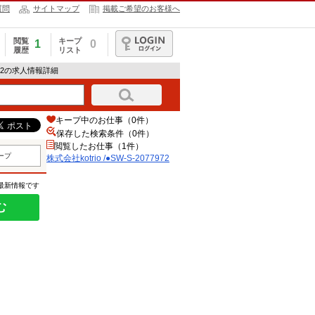
質問
サイトマップ
掲載ご希望のお客様へ
閲覧
キープ
1
0
履歴
リスト
ログイン
77972の求人情報詳細
キープ中のお仕事（0件）
保存した検索条件（
0
件）
閲覧したお仕事（1件）
ープ
株式会社kotrio /●SW-S-2077972
の最新情報です
む