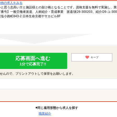
の他の求人をみる
いと思う志高い方と施設様との架け橋となることです。資格支援を無料で実施し、業
一般労働者派遣、人材紹介・育成事業 派遣/派26-300203、紹介/26-ユ-300
小路町843-2 日本生命京都ヤサカビル8F
応募画面へ進む
キープ
1分で応募完了!!
せんので、プリントアウトして保管をお願いします。
同じ雇用形態から求人を探す
職業紹介