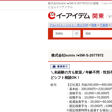
株式会社kotrio /●SW-S-2077972の介護職
とならイーアイデム
エ
関東
アルバイト・バイト・求人TOP
>
関東
>
千葉県
>
勤務地
職種
株式会社kotrio /●SW-S-2077972
職業紹介
＼未経験の方も歓迎／年齢不問・性別
どシフト相談OK！
給与
【正社員】月給240,000〜400,00
・基本給：200,000円〜220,000
・資格手当：10,000〜30,000円
・役職手当：10,000〜70,000円
・処遇改善手当：20,000〜60
・固定残業手当：20,000円（10
※固定残業時間を超過する場合に