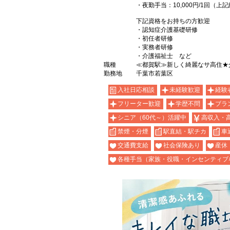
・夜勤手当：10,000円/1回（
下記資格をお持ちの方歓迎
・認知症介護基礎研修
・初任者研修
・実務者研修
・介護福祉士 など
職種
≪都賀駅≫新しく綺麗なサ高住★
勤務地
千葉市若葉区
入社日応相談
未経験歓迎
経験
フリーター歓迎
学歴不問
ブラ
シニア（60代～）活躍中
高収入・
禁煙・分煙
駅直結・駅チカ
車
交通費支給
社会保険あり
産休
各種手当（家族・役職・インセンティブ