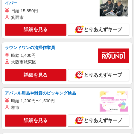
アルバイト
パート
派遣社員
イバー
日研トータルソーシング株式会社 メディカルケア事業部/柏オフィス
日給 15,850円
【看護助手】
箕面市
看護助手（ナースエイド）
時給1,280円 ★週払いOK（規定あり） ※給与
詳細を見る
とりあえずキープ
幅は経験・能力による
茨城県守谷市 【最寄駅】新守谷駅
ラウンドワンの清掃作業員
詳細を見る
キープ
時給 1,400円
大阪市城東区
派遣社員
株式会社kotrio /●SI-H-2076332
詳細を見る
とりあえずキープ
守谷駅すぐ★病院でお掃除/食事の配膳など♪★
激募★
時給1600円〜2250円 ＜日払い有/週払い有/交
アパレル用品や雑貨のピッキング検品
通費全支給(ガソリン代含む)＞
時給 1,200円〜1,500円
守谷市
柏市
詳細を見る
キープ
詳細を見る
とりあえずキープ
アルバイト
パート
派遣社員