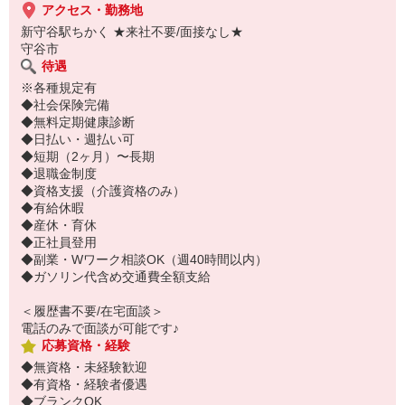
アクセス・勤務地
新守谷駅ちかく ★来社不要/面接なし★
守谷市
待遇
※各種規定有
◆社会保険完備
◆無料定期健康診断
◆日払い・週払い可
◆短期（2ヶ月）〜長期
◆退職金制度
◆資格支援（介護資格のみ）
◆有給休暇
◆産休・育休
◆正社員登用
◆副業・Wワーク相談OK（週40時間以内）
◆ガソリン代含め交通費全額支給
＜履歴書不要/在宅面談＞
電話のみで面談が可能です♪
応募資格・経験
◆無資格・未経験歓迎
◆有資格・経験者優遇
◆ブランクOK