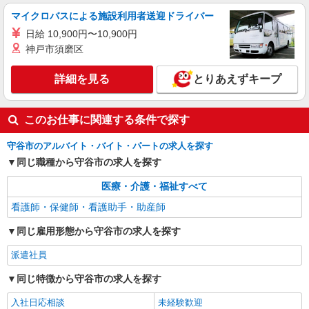
株式会社kotrio /●SI-H-2093692
マイクロバスによる施設利用者送迎ドライバー
善は急げ≫≫≫履歴書不要＆面接なし！駅チカ
病院で看護助手急募
日給 10,900円〜10,900円
神戸市須磨区
時給1600円〜2250円 ＜日払い有/週払い有/交
通費全支給(ガソリン代含む)＞
詳細を見る
とりあえずキープ
守谷市
詳細を見る
キープ
このお仕事に関連する条件で探す
派遣社員
守谷市のアルバイト・バイト・パートの求人を探す
株式会社kotrio /●SI-H-2024384
同じ職種から守谷市の求人を探す
＜守谷駅＞元気も、プライベートも諦めない＊
週3〜OK/看護助手
医療・介護・福祉すべて
時給1600円〜2250円 ＜日払い有/週払い有/交
看護師・保健師・看護助手・助産師
通費全支給(ガソリン代含む)＞
同じ雇用形態から守谷市の求人を探す
守谷市
派遣社員
詳細を見る
キープ
同じ特徴から守谷市の求人を探す
入社日応相談
未経験歓迎