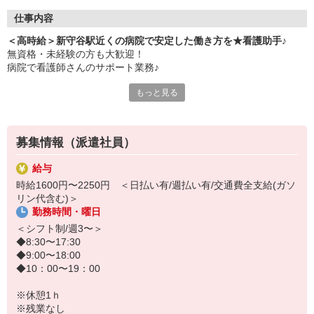
仕事内容
＜高時給＞新守谷駅近くの病院で安定した働き方を★看護助手♪
無資格・未経験の方も大歓迎！
病院で看護師さんのサポート業務♪
もっと見る
【仕事内容】
・病室内のシーツ交換や清掃
・病院食の配膳や下膳
・患者さんに合わせた生活介助
募集情報（派遣社員）
・医療器具の片づけや消毒 など
※サポートがメインのため医療行為なし
給与
時給1600円〜2250円 ＜日払い有/週払い有/交通費全支給(ガソ
医療現場では研修制度が充実しているため
リン代含む)＞
1つ1つの業務をしっかり身につけられ、
勤務時間・曜日
安定して長く働くことができます☆
＜シフト制/週3〜＞
まずはお気軽にご応募ください♪
◆8:30〜17:30
◆9:00〜18:00
◆10：00〜19：00
※休憩1ｈ
※残業なし