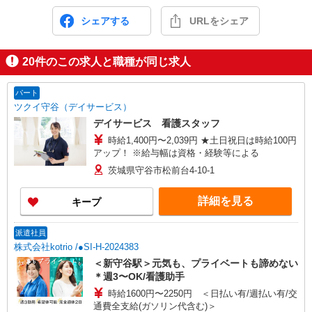
シェアする
URLをシェア
20
件のこの求人と職種が同じ求人
パート
ツクイ守谷（デイサービス）
デイサービス 看護スタッフ
時給1,400円〜2,039円 ★土日祝日は時給100円
アップ！ ※給与幅は資格・経験等による
茨城県守谷市松前台4-10-1
詳細を見る
キープ
派遣社員
株式会社kotrio /●SI-H-2024383
＜新守谷駅＞元気も、プライベートも諦めない
＊週3〜OK/看護助手
時給1600円〜2250円 ＜日払い有/週払い有/交
通費全支給(ガソリン代含む)＞