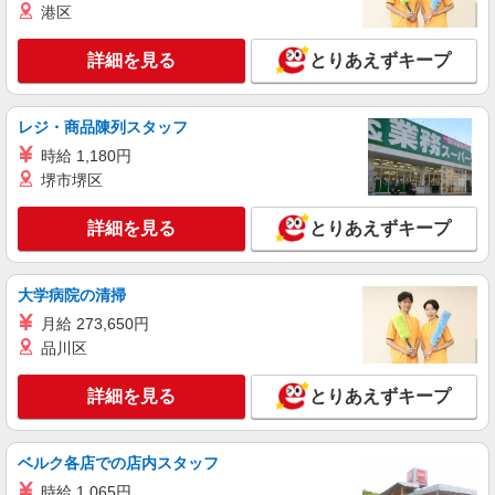
港区
派遣社員
詳細を見る
とりあえずキープ
日研トータルソーシング株式会社 メディカルケア事業部/柏オフィス
【看護助手】
看護助手（病院）
レジ・商品陳列スタッフ
時給1,280円〜
時給 1,180円
茨城県守谷市
堺市堺区
詳細を見る
キープ
詳細を見る
とりあえずキープ
派遣社員
株式会社kotrio /●SI-H-2074930
大学病院の清掃
新守谷駅のサ高住＊シフト融通が利くため子育
月給 273,650円
て世代から大人気♪
品川区
時給2400円〜3000円 ＜日払い有/週払い有/交
通費全支給(ガソリン代含む)＞
詳細を見る
とりあえずキープ
守谷市
詳細を見る
キープ
ベルク各店での店内スタッフ
時給 1,065円