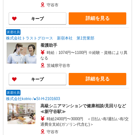
守谷市
詳細を見る
キープ
派遣社員
株式会社トラストグロース 新宿本社 第1営業部
看護助手
時給：1074円〜1100円 ※経験・資格により異
なる
茨城県守谷市
詳細を見る
キープ
派遣社員
株式会社kotrio /●SI-H-2101603
高級シニアマンションで健康相談/見回りなど
≪新守谷駅≫
時給2400円〜3000円 ＜日払い有/週払い有/交
通費全支給(ガソリン代含む)＞
守谷市