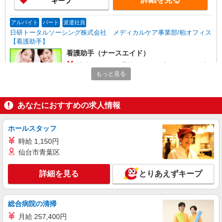
キープ
アルバイト
パート
派遣社員
日研トータルソーシング株式会社 メディカルケア事業部/柏オフィス
【看護助手】
看護助手（ナースエイド）
時給1,280円 ★週払いOK（規定あり） ※給与
幅は経験・能力による
もっと見る
茨城県守谷市 【最寄駅】守谷駅
あなたにおすすめの求人情報
詳細を見る
キープ
ホールスタッフ
アルバイト
パート
派遣社員
日研トータルソーシング株式会社 メディカルケア事業部/柏オフィス
時給 1,150円
【看護助手】
仙台市青葉区
看護助手（ナースエイド）
詳細を見る
とりあえずキープ
時給1,280円 ★週払いOK（規定あり） ※給与
幅は経験・能力による
茨城県守谷市 【最寄駅】守谷駅
総合病院の清掃
月給 257,400円
詳細を見る
キープ