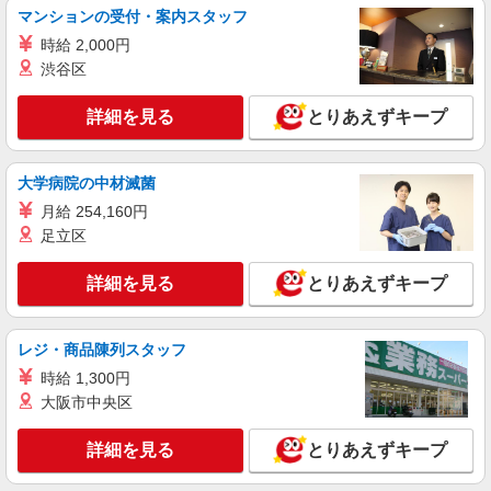
日研トータルソーシング株式会社 メディカルケア事業部/柏オフィス
マンションの受付・案内スタッフ
【看護助手】
時給 2,000円
看護助手（ナースエイド）
渋谷区
時給1,280円 ★週払いOK（規定あり） ※給与
幅は経験・能力による
詳細を見る
とりあえずキープ
茨城県守谷市 【最寄駅】守谷駅
詳細を見る
大学病院の中材滅菌
キープ
月給 254,160円
派遣社員
足立区
株式会社kotrio /●SI-H-2101921
【職場環境◎】よすぎて全私が泣いた≫看護助
詳細を見る
とりあえずキープ
手募集♪未経験OK！
時給1600円〜2250円 ＜日払い有/週払い有/交
通費全支給(ガソリン代含む)＞
レジ・商品陳列スタッフ
守谷市
時給 1,300円
大阪市中央区
詳細を見る
キープ
詳細を見る
とりあえずキープ
派遣社員