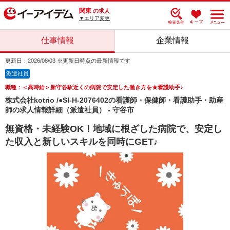
関東
の求人
▼エリア変更
仕事情報
企業情報
更新日：2026/08/03 ※更新日時点の最新情報です
派遣社員
職種：＜高時給＞新守谷駅近くの病院で安定した働き方を★看護助手♪
株式会社kotrio /●SI-H-2076402の看護師・保健師・看護助手・助産
師の求人情報詳細（派遣社員） - 守谷市
無資格・未経験OK！地域に根ざした病院で、安定し
た収入と新しいスキルを同時にGET♪