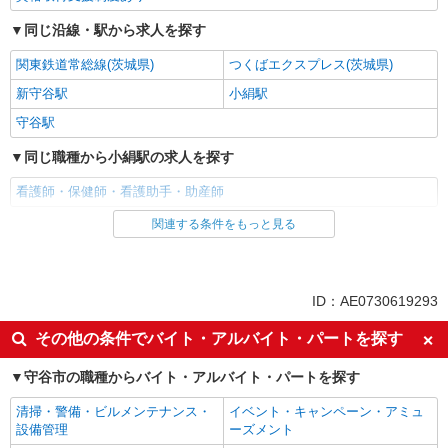
同じ沿線・駅から求人を探す
関東鉄道常総線(茨城県)
つくばエクスプレス(茨城県)
新守谷駅
小絹駅
守谷駅
同じ職種から小絹駅の求人を探す
看護師・保健師・看護助手・助産師
関連する条件をもっと見る
同じ雇用形態から小絹駅の求人を探す
派遣社員
同じ特徴から小絹駅の求人を探す
ID：AE0730619293
入社日応相談
未経験歓迎
その他の条件でバイト・アルバイト・パートを探す
経験者・有資格者歓迎
新卒・第二新卒歓迎
守谷市の職種からバイト・アルバイト・パートを探す
女性活躍中
主婦・主夫歓迎
清掃・警備・ビルメンテナンス・
イベント・キャンペーン・アミュ
フリーター歓迎
学歴不問
設備管理
ーズメント
ブランクOK
ミドル（40代～）活躍中