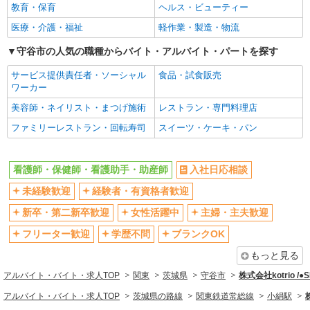
教育・保育
ヘルス・ビューティー
エルダー（50代～）活躍中
シニア（60代～）活躍中
医療・介護・福祉
軽作業・製造・物流
高収入・高額
ボーナス・賞与あり
守谷市の人気の職種からバイト・アルバイト・パートを探す
昇給あり
完全週休2日制
サービス提供責任者・ソーシャル
食品・試食販売
フルタイム歓迎
禁煙・分煙
ワーカー
駅直結・駅チカ
車通勤OK
美容師・ネイリスト・まつげ施術
レストラン・専門料理店
バイク通勤OK
自転車通勤OK
ファミリーレストラン・回転寿司
スイーツ・ケーキ・パン
残業少なめ（月20h未満）
交通費支給
社会保険あり
産休・育休取得実績あり
看護師・保健師・看護助手・助産師
入社日応相談
退職金・財形貯蓄制度あり
各種手当（家族・役職・インセン
未経験歓迎
経験者・有資格者歓迎
ティブなど）あり
制服貸与
研修制度あり
新卒・第二新卒歓迎
女性活躍中
主婦・主夫歓迎
資格取得支援制度あり
フリーター歓迎
学歴不問
ブランクOK
同じ職種から求人を探す
もっと見る
アルバイト・バイト・求人TOP
関東
茨城県
守谷市
株式会社kotrio /
医療・介護・福祉
アルバイト・バイト・求人TOP
茨城県の路線
関東鉄道常総線
小絹駅
看護師・保健師・看護助手・助産師