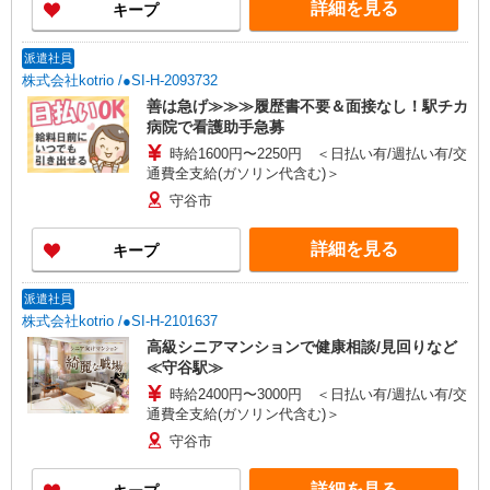
詳細を見る
キープ
派遣社員
株式会社kotrio /●SI-H-2093732
善は急げ≫≫≫履歴書不要＆面接なし！駅チカ
病院で看護助手急募
時給1600円〜2250円 ＜日払い有/週払い有/交
通費全支給(ガソリン代含む)＞
守谷市
詳細を見る
キープ
派遣社員
株式会社kotrio /●SI-H-2101637
高級シニアマンションで健康相談/見回りなど
≪守谷駅≫
時給2400円〜3000円 ＜日払い有/週払い有/交
通費全支給(ガソリン代含む)＞
守谷市
詳細を見る