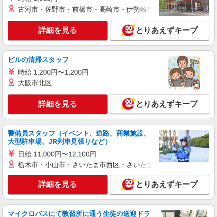
派遣社員
古河市・佐野市・前橋市・高崎市・伊勢崎市・太田市・館林市・
株式会社kotrio /●SI-H-2024253
≪守谷駅≫年齢不問！０からスタートでも活躍
詳細を見る
とりあえずキープ
できる看護助手♪
時給1600円〜2250円 ＜日払い有/週払い有/交
通費全支給(ガソリン代含む)＞
ビルの清掃スタッフ
守谷市
時給 1,200円〜1,200円
大阪市北区
詳細を見る
キープ
詳細を見る
とりあえずキープ
派遣社員
株式会社kotrio /●SI-H-2023991
≪守谷駅≫未経験・無資格から看護助手へ挑
警備員スタッフ（イベント、道路、商業施設、
大型駐車場、JR列車見張りなど）
戦！シフト相談OK♪
日給 11,000円〜12,100円
時給1600円〜2250円 ＜日払い有/週払い有/交
通費全支給(ガソリン代含む)＞
栃木市・小山市・さいたま市西区・さいたま市岩槻区・久喜市・
守谷市
詳細を見る
とりあえずキープ
詳細を見る
キープ
マイクロバスにて教習所に通う生徒の送迎ドラ