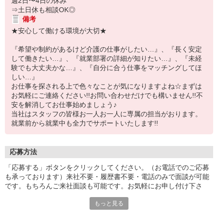
週2日〜4日の休み
⇒土日休も相談OK◎
備考
★安心して働ける環境が大切★
『希望や制約があるけど介護の仕事がしたい…』、『長く安定
して働きたい…』、『就業部署の詳細が知りたい…』、『未経
験でも大丈夫かな…』、『自分に合う仕事をマッチングしてほ
しい…』
お仕事を探される上で色々なことが気になりますよね☆まずは
お気軽にご連絡ください!!お問い合わせだけでも構いません!!不
安を解消してお仕事始めましょう♪
当社はスタッフの皆様お一人お一人に専属の担当がおります。
就業前から就業中も全力でサポートいたします!!
応募方法
「応募する」ボタンをクリックしてください。（お電話でのご応募
も承っております）来社不要・履歴書不要・電話のみで面談が可能
です。もちろんご来社面談も可能です。お気軽にお申し付け下さ
い。
もっと見る