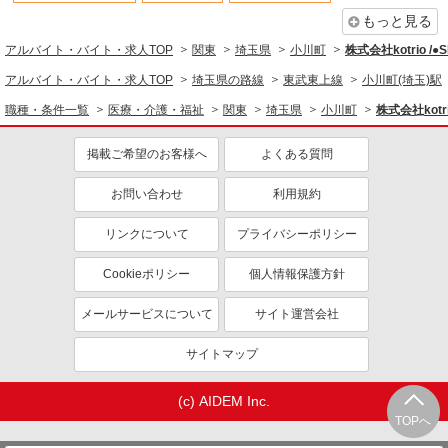
エルダー（50代～）活躍中
シニア（60代～）活躍中
もっと見る
高収入・高額
ボーナス・賞与あり
アルバイト・バイト・求人TOP
関東
埼玉県
小川町
株式会社kotrio /
昇給あり
完全週休2日制
アルバイト・バイト・求人TOP
埼玉県の路線
東武東上線
小川町(埼玉)駅
フルタイム歓迎
禁煙・分煙
職種・条件一覧
医療・介護・福祉
関東
埼玉県
小川町
株式会社kotri
駅直結・駅チカ
車通勤OK
掲載ご希望のお客様へ
よくある質問
バイク通勤OK
自転車通勤OK
残業少なめ（月20h未満）
交通費支給
お問い合わせ
利用規約
社会保険あり
産休・育休取得実績あり
リンクについて
プライバシーポリシー
退職金・財形貯蓄制度あり
各種手当（家族・役職・インセン
ティブなど）あり
Cookieポリシー
個人情報保護方針
制服貸与
研修制度あり
メールサービスについて
サイト運営会社
資格取得支援制度あり
サイトマップ
同じ職種から求人を探す
医療・介護・福祉
(c) AIDEM Inc.
TOPへ
看護師・保健師・看護助手・助産師