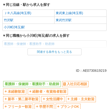
同じ沿線・駅から求人を探す
ＪＲ八高線(埼玉県)
東武東上線(埼玉県)
竹沢駅
東武竹沢駅
小川町(埼玉)駅
同じ職種から小川町(埼玉)駅の求人を探す
看護師・保健師・看護助手・助産師
関連する条件をもっと見る
同じ雇用形態から小川町(埼玉)駅の求人を探す
派遣社員
同じ特徴から小川町(埼玉)駅の求人を探す
ID：AE0730619219
入社日応相談
未経験歓迎
看護師・保健師・看護助手・助産師
入社日応相談
経験者・有資格者歓迎
新卒・第二新卒歓迎
未経験歓迎
経験者・有資格者歓迎
女性活躍中
主婦・主夫歓迎
フリーター歓迎
学歴不問
新卒・第二新卒歓迎
女性活躍中
主婦・主夫歓迎
ブランクOK
ミドル（40代～）活躍中
フリーター歓迎
学歴不問
ブランクOK