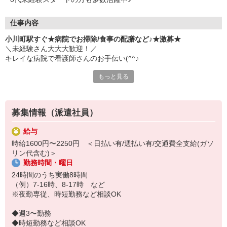
仕事内容
小川町駅すぐ★病院でお掃除/食事の配膳など♪★激募★
＼未経験さん大大大歓迎！／
キレイな病院で看護師さんのお手伝い(^^♪
もっと見る
具体的には…
★食事の配膳、下膳
★シーツ交換
★検査の付き添い
募集情報（派遣社員）
★必要に応じた生活介助 など
給与
しっかりとしたサポート体制あり！
時給1600円〜2250円 ＜日払い有/週払い有/交通費全支給(ガソ
分からないことは何でも気軽に聞ける環境です◎
リン代含む)＞
勤務時間・曜日
＜ｐoint＞
シフト多数あり♪
24時間のうち実働8時間
「日勤のみ」「平日だけ」など
（例）7-16時、8-17時 など
お気軽にご相談ください
※夜勤専従、時短勤務など相談OK
◆週3〜勤務
◆時短勤務など相談OK