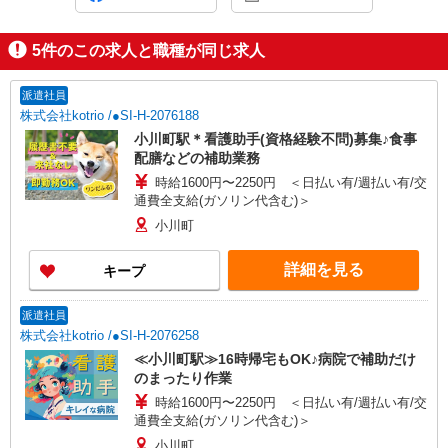
5
件のこの求人と職種が同じ求人
派遣社員
株式会社kotrio /●SI-H-2076188
小川町駅＊看護助手(資格経験不問)募集♪食事
配膳などの補助業務
時給1600円〜2250円 ＜日払い有/週払い有/交
通費全支給(ガソリン代含む)＞
小川町
詳細を見る
キープ
派遣社員
株式会社kotrio /●SI-H-2076258
≪小川町駅≫16時帰宅もOK♪病院で補助だけ
のまったり作業
時給1600円〜2250円 ＜日払い有/週払い有/交
通費全支給(ガソリン代含む)＞
小川町