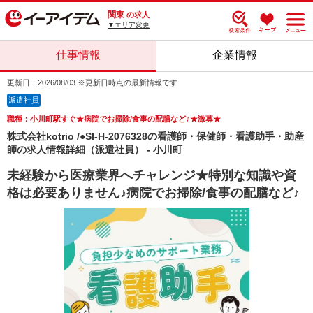
関東
の求人
▼エリア変更
仕事情報
企業情報
更新日：2026/08/03 ※更新日時点の最新情報です
派遣社員
職種：小川町駅すぐ★病院でお掃除/食事の配膳など♪★激募★
株式会社kotrio /●SI-H-2076328の看護師・保健師・看護助手・助産
師の求人情報詳細（派遣社員） - 小川町
未経験から医療業界へチャレンジ★特別な知識や資
格は必要ありません♪病院でお掃除/食事の配膳など♪