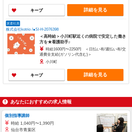
詳細を見る
キープ
派遣社員
株式会社kotrio /●SI-H-2076398
＜高時給＞小川町駅近くの病院で安定した働き
方を★看護助手♪
時給1600円〜2250円 ＜日払い有/週払い有/交
通費全支給(ガソリン代含む)＞
小川町
詳細を見る
キープ
あなたにおすすめの求人情報
個別指導講師
時給 1,040円〜1,390円
仙台市青葉区