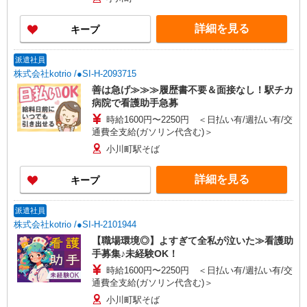
詳細を見る
キープ
派遣社員
株式会社kotrio /●SI-H-2093715
善は急げ≫≫≫履歴書不要＆面接なし！駅チカ
病院で看護助手急募
時給1600円〜2250円 ＜日払い有/週払い有/交
通費全支給(ガソリン代含む)＞
小川町駅そば
詳細を見る
キープ
派遣社員
株式会社kotrio /●SI-H-2101944
【職場環境◎】よすぎて全私が泣いた≫看護助
手募集♪未経験OK！
時給1600円〜2250円 ＜日払い有/週払い有/交
通費全支給(ガソリン代含む)＞
小川町駅そば