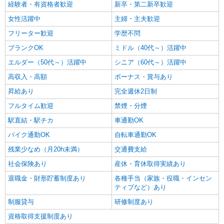
経験者・有資格者歓迎
新卒・第二新卒歓迎
女性活躍中
主婦・主夫歓迎
フリーター歓迎
学歴不問
ブランクOK
ミドル（40代～）活躍中
エルダー（50代～）活躍中
シニア（60代～）活躍中
高収入・高額
ボーナス・賞与あり
昇給あり
完全週休2日制
フルタイム歓迎
禁煙・分煙
駅直結・駅チカ
車通勤OK
バイク通勤OK
自転車通勤OK
残業少なめ（月20h未満）
交通費支給
社会保険あり
産休・育休取得実績あり
退職金・財形貯蓄制度あり
各種手当（家族・役職・インセン
ティブなど）あり
制服貸与
研修制度あり
資格取得支援制度あり