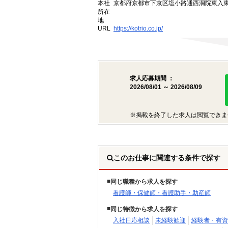
本社
京都府京都市下京区塩小路通西洞院東入東塩
所在
地
URL
https://kotrio.co.jp/
求人応募期間 ：
2026/08/01 ～ 2026/08/09
※掲載を終了した求人は閲覧できま
このお仕事に関連する条件で探す
同じ職種から求人を探す
看護師・保健師・看護助手・助産師
同じ特徴から求人を探す
入社日応相談
未経験歓迎
経験者・有資