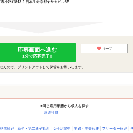
小路町843-2 日本生命京都ヤサカビル8F
応募画面へ進む
キープ
1分で応募完了!!
せんので、プリントアウトして保管をお願いします。
同じ雇用形態から求人を探す
派遣社員
格者歓迎
新卒・第二新卒歓迎
女性活躍中
主婦・主夫歓迎
フリーター歓迎