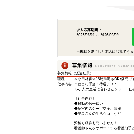
求人応募期間 ：
2026/08/01 ～ 2026/08/09
※掲載を終了した求人は閲覧できま
募集情報（派遣社員）
職種
≪小田林駅≫16時帰宅もOK♪病院
仕事内容
＊豊富な手当・待遇アリ＊
1人1人の生活に合わせたシフト・仕
〔仕事内容〕
◆移動のお手伝い
◆病室内のシーツ交換、清掃
◆患者さんの生活介助 など
資格も経験も問いません！
看護師さんをサポートする看護助手