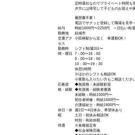
定時退社なのでプライベート時間も
夕方には帰宅して子どものお迎えや
履歴書不要！
電話でサクッと登録して職場を見学
給与
時給1600円〜2250円 ＜日払い有
勤務地
結城市
交通アク
小田林駅から近く 車通勤OK！
セス
勤務時
シフト制/週3日〜
間・曜日
7：00〜16：00
9：00〜18：00
10：30〜19：30
休憩1時間
※ほかのシフトも相談OK
※夜勤も入りたい方もご相談くださ
応募資
◆無資格・未経験歓迎
格・経験
◆有資格・経験者優遇
未経験：時給1500円〜
初任者研修：時給1600円〜
介護福祉士：時給1800円〜
休日・休
週2日〜4日休み、希望休あり
暇
土日・祝休み相談OK
特別・有給休暇
待遇
※各種規定有
◆社会保険完備