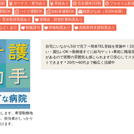
高額
ボーナス・賞与あり
昇給あり
完全週休2日制
フルタイム歓
通勤OK
バイク通勤OK
自転車通勤OK
残業少なめ（月20h未満）
・育休取得実績あり
退職金・財形貯蓄制度あり
など）あり
制服貸与
研修制度あり
資格取得支援制度あり
自宅にいながら5分で完了⇒簡単TEL登録を実施中！日
い・週払いOK⇒勤務後すぐに給与ゲット♪事前に職場
があるので実際の雰囲気も感じられます◎安心してス
トできます＊20代〜60代まで幅広く活躍中
内します。希望勤務地
い。担当者がしっかり
頂けます。