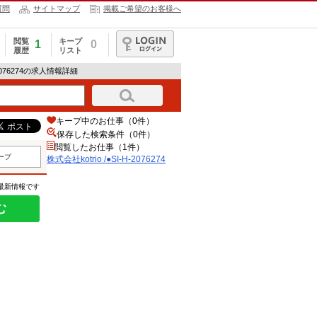
質問
サイトマップ
掲載ご希望のお客様へ
閲覧
キープ
1
0
履歴
リスト
ログイン
H-2076274の求人情報詳細
キープ中のお仕事（0件）
保存した検索条件（
0
件）
閲覧したお仕事（1件）
ープ
株式会社kotrio /●SI-H-2076274
の最新情報です
む