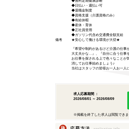
◆無料定期健康診断
◆日払い・週払い可
◆退職金制度
◆資格支援（介護資格のみ）
◆有給休暇
◆産休・育休
◆正社員登用
◆ガソリン代含め交通費全額支給
備考
★安心して働ける環境が大切★
『希望や制約があるけど介護の仕事
大丈夫かな…』、『自分に合う仕事
お仕事を探される上で色々なことが気
消してお仕事始めましょう♪
当社はスタッフの皆様お一人お一人に
求人応募期間 ：
2026/08/01 ～ 2026/08/09
※掲載を終了した求人は閲覧できま