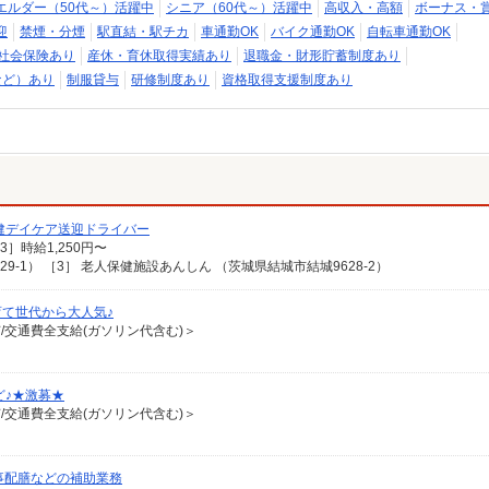
エルダー（50代～）活躍中
シニア（60代～）活躍中
高収入・高額
ボーナス・
迎
禁煙・分煙
駅直結・駅チカ
車通勤OK
バイク通勤OK
自転車通勤OK
社会保険あり
産休・育休取得実績あり
退職金・財形貯蓄制度あり
など）あり
制服貸与
研修制度あり
資格取得支援制度あり
老健デイケア送迎ドライバー
［3］時給1,250円〜
9-1） ［3］ 老人保健施設あんしん （茨城県結城市結城9628-2）
て世代から大人気♪
有/交通費全支給(ガソリン代含む)＞
ど♪★激募★
有/交通費全支給(ガソリン代含む)＞
事配膳などの補助業務