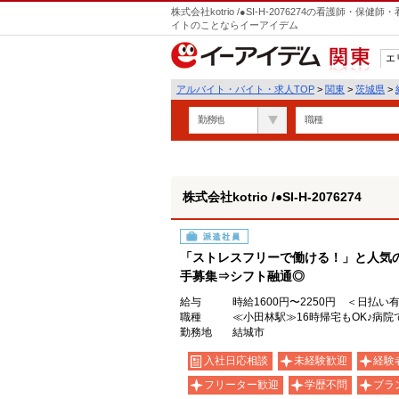
株式会社kotrio /●SI-H-2076274の看護師
イトのことならイーアイデム
エ
関東
アルバイト・バイト・求人TOP
>
関東
>
茨城県
>
勤務地
職種
株式会社kotrio /●SI-H-2076274
派遣社員
「ストレスフリーで働ける！」と人気
手募集⇒シフト融通◎
給与
時給1600円〜2250円 ＜日払い
職種
≪小田林駅≫16時帰宅もOK♪病
勤務地
結城市
入社日応相談
未経験歓迎
経験
フリーター歓迎
学歴不問
ブラ