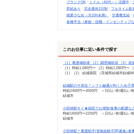
ブランクOK
ミドル（40代～）活躍中
昇給あり
完全週休2日制
フルタイム歓
残業少なめ（月20h未満）
交通費支給
各種手当（家族・役職・インセンティブ
このお仕事に近い条件で探す
［1］看護補助者 ［2］調理補助員 ［3］
［1］時給1,080円〜 ［2］時給1,080円〜 
［1］［2］ 結城病院 （茨城県結城市結城962
結城駅のサ高住＊シフト融通が利くため子育
時給2400円〜3000円 ＜日払い有/週払い
結城市
小田林駅すぐ★病院でお掃除/食事の配膳な
時給1600円〜2250円 ＜日払い有/週払い
結城市
小田林駅＊看護助手(資格経験不問)募集♪食