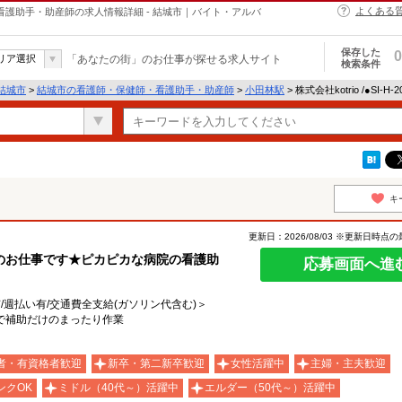
よくある
・保健師・看護助手・助産師の求人情報詳細 - 結城市｜バイト・アルバ
保存した
0
リア選択
「あなたの街」のお仕事が探せる求人サイト
検索条件
結城市
>
結城市の看護師・保健師・看護助手・助産師
>
小田林駅
> 株式会社kotrio /●SI-
キ
更新日：2026/08/03 ※更新日時点
のお仕事です★ピカピカな病院の看護助
応募画面へ進
有/週払い有/交通費全支給(ガソリン代含む)＞
院で補助だけのまったり作業
者・有資格者歓迎
新卒・第二新卒歓迎
女性活躍中
主婦・主夫歓迎
ンクOK
ミドル（40代～）活躍中
エルダー（50代～）活躍中