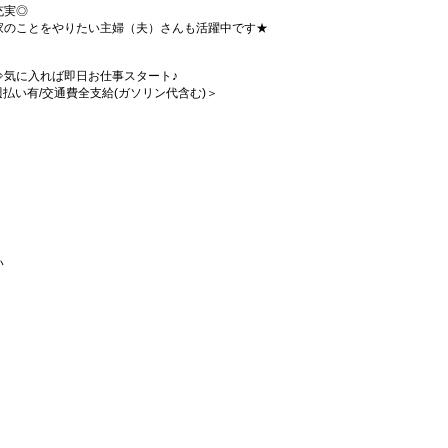
充実◎
家のことをやりたい主婦（夫）さんも活躍中です★
⇒気に入れば即日お仕事スタート♪
/週払い有/交通費全支給(ガソリン代含む)＞
い