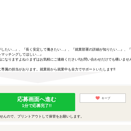
がしたい…』、『長く安定して働きたい…』、『就業部署の詳細が知りたい…』、『
をマッチングしてほしい…』
になりますよね☆まずはお気軽にご連絡ください!!お問い合わせだけでも構いません
専属の担当がおります。就業前から就業中も全力でサポートいたします!!
応募画面へ進む
キープ
1分で応募完了!!
せんので、プリントアウトして保管をお願いします。