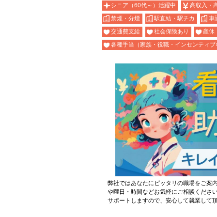
シニア（60代～）活躍中
高収入・
禁煙・分煙
駅直結・駅チカ
車
交通費支給
社会保険あり
産休
各種手当（家族・役職・インセンティブ
弊社ではあなたにピッタリの職場をご案
や曜日・時間などお気軽にご相談くださ
サポートしますので、安心して就業して