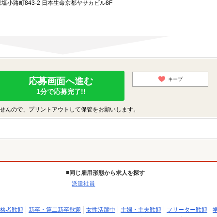
小路町843-2 日本生命京都ヤサカビル8F
応募画面へ進む
キープ
1分で応募完了!!
せんので、プリントアウトして保管をお願いします。
同じ雇用形態から求人を探す
派遣社員
格者歓迎
新卒・第二新卒歓迎
女性活躍中
主婦・主夫歓迎
フリーター歓迎