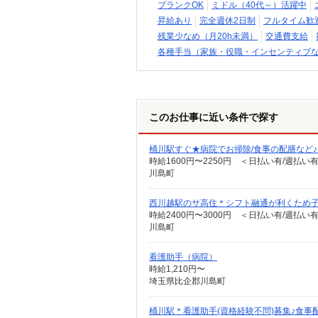
ブランクOK
ミドル（40代～）活躍中
昇給あり
完全週休2日制
フルタイム歓
残業少なめ（月20h未満）
交通費支給
各種手当（家族・役職・インセンティブ
このお仕事に近い条件で探す
桶川駅すぐ★病院でお掃除/食事の配膳など
時給1600円〜2250円 ＜日払い有/週払い
川島町
西川越駅のサ高住＊シフト融通が利くため子
時給2400円〜3000円 ＜日払い有/週払い
川島町
看護助手（病院）
時給1,210円〜
埼玉県比企郡川島町
桶川駅＊看護助手(資格経験不問)募集♪食事