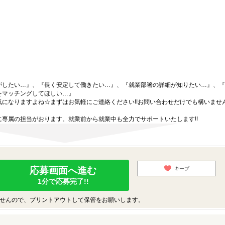
がしたい…』、『長く安定して働きたい…』、『就業部署の詳細が知りたい…』、『
をマッチングしてほしい…』
になりますよね☆まずはお気軽にご連絡ください!!お問い合わせだけでも構いません
専属の担当がおります。就業前から就業中も全力でサポートいたします!!
応募画面へ進む
キープ
1分で応募完了!!
せんので、プリントアウトして保管をお願いします。