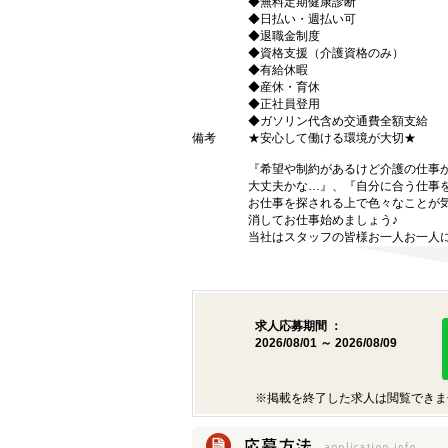
◆無料定期健康診断
◆日払い・週払い可
◆退職金制度
◆資格支援（介護資格のみ）
◆有給休暇
◆産休・育休
◆正社員登用
◆ガソリン代含め交通費全額支給
備考
★安心して働ける環境が大切★
『希望や制約があるけど介護の仕事
大丈夫かな…』、『自分に合う仕事
お仕事を探される上で色々なことが気
消してお仕事始めましょう♪
当社はスタッフの皆様お一人お一人に
求人応募期間 ：
2026/08/01 ～ 2026/08/09
※掲載を終了した求人は閲覧できま