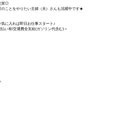
充実◎
家のことをやりたい主婦（夫）さんも活躍中です★
⇒気に入れば即日お仕事スタート♪
/週払い有/交通費全支給(ガソリン代含む)＞
い