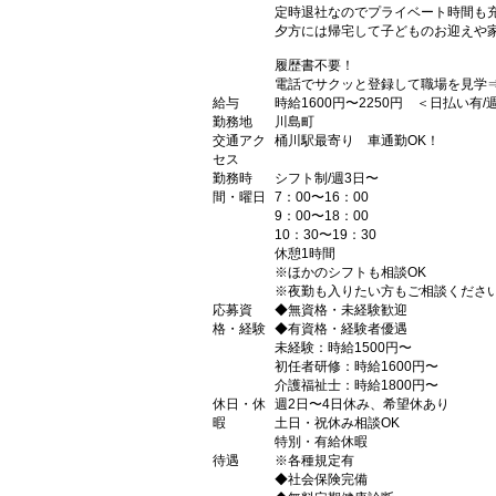
定時退社なのでプライベート時間も
夕方には帰宅して子どものお迎えや
履歴書不要！
電話でサクッと登録して職場を見学
給与
時給1600円〜2250円 ＜日払い有
勤務地
川島町
交通アク
桶川駅最寄り 車通勤OK！
セス
勤務時
シフト制/週3日〜
間・曜日
7：00〜16：00
9：00〜18：00
10：30〜19：30
休憩1時間
※ほかのシフトも相談OK
※夜勤も入りたい方もご相談くださ
応募資
◆無資格・未経験歓迎
格・経験
◆有資格・経験者優遇
未経験：時給1500円〜
初任者研修：時給1600円〜
介護福祉士：時給1800円〜
休日・休
週2日〜4日休み、希望休あり
暇
土日・祝休み相談OK
特別・有給休暇
待遇
※各種規定有
◆社会保険完備