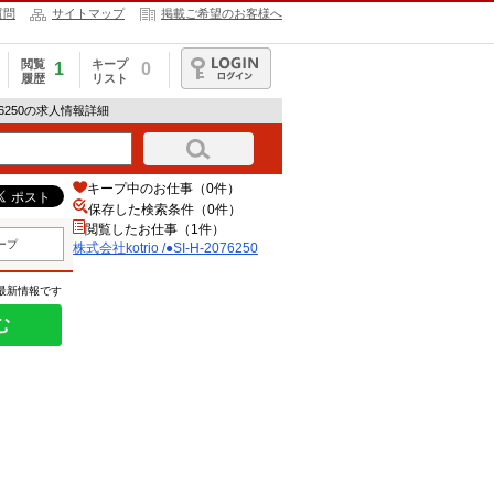
質問
サイトマップ
掲載ご希望のお客様へ
閲覧
キープ
1
0
履歴
リスト
ログイン
2076250の求人情報詳細
キープ中のお仕事（0件）
保存した検索条件（
0
件）
閲覧したお仕事（1件）
ープ
株式会社kotrio /●SI-H-2076250
の最新情報です
む