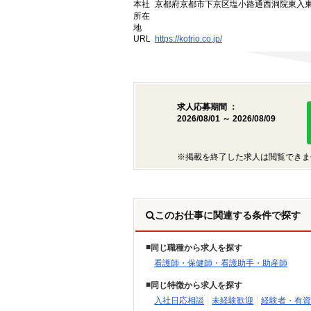
本社
京都府京都市下京区塩小路通西洞院東入東塩
所在
地
URL
https://kotrio.co.jp/
求人応募期間 ：
2026/08/01 ～ 2026/08/09
※掲載を終了した求人は閲覧できま
このお仕事に関連する条件で探す
同じ職種から求人を探す
看護師・保健師・看護助手・助産師
同じ特徴から求人を探す
入社日応相談
未経験歓迎
経験者・有資