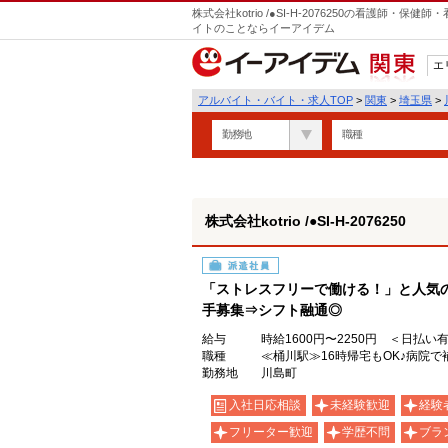
株式会社kotrio /●SI-H-2076250の看護師
イトのことならイーアイデム
エ
関東
アルバイト・バイト・求人TOP
>
関東
>
埼玉県
>
勤務地
職種
株式会社kotrio /●SI-H-2076250
派遣社員
「ストレスフリーで働ける！」と人気
手募集⇒シフト融通◎
給与
時給1600円〜2250円 ＜日払い
職種
≪桶川駅≫16時帰宅もOK♪病院
勤務地
川島町
入社日応相談
未経験歓迎
経験
フリーター歓迎
学歴不問
ブラ