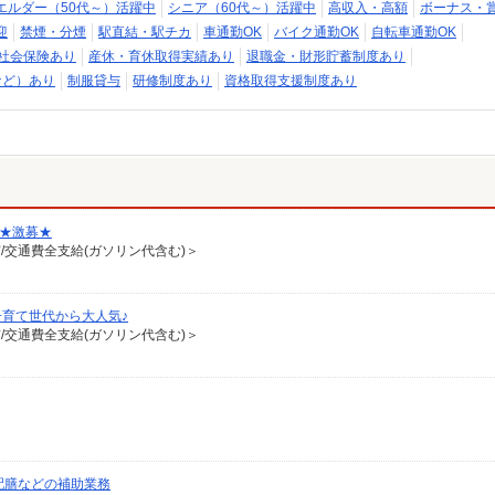
エルダー（50代～）活躍中
シニア（60代～）活躍中
高収入・高額
ボーナス・
迎
禁煙・分煙
駅直結・駅チカ
車通勤OK
バイク通勤OK
自転車通勤OK
社会保険あり
産休・育休取得実績あり
退職金・財形貯蓄制度あり
など）あり
制服貸与
研修制度あり
資格取得支援制度あり
♪★激募★
有/交通費全支給(ガソリン代含む)＞
育て世代から大人気♪
有/交通費全支給(ガソリン代含む)＞
配膳などの補助業務