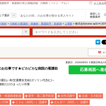
よくある
・保健師・看護助手・助産師の求人情報詳細 - 川島町｜バイト・アルバ
保存した
0
リア選択
「あなたの街」のお仕事が探せる求人サイト
検索条件
川島町
>
川島町の看護師・保健師・看護助手・助産師
>
上尾駅
> 株式会社kotrio /●SI-H-
キ
更新日：2026/08/03 ※更新日時点
のお仕事です★ピカピカな病院の看護助
応募画面へ進
有/週払い有/交通費全支給(ガソリン代含む)＞
で補助だけのまったり作業
者・有資格者歓迎
新卒・第二新卒歓迎
女性活躍中
主婦・主夫歓迎
ンクOK
ミドル（40代～）活躍中
エルダー（50代～）活躍中