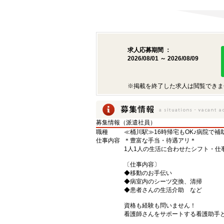
求人応募期間 ：
2026/08/01 ～ 2026/08/09
※掲載を終了した求人は閲覧できま
募集情報（派遣社員）
職種
≪桶川駅≫16時帰宅もOK♪病院で
仕事内容
＊豊富な手当・待遇アリ＊
1人1人の生活に合わせたシフト・仕
〔仕事内容〕
◆移動のお手伝い
◆病室内のシーツ交換、清掃
◆患者さんの生活介助 など
資格も経験も問いません！
看護師さんをサポートする看護助手