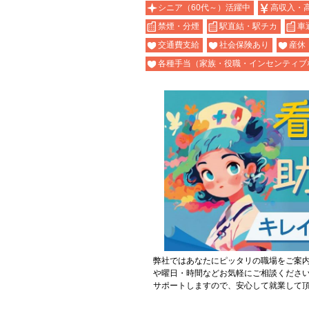
シニア（60代～）活躍中
高収入・
禁煙・分煙
駅直結・駅チカ
車
交通費支給
社会保険あり
産休
各種手当（家族・役職・インセンティブ
弊社ではあなたにピッタリの職場をご案
や曜日・時間などお気軽にご相談くださ
サポートしますので、安心して就業して