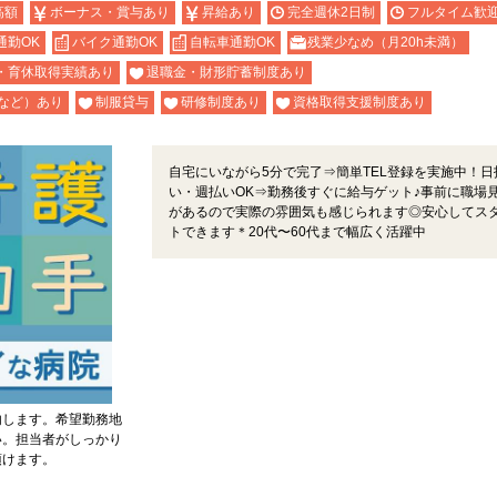
高額
ボーナス・賞与あり
昇給あり
完全週休2日制
フルタイム歓
通勤OK
バイク通勤OK
自転車通勤OK
残業少なめ（月20h未満）
・育休取得実績あり
退職金・財形貯蓄制度あり
など）あり
制服貸与
研修制度あり
資格取得支援制度あり
自宅にいながら5分で完了⇒簡単TEL登録を実施中！日
い・週払いOK⇒勤務後すぐに給与ゲット♪事前に職場
があるので実際の雰囲気も感じられます◎安心してス
トできます＊20代〜60代まで幅広く活躍中
内します。希望勤務地
い。担当者がしっかり
頂けます。