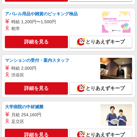
【正社員】月給240,000〜400,000円 ・基本
給：200,000円〜220,000円 ・資格手当：10,000〜
アパレル用品や雑貨のピッキング検品
30,000円 ・役職手当：10,000〜70,000円 ・処遇改
埼玉県草加市
善手当：20,000〜60,000円（勤続年数、保有資格
時給 1,200円〜1,500円
により変動） ・固定残業手当：20,000円（10時
柏市
詳細を見る
キープ
間） ※固定残業時間を超過する場合には超過勤務
手当として別途支給 ・夜勤手当：10,000円/1回
詳細を見る
とりあえずキープ
（上記給与とは別に支給） 下記資格をお持ちの方
派遣社員
歓迎 ・認知症介護基礎研修 ・初任者研修 ・実務
株式会社kotrio /●SI-H-2024242
者研修 ・介護福祉士 など
≪草加駅≫年齢不問！０からスタートでも活躍
マンションの受付・案内スタッフ
できる看護助手♪
時給 2,000円
時給1600円〜2250円 ＜日払い有/週払い有/交
渋谷区
通費全支給(ガソリン代含む)＞
草加市西町｜最寄駅：草加
詳細を見る
とりあえずキープ
詳細を見る
キープ
大学病院の中材滅菌
職業紹介
月給 254,160円
株式会社kotrio /●SW-S-2097488
足立区
≪正社員≫草加駅＊看護助手としてキャリアを
築くチャンス！
詳細を見る
とりあえずキープ