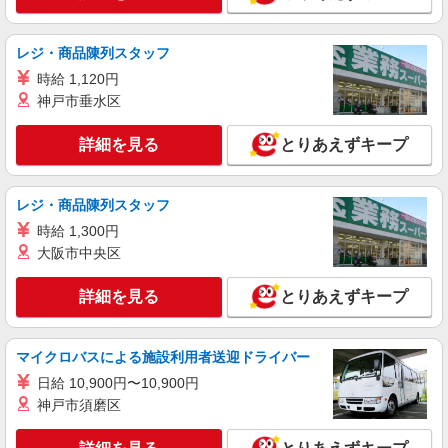
【正社員】月給240,000〜400,000円 ・基本
給：200,000円〜220,000円 ・資格手当：10,000〜
30,000円 ・役職手当：10,000〜70,000円 ・処遇改
埼玉県草加市
レジ・商品陳列スタッフ
善手当：20,000〜60,000円（勤続年数、保有資格
時給 1,120円
により変動） ・固定残業手当：20,000円（10時
詳細を見る
キープ
間） ※固定残業時間を超過する場合には超過勤務
神戸市垂水区
手当として別途支給 ・夜勤手当：10,000円/1回
（上記給与とは別に支給） 下記資格をお持ちの方
アルバイト
パート
職業紹介
詳細を見る
とりあえずキープ
歓迎 ・認知症介護基礎研修 ・初任者研修 ・実務
株式会社トラストグロース 新宿本社 第3営業部
者研修 ・介護福祉士 など
ショートステイでの看護師
レジ・商品陳列スタッフ
時給：1600円〜1800円 ※資格や経験などによ
る
時給 1,300円
埼玉県草加市
大阪市中央区
詳細を見る
詳細を見る
とりあえずキープ
キープ
マイクロバスによる施設利用者送迎ドライバー
日給 10,900円〜10,900円
神戸市須磨区