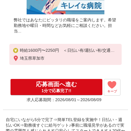
弊社ではあなたにピッタリの職場をご案内します。希望
勤務地や曜日・時間などお気軽にご相談ください。担
当...
時給1600円〜2250円 ＜日払い有/週払い有/交通費
全支給(ガソリン代含む)＞
埼玉県草加市
応募画面へ進む
1分で応募完了!!
キープ
求人応募期間：2026/08/01～2026/08/09
自宅にいながら5分で完了⇒簡単TEL登録を実施中！日払い・週
払いOK⇒勤務後すぐに給与ゲット♪事前に職場見学があるので実
際の雰囲気も感じられます◎安心してスタートできます＊20代〜