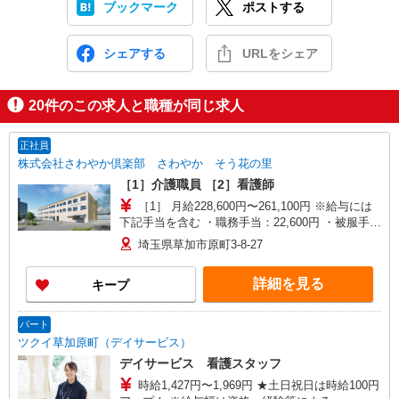
ブックマーク
ポストする
シェアする
URLをシェア
20
件のこの求人と職種が同じ求人
正社員
株式会社さわやか倶楽部 さわやか そう花の里
［1］介護職員 ［2］看護師
［1］ 月給228,600円〜261,100円 ※給与には
下記手当を含む ・職務手当：22,600円 ・被服手
当：1,000円 ・地域手当：60,000円 ・ベースアッ
埼玉県草加市原町3-8-27
プ手当：11,000円 ［2］ 月給248,000円〜290,000
円 ※給与には下記手当を含む ・職務手当：6,000
詳細を見る
キープ
円 ・被服手当：1,000円 ・地域手当：60,000円 ・
ベースアップ手当：11,000円 ・資格手当（看護
師）：10,000円 ※賃金は資格・経験により異なり
パート
ます
ツクイ草加原町（デイサービス）
デイサービス 看護スタッフ
時給1,427円〜1,969円 ★土日祝日は時給100円