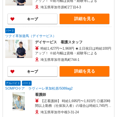
アップ！ ※給与幅は資格・経験等による
埼玉県草加市原町2丁目4-3
詳細を見る
キープ
パート
ツクイ草加遊馬（デイサービス）
デイサービス 看護スタッフ
時給1,427円〜1,969円 ★土日祝日は時給100円
アップ！ ※給与幅は資格・経験等による
埼玉県草加市遊馬町744-1
詳細を見る
キープ
アルバイト
パート
SOMPOケア ラヴィーレ草加松原/5089ag2
看護師
【正看護師】 時給1,695円〜1,815円 ◎週20時
間以上勤務（社保加入者）の場合は時給1,745円〜
1,865円 【准看護師】 時給1,395円〜1,515円 ◎週
埼玉県草加市中根3-31-24
20時間以上勤務（社保加入者）の場合は時給1,445