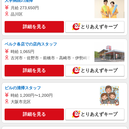
大学病院の清掃
≪草加駅≫
月給 273,650円
時給2400円〜3000円 ＜日払い有/週払い有/交
品川区
通費全支給(ガソリン代含む)＞
草加市西町｜最寄駅：草加
詳細を見る
とりあえずキープ
詳細を見る
キープ
ベルク各店での店内スタッフ
職業紹介
時給 1,065円
株式会社kotrio /●SW-S-2022412
古河市・佐野市・前橋市・高崎市・伊勢崎市・太田市・館林市・
草加駅＊未経験スタート7割！病院のパート看
護助手/週3〜OK
詳細を見る
とりあえずキープ
時給1550円〜2312円 ＜交通費全支給(ガソリ
ン代含む)＞
草加市｜最寄り：草加駅
ビルの清掃スタッフ
時給 1,200円〜1,200円
詳細を見る
キープ
大阪市北区
派遣社員
詳細を見る
とりあえずキープ
株式会社kotrio /●SI-H-1898062
＜高時給＞草加駅の病院で安定した働き方を★
看護助手♪