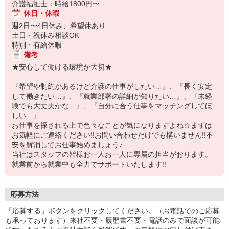
介護福祉士：時給1800円〜
休日・休暇
週2日〜4日休み、希望休あり
土日・祝休み相談OK
特別・有給休暇
備考
★安心して働ける環境が大切★
『希望や制約があるけど介護の仕事がしたい…』、『長く安定
して働きたい…』、『就業部署の詳細が知りたい…』、『未経
験でも大丈夫かな…』、『自分に合う仕事をマッチングしてほ
しい…』
お仕事を探される上で色々なことが気になりますよね☆まずは
お気軽にご連絡ください!!お問い合わせだけでも構いません!!不
安を解消してお仕事始めましょう♪
当社はスタッフの皆様お一人お一人に専属の担当がおります。
就業前から就業中も全力でサポートいたします!!
応募方法
「応募する」ボタンをクリックしてください。（お電話でのご応募
も承っております）来社不要・履歴書不要・電話のみで面談が可能