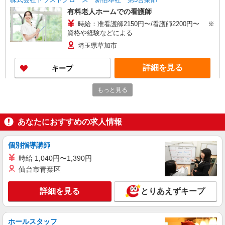
有料老人ホームでの看護師
時給：准看護師2150円〜/看護師2200円〜 ※
資格や経験などによる
埼玉県草加市
詳細を見る
キープ
もっと見る
派遣社員
株式会社kotrio /●SI-H-2074896
草加駅のサ高住＊シフト融通が利くため子育て
あなたにおすすめの求人情報
世代から大人気♪
時給2400円〜3000円 ＜日払い有/週払い有/交
通費全支給(ガソリン代含む)＞
個別指導講師
草加市西町｜最寄駅：草加
時給 1,040円〜1,390円
仙台市青葉区
詳細を見る
キープ
詳細を見る
とりあえずキープ
職業紹介
株式会社kotrio /●SW-S-2023698
ホールスタッフ
草加駅≫高級シニアマンションの看護師▼居室