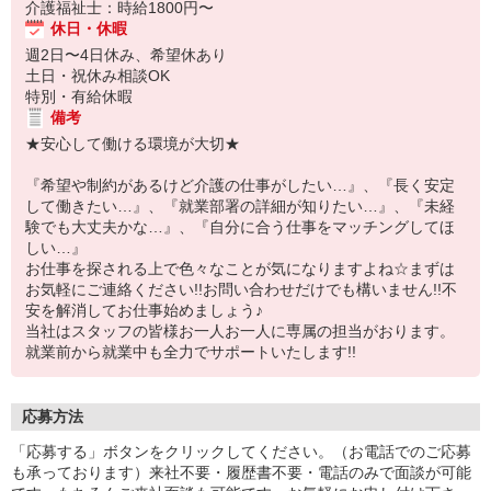
介護福祉士：時給1800円〜
休日・休暇
週2日〜4日休み、希望休あり
土日・祝休み相談OK
特別・有給休暇
備考
★安心して働ける環境が大切★
『希望や制約があるけど介護の仕事がしたい…』、『長く安定
して働きたい…』、『就業部署の詳細が知りたい…』、『未経
験でも大丈夫かな…』、『自分に合う仕事をマッチングしてほ
しい…』
お仕事を探される上で色々なことが気になりますよね☆まずは
お気軽にご連絡ください!!お問い合わせだけでも構いません!!不
安を解消してお仕事始めましょう♪
当社はスタッフの皆様お一人お一人に専属の担当がおります。
就業前から就業中も全力でサポートいたします!!
応募方法
「応募する」ボタンをクリックしてください。（お電話でのご応募
も承っております）来社不要・履歴書不要・電話のみで面談が可能