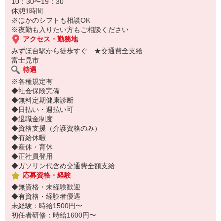
10：30〜19：30
履歴書不要！
休憩1時間
電話でサクッと登録して職場を見学⇒気に入れば即日お仕事スター
※ほかのシフトも相談OK
ト♪
※夜勤も入りたい方もご相談ください
アクセス・勤務地
みずほ台駅から徒歩すぐ ★交通費全支給
富士見市
待遇
※各種規定有
◆社会保険完備
◆無料定期健康診断
◆日払い・週払い可
◆退職金制度
◆資格支援（介護資格のみ）
◆有給休暇
◆産休・育休
◆正社員登用
◆ガソリン代含め交通費全額支給
応募資格・経験
◆無資格・未経験歓迎
◆有資格・経験者優遇
未経験：時給1500円〜
初任者研修：時給1600円〜