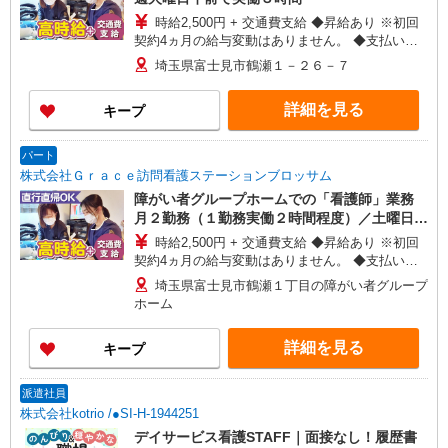
時給2,500円 + 交通費支給 ◆昇給あり ※初回
契約4ヵ月の給与変動はありません。 ◆支払い方
法：月1回 ◆交通費:一部支給 ※直行直帰OK
埼玉県富士見市鶴瀬１－２６－７
詳細を見る
キープ
パート
株式会社Ｇｒａｃｅ訪問看護ステーションブロッサム
障がい者グループホームでの「看護師」業務
月２勤務（１勤務実働２時間程度）／土曜日や
日曜日等
時給2,500円 + 交通費支給 ◆昇給あり ※初回
契約4ヵ月の給与変動はありません。 ◆支払い方
法：月1回 ◆交通費:一部支給 ※直行直帰OK
埼玉県富士見市鶴瀬１丁目の障がい者グループ
ホーム
詳細を見る
キープ
派遣社員
株式会社kotrio /●SI-H-1944251
デイサービス看護STAFF｜面接なし！履歴書