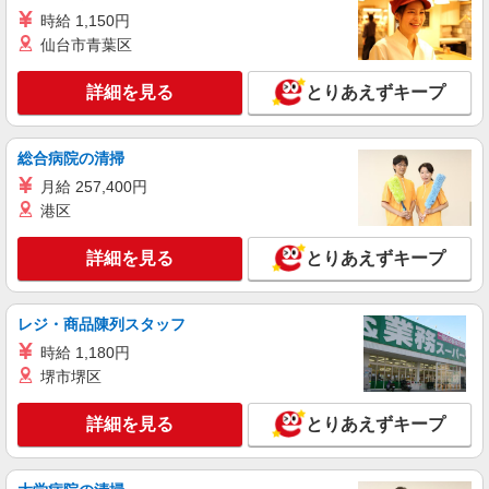
通費全支給(ガソリン代含む)＞
時給 1,150円
富士見市
仙台市青葉区
詳細を見る
キープ
詳細を見る
とりあえずキープ
派遣社員
株式会社kotrio /●SI-H-2076308
総合病院の清掃
みずほ台駅すぐ★病院でお掃除/食事の配膳な
月給 257,400円
ど♪★激募★
港区
時給1600円〜2250円 ＜日払い有/週払い有/交
通費全支給(ガソリン代含む)＞
詳細を見る
とりあえずキープ
富士見市
詳細を見る
レジ・商品陳列スタッフ
キープ
時給 1,180円
派遣社員
堺市堺区
株式会社kotrio /●SI-H-2023974
≪みずほ台駅≫未経験・無資格から看護助手へ
詳細を見る
とりあえずキープ
挑戦！シフト相談OK♪
時給1600円〜2250円 ＜日払い有/週払い有/交
通費全支給(ガソリン代含む)＞