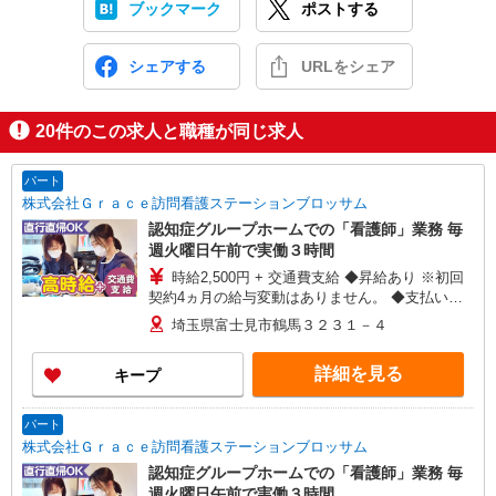
ブックマーク
ポストする
シェアする
URLをシェア
20
件のこの求人と職種が同じ求人
パート
株式会社Ｇｒａｃｅ訪問看護ステーションブロッサム
認知症グループホームでの「看護師」業務 毎
週火曜日午前で実働３時間
時給2,500円 + 交通費支給 ◆昇給あり ※初回
契約4ヵ月の給与変動はありません。 ◆支払い方
法：月1回 ◆交通費:一部支給 ※直行直帰OK
埼玉県富士見市鶴馬３２３１－４
詳細を見る
キープ
パート
株式会社Ｇｒａｃｅ訪問看護ステーションブロッサム
認知症グループホームでの「看護師」業務 毎
週火曜日午前で実働３時間