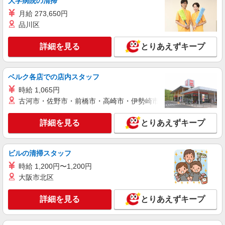
大学病院の清掃
富士見市
月給 273,650円
品川区
詳細を見る
キープ
詳細を見る
とりあえずキープ
派遣社員
株式会社kotrio /●SI-H-2024366
ベルク各店での店内スタッフ
＜みずほ台駅＞元気も、プライベートも諦めな
い＊週3〜OK/看護助手
時給 1,065円
古河市・佐野市・前橋市・高崎市・伊勢崎市・太田市・館林市・
時給1600円〜2250円 ＜日払い有/週払い有/交
通費全支給(ガソリン代含む)＞
詳細を見る
とりあえずキープ
富士見市
詳細を見る
キープ
ビルの清掃スタッフ
時給 1,200円〜1,200円
派遣社員
大阪市北区
株式会社kotrio /●SI-H-1898472
みずほ台駅★2400円〜の高時給！デイで看
詳細を見る
とりあえずキープ
護！16時退勤OKで安心
時給2400円〜3000円＜交通費全額支給(ガソリ
ン代含む)/日払い可/週払い可＞