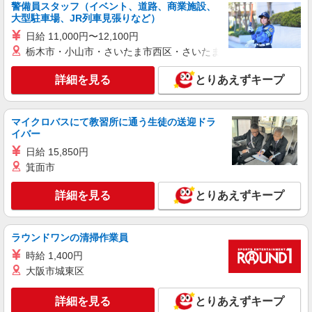
警備員スタッフ（イベント、道路、商業施設、
富士見市
大型駐車場、JR列車見張りなど）
日給 11,000円〜12,100円
詳細を見る
キープ
栃木市・小山市・さいたま市西区・さいたま市岩槻区・久喜市・
派遣社員
詳細を見る
とりあえずキープ
株式会社トラストグロース 新宿本社 第3営業部
特別養護老人ホームでの看護師
マイクロバスにて教習所に通う生徒の送迎ドラ
時給：准看護師2240円/看護師2310円
イバー
埼玉県富士見市
日給 15,850円
箕面市
詳細を見る
キープ
詳細を見る
とりあえずキープ
派遣社員
株式会社kotrio /●SI-H-2076378
＜高時給＞みずほ台駅近くの病院で安定した働
ラウンドワンの清掃作業員
き方を★看護助手♪
時給 1,400円
時給1600円〜2250円 ＜日払い有/週払い有/交
大阪市城東区
通費全支給(ガソリン代含む)＞
富士見市
詳細を見る
とりあえずキープ