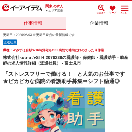
関東
の求人
▼エリア変更
仕事情報
企業情報
更新日：2026/08/03 ※更新日時点の最新情報です
派遣社員
職種：≪みずほ台駅≫16時帰宅もOK♪病院で補助だけのまったり作業
株式会社kotrio /●SI-H-2076238の看護師・保健師・看護助手・助産
師の求人情報詳細（派遣社員） - 富士見市
「ストレスフリーで働ける！」と人気のお仕事です
★ピカピカな病院の看護助手募集⇒シフト融通◎