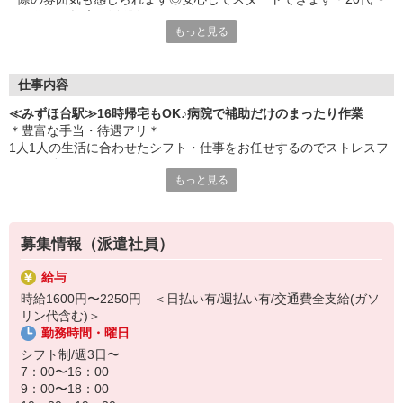
60代まで幅広く活躍中
もっと見る
仕事内容
≪みずほ台駅≫16時帰宅もOK♪病院で補助だけのまったり作業
＊豊富な手当・待遇アリ＊
1人1人の生活に合わせたシフト・仕事をお任せするのでストレスフ
リーで働けます！
もっと見る
〔仕事内容〕
◆移動のお手伝い
◆病室内のシーツ交換、清掃
募集情報（派遣社員）
◆患者さんの生活介助 など
給与
資格も経験も問いません！
時給1600円〜2250円 ＜日払い有/週払い有/交通費全支給(ガソ
看護師さんをサポートする看護助手として、ピカピカな病院に勤務
リン代含む)＞
していただきます♪
勤務時間・曜日
定時退社なのでプライベート時間も充実◎
シフト制/週3日〜
夕方には帰宅して子どものお迎えや家のことをやりたい主婦（夫）
7：00〜16：00
さんも活躍中です★
9：00〜18：00