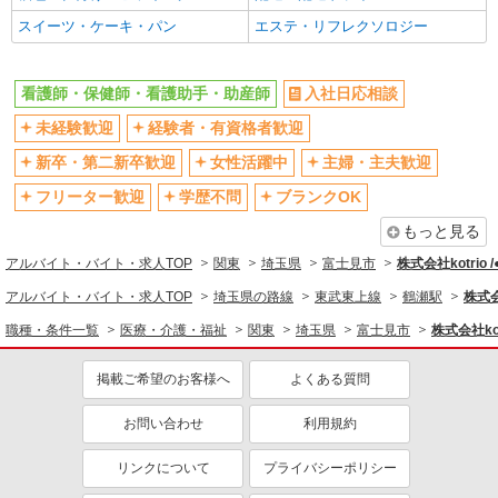
スイーツ・ケーキ・パン
エステ・リフレクソロジー
バイク通勤OK
自転車通勤OK
残業少なめ（月20h未満）
交通費支給
看護師・保健師・看護助手・助産師
入社日応相談
社会保険あり
産休・育休取得実績あり
未経験歓迎
経験者・有資格者歓迎
退職金・財形貯蓄制度あり
各種手当（家族・役職・インセン
ティブなど）あり
新卒・第二新卒歓迎
女性活躍中
主婦・主夫歓迎
制服貸与
研修制度あり
フリーター歓迎
学歴不問
ブランクOK
資格取得支援制度あり
もっと見る
同じ職種から求人を探す
アルバイト・バイト・求人TOP
関東
埼玉県
富士見市
株式会社kotrio 
医療・介護・福祉
アルバイト・バイト・求人TOP
埼玉県の路線
東武東上線
鶴瀬駅
株式会
看護師・保健師・看護助手・助産師
職種・条件一覧
医療・介護・福祉
関東
埼玉県
富士見市
株式会社kot
同じ特徴から求人を探す
掲載ご希望のお客様へ
よくある質問
未経験歓迎
ミドル（40代～）活躍中
お問い合わせ
利用規約
ボーナス・賞与あり
車通勤OK
交通費支給
社会保険あり
リンクについて
プライバシーポリシー
産休・育休取得実績あり