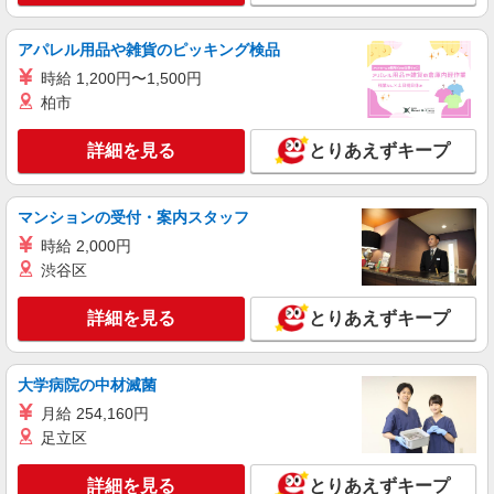
詳細を見る
キープ
アパレル用品や雑貨のピッキング検品
派遣社員
時給 1,200円〜1,500円
株式会社kotrio /●SI-H-2024235
柏市
≪みずほ台駅≫年齢不問！０からスタートでも
活躍できる看護助手♪
詳細を見る
とりあえずキープ
時給1600円〜2250円 ＜日払い有/週払い有/交
通費全支給(ガソリン代含む)＞
富士見市
マンションの受付・案内スタッフ
時給 2,000円
詳細を見る
キープ
渋谷区
派遣社員
詳細を見る
とりあえずキープ
株式会社kotrio /●SI-H-2024104
高収入を目指したい方必見！未経験でも日収
1.2万〜可！看護助手
大学病院の中材滅菌
時給1600円〜2250円 ＜日払い有/週払い有/交
月給 254,160円
通費全支給(ガソリン代含む)＞
足立区
富士見市
詳細を見る
とりあえずキープ