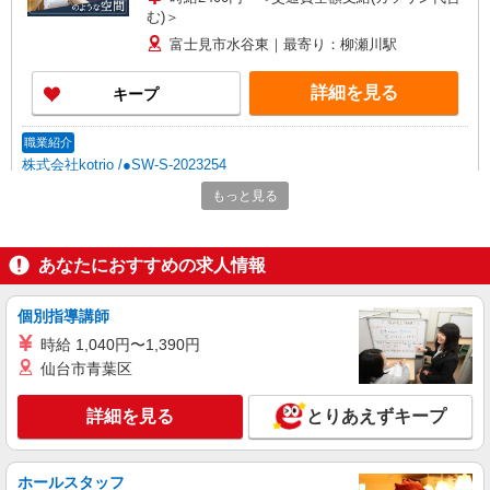
む)＞
富士見市水谷東｜最寄り：柳瀬川駅
詳細を見る
キープ
職業紹介
株式会社kotrio /●SW-S-2023254
【柳瀬川駅】看護助手募集(パート)＊柔軟性が
もっと見る
ある働き方♪
時給1550円〜2312円 ＜交通費全支給(ガソリ
ン代含む)＞
あなたにおすすめの求人情報
富士見市水谷東｜最寄り：柳瀬川駅
個別指導講師
詳細を見る
キープ
時給 1,040円〜1,390円
仙台市青葉区
派遣社員
株式会社kotrio /●SI-H-2101918
詳細を見る
とりあえずキープ
【職場環境◎】よすぎて全私が泣いた≫看護助
手募集♪未経験OK！
時給1600円〜2250円 ＜日払い有/週払い有/交
ホールスタッフ