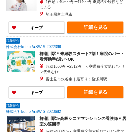
1夜勤：40500円〜41400円 ※資格や経験など
による
埼玉県富士見市
詳細を見る
キープ
職業紹介
株式会社kotrio /●SW-S-2022396
柳瀬川駅＊未経験スタート7割！病院のパート
看護助手/週3〜OK
時給1550円〜2312円 ＜交通費全支給(ガソリ
ン代含む)＞
富士見市水谷東｜最寄り：柳瀬川駅
詳細を見る
キープ
職業紹介
株式会社kotrio /●SW-S-2023682
柳瀬川駅≫高級シニアマンションの看護師▼居
室の巡回等
時給2400円〜＜交通費全額支給(ガソリン代含