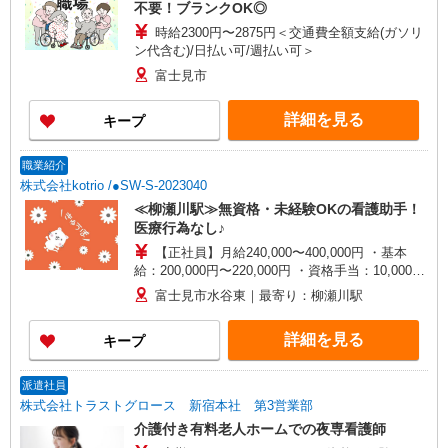
不要！ブランクOK◎
時給2300円〜2875円＜交通費全額支給(ガソリ
ン代含む)/日払い可/週払い可＞
富士見市
詳細を見る
キープ
職業紹介
株式会社kotrio /●SW-S-2023040
≪柳瀬川駅≫無資格・未経験OKの看護助手！
医療行為なし♪
【正社員】月給240,000〜400,000円 ・基本
給：200,000円〜220,000円 ・資格手当：10,000〜
30,000円 ・役職手当：10,000〜70,000円 ・処遇改
富士見市水谷東｜最寄り：柳瀬川駅
善手当：20,000〜60,000円（勤続年数、保有資格
により変動） ・固定残業手当：20,000円（10時
詳細を見る
キープ
間） ※固定残業時間を超過する場合には超過勤務
手当として別途支給 ・夜勤手当：10,000円/1回
（上記給与とは別に支給） 下記資格をお持ちの方
派遣社員
歓迎 ・認知症介護基礎研修 ・初任者研修 ・実務
株式会社トラストグロース 新宿本社 第3営業部
者研修 ・介護福祉士 など
介護付き有料老人ホームでの夜専看護師