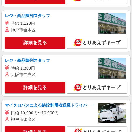
詳細を見る
キープ
レジ・商品陳列スタッフ
派遣社員
株式会社kotrio /●SI-H-2093689
時給 1,120円
善は急げ≫≫≫履歴書不要＆面接なし！駅チカ
神戸市垂水区
病院で看護助手急募
時給1600円〜2250円 ＜日払い有/週払い有/交
詳細を見る
とりあえずキープ
通費全支給(ガソリン代含む)＞
富士見市
レジ・商品陳列スタッフ
詳細を見る
時給 1,300円
キープ
大阪市中央区
派遣社員
株式会社kotrio /●SI-H-2076168
詳細を見る
とりあえずキープ
みずほ台駅＊看護助手(資格経験不問)募集♪食
事配膳などの補助業務
マイクロバスによる施設利用者送迎ドライバー
時給1600円〜2250円 ＜日払い有/週払い有/交
通費全支給(ガソリン代含む)＞
日給 10,900円〜10,900円
神戸市須磨区
富士見市