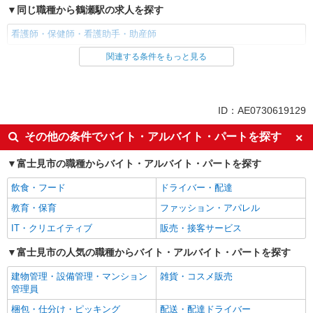
同じ職種から鶴瀬駅の求人を探す
看護師・保健師・看護助手・助産師
関連する条件をもっと見る
同じ雇用形態から鶴瀬駅の求人を探す
派遣社員
同じ特徴から鶴瀬駅の求人を探す
ID：AE0730619129
入社日応相談
未経験歓迎
その他の条件でバイト・アルバイト・パートを探す
経験者・有資格者歓迎
新卒・第二新卒歓迎
富士見市の職種からバイト・アルバイト・パートを探す
女性活躍中
主婦・主夫歓迎
飲食・フード
ドライバー・配達
フリーター歓迎
学歴不問
教育・保育
ファッション・アパレル
ブランクOK
ミドル（40代～）活躍中
IT・クリエイティブ
販売・接客サービス
エルダー（50代～）活躍中
シニア（60代～）活躍中
高収入・高額
富士見市の人気の職種からバイト・アルバイト・パートを探す
ボーナス・賞与あり
昇給あり
完全週休2日制
建物管理・設備管理・マンション
雑貨・コスメ販売
管理員
フルタイム歓迎
禁煙・分煙
梱包・仕分け・ピッキング
配送・配達ドライバー
駅直結・駅チカ
車通勤OK