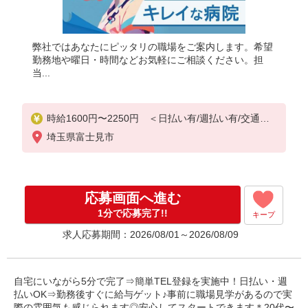
弊社ではあなたにピッタリの職場をご案内します。希望
勤務地や曜日・時間などお気軽にご相談ください。担
当...
時給1600円〜2250円 ＜日払い有/週払い有/交通費
全支給(ガソリン代含む)＞
埼玉県富士見市
応募画面へ進む
1分で応募完了!!
キープ
求人応募期間：2026/08/01～2026/08/09
自宅にいながら5分で完了⇒簡単TEL登録を実施中！日払い・週
払いOK⇒勤務後すぐに給与ゲット♪事前に職場見学があるので実
際の雰囲気も感じられます◎安心してスタートできます＊20代〜