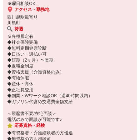
※曜日相談OK
アクセス・勤務地
西川越駅最寄り
川島町
待遇
※各種規定有
◆社会保険完備
◆無料定期健康診断
◆日払い・週払い可
◆短期（2ヶ月）〜長期
◆退職金制度
◆資格支援（介護資格のみ）
◆有給休暇
◆産休・育休
◆正社員登用
◆副業・Wワーク相談OK（週40時間以内）
◆ガソリン代含め交通費全額支給
＜履歴書不要/在宅面談＞
電話のみで面談が可能です♪
応募資格・経験
◆有資格者・介護経験者の方優遇
◆無資格の方も相談可