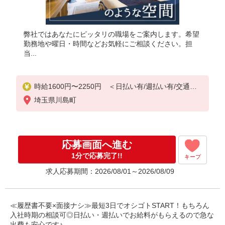
弊社ではあなたにピッタリの職場をご案内します。希望
勤務地や曜日・時間などお気軽にご相談ください。担
当...
時給1600円〜2250円 ＜日払い有/週払い有/交通費
全支給(ガソリン代含む)＞
埼玉県川島町
応募画面へ進む
1分で応募完了!!
キープ
求人応募期間：2026/08/01～2026/08/09
≪履歴書不要×面接ナシ≫最短3日でオシゴトSTART！もちろん
入社時期の相談可◎日払い・週払いでお給料がもらえるので急な
出費も安心です♪