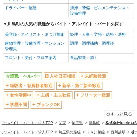
エルダー（50代～）活躍中
シニア（60代～）活躍中
ドライバー・配達
清掃・警備・ビルメンテナンス・
高収入・高額
ボーナス・賞与あり
設備管理
昇給あり
完全週休2日制
川島町の人気の職種からバイト・アルバイト・パートを探す
フルタイム歓迎
禁煙・分煙
美容師・ネイリスト・まつげ施術
経理・人事・労務・総務・法務
駅直結・駅チカ
車通勤OK
建物管理・設備管理・マンション
調理・調理補助・調理師
バイク通勤OK
自転車通勤OK
管理員
残業少なめ（月20h未満）
交通費支給
フロント・受付・フロア案内
食品製造・加工
社会保険あり
産休・育休取得実績あり
退職金・財形貯蓄制度あり
各種手当（家族・役職・インセン
介護職・ヘルパー
入社日応相談
未経験歓迎
ティブなど）あり
経験者・有資格者歓迎
新卒・第二新卒歓迎
制服貸与
研修制度あり
女性活躍中
主婦・主夫歓迎
フリーター歓迎
資格取得支援制度あり
学歴不問
ブランクOK
同じ職種から求人を探す
もっと見る
医療・介護・福祉
アルバイト・バイト・求人TOP
関東
埼玉県
川島町
株式会社kotrio /
介護職・ヘルパー
アルバイト・バイト・求人TOP
埼玉県の路線
ＪＲ川越線
西川越駅
株式