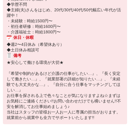
◆学歴不問
◆主婦(夫)さんをはじめ、20代/30代/40代/50代幅広い年代が活
躍中！
・未経験：時給1500円〜
・初任者研修：時給1600円〜
・介護福祉士：時給1800円〜
休日・休暇
◆週2〜4日休み（希望休あり）
◆土日休み相談可
備考
★安心して働ける環境が大切★
『希望や制約があるけど介護の仕事がしたい…』、『長く安定
して働きたい…』、『就業部署の詳細が知りたい…』、『未経
験でも大丈夫かな…』、『自分に合う仕事をマッチングしてほ
しい…』
お仕事を探される上で色々なことが気になりますよね☆まずは
お気軽にご連絡ください!!お問い合わせだけでも構いません!!不
安を解消してお仕事始めましょう♪
当社はスタッフの皆様お一人お一人に専属の担当がおります。
就業前から就業中も全力でサポートいたします!!