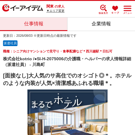
関東
の求人
▼エリア変更
仕事情報
企業情報
更新日：2026/08/03 ※更新日時点の最新情報です
派遣社員
職種：シニア向けマンションで見守り・食事配膳など＊西川越駅＊日払可
株式会社kotrio /●SI-H-2075006の介護職・ヘルパーの求人情報詳細
（派遣社員） - 川島町
[面接なし]大人気のサ高住でのオシゴト◎＊。ホテル
のような内装が人気×清潔感あふれる職場＊。