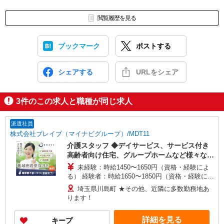
閲覧履歴を見る
ブックマーク
ポストする
シェアする
URLをシェア
3
件のこの求人と職種が同じ求人
派遣社員
株式会社ブレイブ（マイナビグループ）/MDT11
介護スタッフ ◆デイサービス、サービス付き
高齢者向け住宅、グループホームなど様々な勤
務先から選べます。
未経験：時給1450〜1650円（資格・経験によ
る） 経験者：時給1650〜1850円（資格・経験によ
る） ◎月収例 時給1850円×1日8時間×22日（週5
埼玉県川島町 ★その他、近隣に多数勤務地あ
日）＝32万5600円 ◆昇給あり ◆支払い方法 ※日
ります！
払い/週払い/月払い対応も可能です。詳しくは面談
時にご相談ください。 ◆交通費：別途全額支給 ※
詳細を見る
キープ
当社規定あり