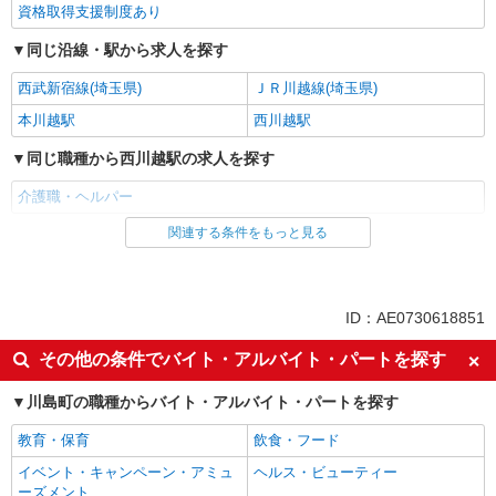
資格取得支援制度あり
同じ沿線・駅から求人を探す
西武新宿線(埼玉県)
ＪＲ川越線(埼玉県)
本川越駅
西川越駅
同じ職種から西川越駅の求人を探す
介護職・ヘルパー
関連する条件をもっと見る
同じ雇用形態から西川越駅の求人を探す
派遣社員
同じ特徴から西川越駅の求人を探す
ID：AE0730618851
入社日応相談
未経験歓迎
その他の条件でバイト・アルバイト・パートを探す
経験者・有資格者歓迎
新卒・第二新卒歓迎
川島町の職種からバイト・アルバイト・パートを探す
女性活躍中
主婦・主夫歓迎
教育・保育
飲食・フード
フリーター歓迎
学歴不問
イベント・キャンペーン・アミュ
ヘルス・ビューティー
ブランクOK
ミドル（40代～）活躍中
ーズメント