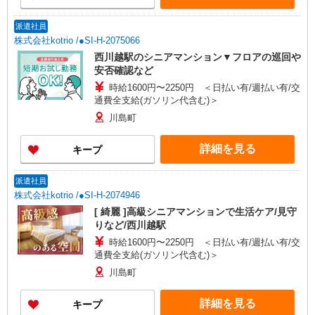
派遣社員
株式会社kotrio /●SI-H-2075066
西川越駅のシニアマンション▼フロアの巡回や
安否確認など
時給1600円〜2250円 ＜日払い有/週払い有/交
通費全支給(ガソリン代含む)＞
川島町
詳細を見る
キープ
派遣社員
株式会社kotrio /●SI-H-2074946
[ 綺麗 ]高級シニアマンションで生活ケア/見守
りなど/西川越駅
時給1600円〜2250円 ＜日払い有/週払い有/交
通費全支給(ガソリン代含む)＞
川島町
詳細を見る
キープ