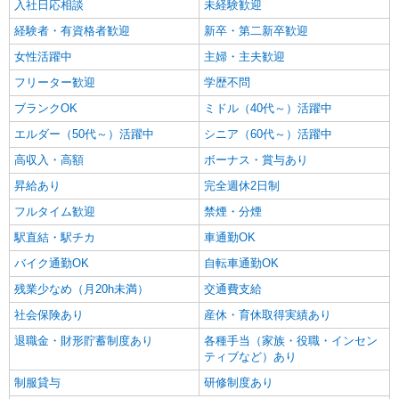
入社日応相談
未経験歓迎
経験者・有資格者歓迎
新卒・第二新卒歓迎
女性活躍中
主婦・主夫歓迎
フリーター歓迎
学歴不問
ブランクOK
ミドル（40代～）活躍中
エルダー（50代～）活躍中
シニア（60代～）活躍中
高収入・高額
ボーナス・賞与あり
昇給あり
完全週休2日制
フルタイム歓迎
禁煙・分煙
駅直結・駅チカ
車通勤OK
バイク通勤OK
自転車通勤OK
残業少なめ（月20h未満）
交通費支給
社会保険あり
産休・育休取得実績あり
退職金・財形貯蓄制度あり
各種手当（家族・役職・インセン
ティブなど）あり
制服貸与
研修制度あり