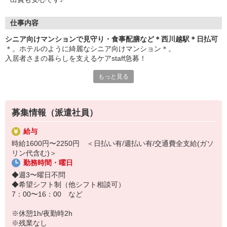
仕事内容
シニア向けマンションで見守り・食事配膳など＊西川越駅＊日払可
＊。ホテルのように綺麗なシニア向けマンション＊。
入居者さまの暮らしを支えるケアstaff急募！
もっと見る
≪シゴト内容≫
◆見守り
⇒入居者の安全と健康状態を把握
◆食事配膳・下膳
募集情報（派遣社員）
⇒入居者さまへの食事提供をサポート
◆生活サポート
給与
⇒暮らしの悩みや困りごとに対する介助
時給1600円〜2250円 ＜日払い有/週払い有/交通費全支給(ガソ
...etc
リン代含む)＞
勤務時間・曜日
まずは食事配膳などのカンタン業務からでOK！
入居者様は自立した方が多いので、身体負担少なめです◎
◆週3〜曜日不問
◆希望シフト制（他シフト相談可）
=============
7：00〜16：00 など
急募のため未経験OKの特別優遇で募集中！
経験・年齢が不安な方も、お気軽にご応募ください♪
※休憩1h/夜勤時2h
※残業なし