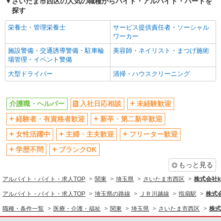
さいたま市西区の人気の職種からバイト・アルバイト・パートを
昇給あり
完全週休2日制
探す
フルタイム歓迎
禁煙・分煙
栄養士・管理栄養士
サービス提供責任者・ソーシャル
駅直結・駅チカ
車通勤OK
ワーカー
バイク通勤OK
自転車通勤OK
施設警備・交通誘導警備・駐車輪
美容師・ネイリスト・まつげ施術
場管理・イベント警備
残業少なめ（月20h未満）
交通費支給
大型ドライバー
清掃・ハウスクリーニング
社会保険あり
産休・育休取得実績あり
退職金・財形貯蓄制度あり
各種手当（家族・役職・インセン
ティブなど）あり
介護職・ヘルパー
入社日応相談
未経験歓迎
制服貸与
研修制度あり
経験者・有資格者歓迎
新卒・第二新卒歓迎
資格取得支援制度あり
女性活躍中
主婦・主夫歓迎
フリーター歓迎
同じ職種から求人を探す
学歴不問
ブランクOK
医療・介護・福祉
もっと見る
介護職・ヘルパー
アルバイト・バイト・求人TOP
関東
埼玉県
さいたま市西区
株式会社ko
アルバイト・バイト・求人TOP
埼玉県の路線
ＪＲ川越線
指扇駅
株式会
同じ特徴から求人を探す
職種・条件一覧
医療・介護・福祉
関東
埼玉県
さいたま市西区
株式会
未経験歓迎
ミドル（40代～）活躍中