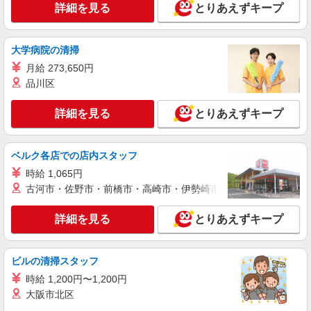
詳細を見る
とりあえずキープ
職業紹介
株式会社kotrio /●SW-S-2007684
西大宮駅／住宅型有料老人ホームSTAFF＊腰
大学病院の清掃
や膝への負担少なめ◎
月給 273,650円
時給1550円〜2312円 ＜交通費全支給(ガソリ
品川区
ン代含む)＞
西大宮
詳細を見る
とりあえずキープ
詳細を見る
キープ
ベルク各店での店内スタッフ
職業紹介
時給 1,065円
株式会社トラストグロース 新宿本社 第3営業部
古河市・佐野市・前橋市・高崎市・伊勢崎市・太田市・館林市・
障がい者入所施設での夜専支援員
一夜勤：19100円〜23900円 ※資格や経験など
詳細を見る
とりあえずキープ
による
埼玉県さいたま市西区
ビルの清掃スタッフ
詳細を見る
キープ
時給 1,200円〜1,200円
大阪市北区
職業紹介