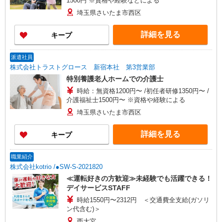
1500円 ※資格や経験などによる
埼玉県さいたま市西区
詳細を見る
キープ
派遣社員
株式会社トラストグロース 新宿本社 第3営業部
特別養護老人ホームでの介護士
時給：無資格1200円〜 /初任者研修1350円〜 /
介護福祉士1500円〜 ※資格や経験による
埼玉県さいたま市西区
詳細を見る
キープ
職業紹介
株式会社kotrio /●SW-S-2021820
≪運転好きの方歓迎≫未経験でも活躍できる！
デイサービスSTAFF
時給1550円〜2312円 ＜交通費全支給(ガソリ
ン代含む)＞
西大宮