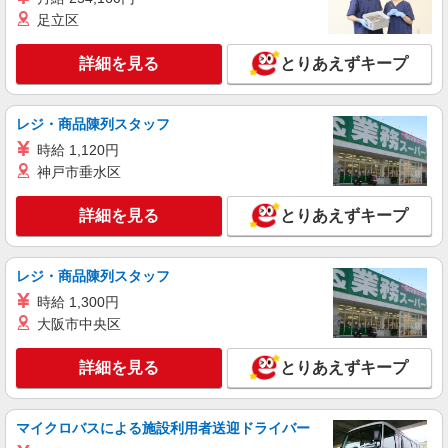
足立区
1夜勤：30400円〜32300円 ※資格や経験など
による
詳細を見る
とりあえずキープ
埼玉県さいたま市西区
詳細を見る
キープ
レジ・商品陳列スタッフ
時給 1,120円
職業紹介
神戸市垂水区
株式会社kotrio /●SW-S-2080036
西大宮駅≫日収1.2万円〜◎デイサービスで見
詳細を見る
とりあえずキープ
守りや生活補助など
時給1550円〜2312円 ＜交通費全支給(ガソリ
ン代含む)＞
レジ・商品陳列スタッフ
西大宮
時給 1,300円
大阪市中央区
詳細を見る
キープ
詳細を見る
とりあえずキープ
マイクロバスによる施設利用者送迎ドライバー