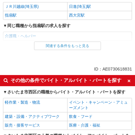
ＪＲ川越線(埼玉県)
日進(埼玉)駅
指扇駅
西大宮駅
同じ職種から指扇駅の求人を探す
介護職・ヘルパー
関連する条件をもっと見る
同じ雇用形態から指扇駅の求人を探す
派遣社員
同じ特徴から指扇駅の求人を探す
ID：AE0730618831
入社日応相談
未経験歓迎
その他の条件でバイト・アルバイト・パートを探す
経験者・有資格者歓迎
新卒・第二新卒歓迎
さいたま市西区の職種からバイト・アルバイト・パートを探す
女性活躍中
主婦・主夫歓迎
軽作業・製造・物流
イベント・キャンペーン・アミュ
フリーター歓迎
学歴不問
ーズメント
ブランクOK
ミドル（40代～）活躍中
建築・設備・アクティブワーク
飲食・フード
エルダー（50代～）活躍中
シニア（60代～）活躍中
販売・接客サービス
医療・介護・福祉
高収入・高額
ボーナス・賞与あり