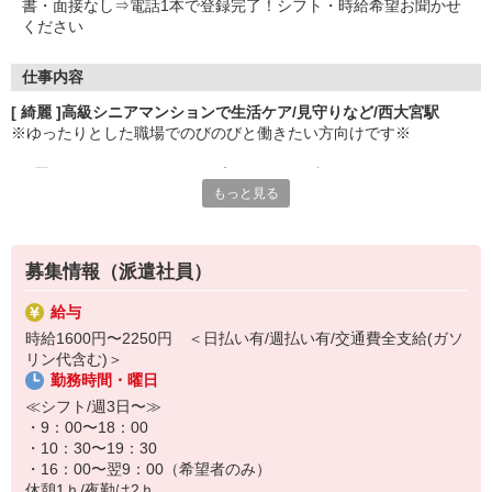
書・面接なし⇒電話1本で登録完了！シフト・時給希望お聞かせ
ください
仕事内容
[ 綺麗 ]高級シニアマンションで生活ケア/見守りなど/西大宮駅
※ゆったりとした職場でのびのびと働きたい方向けです※
♪綺麗なシニアマンション（サ高住）でお仕事♪
もっと見る
[ サ高住とは ]
自立している高齢者を対象としたバリアフリー住宅です。
募集情報（派遣社員）
[ お仕事 ]
・見守りや困りごとのサポート
給与
・清掃業務
時給1600円〜2250円 ＜日払い有/週払い有/交通費全支給(ガソ
・個人に合わせた生活介助
リン代含む)＞
・ご家族様の来訪対応 など
勤務時間・曜日
負担少なめの大人気施設です◎
≪シフト/週3日〜≫
・9：00〜18：00
・10：30〜19：30
・16：00〜翌9：00（希望者のみ）
休憩1ｈ/夜勤は2ｈ