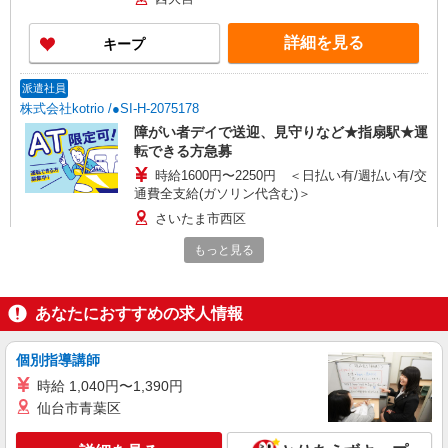
詳細を見る
キープ
派遣社員
株式会社kotrio /●SI-H-2075178
障がい者デイで送迎、見守りなど★指扇駅★運
転できる方急募
時給1600円〜2250円 ＜日払い有/週払い有/交
通費全支給(ガソリン代含む)＞
さいたま市西区
もっと見る
詳細を見る
キープ
派遣社員
あなたにおすすめの求人情報
株式会社トラストグロース 新宿本社 第3営業部
有料老人ホームでの介護士
個別指導講師
時給：初任者研修1200円 /実務者研修1250円 /
時給 1,040円〜1,390円
介護福祉士1300円 ※資格や経験などによる
仙台市青葉区
埼玉県さいたま市西区