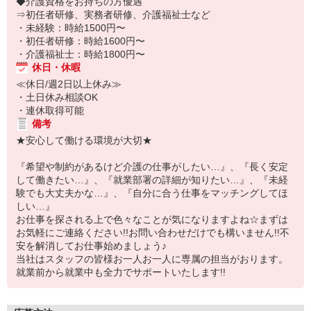
◆介護資格をお持ちの方優遇
⇒初任者研修、実務者研修、介護福祉士など
・未経験：時給1500円〜
・初任者研修：時給1600円〜
・介護福祉士：時給1800円〜
休日・休暇
≪休日/週2日以上休み≫
・土日休み相談OK
・連休取得可能
備考
★安心して働ける環境が大切★
『希望や制約があるけど介護の仕事がしたい…』、『長く安定
して働きたい…』、『就業部署の詳細が知りたい…』、『未経
験でも大丈夫かな…』、『自分に合う仕事をマッチングしてほ
しい…』
お仕事を探される上で色々なことが気になりますよね☆まずは
お気軽にご連絡ください!!お問い合わせだけでも構いません!!不
安を解消してお仕事始めましょう♪
当社はスタッフの皆様お一人お一人に専属の担当がおります。
就業前から就業中も全力でサポートいたします!!