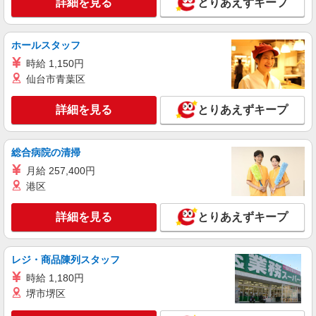
詳細を見る
とりあえずキープ
詳細を見る
キープ
派遣社員
ホールスタッフ
株式会社トラストグロース 新宿本社 第3営業部
時給 1,150円
グループホームでの介護士
仙台市青葉区
時給：初任者研修1500円/実務者研修1600円/介
護福祉士1650円 ※資格や経験などによる
詳細を見る
とりあえずキープ
埼玉県さいたま市西区
総合病院の清掃
詳細を見る
キープ
月給 257,400円
派遣社員
港区
株式会社トラストグロース 新宿本社 第3営業部
有料老人ホームでの介護士
詳細を見る
とりあえずキープ
時給：初任者研修1350円〜/実務者研修1400
円〜/介護福祉士1450円〜 ※資格や経験などによ
る
レジ・商品陳列スタッフ
埼玉県さいたま市西区
時給 1,180円
堺市堺区
詳細を見る
キープ