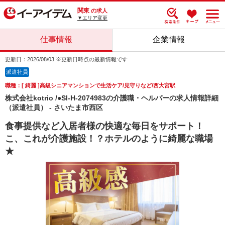
関東
の求人
▼エリア変更
仕事情報
企業情報
更新日：2026/08/03 ※更新日時点の最新情報です
派遣社員
職種：[ 綺麗 ]高級シニアマンションで生活ケア/見守りなど/西大宮駅
株式会社kotrio /●SI-H-2074983の介護職・ヘルパーの求人情報詳細
（派遣社員） - さいたま市西区
食事提供など入居者様の快適な毎日をサポート！
こ、これが介護施設！？ホテルのように綺麗な職場
★