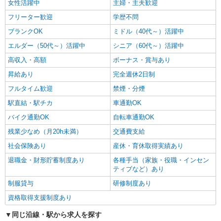
女性活躍中
主婦・主夫歓迎
フリーター歓迎
学歴不問
ブランクOK
ミドル（40代～）活躍中
エルダー（50代～）活躍中
シニア（60代～）活躍中
高収入・高額
ボーナス・賞与あり
昇給あり
完全週休2日制
フルタイム歓迎
禁煙・分煙
駅直結・駅チカ
車通勤OK
バイク通勤OK
自転車通勤OK
残業少なめ（月20h未満）
交通費支給
社会保険あり
産休・育休取得実績あり
退職金・財形貯蓄制度あり
各種手当（家族・役職・インセン
ティブなど）あり
制服貸与
研修制度あり
資格取得支援制度あり
同じ沿線・駅から求人を探す