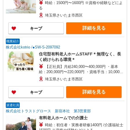
時給：1500円〜1600円 ※資格や経験などによ
る
埼玉県さいたま市西区
詳細を見る
キープ
職業紹介
株式会社kotrio /●SW-S-2097092
住宅型有料老人ホームSTAFF＊無理なく、長
く続けられる環境＊
【正社員】月給240,000〜400,000円 ・基本
給：200,000円〜220,000円 ・資格手当：10,000〜
30,000円 ・役職手当：10,000〜70,000円 ・処遇改
埼玉県さいたま市西区
善手当：20,000〜60,000円（勤続年数、保有資格
により変動） ・固定残業手当：20,000円（10時
詳細を見る
キープ
間） ※固定残業時間を超過する場合には超過勤務
手当として別途支給 ・夜勤手当：10,000円/1回
（上記給与とは別に支給） 下記資格をお持ちの方
派遣社員
歓迎 ・認知症介護基礎研修 ・初任者研修 ・実務
株式会社トラストグロース 新宿本社 第3営業部
者研修 ・介護福祉士 など
有料老人ホームでの介護士
時給：初任者・実務者研修1400円 /介護福祉士