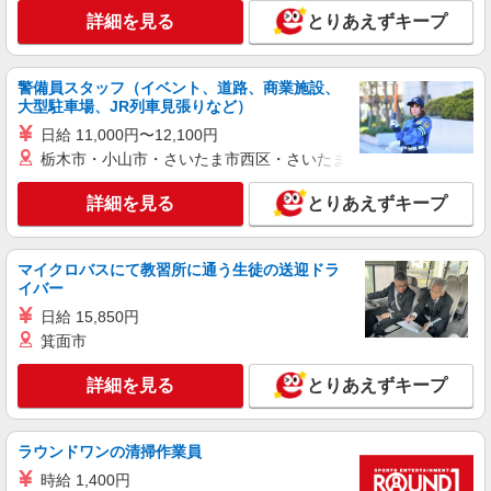
株式会社kotrio /●SW-S-2087032
詳細を見る
とりあえずキープ
西大宮駅☆サ高住の生活サポートSTAFF♪週3
日勤務OK◎
時給1550円〜2312円 ＜交通費全支給(ガソリ
警備員スタッフ（イベント、道路、商業施設、
ン代含む)＞
大型駐車場、JR列車見張りなど）
西大宮
日給 11,000円〜12,100円
栃木市・小山市・さいたま市西区・さいたま市岩槻区・久喜市・
詳細を見る
キープ
詳細を見る
とりあえずキープ
職業紹介
株式会社kotrio /●SW-S-2022035
マイクロバスにて教習所に通う生徒の送迎ドラ
≪西大宮駅≫定着率高い人気のデイサービスス
イバー
タッフ★残業少なめ
日給 15,850円
【正社員】月給240,000〜400,000円 ・基本
箕面市
給：200,000円〜220,000円 ・資格手当：10,000〜
30,000円 ・役職手当：10,000〜70,000円 ・処遇改
西大宮
善手当：20,000〜60,000円（勤続年数、保有資格
詳細を見る
とりあえずキープ
により変動） ・固定残業手当：20,000円（10時
詳細を見る
キープ
間） ※固定残業時間を超過する場合には超過勤務
手当として別途支給 下記資格をお持ちの方歓迎 ・
ラウンドワンの清掃作業員
認知症介護基礎研修 ・初任者研修 ・実務者研修
派遣社員
時給 1,400円
・介護福祉士 など