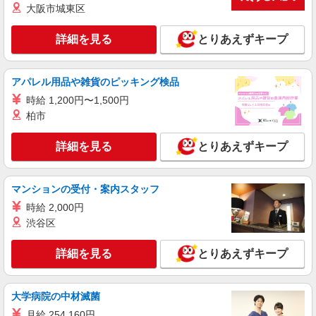
株式会社トラストグロース 新宿本社 第3営業部
大阪市城東区
特別養護老人ホームでの介護士
時給：初任者研修1350円/実務者研修1450円/介
詳細を見る
とりあえずキープ
護福祉士1600円 ※資格や経験による
埼玉県さいたま市西区
アパレル用品や雑貨のピッキング検品
詳細を見る
キープ
時給 1,200円〜1,500円
柏市
職業紹介
株式会社kotrio /●SW-S-2098009
詳細を見る
とりあえずキープ
介護職の正社員で夜勤一切ナシ！デイサービス
★西大宮駅
マンションの受付・案内スタッフ
【正社員】月給240,000〜400,000円 ・基本
給：200,000円〜220,000円 ・資格手当：10,000〜
時給 2,000円
30,000円 ・役職手当：10,000〜70,000円 ・処遇改
埼玉県さいたま市西区
渋谷区
善手当：20,000〜60,000円（勤続年数、保有資格
により変動） ・固定残業手当：20,000円（10時
詳細を見る
キープ
詳細を見る
間） ※固定残業時間を超過する場合には超過勤務
とりあえずキープ
手当として別途支給 ・夜勤手当：10,000円/1回
（上記給与とは別に支給） 下記資格をお持ちの方
派遣社員
歓迎 ・認知症介護基礎研修 ・初任者研修 ・実務
大学病院の中材滅菌
株式会社トラストグロース 新宿本社 第3営業部
者研修 ・介護福祉士 など
グループホームでの夜専介護士
月給 254,160円