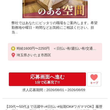
弊社ではあなたにピッタリの職場をご案内します。希望
勤務地や曜日・時間などお気軽にご相談ください。担
当...
時給1600円〜2250円 ＜日払い有/週払い有/交通費
全支給(ガソリン代含む)＞
埼玉県さいたま市西区
応募画面へ進む
1分で応募完了!!
キープ
求人応募期間：2026/08/01～2026/08/09
【20代〜50代まで活躍中♪#日払い#短期OK#ワガママOK】履歴