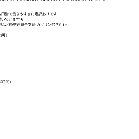
も円滑で働きやすさに定評ありです！
働いています★
/週払い有/交通費全支給(ガソリン代含む)＞
勤可）
憩2時間）