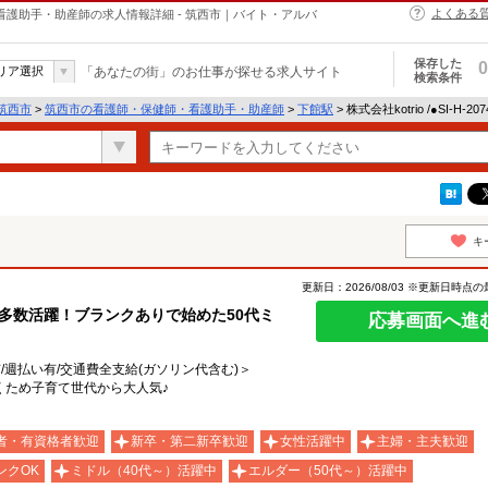
よくある
・保健師・看護助手・助産師の求人情報詳細 - 筑西市｜バイト・アルバ
保存した
0
リア選択
「あなたの街」のお仕事が探せる求人サイト
検索条件
筑西市
>
筑西市の看護師・保健師・看護助手・助産師
>
下館駅
> 株式会社kotrio /●SI-H-
キ
更新日：2026/08/03 ※更新日時点
ん多数活躍！ブランクありで始めた50代ミ
応募画面へ進
有/週払い有/交通費全支給(ガソリン代含む)＞
くため子育て世代から大人気♪
者・有資格者歓迎
新卒・第二新卒歓迎
女性活躍中
主婦・主夫歓迎
ンクOK
ミドル（40代～）活躍中
エルダー（50代～）活躍中