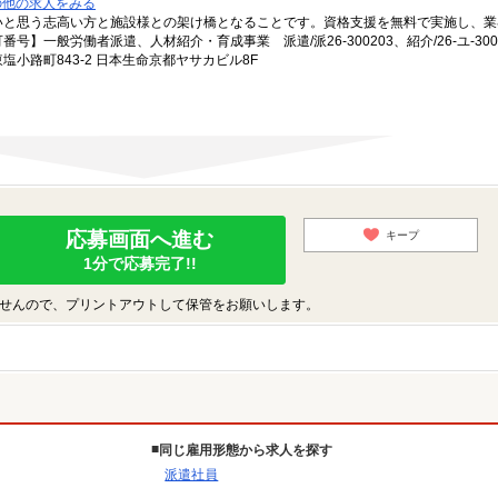
の他の求人をみる
いと思う志高い方と施設様との架け橋となることです。資格支援を無料で実施し、業
一般労働者派遣、人材紹介・育成事業 派遣/派26-300203、紹介/26-ユ-300
小路町843-2 日本生命京都ヤサカビル8F
応募画面へ進む
キープ
1分で応募完了!!
せんので、プリントアウトして保管をお願いします。
同じ雇用形態から求人を探す
派遣社員