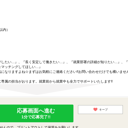
間以内）
がしたい…』、『長く安定して働きたい…』、『就業部署の詳細が知りたい…』、『
をマッチングしてほしい…』
になりますよね☆まずはお気軽にご連絡ください!!お問い合わせだけでも構いません
専属の担当がおります。就業前から就業中も全力でサポートいたします!!
応募画面へ進む
キープ
1分で応募完了!!
せんので、プリントアウトして保管をお願いします。