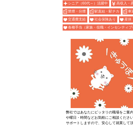
シニア（60代～）活躍中
高収入・
禁煙・分煙
駅直結・駅チカ
車
交通費支給
社会保険あり
産休
各種手当（家族・役職・インセンティブ
弊社ではあなたにピッタリの職場をご案
や曜日・時間などお気軽にご相談くださ
サポートしますので、安心して就業して