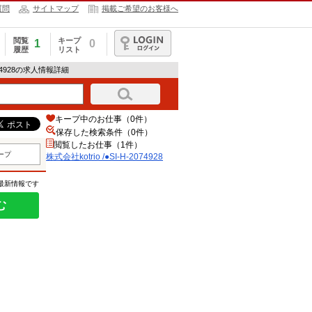
質問
サイトマップ
掲載ご希望のお客様へ
閲覧
キープ
1
0
履歴
リスト
ログイン
2074928の求人情報詳細
キープ中のお仕事（0件）
保存した検索条件（
0
件）
閲覧したお仕事（1件）
ープ
株式会社kotrio /●SI-H-2074928
の最新情報です
む