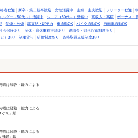
格者歓迎
新卒・第二新卒歓迎
女性活躍中
主婦・主夫歓迎
フリーター歓迎
エルダー（50代～）活躍中
シニア（60代～）活躍中
高収入・高額
ボーナス・
迎
禁煙・分煙
駅直結・駅チカ
車通勤OK
バイク通勤OK
自転車通勤OK
社会保険あり
産休・育休取得実績あり
退職金・財形貯蓄制度あり
など）あり
制服貸与
研修制度あり
資格取得支援制度あり
※給与幅は経験・能力による
※給与幅は経験・能力による
ひぐち」駅
※給与幅は経験・能力による
大田郷」駅