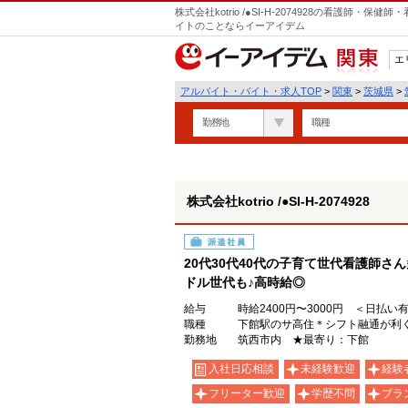
株式会社kotrio /●SI-H-2074928の看護師
イトのことならイーアイデム
エ
関東
アルバイト・バイト・求人TOP
>
関東
>
茨城県
>
勤務地
職種
株式会社kotrio /●SI-H-2074928
派遣社員
20代30代40代の子育て世代看護師さ
ドル世代も♪高時給◎
給与
時給2400円〜3000円 ＜日払い
職種
下館駅のサ高住＊シフト融通が利
勤務地
筑西市内 ★最寄り：下館
入社日応相談
未経験歓迎
経験
フリーター歓迎
学歴不問
ブラ