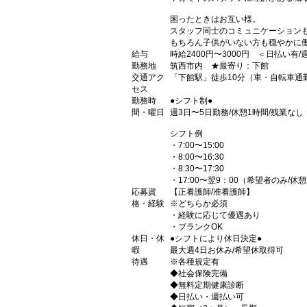
困ったときはお互い様。
スタッフ同士のコミュニケーション
もちろん子供がいない方も穏やかに
給与
時給2400円〜3000円 ＜日払い有
勤務地
筑西市内 ★最寄り：下館
交通アク
「下館駅」徒歩10分（車・自転車通
セス
勤務時
●シフト制●
間・曜日
週3日〜5日勤務/休憩1時間/残業なし
シフト例
・7:00〜15:00
・8:00〜16:30
・8:30〜17:30
・17:00〜翌9：00（希望者のみ/休
応募資
【正看護師/准看護師】
格・経験
※どちらか必須
・経験に応じて優遇あり
・ブランクOK
休日・休
●シフトにより休日決定●
暇
最大週4日お休み/希望休取得可
待遇
※各種規定有
◆社会保険完備
◆無料定期健康診断
◆日払い・週払い可