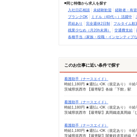
同じ特徴から求人を探す
入社日応相談
未経験歓迎
経験者・有資
ブランクOK
ミドル（40代～）活躍中
昇給あり
完全週休2日制
フルタイム歓
残業少なめ（月20h未満）
交通費支給
各種手当（家族・役職・インセンティブ
このお仕事に近い条件で探す
看護助手（ナースエイド）
時給1,180円 ★週払いOK（規定あり） 
茨城県筑西市 【最寄駅】各線「下館」駅
看護助手（ナースエイド）
時給1,180円 ★週払いOK（規定あり） 
茨城県筑西市 【最寄駅】真岡鐵道真岡線「
看護助手（ナースエイド）
時給1,180円 ★週払いOK（規定あり） 
茨城県筑西市 【最寄駅】関東鉄道常総線「