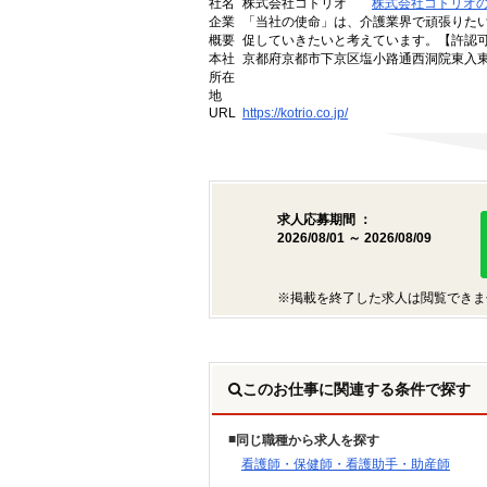
社名
株式会社コトリオ
株式会社コトリオ
企業
「当社の使命」は、介護業界で頑張りた
概要
促していきたいと考えています。【許認可番号】
本社
京都府京都市下京区塩小路通西洞院東入東塩
所在
地
URL
https://kotrio.co.jp/
求人応募期間 ：
2026/08/01 ～ 2026/08/09
※掲載を終了した求人は閲覧できま
このお仕事に関連する条件で探す
同じ職種から求人を探す
看護師・保健師・看護助手・助産師