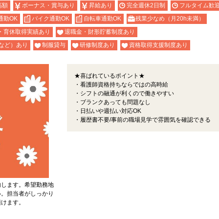
高額
ボーナス・賞与あり
昇給あり
完全週休2日制
フルタイム歓
通勤OK
バイク通勤OK
自転車通勤OK
残業少なめ（月20h未満）
・育休取得実績あり
退職金・財形貯蓄制度あり
など）あり
制服貸与
研修制度あり
資格取得支援制度あり
★喜ばれているポイント★
・看護師資格持ちならではの高時給
・シフトの融通が利くので働きやすい
・ブランクあっても問題なし
・日払いや週払い対応OK
・履歴書不要/事前の職場見学で雰囲気を確認できる
内します。希望勤務地
い。担当者がしっかり
頂けます。