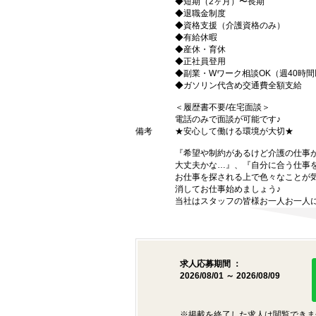
◆短期（2ヶ月）〜長期
◆退職金制度
◆資格支援（介護資格のみ）
◆有給休暇
◆産休・育休
◆正社員登用
◆副業・Wワーク相談OK（週40時
◆ガソリン代含め交通費全額支給
＜履歴書不要/在宅面談＞
電話のみで面談が可能です♪
備考
★安心して働ける環境が大切★
『希望や制約があるけど介護の仕事
大丈夫かな…』、『自分に合う仕事
お仕事を探される上で色々なことが気
消してお仕事始めましょう♪
当社はスタッフの皆様お一人お一人に
求人応募期間 ：
2026/08/01 ～ 2026/08/09
※掲載を終了した求人は閲覧できま