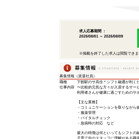
求人応募期間 ：
2026/08/01 ～ 2026/08/09
※掲載を終了した求人は閲覧できま
募集情報（派遣社員）
職種
下館駅のサ高住＊シフト融通が利く
仕事内容
〜比較的元気な方々が入居するサー
利用者さんが健康に過ごすためのサポ
【主な業務】
・コミュニケーションを取りながら
・服薬管理
・バイタルチェック
・急病時の対応 など
最大の特徴は何といってもシフトの
子育て中のスタッフに理解がある職