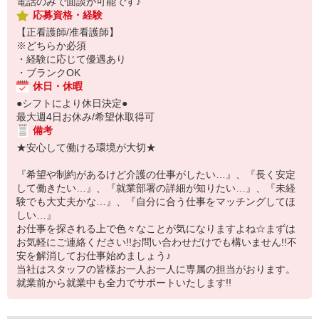
電話のみで面談が可能です♪
応募資格・経験
【正看護師/准看護師】
※どちらか必須
・経験に応じて優遇あり
・ブランクOK
休日・休暇
●シフトにより休日決定●
最大週4日お休み/希望休取得可
備考
★安心して働ける環境が大切★
『希望や制約があるけど介護の仕事がしたい…』、『長く安定
して働きたい…』、『就業部署の詳細が知りたい…』、『未経
験でも大丈夫かな…』、『自分に合う仕事をマッチングしてほ
しい…』
お仕事を探される上で色々なことが気になりますよね☆まずは
お気軽にご連絡ください!!お問い合わせだけでも構いません!!不
安を解消してお仕事始めましょう♪
当社はスタッフの皆様お一人お一人に専属の担当がおります。
就業前から就業中も全力でサポートいたします!!