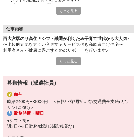
・ブランクあっても問題なし
もっと見る
・日払いや週払い対応OK
・履歴書不要/事前の職場見学で雰囲気を確認できる
仕事内容
西大宮駅のサ高住＊シフト融通が利くため子育て世代から大人気♪
〜比較的元気な方々が入居するサービス付き高齢者向け住宅〜
利用者さんが健康に過ごすためのサポートを行います♪
もっと見る
【主な業務】
・コミュニケーションを取りながら健康確認
・服薬管理
・バイタルチェック
募集情報（派遣社員）
・急病時の対応 など
給与
最大の特徴は何といってもシフトの融通！
時給2400円〜3000円 ＜日払い有/週払い有/交通費全支給(ガソ
子育て中のスタッフに理解がある職場なので、子供の急な発熱など
リン代含む)＞
があっても柔軟に対応できます◎
勤務時間・曜日
困ったときはお互い様。
●シフト制●
スタッフ同士のコミュニケーションも円滑で働きやすさに定評あり
週3日〜5日勤務/休憩1時間/残業なし
です！