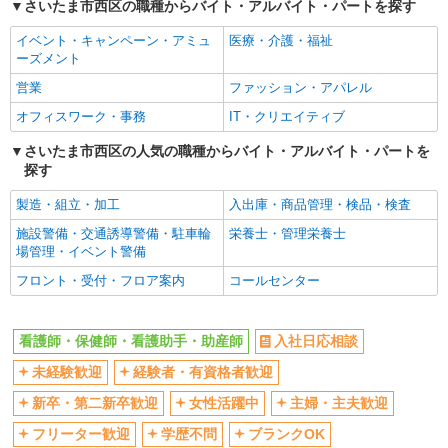
さいたま市西区の職種からバイト・アルバイト・パートを探す
女性活躍中
主婦・主夫歓迎
イベント・キャンペーン・アミュ
医療・介護・福祉
フリーター歓迎
学歴不問
ーズメント
ブランクOK
ミドル（40代～）活躍中
営業
ファッション・アパレル
エルダー（50代～）活躍中
シニア（60代～）活躍中
オフィスワーク・事務
IT・クリエイティブ
高収入・高額
ボーナス・賞与あり
さいたま市西区の人気の職種からバイト・アルバイト・パートを
昇給あり
完全週休2日制
探す
フルタイム歓迎
禁煙・分煙
製造・組立・加工
入出庫・商品管理・検品・検査
駅直結・駅チカ
車通勤OK
施設警備・交通誘導警備・駐車輪
栄養士・管理栄養士
バイク通勤OK
自転車通勤OK
場管理・イベント警備
残業少なめ（月20h未満）
交通費支給
フロント・受付・フロア案内
コールセンター
社会保険あり
産休・育休取得実績あり
退職金・財形貯蓄制度あり
各種手当（家族・役職・インセン
看護師・保健師・看護助手・助産師
入社日応相談
ティブなど）あり
未経験歓迎
経験者・有資格者歓迎
制服貸与
研修制度あり
新卒・第二新卒歓迎
女性活躍中
主婦・主夫歓迎
資格取得支援制度あり
フリーター歓迎
学歴不問
ブランクOK
同じ職種から求人を探す