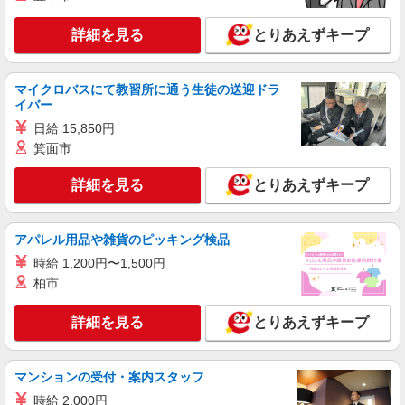
埼玉県さいたま市西区
詳細を見る
とりあえずキープ
詳細を見る
キープ
職業紹介
マイクロバスにて教習所に通う生徒の送迎ドラ
株式会社kotrio /●SW-S-2022463
イバー
西大宮駅＊未経験スタート7割！病院のパート
日給 15,850円
看護助手/週3〜OK
箕面市
時給1550円〜2312円 ＜交通費全支給(ガソリ
ン代含む)＞
詳細を見る
とりあえずキープ
西大宮
アパレル用品や雑貨のピッキング検品
詳細を見る
キープ
時給 1,200円〜1,500円
派遣社員
柏市
株式会社kotrio /●SI-H-2076225
指扇駅＊看護助手(資格経験不問)募集♪食事配
詳細を見る
とりあえずキープ
膳などの補助業務
時給1600円〜2250円 ＜日払い有/週払い有/交
マンションの受付・案内スタッフ
通費全支給(ガソリン代含む)＞
さいたま市西区
時給 2,000円