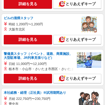
時給1550円〜2312円 ＜交通費全支給(ガソリ
詳細を見る
とりあえずキープ
ン代含む)＞
西大宮
ビルの清掃スタッフ
詳細を見る
キープ
時給 1,200円〜1,200円
大阪市北区
派遣社員
株式会社トラストグロース 新宿本社 第3営業部
詳細を見る
とりあえずキープ
有料老人ホームでの看護師
時給：准看護師2000円〜/看護師2100円〜 ※資
格や経験などによる
警備員スタッフ（イベント、道路、商業施設、
大型駐車場、JR列車見張りなど）
埼玉県さいたま市西区
日給 11,000円〜12,100円
詳細を見る
栃木市・小山市・さいたま市西区・さいたま市岩槻区・久喜市・
キープ
詳細を見る
とりあえずキープ
派遣社員
株式会社トラストグロース 新宿本社 第3営業部
サービス付き高齢者向け住宅での看護師
本社総務・経理（正社員）※試用期間あり
時給：准看護師2000円〜/看護師2100円〜 ※資
月給 222,750円〜230,750円
格や経験などによる
豊中市