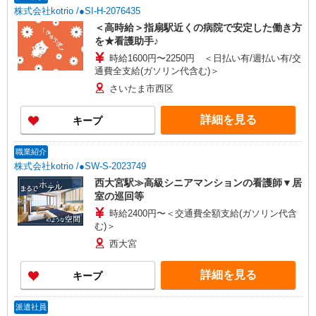
歓迎 ・認知症介護基礎研修 ・初任者研修 ・実務
株式会社kotrio /●SI-H-2076435
者研修 ・介護福祉士 など
＜高時給＞指扇駅近くの病院で安定した働き方
を★看護助手♪
時給1600円〜2250円 ＜日払い有/週払い有/交
通費全支給(ガソリン代含む)＞
さいたま市西区
詳細を見る
キープ
職業紹介
株式会社kotrio /●SW-S-2023749
西大宮駅≫高級シニアマンションの看護師▼居
室の巡回等
時給2400円〜＜交通費全額支給(ガソリン代含
む)＞
西大宮
詳細を見る
キープ
派遣社員