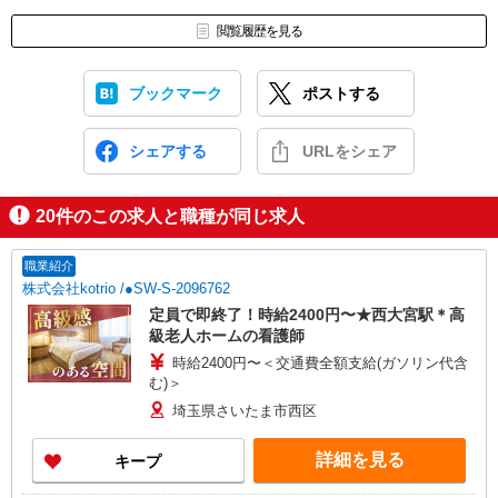
閲覧履歴を見る
ブックマーク
ポストする
シェアする
URLをシェア
20
件のこの求人と職種が同じ求人
職業紹介
株式会社kotrio /●SW-S-2096762
定員で即終了！時給2400円〜★西大宮駅＊高
級老人ホームの看護師
時給2400円〜＜交通費全額支給(ガソリン代含
む)＞
埼玉県さいたま市西区
詳細を見る
キープ