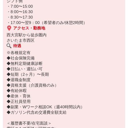
もちろん子供がいない方も穏やかに働いています★
シフト例
・7:00〜15:00
・8:00〜16:30
・8:30〜17:30
・17:00〜翌9：00（希望者のみ/休憩2時間）
アクセス・勤務地
西大宮駅から徒歩圏内
さいたま市西区
待遇
※各種規定有
◆社会保険完備
◆無料定期健康診断
◆日払い・週払い可
◆短期（2ヶ月）〜長期
◆退職金制度
◆資格支援（介護資格のみ）
◆有給休暇
◆産休・育休
◆正社員登用
◆副業・Wワーク相談OK（週40時間以内）
◆ガソリン代含め交通費全額支給
＜履歴書不要/在宅面談＞