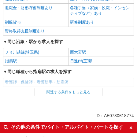
退職金・財形貯蓄制度あり
各種手当（家族・役職・インセン
ティブなど）あり
制服貸与
研修制度あり
資格取得支援制度あり
同じ沿線・駅から求人を探す
ＪＲ川越線(埼玉県)
西大宮駅
指扇駅
日進(埼玉)駅
同じ職種から指扇駅の求人を探す
看護師・保健師・看護助手・助産師
関連する条件をもっと見る
同じ雇用形態から指扇駅の求人を探す
派遣社員
同じ特徴から指扇駅の求人を探す
ID：AE0730618774
入社日応相談
未経験歓迎
その他の条件でバイト・アルバイト・パートを探す
経験者・有資格者歓迎
新卒・第二新卒歓迎