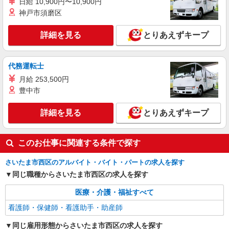
日給 10,900円〜10,900円
手当として別途支給 ・夜勤手当：10,000円/1回
神戸市須磨区
（上記給与とは別に支給） 下記資格をお持ちの方
職業紹介
歓迎 ・認知症介護基礎研修 ・初任者研修 ・実務
株式会社kotrio /●SW-S-2080085
詳細を見る
とりあえずキープ
者研修 ・介護福祉士 など
西大宮駅＊病院の看護助手│残業ほぼなし！経
験不問・資格不問◎
【正社員】月給240,000〜400,000円 ・基本
代務運転士
給：200,000円〜220,000円 ・資格手当：10,000〜
月給 253,500円
30,000円 ・役職手当：10,000〜70,000円 ・処遇改
西大宮
豊中市
善手当：20,000〜60,000円（勤続年数、保有資格
により変動） ・固定残業手当：20,000円（10時
詳細を見る
キープ
間） ※固定残業時間を超過する場合には超過勤務
詳細を見る
とりあえずキープ
手当として別途支給 ・夜勤手当：10,000円/1回
（上記給与とは別に支給） 下記資格をお持ちの方
派遣社員
歓迎 ・認知症介護基礎研修 ・初任者研修 ・実務
このお仕事に関連する条件で探す
株式会社kotrio /●SI-H-2076295
者研修 ・介護福祉士 など
≪指扇駅≫16時帰宅もOK♪病院で補助だけの
さいたま市西区のアルバイト・バイト・パートの求人を探す
まったり作業
同じ職種からさいたま市西区の求人を探す
時給1600円〜2250円 ＜日払い有/週払い有/交
通費全支給(ガソリン代含む)＞
医療・介護・福祉すべて
さいたま市西区
看護師・保健師・看護助手・助産師
詳細を見る
キープ
同じ雇用形態からさいたま市西区の求人を探す