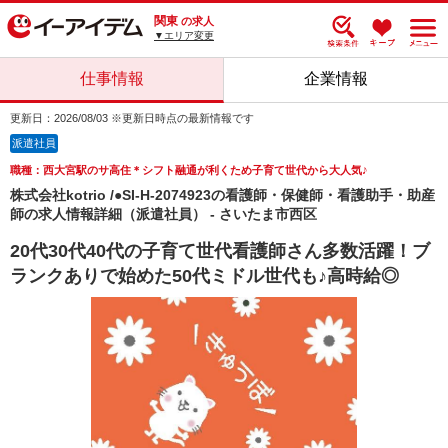
関東
の求人
▼エリア変更
仕事情報
企業情報
更新日：2026/08/03 ※更新日時点の最新情報です
派遣社員
職種：西大宮駅のサ高住＊シフト融通が利くため子育て世代から大人気♪
株式会社kotrio /●SI-H-2074923の看護師・保健師・看護助手・助産
師の求人情報詳細（派遣社員） - さいたま市西区
20代30代40代の子育て世代看護師さん多数活躍！ブ
ランクありで始めた50代ミドル世代も♪高時給◎