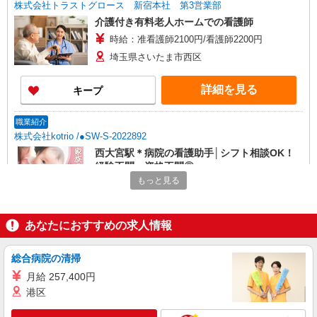
株式会社トラストグロース 新宿本社 第3営業部
介護付き有料老人ホームでの看護師
時給：准看護師2100円/看護師2200円
埼玉県さいたま市西区
詳細を見る
キープ
職業紹介
株式会社kotrio /●SW-S-2022892
西大宮駅＊病院の看護助手│シフト相談OK！
経験不問・資格不問◎
もっと見る
時給1550円〜2312円 ＜交通費全支給(ガソリ
ン代含む)＞
西大宮
あなたにおすすめの求人情報
詳細を見る
キープ
総合病院の清掃
月給 257,400円
職業紹介
株式会社kotrio /●SW-S-2022677
港区
西大宮駅チカ≫医療現場で専門スキルを磨く看