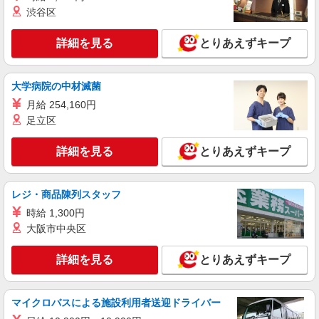
渋谷区
詳細を見る
キープ
詳細を見る
とりあえずキープ
派遣社員
株式会社トラストグロース 新宿本社 第3営業部
大学病院の中材滅菌
介護付き有料老人ホームでの夜専看護師
月給 254,160円
1夜勤：35200円〜36800円 ※経験による
足立区
埼玉県さいたま市西区
詳細を見る
とりあえずキープ
詳細を見る
キープ
職業紹介
レジ・商品陳列スタッフ
株式会社kotrio /●SW-S-2097422
時給 1,300円
西大宮駅│チーム医療の一員。未経験でも力に
大阪市中央区
なれる看護助手
【正社員】月給240,000〜400,000円 ・基本
詳細を見る
とりあえずキープ
給：200,000円〜220,000円 ・資格手当：10,000〜
30,000円 ・役職手当：10,000〜70,000円 ・処遇改
埼玉県さいたま市西区
善手当：20,000〜60,000円（勤続年数、保有資格
マイクロバスによる施設利用者送迎ドライバー
により変動） ・固定残業手当：20,000円（10時
詳細を見る
キープ
間） ※固定残業時間を超過する場合には超過勤務