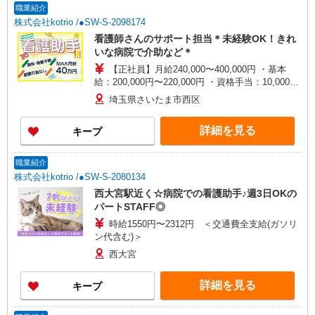
職業紹介
株式会社kotrio /●SW-S-2098174
看護師さんのサポート担当＊未経験OK！きれ
いな病院で介助など＊
【正社員】月給240,000〜400,000円 ・基本
給：200,000円〜220,000円 ・資格手当：10,000〜
30,000円 ・役職手当：10,000〜70,000円 ・処遇改
埼玉県さいたま市西区
善手当：20,000〜60,000円（勤続年数、保有資格
により変動） ・固定残業手当：20,000円（10時
詳細を見る
キープ
間） ※固定残業時間を超過する場合には超過勤務
手当として別途支給 ・夜勤手当：10,000円/1回
（上記給与とは別に支給） 下記資格をお持ちの方
職業紹介
歓迎 ・認知症介護基礎研修 ・初任者研修 ・実務
株式会社kotrio /●SW-S-2080134
者研修 ・介護福祉士 など
西大宮駅近く☆病院での看護助手♪週3日OKの
パートSTAFF◎
時給1550円〜2312円 ＜交通費全支給(ガソリ
ン代含む)＞
西大宮
詳細を見る
キープ