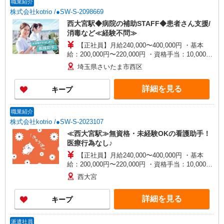
職業紹介
株式会社kotrio /●SW-S-2098669
西大宮駅◆病院の補助STAFF◆患者さん支援/
消毒など≪経験不問≫
【正社員】月給240,000〜400,000円 ・基本
給：200,000円〜220,000円 ・資格手当：10,000〜
30,000円 ・役職手当：10,000〜70,000円 ・処遇改
埼玉県さいたま市西区
善手当：20,000〜60,000円（勤続年数、保有資格
により変動） ・固定残業手当：20,000円（10時
詳細を見る
キープ
間） ※固定残業時間を超過する場合には超過勤務
手当として別途支給 ・夜勤手当：10,000円/1回
（上記給与とは別に支給） 下記資格をお持ちの方
職業紹介
歓迎 ・認知症介護基礎研修 ・初任者研修 ・実務
株式会社kotrio /●SW-S-2023107
者研修 ・介護福祉士 など
≪西大宮駅≫無資格・未経験OKの看護助手！
医療行為なし♪
【正社員】月給240,000〜400,000円 ・基本
給：200,000円〜220,000円 ・資格手当：10,000〜
30,000円 ・役職手当：10,000〜70,000円 ・処遇改
西大宮
善手当：20,000〜60,000円（勤続年数、保有資格
により変動） ・固定残業手当：20,000円（10時
詳細を見る
キープ
間） ※固定残業時間を超過する場合には超過勤務
手当として別途支給 ・夜勤手当：10,000円/1回
（上記給与とは別に支給） 下記資格をお持ちの方
派遣社員