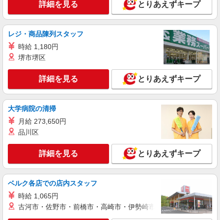
護助手！未経験歓迎
詳細を見る
とりあえずキープ
時給1550円〜2312円 ＜交通費全支給(ガソリ
ン代含む)＞
レジ・商品陳列スタッフ
西大宮
時給 1,180円
堺市堺区
詳細を見る
キープ
詳細を見る
とりあえずキープ
派遣社員
株式会社トラストグロース 新宿本社 第3営業部
特別養護老人ホームでの看護師
大学病院の清掃
時給：准看護師2100円〜/看護師2200円〜 ※資
月給 273,650円
格や経験などによる
品川区
埼玉県さいたま市西区
詳細を見る
とりあえずキープ
詳細を見る
キープ
職業紹介
ベルク各店での店内スタッフ
株式会社kotrio /●SW-S-2087052
時給 1,065円
西大宮駅★未経験から高時給1550円〜★病院
古河市・佐野市・前橋市・高崎市・伊勢崎市・太田市・館林市・
の看護助手