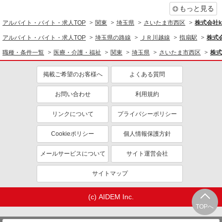
もっと見る
医療・介護・福祉
アルバイト・バイト・求人TOP
関東
埼玉県
さいたま市西区
株式会社ko
看護師・保健師・看護助手・助産師
アルバイト・バイト・求人TOP
埼玉県の路線
ＪＲ川越線
指扇駅
株式会
同じ特徴から求人を探す
職種・条件一覧
医療・介護・福祉
関東
埼玉県
さいたま市西区
株式会
未経験歓迎
ミドル（40代～）活躍中
掲載ご希望のお客様へ
よくある質問
ボーナス・賞与あり
車通勤OK
交通費支給
お問い合わせ
社会保険あり
利用規約
産休・育休取得実績あり
リンクについて
プライバシーポリシー
Cookieポリシー
個人情報保護方針
メールサービスについて
サイト運営会社
サイトマップ
(c) AIDEM Inc.
TOPへ