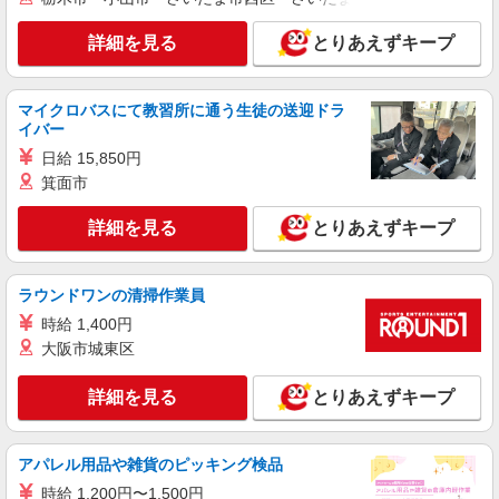
時給：准看護師2100円〜/看護師2300円〜 ※資
格経験による
詳細を見る
とりあえずキープ
埼玉県さいたま市北区
詳細を見る
キープ
マイクロバスにて教習所に通う生徒の送迎ドラ
イバー
日給 15,850円
派遣社員
株式会社kotrio /●SI-H-2093739
箕面市
善は急げ≫≫≫履歴書不要＆面接なし！駅チカ
詳細を見る
病院で看護助手急募
とりあえずキープ
時給1600円〜2250円 ＜日払い有/週払い有/交
通費全支給(ガソリン代含む)＞
ラウンドワンの清掃作業員
さいたま市北区
時給 1,400円
大阪市城東区
詳細を見る
キープ
詳細を見る
とりあえずキープ
職業紹介
株式会社kotrio /●SW-S-2096756
定員で即終了！時給2400円〜★宮原駅＊高級
アパレル用品や雑貨のピッキング検品
老人ホームの看護師
時給 1,200円〜1,500円