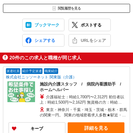
閲覧履歴を見る
ブックマーク
ポストする
シェアする
URLをシェア
20
件のこの求人と職種が同じ求人
派遣社員
紹介予定派遣
職業紹介
株式会社ニッソーネット 関東版（介護）
施設内介護スタッフ / 病院内看護助手 /
ホームヘルパー
介護福祉士：時給1,700円〜2,312円 初任者以
上：時給1,500円〜2,162円 無資格の方：時給
1,350円〜1,925円 ※給与幅は勤務先による +交通
東京・神奈川・千葉・埼玉・茨城・栃木・群馬
費、諸手当（勤務先による） +0円で介護資格が取
の関東一円。 関東の地域密着求人多数★駅近・家
れる （別途規定） ★給与日払い制度あり！
から近い求人をお探しできます！
詳細を見る
キープ