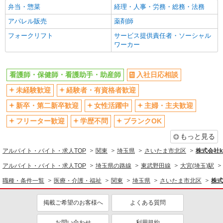
駅直結・駅チカ
車通勤OK
弁当・惣菜
経理・人事・労務・総務・法務
バイク通勤OK
自転車通勤OK
アパレル販売
薬剤師
残業少なめ（月20h未満）
交通費支給
フォークリフト
サービス提供責任者・ソーシャル
ワーカー
社会保険あり
産休・育休取得実績あり
退職金・財形貯蓄制度あり
各種手当（家族・役職・インセン
ティブなど）あり
看護師・保健師・看護助手・助産師
入社日応相談
制服貸与
研修制度あり
未経験歓迎
経験者・有資格者歓迎
資格取得支援制度あり
新卒・第二新卒歓迎
女性活躍中
主婦・主夫歓迎
同じ職種から求人を探す
フリーター歓迎
学歴不問
ブランクOK
医療・介護・福祉
もっと見る
看護師・保健師・看護助手・助産師
アルバイト・バイト・求人TOP
関東
埼玉県
さいたま市北区
株式会社ko
アルバイト・バイト・求人TOP
埼玉県の路線
東武野田線
大宮(埼玉)駅
同じ特徴から求人を探す
職種・条件一覧
医療・介護・福祉
関東
埼玉県
さいたま市北区
株式会
未経験歓迎
ミドル（40代～）活躍中
ボーナス・賞与あり
車通勤OK
掲載ご希望のお客様へ
よくある質問
交通費支給
社会保険あり
お問い合わせ
利用規約