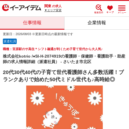
関東
の求人
▼エリア変更
仕事情報
企業情報
更新日：2026/08/03 ※更新日時点の最新情報です
派遣社員
職種：宮原駅のサ高住＊シフト融通が利くため子育て世代から大人気♪
株式会社kotrio /●SI-H-2074919の看護師・保健師・看護助手・助産
師の求人情報詳細（派遣社員） - さいたま市北区
20代30代40代の子育て世代看護師さん多数活躍！ブ
ランクありで始めた50代ミドル世代も♪高時給◎