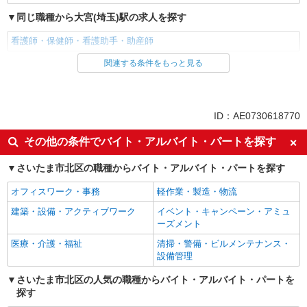
同じ職種から大宮(埼玉)駅の求人を探す
看護師・保健師・看護助手・助産師
関連する条件をもっと見る
同じ雇用形態から大宮(埼玉)駅の求人を探す
派遣社員
同じ特徴から大宮(埼玉)駅の求人を探す
ID：AE0730618770
入社日応相談
未経験歓迎
その他の条件でバイト・アルバイト・パートを探す
経験者・有資格者歓迎
新卒・第二新卒歓迎
さいたま市北区の職種からバイト・アルバイト・パートを探す
女性活躍中
主婦・主夫歓迎
オフィスワーク・事務
軽作業・製造・物流
フリーター歓迎
学歴不問
建築・設備・アクティブワーク
イベント・キャンペーン・アミュ
ブランクOK
ミドル（40代～）活躍中
ーズメント
エルダー（50代～）活躍中
シニア（60代～）活躍中
医療・介護・福祉
清掃・警備・ビルメンテナンス・
高収入・高額
ボーナス・賞与あり
設備管理
昇給あり
完全週休2日制
さいたま市北区の人気の職種からバイト・アルバイト・パートを
探す
フルタイム歓迎
禁煙・分煙