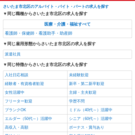
善手当：20,000〜60,000円（勤続年数、保有資格
さいたま市北区のアルバイト・バイト・パートの求人を探す
により変動） ・固定残業手当：20,000円（10時
詳細を見る
キープ
間） ※固定残業時間を超過する場合には超過勤務
同じ職種からさいたま市北区の求人を探す
手当として別途支給 ・夜勤手当：10,000円/1回
（上記給与とは別に支給） 下記資格をお持ちの方
医療・介護・福祉すべて
歓迎 ・認知症介護基礎研修 ・初任者研修 ・実務
看護師・保健師・看護助手・助産師
者研修 ・介護福祉士 など
同じ雇用形態からさいたま市北区の求人を探す
派遣社員
同じ特徴からさいたま市北区の求人を探す
入社日応相談
未経験歓迎
経験者・有資格者歓迎
新卒・第二新卒歓迎
女性活躍中
主婦・主夫歓迎
フリーター歓迎
学歴不問
ブランクOK
ミドル（40代～）活躍中
エルダー（50代～）活躍中
シニア（60代～）活躍中
高収入・高額
ボーナス・賞与あり