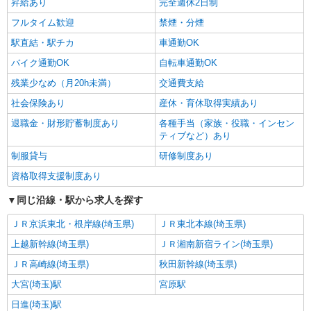
昇給あり
完全週休2日制
フルタイム歓迎
禁煙・分煙
駅直結・駅チカ
車通勤OK
バイク通勤OK
自転車通勤OK
残業少なめ（月20h未満）
交通費支給
社会保険あり
産休・育休取得実績あり
退職金・財形貯蓄制度あり
各種手当（家族・役職・インセン
ティブなど）あり
制服貸与
研修制度あり
資格取得支援制度あり
同じ沿線・駅から求人を探す
ＪＲ京浜東北・根岸線(埼玉県)
ＪＲ東北本線(埼玉県)
上越新幹線(埼玉県)
ＪＲ湘南新宿ライン(埼玉県)
ＪＲ高崎線(埼玉県)
秋田新幹線(埼玉県)
大宮(埼玉)駅
宮原駅
日進(埼玉)駅