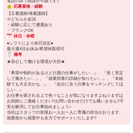
電話のみで面談が可能です♪
応募資格・経験
【正看護師/准看護師】
※どちらか必須
・経験に応じて優遇あり
・ブランクOK
休日・休暇
●シフトにより休日決定●
最大週4日お休み/希望休取得可
備考
★安心して働ける環境が大切★
『希望や制約があるけど介護の仕事がしたい…』、『長く安定
して働きたい…』、『就業部署の詳細が知りたい…』、『未経
験でも大丈夫かな…』、『自分に合う仕事をマッチングしてほ
しい…』
お仕事を探される上で色々なことが気になりますよね☆まずは
お気軽にご連絡ください!!お問い合わせだけでも構いません!!不
安を解消してお仕事始めましょう♪
当社はスタッフの皆様お一人お一人に専属の担当がおります。
就業前から就業中も全力でサポートいたします!!