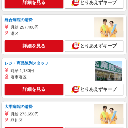
詳細を見る
とりあえずキープ
宮原駅≫高級シニアマンションの看護師▼居室
の巡回等
時給2400円〜＜交通費全額支給(ガソリン代含
総合病院の清掃
む)＞
月給 257,400円
宮原
港区
詳細を見る
キープ
詳細を見る
とりあえずキープ
正社員
介護付有料老人ホーム ソラスト大宮/1180000050-011
レジ・商品陳列スタッフ
介護施設看護師（役職なし）
時給 1,180円
月給312,200円〜342,200円（経験・能力等に
堺市堺区
よる） ＜給与補足＞※深夜割増（22〜5時）、夜
勤手当（1,960円/回）
埼玉県さいたま市北区宮原町1-46-1
詳細を見る
とりあえずキープ
詳細を見る
キープ
大学病院の清掃
月給 273,650円
アルバイト
パート
派遣社員
日研トータルソーシング株式会社 メディカルケア事業部/大宮オフィ
品川区
ス【看護助手】