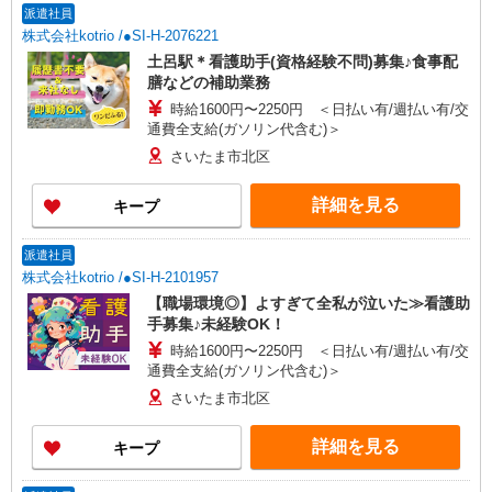
派遣社員
株式会社kotrio /●SI-H-2076221
土呂駅＊看護助手(資格経験不問)募集♪食事配
膳などの補助業務
時給1600円〜2250円 ＜日払い有/週払い有/交
通費全支給(ガソリン代含む)＞
さいたま市北区
詳細を見る
キープ
派遣社員
株式会社kotrio /●SI-H-2101957
【職場環境◎】よすぎて全私が泣いた≫看護助
手募集♪未経験OK！
時給1600円〜2250円 ＜日払い有/週払い有/交
通費全支給(ガソリン代含む)＞
さいたま市北区
詳細を見る
キープ