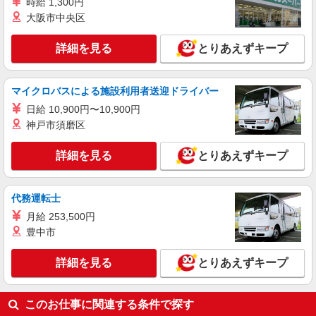
時給 1,300円
ン代含む)＞
大阪市中央区
宮原
詳細を見る
とりあえずキープ
詳細を見る
キープ
紹介予定派遣
マイクロバスによる施設利用者送迎ドライバー
株式会社トラストグロース 新宿本社 第3営業部
日給 10,900円〜10,900円
介護付き有料老人ホームでの看護師
神戸市須磨区
時給：2200円
埼玉県さいたま市北区
詳細を見る
とりあえずキープ
詳細を見る
キープ
代務運転士
月給 253,500円
職業紹介
豊中市
株式会社kotrio /●SW-S-2097416
宮原駅│チーム医療の一員。未経験でも力にな
詳細を見る
とりあえずキープ
れる看護助手
【正社員】月給240,000〜400,000円 ・基本
給：200,000円〜220,000円 ・資格手当：10,000〜
このお仕事に関連する条件で探す
30,000円 ・役職手当：10,000〜70,000円 ・処遇改
埼玉県さいたま市北区