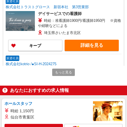
派遣社員
株式会社トラストグロース 新宿本社 第3営業部
デイサービスでの看護師
時給：准看護師1900円/看護師1950円 ※資格
や経験などによる
埼玉県さいたま市北区
詳細を見る
キープ
派遣社員
株式会社kotrio /●SI-H-2024275
≪宮原駅≫年齢不問！０からスタートでも活躍
もっと見る
できる看護助手♪
時給1600円〜2250円 ＜日払い有/週払い有/交
通費全支給(ガソリン代含む)＞
あなたにおすすめの求人情報
さいたま市北区
ホールスタッフ
詳細を見る
キープ
時給 1,150円
仙台市青葉区
職業紹介
株式会社kotrio /●SW-S-2023745