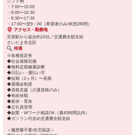
もちろん子供がいない方も穏やかに働いています★
シフト例
・7:00〜15:00
・8:00〜16:30
・8:30〜17:30
・17:00〜翌9：00（希望者のみ/休憩2時間）
アクセス・勤務地
宮原駅から徒歩約10分／交通費全額支給
さいたま市北区
待遇
※各種規定有
◆社会保険完備
◆無料定期健康診断
◆日払い・週払い可
◆短期（2ヶ月）〜長期
◆退職金制度
◆資格支援（介護資格のみ）
◆有給休暇
◆産休・育休
◆正社員登用
◆副業・Wワーク相談OK（週40時間以内）
◆ガソリン代含め交通費全額支給
＜履歴書不要/在宅面談＞