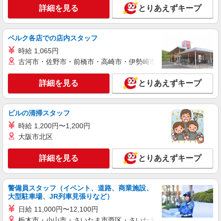
看護助手（ナースエイド）
詳細を見る
とりあえずキープ
時給1,250円 ★週払いOK（規定あり） ※給与
幅は経験・能力による
ベルク各店での店内スタッフ
埼玉県さいたま市北区 【最寄駅】日進駅
時給 1,065円
詳細を見る
古河市・佐野市・前橋市・高崎市・伊勢崎市・太田市・館林市・
キープ
詳細を見る
とりあえずキープ
アルバイト
パート
派遣社員
日研トータルソーシング株式会社 メディカルケア事業部/大宮オフィ
ス【看護助手】
ビルの清掃スタッフ
看護助手（ナースエイド）
時給 1,200円〜1,200円
時給1,250円 ★週払いOK（規定あり） ※給与
幅は経験・能力による
大阪市北区
埼玉県さいたま市北区 【最寄駅】日進駅
詳細を見る
とりあえずキープ
詳細を見る
キープ
警備員スタッフ（イベント、道路、商業施設、
派遣社員
大型駐車場、JR列車見張りなど）
株式会社トラストグロース 新宿本社 第3営業部
日給 11,000円〜12,100円
サービス付き高齢者向け住宅での看護師
栃木市・小山市・さいたま市西区・さいたま市岩槻区・久喜市・