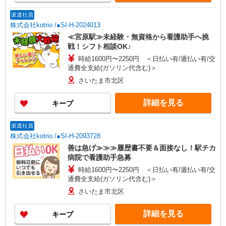
派遣社員
株式会社kotrio /●SI-H-2024013
≪宮原駅≫未経験・無資格から看護助手へ挑
戦！シフト相談OK♪
時給1600円〜2250円 ＜日払い有/週払い有/交
通費全支給(ガソリン代含む)＞
さいたま市北区
詳細を見る
キープ
派遣社員
株式会社kotrio /●SI-H-2093728
善は急げ≫≫≫履歴書不要＆面接なし！駅チカ
病院で看護助手急募
時給1600円〜2250円 ＜日払い有/週払い有/交
通費全支給(ガソリン代含む)＞
さいたま市北区
詳細を見る
キープ