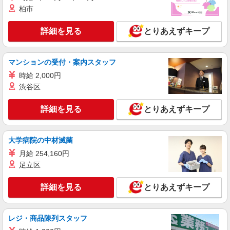
時給2400円〜＜交通費全額支給(ガソリン代含
柏市
む)＞
埼玉県さいたま市北区
詳細を見る
とりあえずキープ
詳細を見る
キープ
マンションの受付・案内スタッフ
職業紹介
時給 2,000円
株式会社kotrio /●SW-S-2022459
渋谷区
宮原駅＊未経験スタート7割！病院のパート看
護助手/週3〜OK
詳細を見る
とりあえずキープ
時給1550円〜2312円 ＜交通費全支給(ガソリ
ン代含む)＞
宮原
大学病院の中材滅菌
月給 254,160円
詳細を見る
キープ
足立区
職業紹介
詳細を見る
とりあえずキープ
株式会社kotrio /●SW-S-2022673
宮原駅チカ≫医療現場で専門スキルを磨く看護
助手！未経験歓迎
レジ・商品陳列スタッフ
時給1550円〜2312円 ＜交通費全支給(ガソリ