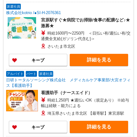
派遣社員
株式会社kotrio /●SI-H-2076361
宮原駅すぐ★病院でお掃除/食事の配膳など♪★
激募★
時給1600円〜2250円 ＜日払い有/週払い有/交
通費全支給(ガソリン代含む)＞
さいたま市北区
詳細を見る
キープ
アルバイト
パート
派遣社員
日研トータルソーシング株式会社 メディカルケア事業部/大宮オフィ
ス【看護助手】
看護助手（ナースエイド）
時給1,250円 ★週払いOK（規定あり） ※給与
幅は経験・能力による
埼玉県さいたま市北区 【最寄駅】東宮原駅
詳細を見る
キープ