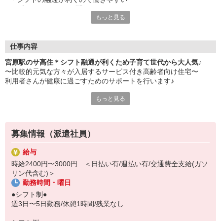
・ブランクあっても問題なし
もっと見る
・日払いや週払い対応OK
・履歴書不要/事前の職場見学で雰囲気を確認できる
仕事内容
宮原駅のサ高住＊シフト融通が利くため子育て世代から大人気♪
〜比較的元気な方々が入居するサービス付き高齢者向け住宅〜
利用者さんが健康に過ごすためのサポートを行います♪
もっと見る
【主な業務】
・コミュニケーションを取りながら健康確認
・服薬管理
・バイタルチェック
募集情報（派遣社員）
・急病時の対応 など
給与
最大の特徴は何といってもシフトの融通！
時給2400円〜3000円 ＜日払い有/週払い有/交通費全支給(ガソ
子育て中のスタッフに理解がある職場なので、子供の急な発熱など
リン代含む)＞
があっても柔軟に対応できます◎
勤務時間・曜日
困ったときはお互い様。
●シフト制●
スタッフ同士のコミュニケーションも円滑で働きやすさに定評あり
週3日〜5日勤務/休憩1時間/残業なし
です！