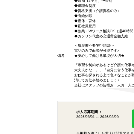
◆短期（2ヶ月）〜長期
◆退職金制度
◆資格支援（介護資格のみ）
◆有給休暇
◆産休・育休
◆正社員登用
◆副業・Wワーク相談OK（週40時
◆ガソリン代含め交通費全額支給
＜履歴書不要/在宅面談＞
電話のみで面談が可能です♪
備考
★安心して働ける環境が大切★
『希望や制約があるけど介護の仕事
大丈夫かな…』、『自分に合う仕事
お仕事を探される上で色々なことが気
消してお仕事始めましょう♪
当社はスタッフの皆様お一人お一人に
求人応募期間 ：
2026/08/01 ～ 2026/08/09
※掲載を終了した求人は閲覧できま