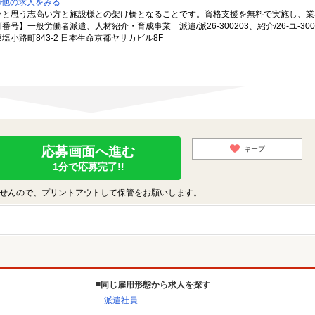
の他の求人をみる
いと思う志高い方と施設様との架け橋となることです。資格支援を無料で実施し、業
一般労働者派遣、人材紹介・育成事業 派遣/派26-300203、紹介/26-ユ-300
小路町843-2 日本生命京都ヤサカビル8F
応募画面へ進む
キープ
1分で応募完了!!
せんので、プリントアウトして保管をお願いします。
同じ雇用形態から求人を探す
派遣社員