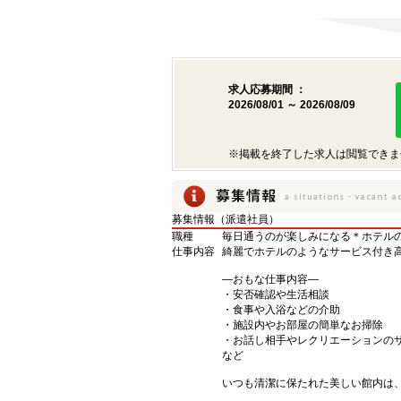
求人応募期間 ：
2026/08/01 ～ 2026/08/09
※掲載を終了した求人は閲覧できま
募集情報（派遣社員）
職種
毎日通うのが楽しみになる＊ホテルの
仕事内容
綺麗でホテルのようなサービス付き
―おもな仕事内容―
・安否確認や生活相談
・食事や入浴などの介助
・施設内やお部屋の簡単なお掃除
・お話し相手やレクリエーションの
など
いつも清潔に保たれた美しい館内は