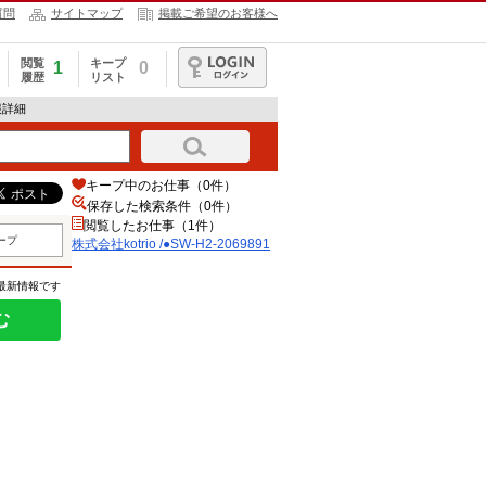
質問
サイトマップ
掲載ご希望のお客様へ
閲覧
キープ
1
0
履歴
リスト
ログイン
情報詳細
キープ中のお仕事（0件）
保存した検索条件（
0
件）
閲覧したお仕事（1件）
ープ
株式会社kotrio /●SW-H2-2069891
の最新情報です
む