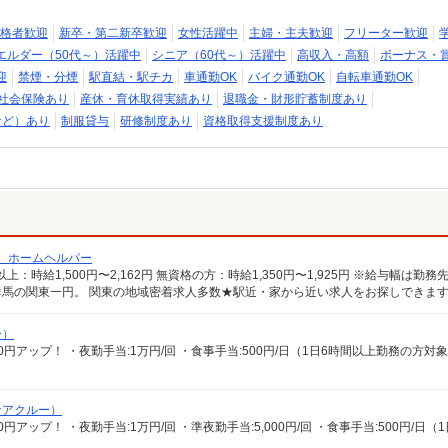
格者歓迎
新卒・第二新卒歓迎
女性活躍中
主婦・主夫歓迎
フリーター歓迎
エルダー（50代～）活躍中
シニア（60代～）活躍中
高収入・高額
ボーナス・
迎
禁煙・分煙
駅直結・駅チカ
車通勤OK
バイク通勤OK
自転車通勤OK
社会保険あり
産休・育休取得実績あり
退職金・財形貯蓄制度あり
など）あり
制服貸与
研修制度あり
資格取得支援制度あり
/ ホームヘルパー
馬の関東一円。 関東の地域密着求人多数★駅近・家から近い求人をお探しできま
ー）
ケアクルー）