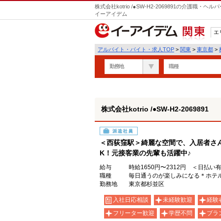
株式会社kotrio /●SW-H2-2069891の介護
イーアイデム
エ
関東
アルバイト・バイト・求人TOP
>
関東
>
東京都
>
勤務地
職種
株式会社kotrio /●SW-H2-2069891
派遣社員
＜西荻窪駅＞綺麗な空間で、入居者さ
K！元接客業の先輩も活躍中♪
給与
時給1650円〜2312円 ＜日払い
職種
毎日通うのが楽しみになる＊ホテル
勤務地
東京都杉並区
入社日応相談
未経験歓迎
経験
フリーター歓迎
学歴不問
ブラ