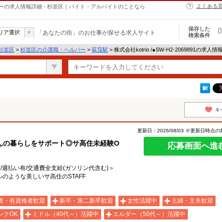
よくある
職・ヘルパーの求人情報詳細 - 杉並区｜バイト・アルバイトのことなら
保存した
0
リア選択
「あなたの街」のお仕事が探せる求人サイト
検索条件
杉並区
>
杉並区の介護職・ヘルパー
>
荻窪駅
> 株式会社kotrio /●SW-H2-2069891の求人
キ
更新日：2026/08/03 ※更新日時点
んの暮らしをサポート◎サ高住未経験O
応募画面へ進
有/週払い有/交通費全支給(ガソリン代含む)＞
のような美しいサ高住のSTAFF
者・有資格者歓迎
新卒・第二新卒歓迎
女性活躍中
主婦・主夫歓迎
ンクOK
ミドル（40代～）活躍中
エルダー（50代～）活躍中