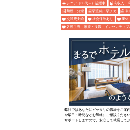
シニア（60代～）活躍中
高収入・
禁煙・分煙
駅直結・駅チカ
車
交通費支給
社会保険あり
産休
各種手当（家族・役職・インセンティブ
弊社ではあなたにピッタリの職場をご案
や曜日・時間などお気軽にご相談くださ
サポートしますので、安心して就業して