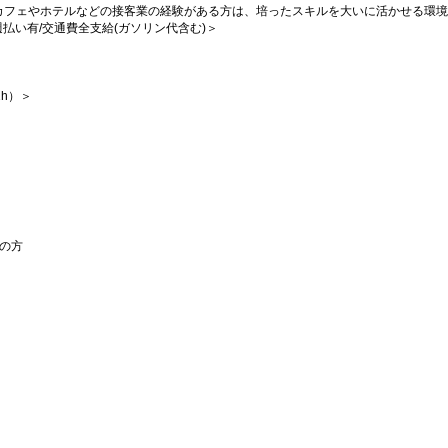
カフェやホテルなどの接客業の経験がある方は、培ったスキルを大いに活かせる環境
/週払い有/交通費全支給(ガソリン代含む)＞
h）＞
の方