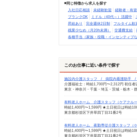
同じ特徴から求人を探す
入社日応相談
未経験歓迎
経験者・有資
ブランクOK
ミドル（40代～）活躍中
昇給あり
完全週休2日制
フルタイム歓
残業少なめ（月20h未満）
交通費支給
各種手当（家族・役職・インセンティブ
このお仕事に近い条件で探す
施設内介護スタッフ / 病院内看護助手 
東京・神奈川・千葉・埼玉・茨城・栃木・群
有料老人ホーム 介護スタッフ（ケアクル
東京都杉並区下井草四丁目31番2号
有料老人ホーム 夜勤専従介護スタッフ（
東京都杉並区下井草四丁目31番2号