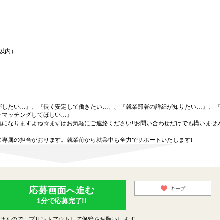
間以内）
がしたい…』、『長く安定して働きたい…』、『就業部署の詳細が知りたい…』、『
をマッチングしてほしい…』
になりますよね☆まずはお気軽にご連絡ください!!お問い合わせだけでも構いません
専属の担当がおります。就業前から就業中も全力でサポートいたします!!
応募画面へ進む
キープ
1分で応募完了!!
せんので、プリントアウトして保管をお願いします。