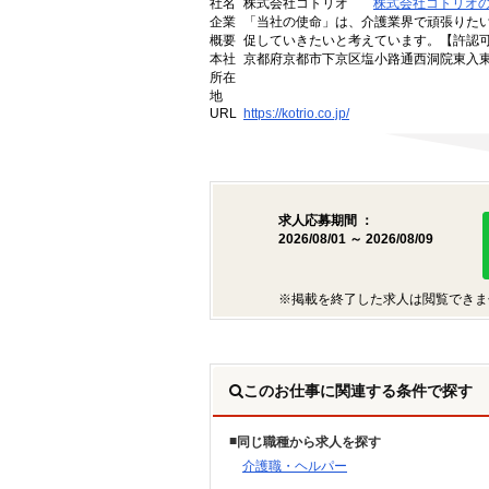
社名
株式会社コトリオ
株式会社コトリオ
企業
「当社の使命」は、介護業界で頑張りた
概要
促していきたいと考えています。【許認可番号】
本社
京都府京都市下京区塩小路通西洞院東入東塩
所在
地
URL
https://kotrio.co.jp/
求人応募期間 ：
2026/08/01 ～ 2026/08/09
※掲載を終了した求人は閲覧できま
このお仕事に関連する条件で探す
同じ職種から求人を探す
介護職・ヘルパー