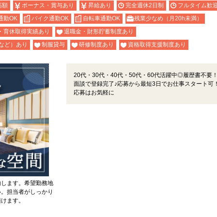
高額
ボーナス・賞与あり
昇給あり
完全週休2日制
フルタイム歓
通勤OK
バイク通勤OK
自転車通勤OK
残業少なめ（月20h未満）
・育休取得実績あり
退職金・財形貯蓄制度あり
など）あり
制服貸与
研修制度あり
資格取得支援制度あり
20代・30代・40代・50代・60代活躍中◎履歴書不要！
面談で登録完了♪応募から最短3日でお仕事スタート可
応募はお気軽に
内します。希望勤務地
い。担当者がしっかり
頂けます。