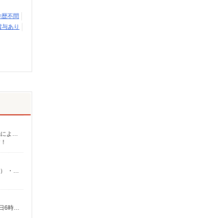
学歴不問
賞与あり
介護福祉士：時給1,700円〜2,312円 初任者以上：時給1,500円〜2,162円 無資格の方：時給1,350円〜1,925円 ※給与幅は勤務先による +交通費、諸手当（勤務先による） +0円で介護資格が取れる （別途規定） ★給与日払い制度あり！
す！
時給1,400円〜1,599円 ★土日祝日は時給100円アップ！ ・夜勤手当:1万円/回 ・食事手当:500円/日（1日6時間以上勤務の方対象） ・居住支援特別手当:120円/時給含む ※給与幅は資格・経験等による
時給1,400円〜1,599円 ★土日祝日は時給100円アップ！ ・夜勤手当:1万円/回 ・準夜勤手当:5,000円/回 ・食事手当:500円/日（1日6時間以上勤務の方対象） ・居住支援特別手当:120円/時給含む ※給与幅は資格・経験等による