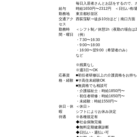
毎日入居者さんとお話をするので、
給与
時給1650円〜2312円 ＜日払い有
勤務地
東京都杉並区
交通アク
西荻窪駅⇒徒歩10分ほど｜南口方面
セス
勤務時
＜シフト制／休憩1h（夜勤の場合は2
間・曜日
（例）
・7:30〜16:30
・9:00〜18:00
・16:00〜翌9:00（希望者のみ）
など
※残業なし
※週3日〜OK
応募資
■初任者研修以上の介護資格をお持ち
格・経験
■サ高住未経験OK
■無資格でも相談可
・介護福祉士：時給1850円〜
・初任者研修：時給1650円〜
・未経験：時給1550円〜
休日・休
＜休日＞
暇
シフトによりお休み決定
待遇
※各種規定有
◆社会保険完備
◆無料定期健康診断
◆日払い・週払い可