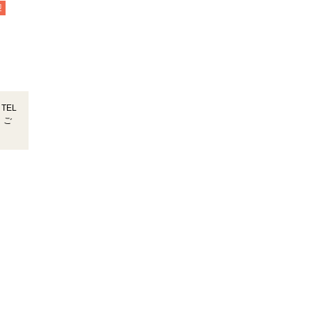
迎
TEL
！ご