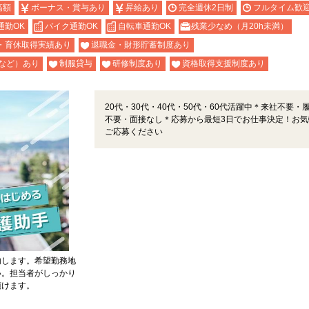
高額
ボーナス・賞与あり
昇給あり
完全週休2日制
フルタイム歓
通勤OK
バイク通勤OK
自転車通勤OK
残業少なめ（月20h未満）
・育休取得実績あり
退職金・財形貯蓄制度あり
など）あり
制服貸与
研修制度あり
資格取得支援制度あり
20代・30代・40代・50代・60代活躍中＊来社不要・
不要・面接なし＊応募から最短3日でお仕事決定！お気
ご応募ください
内します。希望勤務地
い。担当者がしっかり
頂けます。