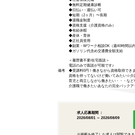
◆無料定期健康診断
◆日払い・週払い可
◆短期（2ヶ月）〜長期
◆退職金制度
◆資格支援（介護資格のみ）
◆有給休暇
◆産休・育休
◆正社員登用
◆副業・Wワーク相談OK（週40時間以
◆ガソリン代含め交通費全額支給
＜履歴書不要/在宅面談＞
電話のみで面談が可能です♪
備考
◆受講料0円！働きながら資格取得でき
資格を持ってないけど働いてみたい☆介
育児と両立しながら働きたい・・・など
介護職で働きたいあなたの完全バックア
求人応募期間 ：
2026/08/01 ～ 2026/08/09
※掲載を終了した求人は閲覧できま