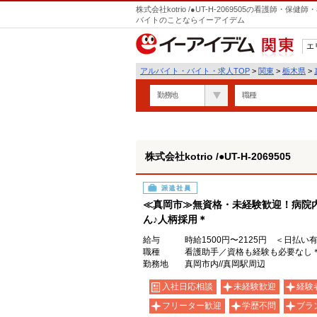
株式会社kotrio /●UT-H-2069505の看護師
バイトのことならイーアイデム
エ
関東
アルバイト・バイト・求人TOP
>
関東
>
栃木県
>
勤務地
職種
株式会社kotrio /●UT-H-2069505
派遣社員
≪真岡市≫無資格・未経験歓迎！病院
ん♪人柄採用＊
給与
時給1500円〜2125円 ＜日払い
職種
看護助手／資格も経験も必要なし
勤務地
真岡市内//真岡駅周辺
入社日応相談
未経験歓迎
経験
フリーター歓迎
学歴不問
ブラ