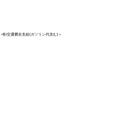
払い有/交通費全支給(ガソリン代含む)＞
）