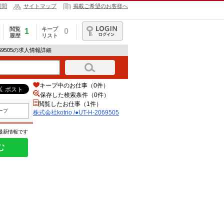
質問
サイトマップ
掲載ご希望のお客様へ
閲覧
キープ
1
0
履歴
リスト
ログイン
-2069505の求人情報詳細
キープ中のお仕事（0件）
保存した検索条件（
0
件）
閲覧したお仕事（1件）
ープ
株式会社kotrio /●UT-H-2069505
の最新情報です
む