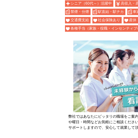
シニア（60代～）活躍中
高収入・
禁煙・分煙
駅直結・駅チカ
車
交通費支給
社会保険あり
産休
各種手当（家族・役職・インセンティブ
弊社ではあなたにピッタリの職場をご案
や曜日・時間などお気軽にご相談くださ
サポートしますので、安心して就業して