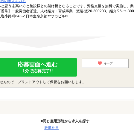
の他の求人をみる
いと思う志高い方と施設様との架け橋となることです。資格支援を無料で実施し、業
一般労働者派遣、人材紹介・育成事業 派遣/派26-300203、紹介/26-ユ-300
小路町843-2 日本生命京都ヤサカビル8F
応募画面へ進む
キープ
1分で応募完了!!
せんので、プリントアウトして保管をお願いします。
同じ雇用形態から求人を探す
派遣社員