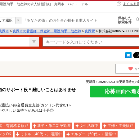
よくある
・保健師・看護助手・助産師の求人情報詳細 - 真岡市｜バイト・アル
保存した
0
リア選択
「あなたの街」のお仕事が探せる求人サイト
検索条件
真岡市
>
真岡市の看護師・保健師・看護助手・助産師
>
真岡駅
> 株式会社kotrio /●UT-H
キ
更新日：2026/08/03 ※更新日時点
内のサポート役＊難しいことはありませ
応募画面へ進
有/週払い有/交通費全支給(ガソリン代含む)＞
＊やさしい気持ちがあれば十分◎
者・有資格者歓迎
新卒・第二新卒歓迎
女性活躍中
主婦・主夫歓迎
ンクOK
ミドル（40代～）活躍中
エルダー（50代～）活躍中