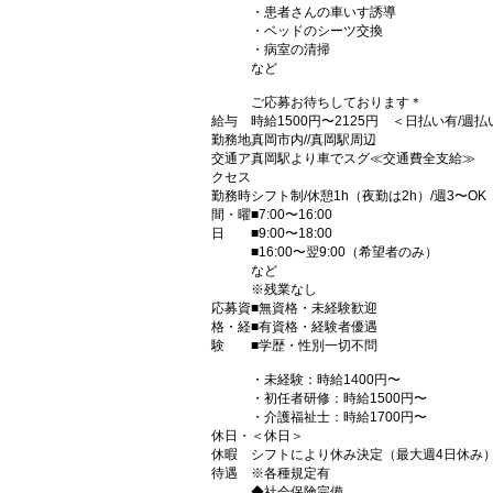
・患者さんの車いす誘導
・ベッドのシーツ交換
・病室の清掃
など
ご応募お待ちしております＊
給与
時給1500円〜2125円 ＜日払い有/週
勤務地
真岡市内//真岡駅周辺
交通ア
真岡駅より車でスグ≪交通費全支給≫
クセス
勤務時
シフト制/休憩1h（夜勤は2h）/週3〜OK
間・曜
■7:00〜16:00
日
■9:00〜18:00
■16:00〜翌9:00（希望者のみ）
など
※残業なし
応募資
■無資格・未経験歓迎
格・経
■有資格・経験者優遇
験
■学歴・性別一切不問
・未経験：時給1400円〜
・初任者研修：時給1500円〜
・介護福祉士：時給1700円〜
休日・
＜休日＞
休暇
シフトにより休み決定（最大週4日休み
待遇
※各種規定有
◆社会保険完備