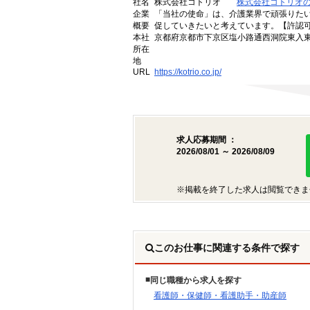
社名
株式会社コトリオ
株式会社コトリオ
企業
「当社の使命」は、介護業界で頑張りた
概要
促していきたいと考えています。【許認可番号】
本社
京都府京都市下京区塩小路通西洞院東入東塩
所在
地
URL
https://kotrio.co.jp/
求人応募期間 ：
2026/08/01 ～ 2026/08/09
※掲載を終了した求人は閲覧できま
このお仕事に関連する条件で探す
同じ職種から求人を探す
看護師・保健師・看護助手・助産師