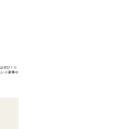
はぜひ！☆
たい☆家事や