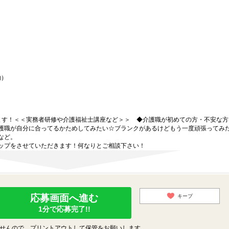
内）
ます！＜＜実務者研修や介護福祉士講座など＞＞ ◆介護職が初めての方・不安な方
護職が自分に合ってるかためしてみたい☆ブランクがあるけどもう一度頑張ってみ
など。
ップをさせていただきます！何なりとご相談下さい！
応募画面へ進む
キープ
1分で応募完了!!
せんので、プリントアウトして保管をお願いします。