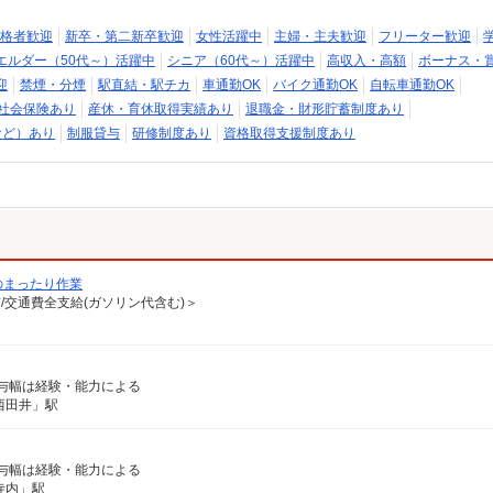
格者歓迎
新卒・第二新卒歓迎
女性活躍中
主婦・主夫歓迎
フリーター歓迎
エルダー（50代～）活躍中
シニア（60代～）活躍中
高収入・高額
ボーナス・
迎
禁煙・分煙
駅直結・駅チカ
車通勤OK
バイク通勤OK
自転車通勤OK
社会保険あり
産休・育休取得実績あり
退職金・財形貯蓄制度あり
など）あり
制服貸与
研修制度あり
資格取得支援制度あり
のまったり作業
有/交通費全支給(ガソリン代含む)＞
※給与幅は経験・能力による
西田井」駅
※給与幅は経験・能力による
寺内」駅