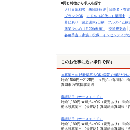
同じ特徴から求人を探す
入社日応相談
未経験歓迎
経験者・有資
ブランクOK
ミドル（40代～）活躍中
昇給あり
完全週休2日制
フルタイム歓
残業少なめ（月20h未満）
交通費支給
各種手当（家族・役職・インセンティブ
このお仕事に近い条件で探す
≪真岡市≫16時帰宅もOK♪病院で補助だけ
時給1500円〜2125円 ＜日払い有/週払い
真岡市内//真岡駅周辺
看護助手（ナースエイド）
時給1,180円 ★週払いOK（規定あり） 
栃木県真岡市 【最寄駅】真岡鐵道真岡線「
看護助手（ナースエイド）
時給1,180円 ★週払いOK（規定あり） 
栃木県真岡市 【最寄駅】真岡鐵道真岡線「