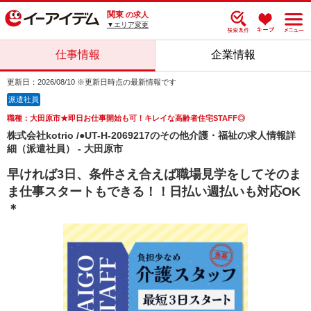
関東
の求人
▼エリア変更
仕事情報
企業情報
更新日：2026/08/10 ※更新日時点の最新情報です
派遣社員
職種：大田原市★即日お仕事開始も可！キレイな高齢者住宅STAFF◎
株式会社kotrio /●UT-H-2069217のその他介護・福祉の求人情報詳
細（派遣社員） - 大田原市
早ければ3日、条件さえ合えば職場見学をしてそのま
ま仕事スタートもできる！！日払い週払いも対応OK
＊