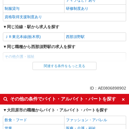
ティブなど）あり
制服貸与
研修制度あり
資格取得支援制度あり
同じ沿線・駅から求人を探す
ＪＲ東北本線(栃木県)
西那須野駅
同じ職種から西那須野駅の求人を探す
その他介護・福祉
関連する条件をもっと見る
同じ雇用形態から西那須野駅の求人を探す
派遣社員
同じ特徴から西那須野駅の求人を探す
ID：AE0806898902
入社日応相談
未経験歓迎
その他の条件でバイト・アルバイト・パートを探す
経験者・有資格者歓迎
新卒・第二新卒歓迎
大田原市の職種からバイト・アルバイト・パートを探す
女性活躍中
主婦・主夫歓迎
飲食・フード
ファッション・アパレル
フリーター歓迎
学歴不問
営業
医療・介護・福祉