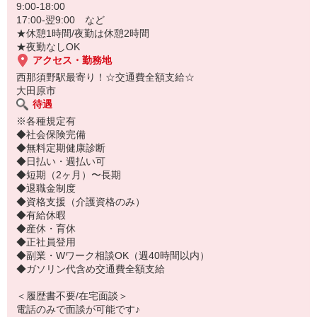
・通勤時間
9:00-18:00
など、条件含めどんなことでもご相談ください！
17:00-翌9:00 など
★休憩1時間/夜勤は休憩2時間
★夜勤なしOK
アクセス・勤務地
西那須野駅最寄り！☆交通費全額支給☆
大田原市
待遇
※各種規定有
◆社会保険完備
◆無料定期健康診断
◆日払い・週払い可
◆短期（2ヶ月）〜長期
◆退職金制度
◆資格支援（介護資格のみ）
◆有給休暇
◆産休・育休
◆正社員登用
◆副業・Wワーク相談OK（週40時間以内）
◆ガソリン代含め交通費全額支給
＜履歴書不要/在宅面談＞
電話のみで面談が可能です♪