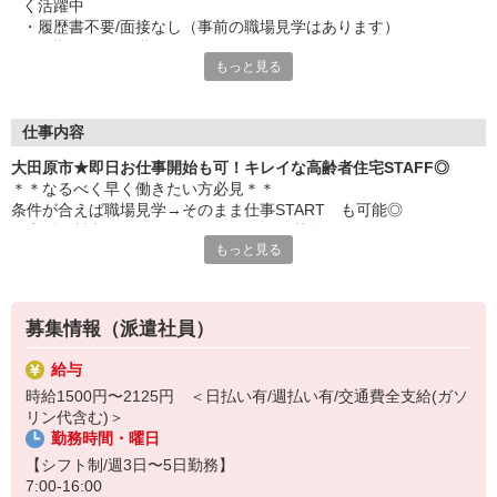
く活躍中
・履歴書不要/面接なし（事前の職場見学はあります）
・短期2ヶ月〜長期OK
もっと見る
仕事内容
大田原市★即日お仕事開始も可！キレイな高齢者住宅STAFF◎
＊＊なるべく早く働きたい方必見＊＊
条件が合えば職場見学→そのまま仕事START も可能◎
住宅型有料老人ホームのサポートSTAFF募集♪
もっと見る
主な業務内容
■施設内の清掃
■生活相談やお話相手
募集情報（派遣社員）
■買い物代行
■個人に合わせた生活介助 など
給与
時給1500円〜2125円 ＜日払い有/週払い有/交通費全支給(ガソ
★応募完了後は専属コーディネーターがあなたの仕事探しを徹底サ
リン代含む)＞
ポート★
勤務時間・曜日
・働き始める時期
・希望時給
【シフト制/週3日〜5日勤務】
・勤務曜日や勤務頻度
7:00-16:00