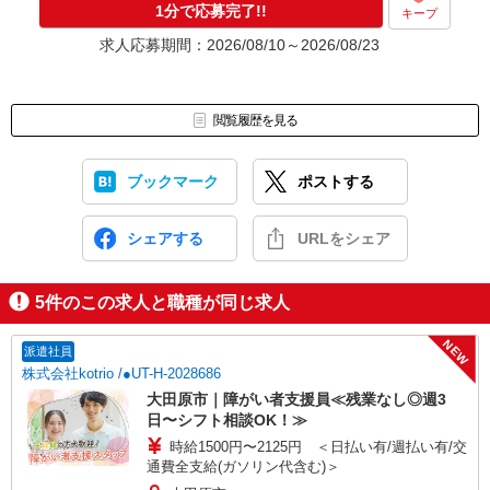
1分で応募完了!!
キープ
求人応募期間：2026/08/10～2026/08/23
閲覧履歴を見る
ブックマーク
ポストする
シェアする
URLをシェア
5
件のこの求人と職種が同じ求人
NEW
派遣社員
株式会社kotrio /●UT-H-2028686
大田原市｜障がい者支援員≪残業なし◎週3
日〜シフト相談OK！≫
時給1500円〜2125円 ＜日払い有/週払い有/交
通費全支給(ガソリン代含む)＞