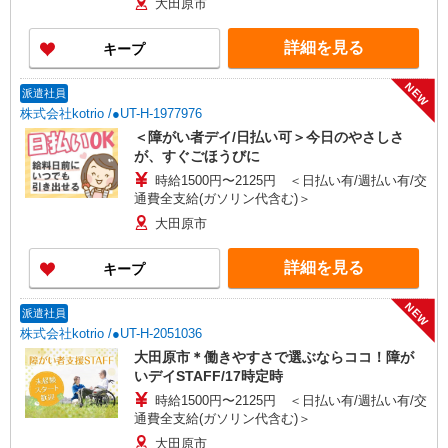
大田原市
詳細を見る
キープ
NEW
派遣社員
株式会社kotrio /●UT-H-1977976
＜障がい者デイ/日払い可＞今日のやさしさ
が、すぐごほうびに
時給1500円〜2125円 ＜日払い有/週払い有/交
通費全支給(ガソリン代含む)＞
大田原市
詳細を見る
キープ
NEW
派遣社員
株式会社kotrio /●UT-H-2051036
大田原市＊働きやすさで選ぶならココ！障が
いデイSTAFF/17時定時
時給1500円〜2125円 ＜日払い有/週払い有/交
通費全支給(ガソリン代含む)＞
大田原市