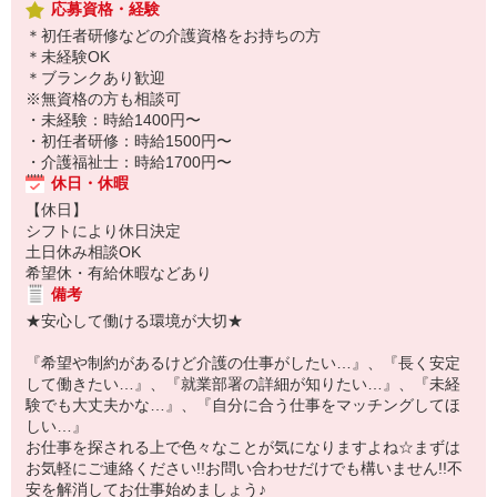
応募資格・経験
＊初任者研修などの介護資格をお持ちの方
＊未経験OK
＊ブランクあり歓迎
※無資格の方も相談可
・未経験：時給1400円〜
・初任者研修：時給1500円〜
・介護福祉士：時給1700円〜
休日・休暇
【休日】
シフトにより休日決定
土日休み相談OK
希望休・有給休暇などあり
備考
★安心して働ける環境が大切★
『希望や制約があるけど介護の仕事がしたい…』、『長く安定
して働きたい…』、『就業部署の詳細が知りたい…』、『未経
験でも大丈夫かな…』、『自分に合う仕事をマッチングしてほ
しい…』
お仕事を探される上で色々なことが気になりますよね☆まずは
お気軽にご連絡ください!!お問い合わせだけでも構いません!!不
安を解消してお仕事始めましょう♪