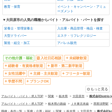
ブランクOK
ミドル（40代～）活躍中
教育・保育
イベント・キャンペーン・アミュ
エルダー（50代～）活躍中
シニア（60代～）活躍中
ーズメント
高収入・高額
ボーナス・賞与あり
大田原市の人気の職種からバイト・アルバイト・パートを探す
昇給あり
完全週休2日制
栄養士・管理栄養士
入出庫・商品管理・検品・検査
フルタイム歓迎
禁煙・分煙
大型ドライバー
エステ・リフレクソロジー
駅直結・駅チカ
車通勤OK
製造・組立・加工
アパレル販売
バイク通勤OK
自転車通勤OK
残業少なめ（月20h未満）
交通費支給
その他介護・福祉
入社日応相談
未経験歓迎
社会保険あり
産休・育休取得実績あり
経験者・有資格者歓迎
新卒・第二新卒歓迎
退職金・財形貯蓄制度あり
各種手当（家族・役職・インセン
ティブなど）あり
女性活躍中
主婦・主夫歓迎
フリーター歓迎
制服貸与
研修制度あり
学歴不問
ブランクOK
資格取得支援制度あり
もっと見る
同じ職種から求人を探す
アルバイト・バイト・求人TOP
関東
栃木県
大田原市
株式会社kotrio 
医療・介護・福祉
アルバイト・バイト・求人TOP
栃木県の路線
ＪＲ東北本線
西那須野駅
同じ特徴から求人を探す
職種・条件一覧
医療・介護・福祉
関東
栃木県
大田原市
株式会社kot