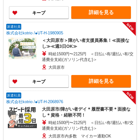
詳細を見る
キープ
NEW
派遣社員
株式会社kotrio /●UT-H-1980905
＜大田原市＞障がい者支援員募集！≪面接な
し≫≪週3日OK≫
時給1500円〜2125円 ＜日払い有/週払い有/交
通費全支給(ガソリン代含む)＞
大田原市
詳細を見る
キープ
NEW
派遣社員
株式会社kotrio /●UT-H-2068976
大田原市/障がい者デイ＊履歴書不要＊面接な
し＊資格・経験不問！
時給1500円〜2125円 ＜日払い有/週払い有/交
通費全支給(ガソリン代含む)＞
大田原市内多数 マイカー通勤OK