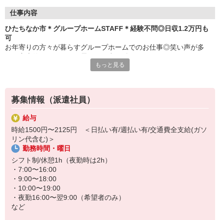
仕事内容
ひたちなか市＊グループホームSTAFF＊経験不問◎日収1.2万円も
可
お年寄りの方々が暮らすグループホームでのお仕事◎笑い声が多
く、家庭的であたたかい雰囲気の中で働けます♪
もっと見る
≪おもなお仕事≫
・料理や洗濯などの生活サポート
募集情報（派遣社員）
・食事や入浴などの介助
・外出の付き添い
給与
・健康状態のチェック
時給1500円〜2125円 ＜日払い有/週払い有/交通費全支給(ガソ
など
リン代含む)＞
勤務時間・曜日
お手伝いが中心なので無資格・未経験の方も大歓迎！すぐに慣れて
活躍できます◎
シフト制/休憩1h（夜勤時は2h）
・7:00〜16:00
まずはお気軽にご応募ください♪
・9:00〜18:00
・10:00〜19:00
≪日収例≫※初任者研修修了者の場合
・夜勤16:00〜翌9:00（希望者のみ）
時給1500円×実働8h＝1万2000円
など