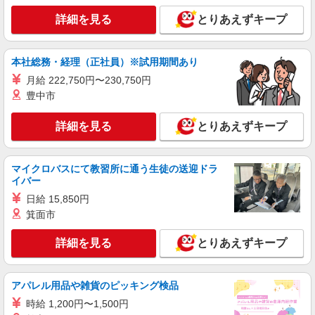
派遣社員
株式会社トラストグロース 新宿本社 第1営業部
詳細を見る
とりあえずキープ
有料老人ホームでの夜専介護士
1夜勤：21600円
本社総務・経理（正社員）※試用期間あり
茨城県ひたちなか市
月給 222,750円〜230,750円
豊中市
詳細を見る
キープ
詳細を見る
とりあえずキープ
派遣社員
株式会社kotrio /●UT-H-2028543
≪ひたちなか市≫日勤のみ＆残業ナシ！お迎え
マイクロバスにて教習所に通う生徒の送迎ドラ
に間に合うデイサービス
イバー
時給1500円〜2125円 ＜日払い有/週払い有/交
日給 15,850円
通費全支給(ガソリン代含む)＞
箕面市
ひたちなか市 ※最寄り駅：勝田
詳細を見る
とりあえずキープ
詳細を見る
キープ
アパレル用品や雑貨のピッキング検品
派遣社員
株式会社kotrio /●UT-H-2009625
時給 1,200円〜1,500円