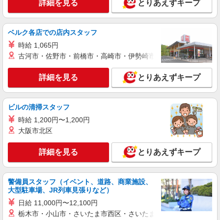
詳細を見る
とりあえずキープ
派遣社員
株式会社kotrio /●UT-H-2012187
ひたちなか市｜未経験でも大丈夫◎研修が手厚
ベルク各店での店内スタッフ
い有料住宅の介護♪
時給 1,065円
時給1500円〜2125円 ＜日払い有/週払い有/交
古河市・佐野市・前橋市・高崎市・伊勢崎市・太田市・館林市・
通費全支給(ガソリン代含む)＞
ひたちなか市 ※最寄り駅：勝田
詳細を見る
とりあえずキープ
詳細を見る
キープ
ビルの清掃スタッフ
派遣社員
時給 1,200円〜1,200円
株式会社kotrio /●UT-H-2099830
大阪市北区
介護は人生のサポーター。サ高住STAFF募
集。日払いOK！
詳細を見る
とりあえずキープ
時給1500円〜2150円 ＜日払い有/週払い有/交
通費全支給(ガソリン代含む)＞
ひたちなか市 ※最寄り駅：勝田
警備員スタッフ（イベント、道路、商業施設、
大型駐車場、JR列車見張りなど）
詳細を見る
キープ
日給 11,000円〜12,100円
栃木市・小山市・さいたま市西区・さいたま市岩槻区・久喜市・