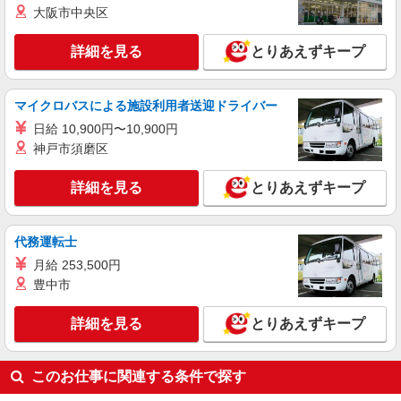
大阪市中央区
人に！グルホの世話人♪
時給1500円〜2125円 ＜日払い有/週払い有/交
詳細を見る
通費全支給(ガソリン代含む)＞
とりあえずキープ
ひたちなか市 ※最寄り駅：勝田
マイクロバスによる施設利用者送迎ドライバー
詳細を見る
キープ
日給 10,900円〜10,900円
神戸市須磨区
派遣社員
株式会社トラストグロース 新宿本社 第1営業部
詳細を見る
とりあえずキープ
多機能型福祉施設での介護士
時給：1500〜2000円 ※資格や経験などによる
茨城県ひたちなか市
代務運転士
月給 253,500円
詳細を見る
キープ
豊中市
詳細を見る
とりあえずキープ
このお仕事に関連する条件で探す