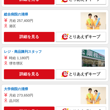
詳細を見る
キープ
派遣社員
総合病院の清掃
株式会社トラストグロース 新宿本社 第1営業部
月給 257,400円
住宅型有料老人ホームでの夜専介護士
港区
1夜勤：20000円〜 ※資格や経験などによる
茨城県ひたちなか市
詳細を見る
とりあえずキープ
詳細を見る
キープ
レジ・商品陳列スタッフ
時給 1,180円
派遣社員
堺市堺区
株式会社kotrio /●UT-H-1906000
ひたちなか市▼綺麗なサ高住で生活ケア▼清掃
詳細を見る
やフロアの巡回など
とりあえずキープ
時給1500円〜2125円 ＜日払い有/週払い有/交
通費全支給(ガソリン代含む)＞
大学病院の清掃
ひたちなか市 ※最寄り駅：勝田
月給 273,650円
品川区
詳細を見る
キープ