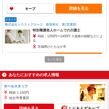
月） ※業績による ※処遇改善手当は試用期間中(3
ヶ月)は支給なし
詳細を見る
キープ
派遣社員
株式会社トラストグロース 新宿本社 第1営業部
特別養護老人ホームでの介護士
時給：1250円〜1400円 ※資格や経験などによ
る
茨城県ひたちなか市
詳細を見る
キープ
もっと見る
派遣社員
株式会社kotrio /●UT-H-2068653
あなたにおすすめの求人情報
ひたちなか市のデイサービス♪日勤のみ！残業
ゼロで趣味も満喫
ホールスタッフ
時給1500円〜2125円 ＜日払い有/週払い有/交
時給 1,150円
通費全支給(ガソリン代含む)＞
仙台市青葉区
ひたちなか市 ※最寄り駅：勝田
詳細を見る
とりあえずキープ