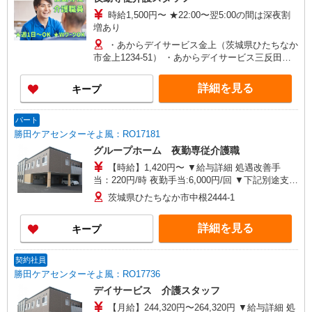
時給1,500円〜 ★22:00〜翌5:00の間は深夜割
増あり
・あからデイサービス金上（茨城県ひたちなか
市金上1234-51） ・あからデイサービス三反田
（茨城県ひたちなか市三反田5196）
詳細を見る
キープ
パート
勝田ケアセンターそよ風：RO17181
グループホーム 夜勤専従介護職
【時給】1,420円〜 ▼給与詳細 処遇改善手
当：220円/時 夜勤手当:6,000円/回 ▼下記別途支給
通勤手当 年末年始手当：380円/時 寸志あり：年2
茨城県ひたちなか市中根2444-1
回（6月・12月） ※業績による ※処遇改善手当は
試用期間中(3ヶ月)は支給なし
詳細を見る
キープ
契約社員
勝田ケアセンターそよ風：RO17736
デイサービス 介護スタッフ
【月給】244,320円〜264,320円 ▼給与詳細 処