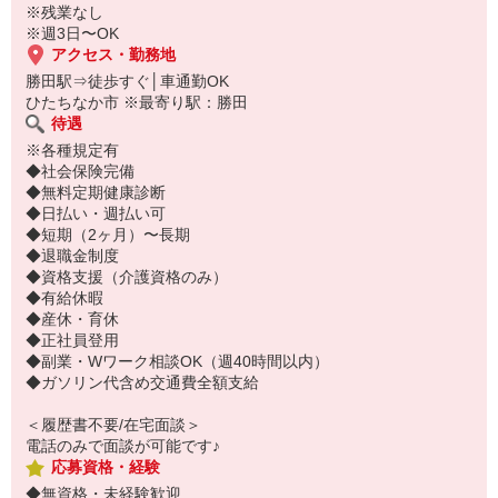
※残業なし
※週3日〜OK
アクセス・勤務地
勝田駅⇒徒歩すぐ│車通勤OK
ひたちなか市 ※最寄り駅：勝田
待遇
※各種規定有
◆社会保険完備
◆無料定期健康診断
◆日払い・週払い可
◆短期（2ヶ月）〜長期
◆退職金制度
◆資格支援（介護資格のみ）
◆有給休暇
◆産休・育休
◆正社員登用
◆副業・Wワーク相談OK（週40時間以内）
◆ガソリン代含め交通費全額支給
＜履歴書不要/在宅面談＞
電話のみで面談が可能です♪
応募資格・経験
◆無資格・未経験歓迎