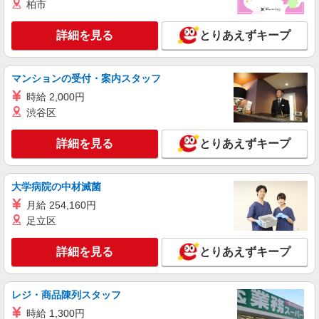
向かう先は、笑顔の待つ場所！デイサービスの
柏市
サポート＆送迎STAFF
時給1500円〜2125円 ＜日払い有/週払い有/交
詳細を見る
とりあえずキープ
通費全支給(ガソリン代含む)＞
ひたちなか市 ※最寄り駅：勝田
マンションの受付・案内スタッフ
詳細を見る
キープ
時給 2,000円
渋谷区
派遣社員
株式会社kotrio /●UT-H-2051330
詳細を見る
とりあえずキープ
ひたちなか市＊年齢不問◎未経験から安定した
業界へ＊サ高住
大学病院の中材滅菌
時給1500円〜2125円 ＜日払い有/週払い有/交
通費全支給(ガソリン代含む)＞
月給 254,160円
足立区
ひたちなか市 ※最寄り駅：勝田
詳細を見る
とりあえずキープ
詳細を見る
キープ
派遣社員
レジ・商品陳列スタッフ
株式会社kotrio /●UT-H-2067394
時給 1,300円
ひたちなか市/未経験OK★誰かの支えになれる