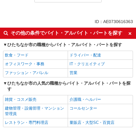
派遣社員
同じ特徴から勝田駅の求人を探す
ID：AE0730616363
入社日応相談
未経験歓迎
その他の条件でバイト・アルバイト・パートを探す
経験者・有資格者歓迎
新卒・第二新卒歓迎
ひたちなか市の職種からバイト・アルバイト・パートを探す
女性活躍中
主婦・主夫歓迎
飲食・フード
ドライバー・配達
フリーター歓迎
学歴不問
オフィスワーク・事務
IT・クリエイティブ
ブランクOK
ミドル（40代～）活躍中
ファッション・アパレル
営業
エルダー（50代～）活躍中
シニア（60代～）活躍中
高収入・高額
ひたちなか市の人気の職種からバイト・アルバイト・パートを探
ボーナス・賞与あり
す
昇給あり
完全週休2日制
雑貨・コスメ販売
介護職・ヘルパー
フルタイム歓迎
禁煙・分煙
建物管理・設備管理・マンション
コールセンター
駅直結・駅チカ
車通勤OK
管理員
バイク通勤OK
自転車通勤OK
レストラン・専門料理店
量販店・大型SC・百貨店
残業少なめ（月20h未満）
交通費支給
社会保険あり
産休・育休取得実績あり