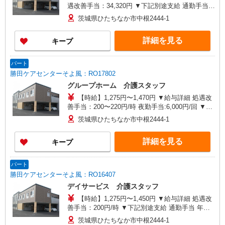
遇改善手当：34,320円 ▼下記別途支給 通勤手当
年末年始手当：380円/時 ※12/300時〜1/324時 寸
茨城県ひたちなか市中根2444-1
志あり：年2回（6月・12月） ※業績による 特別
報酬：平均33.8万円（最高額130万円） ※2025年6
詳細を見る
キープ
月支給実績 ※処遇改善手当は試用期間中(3ヶ月)は
支給なし
パート
勝田ケアセンターそよ風：RO17802
グループホーム 介護スタッフ
【時給】1,275円〜1,470円 ▼給与詳細 処遇改
善手当：200〜220円/時 夜勤手当:6,000円/回 ▼下
記別途支給 通勤手当 年末年始手当：380円/時
茨城県ひたちなか市中根2444-1
※12/300時〜1/324時 寸志あり：年2回（6月・12
月） ※業績による ※処遇改善手当は試用期間中(3
詳細を見る
キープ
ヶ月)は支給なし
パート
勝田ケアセンターそよ風：RO16407
デイサービス 介護スタッフ
【時給】1,275円〜1,450円 ▼給与詳細 処遇改
善手当：200円/時 ▼下記別途支給 通勤手当 年末
年始手当：380円/時 寸志あり：年2回（6月・12
茨城県ひたちなか市中根2444-1