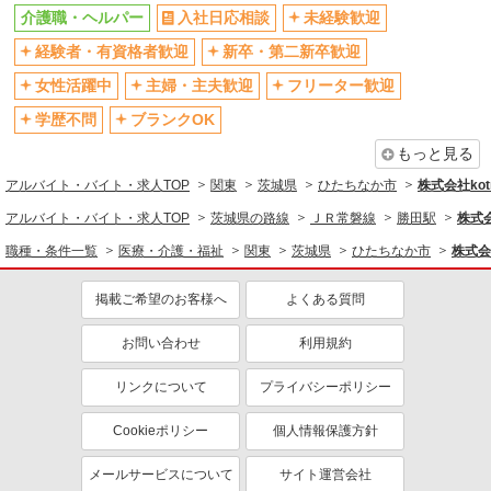
介護職・ヘルパー
入社日応相談
未経験歓迎
退職金・財形貯蓄制度あり
各種手当（家族・役職・インセン
経験者・有資格者歓迎
新卒・第二新卒歓迎
ティブなど）あり
制服貸与
研修制度あり
女性活躍中
主婦・主夫歓迎
フリーター歓迎
資格取得支援制度あり
学歴不問
ブランクOK
同じ職種から求人を探す
もっと見る
アルバイト・バイト・求人TOP
関東
茨城県
ひたちなか市
株式会社kotr
医療・介護・福祉
アルバイト・バイト・求人TOP
茨城県の路線
ＪＲ常磐線
勝田駅
株式会
介護職・ヘルパー
職種・条件一覧
医療・介護・福祉
関東
茨城県
ひたちなか市
株式会社
同じ特徴から求人を探す
未経験歓迎
掲載ご希望のお客様へ
ミドル（40代～）活躍中
よくある質問
ボーナス・賞与あり
車通勤OK
お問い合わせ
利用規約
交通費支給
社会保険あり
リンクについて
プライバシーポリシー
産休・育休取得実績あり
Cookieポリシー
個人情報保護方針
メールサービスについて
サイト運営会社