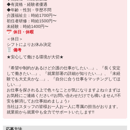
◆有資格・経験者優遇
◆年齢・性別・学歴不問
介護福祉士：時給1700円〜
初任者研修：時給1500円〜
未経験：時給1400円〜
休日・休暇
＜休日＞
シフトによりお休み決定
備考
★安心して働ける環境が大切★
『希望や制約があるけど介護の仕事がしたい…』、『長く安定
して働きたい…』、『就業部署の詳細が知りたい…』、『未経
験でも大丈夫かな…』、『自分に合う仕事をマッチングしてほ
しい…』
お仕事を探される上で色々なことが気になりますよね☆まずは
お気軽にご連絡ください!!お問い合わせだけでも構いません!!不
安を解消してお仕事始めましょう♪
当社はスタッフの皆様お一人お一人に専属の担当がおります。
就業前から就業中も全力でサポートいたします!!
応募方法